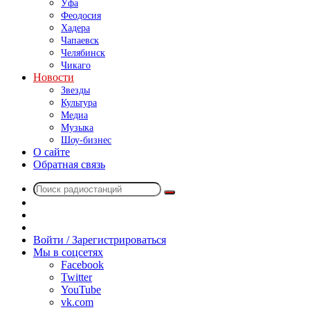
Уфа
Феодосия
Хадера
Чапаевск
Челябинск
Чикаго
Новости
Звезды
Культура
Медиа
Музыка
Шоу-бизнес
О сайте
Обратная связь
Поиск
Switch
радиостанций
skin
Sidebar
Случайное
радио
Войти / Зарегистрироваться
Мы в соцсетях
Facebook
Twitter
YouTube
vk.com