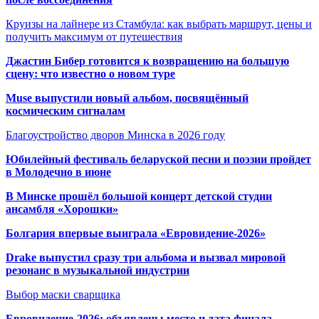
Круизы на лайнере из Стамбула: как выбрать маршрут, цены и
получить максимум от путешествия
Джастин Бибер готовится к возвращению на большую
сцену: что известно о новом туре
Muse выпустили новый альбом, посвящённый
космическим сигналам
Благоустройство дворов Минска в 2026 году
Юбилейный фестиваль беларуской песни и поэзии пройдет
в Молодечно в июне
В Минске прошёл большой концерт детской студии
ансамбля «Хорошки»
Болгария впервые выиграла «Евровидение-2026»
Drake выпустил сразу три альбома и вызвал мировой
резонанс в музыкальной индустрии
Выбор маски сварщика
Евровидение-2026: объявлены место и дата финала