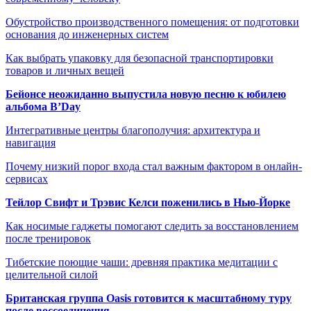
Обустройство производственного помещения: от подготовки
основания до инженерных систем
Как выбрать упаковку для безопасной транспортировки
товаров и личных вещей
Бейонсе неожиданно выпустила новую песню к юбилею
альбома B’Day
Интегративные центры благополучия: архитектура и
навигация
Почему низкий порог входа стал важным фактором в онлайн-
сервисах
Тейлор Свифт и Трэвис Келси поженились в Нью-Йорке
Как носимые гаджеты помогают следить за восстановлением
после тренировок
Тибетские поющие чаши: древняя практика медитации с
целительной силой
Британская группа Oasis готовится к масштабному туру
после воссоединения