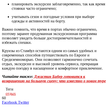
планировать экскурсии заблаговременно, так как время
стоянки часто ограничено;
учитывать сезон и погодные условия при выборе
одежды и активностей на борту.
Важно помнить, что время в портах обычно ограничено,
поэтому заранее продуманная экскурсионная программа
позволяет увидеть больше достопримечательностей и
избежать спешки.
Круизы из Стамбул остаются одним из самых удобных и
современных способов путешествовать по Европе и
Средиземноморью. Они позволяют гармонично сочетать
отдых, экскурсии и высокий уровень сервиса, превращая
каждую поездку в насыщенное и комфортное приключение.
Читайте также:
Джастин Бибер готовится к
возвращению на большую сцену: что известно о новом туре
Теги
отдых
60
LinkedIn
Tumblr
Reddit
Вконтакте
Одноклассники
Skype
Messenger
Messenger
WhatsApp
Telegram
Viber
Line
Поделиться
Печатать
Facebook
Twitter
через