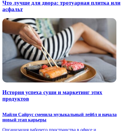
Что лучше для двора: тротуарная плитка или
асфальт
История успеха суши и маркетинг этих
продуктов
Майли Сайрус сменила музыкальный лейбл и начала
новый этап карьеры
Организация рабочего пространства в офисе и