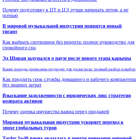
Почему подготовку к ЦТ и ЦЭ лучше начинать летом, а не
осенью
В мировой музыкальной индустрии появится новый
гигант
Как выбрать снотворное без рецепта: полное руководство для
спокойного сна
Эд Ширан задумался о паузе после нового этапа карьеры
Какие породы древесины подходят для доски пола: полный разбор и выбор
Как продлить срок службы домашнего и рабочего компьютера
без лишних затрат
Взыскание задолженности с юридических лиц: стратегия
возврата активов
Почему оценка имущества важна перед продажей
Мировая музыкальная индустрия ускоряет переход к
эпохе глобальных туров
Taylor Swift вновь оказалась в центре внимания мировой