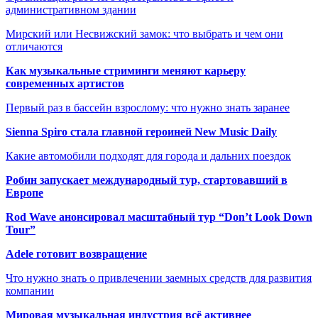
административном здании
Мирский или Несвижский замок: что выбрать и чем они
отличаются
Как музыкальные стриминги меняют карьеру
современных артистов
Первый раз в бассейн взрослому: что нужно знать заранее
Sienna Spiro стала главной героиней New Music Daily
Какие автомобили подходят для города и дальних поездок
Робин запускает международный тур, стартовавший в
Европе
Rod Wave анонсировал масштабный тур “Don’t Look Down
Tour”
Adele готовит возвращение
Что нужно знать о привлечении заемных средств для развития
компании
Мировая музыкальная индустрия всё активнее