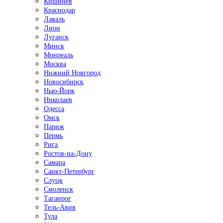
Кишинёв
Краснодар
Лаваль
Лион
Луганск
Минск
Монреаль
Москва
Нижний Новгород
Новосибирск
Нью-Йорк
Николаев
Одесса
Омск
Париж
Пермь
Рига
Ростов-на-Дону
Самара
Санкт-Петербург
Слуцк
Смоленск
Таганрог
Тель-Авив
Тула