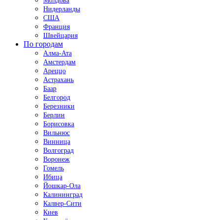
Молдова
Нидерланды
США
Франция
Швейцария
По городам
Алма-Ата
Амстердам
Ареццо
Астрахань
Баар
Белгород
Березники
Берлин
Борисовка
Вильнюс
Винница
Волгоград
Воронеж
Гомель
Ибица
Йошкар-Ола
Калининград
Калвер-Сити
Киев