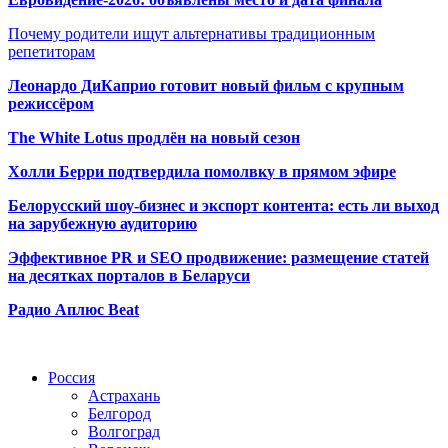
Почему родители ищут альтернативы традиционным
репетиторам
Леонардо ДиКаприо готовит новый фильм с крупным
режиссёром
The White Lotus продлён на новый сезон
Холли Берри подтвердила помолвк
у в прямом эфире
Белорусский шоу-бизнес и экспорт контента: есть ли выход
на зарубежную аудиторию
Эффективное PR и SEO продвижение:
размещение статей
на десятках порталов в Беларуси
Радио Аплюс Beat
Радио по странам
Россия
Астрахань
Белгород
Волгоград