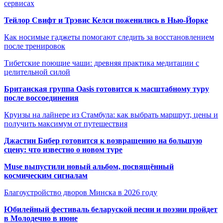
сервисах
Тейлор Свифт и Трэвис Келси поженились в Нью-Йорке
Как носимые гаджеты помогают следить за восстановлением
после тренировок
Тибетские поющие чаши: древняя практика медитации с
целительной силой
Британская группа Oasis готовится к масштабному туру
после воссоединения
Круизы на лайнере из Стамбула: как выбрать маршрут, цены и
получить максимум от путешествия
Джастин Бибер готовится к возвращению на большую
сцену: что известно о новом туре
Muse выпустили новый альбом, посвящённый
космическим сигналам
Благоустройство дворов Минска в 2026 году
Юбилейный фестиваль беларуской песни и поэзии пройдет
в Молодечно в июне