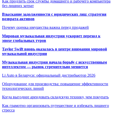
Как продлить срок службы домашнего и рабочего компьютера
без лишних затрат
Взыскание задолженности с юридических лиц: стратегия
возврата активов
Почему оценка имущества важна перед продажей
Мировая музыкальная индустрия ускоряет переход к
эпохе глобальных туров
Taylor Swift вновь оказалась в центре внимания мировой
музыкальной индустрии
Музыкальная индустрия начала борьбу с искусственным
интеллектом — рынок стремительно меняется
Li Auto в Беларуси: официальный дистрибьютор 2026
Оборудование для производства: повышение эффективности
технологических линий
Когда выгоднее арендовать складскую технику, чем покупать
Как грамотно организовать путешествие и избежать лишнего
стресса