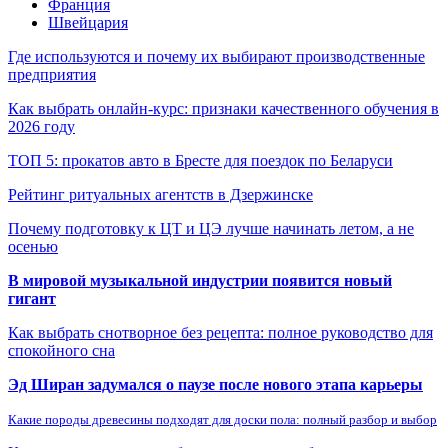
Франция
Швейцария
Где используются и почему их выбирают производственные
предприятия
Как выбрать онлайн-курс: признаки качественного обучения в
2026 году
ТОП 5: прокатов авто в Бресте для поездок по Беларуси
Рейтинг ритуальных агентств в Дзержинске
Почему подготовку к ЦТ и ЦЭ лучше начинать летом, а не
осенью
В мировой музыкальной индустрии появится новый
гигант
Как выбрать снотворное без рецепта: полное руководство для
спокойного сна
Эд Ширан задумался о паузе после нового этапа карьеры
Какие породы древесины подходят для доски пола: полный разбор и выбор