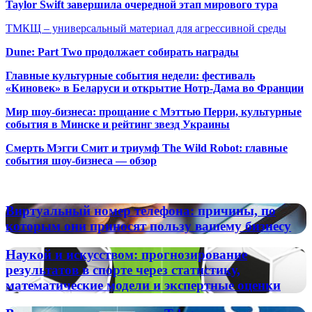
Taylor Swift завершила очередной этап мирового тура
ТМКЩ – универсальный материал для агрессивной среды
Dune: Part Two продолжает собирать награды
Главные культурные события недели: фестиваль
«Киновек» в Беларуси и открытие Нотр-Дама во Франции
Мир шоу-бизнеса: прощание с Мэттью Перри, культурные
события в Минске и рейтинг звезд Украины
Смерть Мэгги Смит и триумф The Wild Robot: главные
события шоу-бизнеса — обзор
Популярные радиостанции
Виртуальный
Виртуальный номер телефона: причины, по
номер
которым они приносят пользу вашему бизнесу
телефона:
причины,
Наукой
Наукой и искусством: прогнозирование
по
и
результатов в спорте через статистику,
которым
искусством:
математические модели и экспертные оценки
они
прогнозирование
приносят
результатов
пользу
Виртуальные