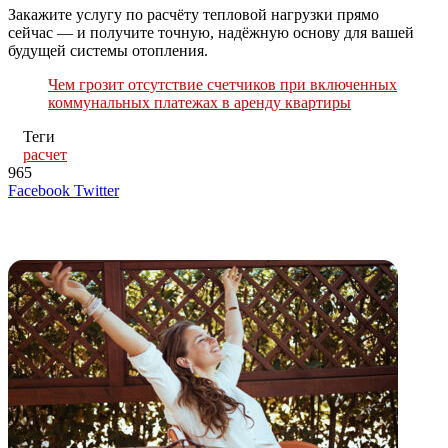
Закажите услугу по расчёту тепловой нагрузки прямо
сейчас — и получите точную, надёжную основу для вашей
будущей системы отопления.
Чем грозит отсутствие счетчиков при включенных
коммунальных платежах в аренду квартиры
Теги
расчет
965
LinkedIn
Tumblr
Reddit
Вконтакте
Одноклассники
Skype
Messenger
Messenger
WhatsApp
Telegram
Viber
Line
Поделиться
Печатать
Facebook
Twitter
через
электронную
Похожие радио
почту