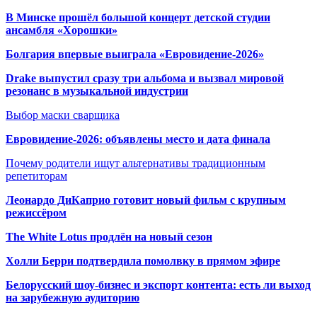
В Минске прошёл большой концерт детской студии
ансамбля «Хорошки»
Болгария впервые выиграла «Евровидение-2026»
Drake выпустил сразу три альбома и вызвал мировой
резонанс в музыкальной индустрии
Выбор маски сварщика
Евровидение-2026: объявлены место и дата финала
Почему родители ищут альтернативы традиционным
репетиторам
Леонардо ДиКаприо готовит новый фильм с крупным
режиссёром
The White Lotus продлён на новый сезон
Холли Берри подтвердила помолвк
у в прямом эфире
Белорусский шоу-бизнес и экспорт контента: есть ли выход
на зарубежную аудиторию