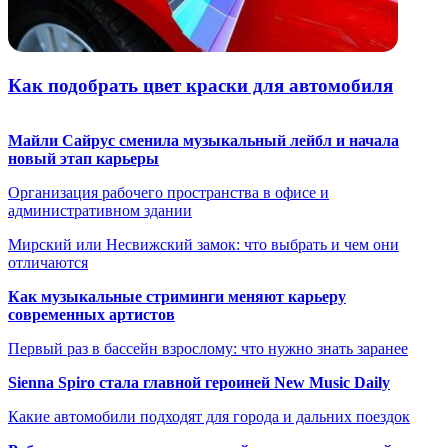
Как подобрать цвет краски для автомобиля
Майли Сайрус сменила музыкальный лейбл и начала
новый этап карьеры
Организация рабочего пространства в офисе и
административном здании
Мирский или Несвижский замок: что выбрать и чем они
отличаются
Как музыкальные стриминги меняют карьеру
современных артистов
Первый раз в бассейн взрослому: что нужно знать заранее
Sienna Spiro стала главной героиней New Music Daily
Какие автомобили подходят для города и дальних поездок