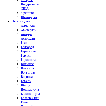
Молдова
Нидерланды
США
Франция
Швейцария
По городам
Алма-Ата
Амстердам
Ареццо
Астрахань
Баар
Белгород
Березники
Берлин
Борисовка
Вильнюс
Винница
Волгоград
Воронеж
Гомель
Ибица
Йошкар-Ола
Калининград
Калвер-Сити
Киев