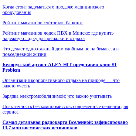
Когда стоит задуматься о продаже медицинского
оборудования
Рейтинг магазинов счётчиков банкнот
Рейтинг магазинов лодок ПВХ в Минске: где купить
надежную лодку для рыбалки и отдыха
Что делает одноэтажный дом удобным не на бумаге, а в
повседневной жизни
Белорусский артист ALEN HIT представил клип #1
Problem
Организация корпоративного отдыха на природе — что
важно учесть
Зарядка электромобиля зимой: что важно учитывать
Практичность без компромиссов: современные решения для
сервиса
Самая детальная радиокарта Вселенной: зафиксировано
13,7 млн космических источников