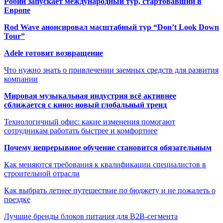
Робин запускает международный тур, стартовавший в
Европе
Rod Wave анонсировал масштабный тур “Don’t Look Down
Tour”
Adele готовит возвращение
Что нужно знать о привлечении заемных средств для развития
компании
Мировая музыкальная индустрия всё активнее
сближается с кино: новый глобальный тренд
Технологичный офис: какие изменения помогают
сотрудникам работать быстрее и комфортнее
Почему непрерывное обучение становится обязательным
Как меняются требования к квалификации специалистов в
строительной отрасли
Как выбрать летнее путешествие по бюджету и не пожалеть о
поездке
Лучшие бренды блоков питания для B2B-сегмента