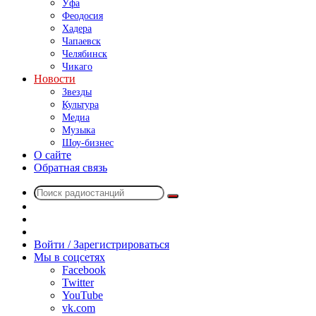
Уфа
Феодосия
Хадера
Чапаевск
Челябинск
Чикаго
Новости
Звезды
Культура
Медиа
Музыка
Шоу-бизнес
О сайте
Обратная связь
Поиск
Switch
радиостанций
skin
Sidebar
Случайное
радио
Войти / Зарегистрироваться
Мы в соцсетях
Facebook
Twitter
YouTube
vk.com