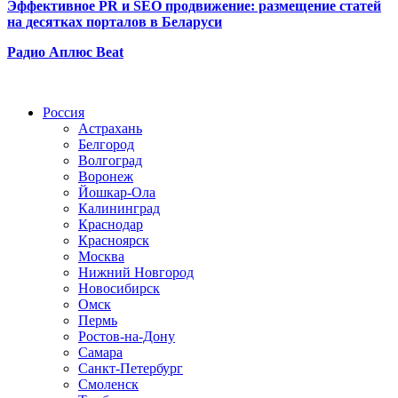
Эффективное PR и SEO продвижение:
размещение статей
на десятках порталов в Беларуси
Радио Аплюс Beat
Радио по странам
Россия
Астрахань
Белгород
Волгоград
Воронеж
Йошкар-Ола
Калининград
Краснодар
Красноярск
Москва
Нижний Новгород
Новосибирск
Омск
Пермь
Ростов-на-Дону
Самара
Санкт-Петербург
Смоленск