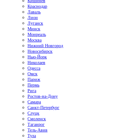
Кишинёв
Краснодар
Лаваль
Лион
Луганск
Минск
Монреаль
Москва
Нижний Новгород
Новосибирск
Нью-Йорк
Николаев
Одесса
Омск
Париж
Пермь
Рига
Ростов-на-Дону
Самара
Санкт-Петербург
Слуцк
Смоленск
Таганрог
Тель-Авив
Тула