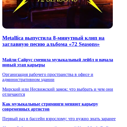
Metallica выпустила 8-минутный клип на
заглавную песню альбома «72 Seasons»
Майли Сайрус сменила музыкальный лейбл и начала
новый этап карьеры
Организация рабочего пространства в офисе и
административном здании
Мирский или Несвижский замок: что выбрать и чем они
отличаются
Как музыкальные стриминги меняют карьеру
современных артистов
Первый раз в бассейн взрослому: что нужно знать заранее