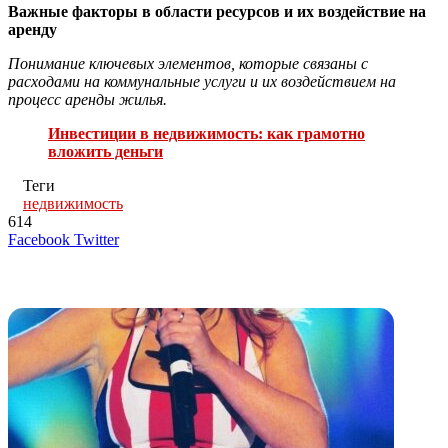
Важные факторы в области ресурсов и их воздействие на
аренду
Понимание ключевых элементов, которые связаны с
расходами на коммунальные услуги и их воздействием на
процесс аренды жилья.
Инвестиции в недвижимость: как грамотно
вложить деньги
Теги
недвижимость
614
LinkedIn
Tumblr
Reddit
Вконтакте
Одноклассники
Skype
Messenger
Messenger
WhatsApp
Telegram
Viber
Line
Поделиться
Печатать
Facebook
Twitter
через
электронную
Похожие радио
почту