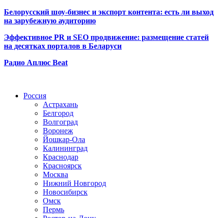
Белорусский шоу-бизнес и экспорт контента: есть ли выход
на зарубежную аудиторию
Эффективное PR и SEO продвижение:
размещение статей
на десятках порталов в Беларуси
Радио Аплюс Beat
Радио по странам
Россия
Астрахань
Белгород
Волгоград
Воронеж
Йошкар-Ола
Калининград
Краснодар
Красноярск
Москва
Нижний Новгород
Новосибирск
Омск
Пермь