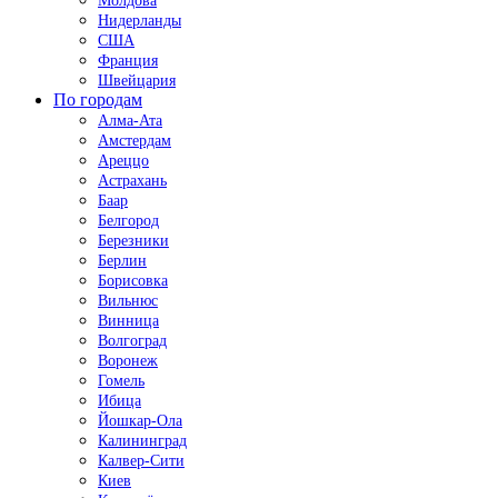
Молдова
Нидерланды
США
Франция
Швейцария
По городам
Алма-Ата
Амстердам
Ареццо
Астрахань
Баар
Белгород
Березники
Берлин
Борисовка
Вильнюс
Винница
Волгоград
Воронеж
Гомель
Ибица
Йошкар-Ола
Калининград
Калвер-Сити
Киев