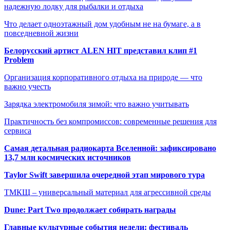
надежную лодку для рыбалки и отдыха
Что делает одноэтажный дом удобным не на бумаге, а в
повседневной жизни
Белорусский артист ALEN HIT представил клип #1
Problem
Организация корпоративного отдыха на природе — что
важно учесть
Зарядка электромобиля зимой: что важно учитывать
Практичность без компромиссов: современные решения для
сервиса
Самая детальная радиокарта Вселенной: зафиксировано
13,7 млн космических источников
Taylor Swift завершила очередной этап мирового тура
ТМКЩ – универсальный материал для агрессивной среды
Dune: Part Two продолжает собирать награды
Главные культурные события недели: фестиваль