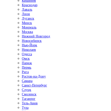
Кишинёв
Краснодар
Лаваль
Лион
Луганск
Минск
Монреаль
Москва
Нижний Новгород
Новосибирск
Нью-Йорк
Николаев
Одесса
Омск
Париж
Пермь
Рига
Ростов-на-Дону
Самара
Санкт-Петербург
Слуцк
Смоленск
Таганрог
Тель-Авив
Тула