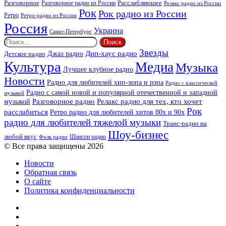
Разговорное
Расслабляющее
Разговорное радио из России
Релакс радио из России
Рок
Рок радио из России
Ретро
Ретро-радио из России
Россия
Украина
Санкт-Петербург
Найти:
Звезды
Дип-хаус радио
Джаз радио
Детское радио
Культура
Медиа
Музыка
Лучшее клубное радио
Новости
Радио для любителей хип-хопа и рэпа
Радио с классической
Радио с самой новой и популярной отечественной и западной
музыкой
музыкой
Разговорное радио
Релакс радио для тех, кто хочет
Рок
расслабиться
Ретро радио для любителей хитов 80х и 90х
радио для любителей тяжелой музыки
Транс-радио на
Шоу-бизнес
любой вкус
Шансон радио
Фолк радио
© Все права защищены 2026
Новости
Обратная связь
О сайте
Политика конфиденциальности
Facebook
Twitter
YouTube