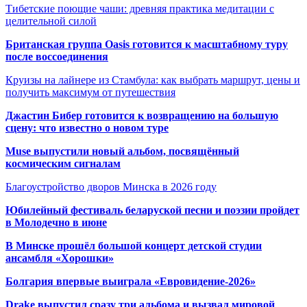
Тибетские поющие чаши: древняя практика медитации с
целительной силой
Британская группа Oasis готовится к масштабному туру
после воссоединения
Круизы на лайнере из Стамбула: как выбрать маршрут, цены и
получить максимум от путешествия
Джастин Бибер готовится к возвращению на большую
сцену: что известно о новом туре
Muse выпустили новый альбом, посвящённый
космическим сигналам
Благоустройство дворов Минска в 2026 году
Юбилейный фестиваль беларуской песни и поэзии пройдет
в Молодечно в июне
В Минске прошёл большой концерт детской студии
ансамбля «Хорошки»
Болгария впервые выиграла «Евровидение-2026»
Drake выпустил сразу три альбома и вызвал мировой