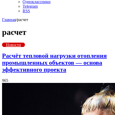
Одноклассники
Telegram
RSS
Главная
/
расчет
расчет
Новости
Расчёт тепловой нагрузки отопления
промышленных объектов — основа
эффективного проекта
965