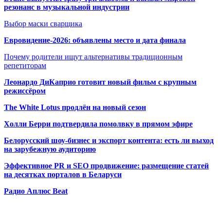
резонанс в музыкальной индустрии
Выбор маски сварщика
Евровидение-2026: объявлены место и дата финала
Почему родители ищут альтернативы традиционным
репетиторам
Леонардо ДиКаприо готовит новый фильм с крупным
режиссёром
The White Lotus продлён на новый сезон
Холли Берри подтвердила помолвк
у в прямом эфире
Белорусский шоу-бизнес и экспорт контента: есть ли выход
на зарубежную аудиторию
Эффективное PR и SEO продвижение:
размещение статей
на десятках порталов в Беларуси
Радио Аплюс Beat
Радио по странам