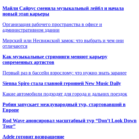
Майли Сайрус сменила музыкальный лейбл и начала
новый этап карьеры
Организация рабочего пространства в офисе и
административном здании
Мирский или Несвижский замок: что выбрать и чем они
отличаются
Как музыкальные стриминги меняют карьеру
современных артистов
Первый раз в бассейн взрослому: что нужно знать заранее
Sienna Spiro стала главной героиней New Music Daily
Какие автомобили подходят для города и дальних поездок
Робин запускает международный тур, стартовавший в
Европе
Rod Wave анонсировал масштабный тур “Don’t Look Down
Tour”
Adele готовит возвращение