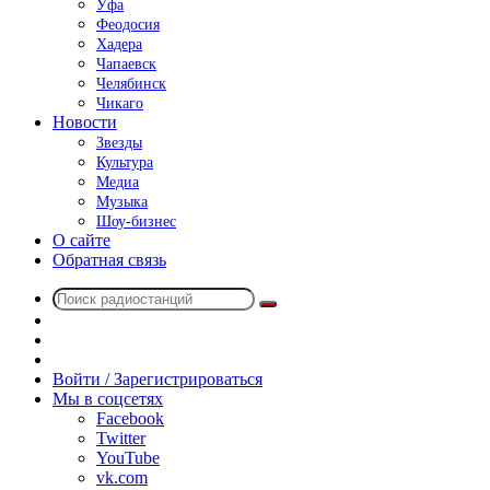
Уфа
Феодосия
Хадера
Чапаевск
Челябинск
Чикаго
Новости
Звезды
Культура
Медиа
Музыка
Шоу-бизнес
О сайте
Обратная связь
Поиск
Switch
радиостанций
skin
Sidebar
Случайное
радио
Войти / Зарегистрироваться
Мы в соцсетях
Facebook
Twitter
YouTube
vk.com