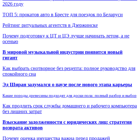
2026 году
ТОП 5: прокатов авто в Бресте для поездок по Беларуси
Рейтинг ритуальных агентств в Дзержинске
Почему подготовку к ЦТ и ЦЭ лучше начинать летом, а не
осенью
В мировой музыкальной индустрии появится новый
гигант
Как выбрать снотворное без рецепта: полное руководство для
спокойного сна
Эд Ширан задумался о паузе после нового этапа карьеры
Какие породы древесины подходят для доски пола: полный разбор и выбор
Как продлить срок службы домашнего и рабочего компьютера
без лишних затрат
Взыскание задолженности с юридических лиц: стратегия
возврата активов
Почему оценка имущества важна перед продажей