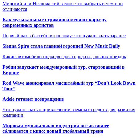
Мирский или Несвижский замок: что выбрать и чем они
отличаются
Как музыкальные стриминги меняют карьеру
современных артистов
Первый раз в бассейн взрослому: что нужно знать заранее
Sienna Spiro стала главной героиней New Music Daily
Какие автомобили подходят для города и дальних поездок
Робин запускает международный тур, стартовавший в
Европе
Rod Wave анонсировал масштабный тур “Don’t Look Down
Tour”
Adele готовит возвращение
Что нужно знать о привлечении заемных средств для развития
компании
Мировая музыкальная индустрия всё активнее
сближается с кино: новый глобальный тренд