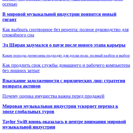
осенью
В мировой музыкальной индустрии появится новый
гигант
Как выбрать снотворное без рецепта: полное руководство для
спокойного сна
Эд Ширан задумался о паузе после нового этапа карьеры
Какие породы древесины подходят для доски пола: полный разбор и выбор
Как продлить срок службы домашнего и рабочего компьютера
без лишних затрат
Взыскание задолженности с юридических лиц: стратегия
возврата активов
Почему оценка имущества важна перед продажей
Мировая музыкальная индустрия ускоряет переход к
эпохе глобальных туров
Taylor Swift вновь оказалась в центре внимания мировой
музыкальной индустрии