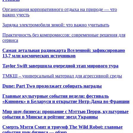
Организация корпоративного отдыха на природе — что
важно учесть
Зарядка электромобиля зимой: что важно учитывать
Практичность без компромиссов: современные решения для
сервиса
Самая детальная радиокарта Вселенной: зафиксировано
13,7 млн космических источников
Taylor Swift завершила очередной этап мирового тура
ТМКЩ – универсальный материал для агрессивной среды
Dune: Part Two продолжает собирать награды
Главные культурные события недели: фестиваль
«Киновек» в Беларуси и открытие Нотр-Дама во Франции
Мир шоу-бизнеса: прощание с Мэттью Перри, культурные
события в Минске и рейтинг звезд Украины
Смерть Мэгги Смит и триумф The Wild Robot: главные
события шоу-бизнеса — обзор