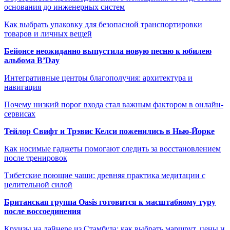
основания до инженерных систем
Как выбрать упаковку для безопасной транспортировки
товаров и личных вещей
Бейонсе неожиданно выпустила новую песню к юбилею
альбома B’Day
Интегративные центры благополучия: архитектура и
навигация
Почему низкий порог входа стал важным фактором в онлайн-
сервисах
Тейлор Свифт и Трэвис Келси поженились в Нью-Йорке
Как носимые гаджеты помогают следить за восстановлением
после тренировок
Тибетские поющие чаши: древняя практика медитации с
целительной силой
Британская группа Oasis готовится к масштабному туру
после воссоединения
Круизы на лайнере из Стамбула: как выбрать маршрут, цены и