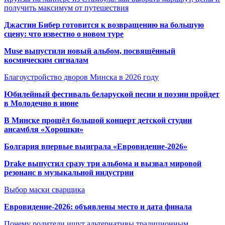
получить максимум от путешествия
Джастин Бибер готовится к возвращению на большую
сцену: что известно о новом туре
Muse выпустили новый альбом, посвящённый
космическим сигналам
Благоустройство дворов Минска в 2026 году
Юбилейный фестиваль беларуской песни и поэзии пройдет
в Молодечно в июне
В Минске прошёл большой концерт детской студии
ансамбля «Хорошки»
Болгария впервые выиграла «Евровидение-2026»
Drake выпустил сразу три альбома и вызвал мировой
резонанс в музыкальной индустрии
Выбор маски сварщика
Евровидение-2026: объявлены место и дата финала
Почему родители ищут альтернативы традиционным