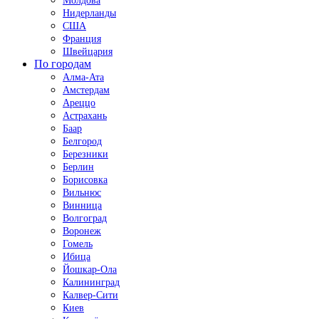
Молдова
Нидерланды
США
Франция
Швейцария
По городам
Алма-Ата
Амстердам
Ареццо
Астрахань
Баар
Белгород
Березники
Берлин
Борисовка
Вильнюс
Винница
Волгоград
Воронеж
Гомель
Ибица
Йошкар-Ола
Калининград
Калвер-Сити
Киев