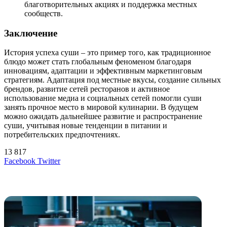
благотворительных акциях и поддержка местных
сообществ.
Заключение
История успеха суши – это пример того, как традиционное
блюдо может стать глобальным феноменом благодаря
инновациям, адаптации и эффективным маркетинговым
стратегиям. Адаптация под местные вкусы, создание сильных
брендов, развитие сетей ресторанов и активное
использование медиа и социальных сетей помогли суши
занять прочное место в мировой кулинарии. В будущем
можно ожидать дальнейшее развитие и распространение
суши, учитывая новые тенденции в питании и
потребительских предпочтениях.
13 817
LinkedIn
Tumblr
Reddit
Вконтакте
Одноклассники
Skype
Messenger
Messenger
WhatsApp
Telegram
Viber
Line
Поделиться
Печатать
Facebook
Twitter
через
электронную
Похожие радио
почту