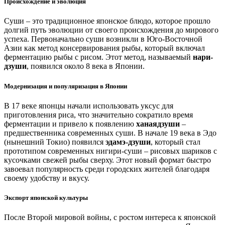
Происхождение и эволюция
Суши – это традиционное японское блюдо, которое прошло
долгий путь эволюции от своего происхождения до мирового
успеха. Первоначально суши возникли в Юго-Восточной
Азии как метод консервирования рыбы, который включал
ферментацию рыбы с рисом. Этот метод, называемый
нари-
дзуши
, появился около 8 века в Японии.
Модернизация и популяризация в Японии
В 17 веке японцы начали использовать уксус для
приготовления риса, что значительно сократило время
ферментации и привело к появлению
ханаядзуши
–
предшественника современных суши. В начале 19 века в Эдо
(нынешний Токио) появился
эдамэ-дзуши
, который стал
прототипом современных нигири-суши – рисовых шариков с
кусочками свежей рыбы сверху. Этот новый формат быстро
завоевал популярность среди городских жителей благодаря
своему удобству и вкусу.
Экспорт японской культуры
После Второй мировой войны, с ростом интереса к японской