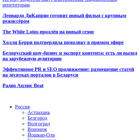
репетиторам
Леонардо ДиКаприо готовит новый фильм с крупным
режиссёром
The White Lotus продлён на новый сезон
Холли Берри подтвердила помолвк
у в прямом эфире
Белорусский шоу-бизнес и экспорт контента: есть ли выход
на зарубежную аудиторию
Эффективное PR и SEO продвижение:
размещение статей
на десятках порталов в Беларуси
Радио Аплюс Beat
Радио по странам
Россия
Астрахань
Белгород
Волгоград
Воронеж
Йошкар-Ола