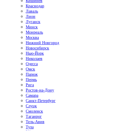
Кишинёв
Краснодар
Лаваль
Лион
Луганск
Минск
Монреаль
Москва
Нижний Новгород
Новосибирск
Нью-Йорк
Николаев
Одесса
Омск
Париж
Пермь
Рига
Ростов-на-Дону
Самара
Санкт-Петербург
Слуцк
Смоленск
Таганрог
Тель-Авив
Тула