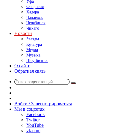
Уфа
Феодосия
Хадера
Чапаевск
Челябинск
Чикаго
Новости
Звезды
Культура
Медиа
Музыка
Шоу-бизнес
О сайте
Обратная связь
Поиск
Switch
радиостанций
skin
Sidebar
Случайное
радио
Войти / Зарегистрироваться
Мы в соцсетях
Facebook
Twitter
YouTube
vk.com