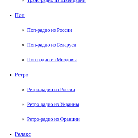
Транс-радио из Швейцарии
Поп
Поп-радио из России
Поп-радио из Беларуси
Поп радио из Молдовы
Ретро
Ретро-радио из России
Ретро-радио из Украины
Ретро-радио из Франции
Релакс