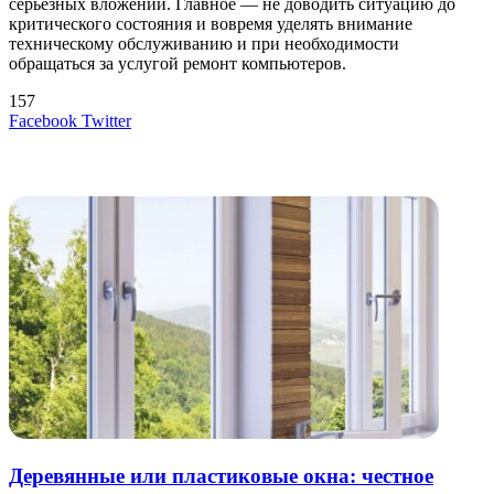
серьезных вложений. Главное — не доводить ситуацию до
критического состояния и вовремя уделять внимание
техническому обслуживанию и при необходимости
обращаться за услугой ремонт компьютеров.
157
LinkedIn
Tumblr
Reddit
Вконтакте
Одноклассники
Skype
Messenger
Messenger
WhatsApp
Telegram
Viber
Line
Поделиться
Печатать
Facebook
Twitter
через
электронную
Похожие радио
почту
Деревянные или пластиковые окна: честное