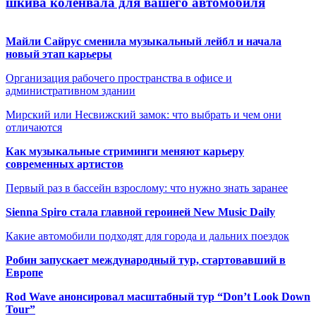
шкива коленвала для вашего автомобиля
Майли Сайрус сменила музыкальный лейбл и начала
новый этап карьеры
Организация рабочего пространства в офисе и
административном здании
Мирский или Несвижский замок: что выбрать и чем они
отличаются
Как музыкальные стриминги меняют карьеру
современных артистов
Первый раз в бассейн взрослому: что нужно знать заранее
Sienna Spiro стала главной героиней New Music Daily
Какие автомобили подходят для города и дальних поездок
Робин запускает международный тур, стартовавший в
Европе
Rod Wave анонсировал масштабный тур “Don’t Look Down
Tour”