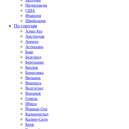
Молдова
Нидерланды
США
Франция
Швейцария
По городам
Алма-Ата
Амстердам
Ареццо
Астрахань
Баар
Белгород
Березники
Берлин
Борисовка
Вильнюс
Винница
Волгоград
Воронеж
Гомель
Ибица
Йошкар-Ола
Калининград
Калвер-Сити
Киев