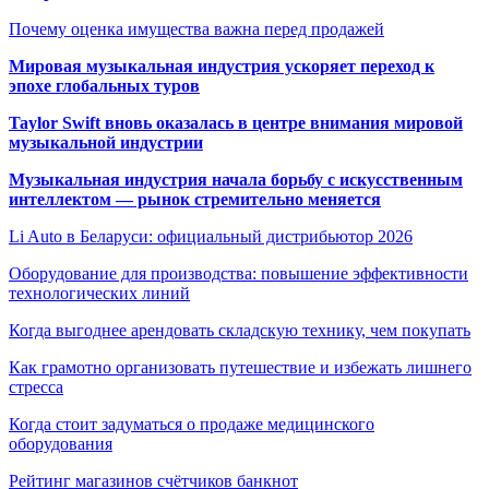
Почему оценка имущества важна перед продажей
Мировая музыкальная индустрия ускоряет переход к
эпохе глобальных туров
Taylor Swift вновь оказалась в центре внимания мировой
музыкальной индустрии
Музыкальная индустрия начала борьбу с искусственным
интеллектом — рынок стремительно меняется
Li Auto в Беларуси: официальный дистрибьютор 2026
Оборудование для производства: повышение эффективности
технологических линий
Когда выгоднее арендовать складскую технику, чем покупать
Как грамотно организовать путешествие и избежать лишнего
стресса
Когда стоит задуматься о продаже медицинского
оборудования
Рейтинг магазинов счётчиков банкнот