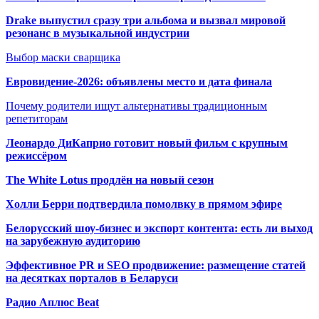
Drake выпустил сразу три альбома и вызвал мировой
резонанс в музыкальной индустрии
Выбор маски сварщика
Евровидение-2026: объявлены место и дата финала
Почему родители ищут альтернативы традиционным
репетиторам
Леонардо ДиКаприо готовит новый фильм с крупным
режиссёром
The White Lotus продлён на новый сезон
Холли Берри подтвердила помолвк
у в прямом эфире
Белорусский шоу-бизнес и экспорт контента: есть ли выход
на зарубежную аудиторию
Эффективное PR и SEO продвижение:
размещение статей
на десятках порталов в Беларуси
Радио Аплюс Beat