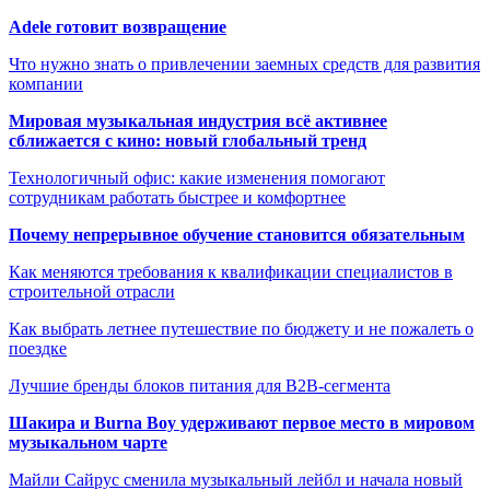
Adele готовит возвращение
Что нужно знать о привлечении заемных средств для развития
компании
Мировая музыкальная индустрия всё активнее
сближается с кино: новый глобальный тренд
Технологичный офис: какие изменения помогают
сотрудникам работать быстрее и комфортнее
Почему непрерывное обучение становится обязательным
Как меняются требования к квалификации специалистов в
строительной отрасли
Как выбрать летнее путешествие по бюджету и не пожалеть о
поездке
Лучшие бренды блоков питания для B2B-сегмента
Шакира и Burna Boy удерживают первое место в мировом
музыкальном чарте
Майли Сайрус сменила музыкальный лейбл и начала новый