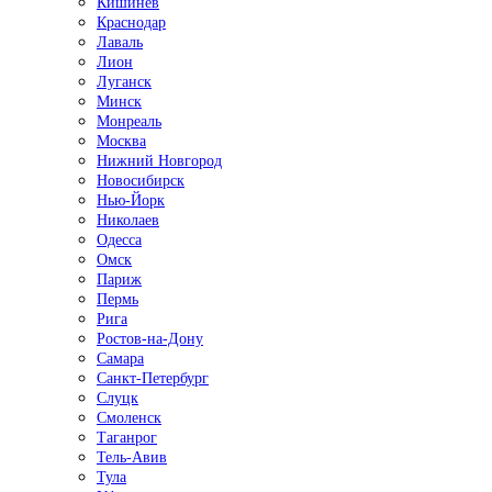
Кишинёв
Краснодар
Лаваль
Лион
Луганск
Минск
Монреаль
Москва
Нижний Новгород
Новосибирск
Нью-Йорк
Николаев
Одесса
Омск
Париж
Пермь
Рига
Ростов-на-Дону
Самара
Санкт-Петербург
Слуцк
Смоленск
Таганрог
Тель-Авив
Тула