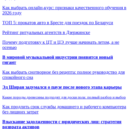
Как выбрать онлайн-курс: признаки качественного обучения в
2026 году
ТОП 5: прокатов авто в Бресте для поездок по Беларуси
Рейтинг ритуальных агентств в Дзержинске
Почему подготовку к ЦТ и ЦЭ лучше начинать летом, а не
осенью
В мировой музыкальной индустрии появится новый
гигант
Как выбрать снотворное без рецепта: полное руководство для
спокойного сна
Эд Ширан задумался о паузе после нового этапа карьеры
Какие породы древесины подходят для доски пола: полный разбор и выбор
Как продлить срок службы домашнего и рабочего компьютера
без лишних затрат
Взыскание задолженности с юридических лиц: стратегия
возврата активов