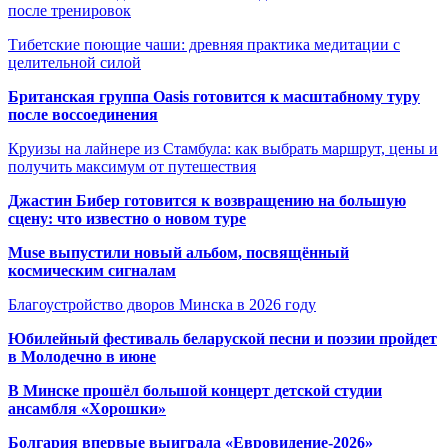
после тренировок
Тибетские поющие чаши: древняя практика медитации с
целительной силой
Британская группа Oasis готовится к масштабному туру
после воссоединения
Круизы на лайнере из Стамбула: как выбрать маршрут, цены и
получить максимум от путешествия
Джастин Бибер готовится к возвращению на большую
сцену: что известно о новом туре
Muse выпустили новый альбом, посвящённый
космическим сигналам
Благоустройство дворов Минска в 2026 году
Юбилейный фестиваль беларуской песни и поэзии пройдет
в Молодечно в июне
В Минске прошёл большой концерт детской студии
ансамбля «Хорошки»
Болгария впервые выиграла «Евровидение-2026»