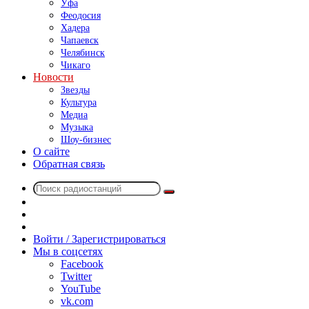
Уфа
Феодосия
Хадера
Чапаевск
Челябинск
Чикаго
Новости
Звезды
Культура
Медиа
Музыка
Шоу-бизнес
О сайте
Обратная связь
Поиск
Switch
радиостанций
skin
Sidebar
Случайное
радио
Войти / Зарегистрироваться
Мы в соцсетях
Facebook
Twitter
YouTube
vk.com