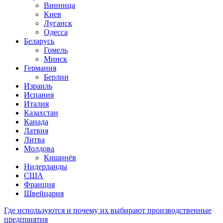
Винница
Киев
Луганск
Одесса
Беларусь
Гомель
Минск
Германия
Берлин
Израиль
Испания
Италия
Казахстан
Канада
Латвия
Литва
Молдова
Кишинёв
Нидерланды
США
Франция
Швейцария
Где используются и почему их выбирают производственные
предприятия