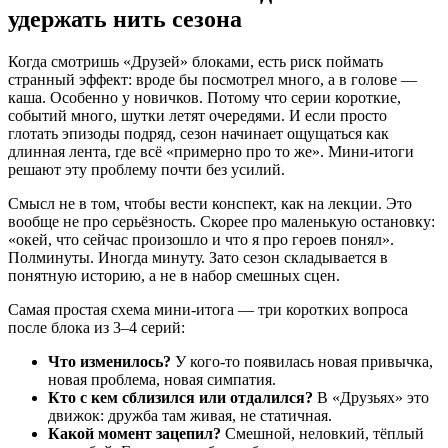
удержать нить сезона
Когда смотришь «Друзей» блоками, есть риск поймать
странный эффект: вроде бы посмотрел много, а в голове —
каша. Особенно у новичков. Потому что серии короткие,
событий много, шутки летят очередями. И если просто
глотать эпизоды подряд, сезон начинает ощущаться как
длинная лента, где всё «примерно про то же». Мини-итоги
решают эту проблему почти без усилий.
Смысл не в том, чтобы вести конспект, как на лекции. Это
вообще не про серьёзность. Скорее про маленькую остановку:
«окей, что сейчас произошло и что я про героев понял».
Полминуты. Иногда минуту. Зато сезон складывается в
понятную историю, а не в набор смешных сцен.
Самая простая схема мини-итога — три коротких вопроса
после блока из 3–4 серий:
Что изменилось?
У кого-то появилась новая привычка,
новая проблема, новая симпатия.
Кто с кем сблизился или отдалился?
В «Друзьях» это
движок: дружба там живая, не статичная.
Какой момент зацепил?
Смешной, неловкий, тёплый