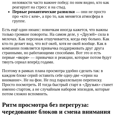
неловкости часто важнее побед: по ним видно, кто как
реагирует на стресс и на стыд.
Первые романтические развилки
— они не просто
про «кто с кем», а про то, как меняется атмосфера в
группе.
Есть ещё один нюанс: новичкам иногда кажется, что важны
только громкие повороты. На самом деле, у «Друзей» сила в
мелочах. Как персонаж отшучивается, когда ему больно. Как
кто-то делает вид, что всё окей, хотя не окей вообще. Как в
компании появляется привычка поддерживать друг друга
странными, но работающими способами. Вот это и есть
первые «якоря» — привычки и реакции, которые потом будут
тянуть сериал вперёд годами.
Поэтому в рамках плана просмотра удобно сделать так: в
каждом блоке серий оставить себе одну-две «серии на
внимание». Не на фон. Не под параллельную переписку.
Просто посмотреть. И тогда быстрый старт в «Друзьях» станет
именно стартом, а не случайным набором эпизодов, которые
потом сложно вспомнить.
Ритм просмотра без перегруза:
чередование блоков и смена внимания