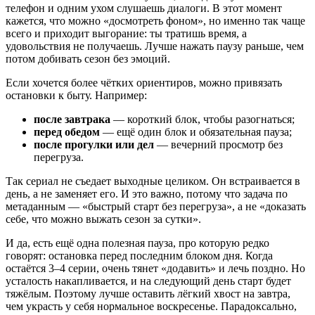
телефон и одним ухом слушаешь диалоги. В этот момент
кажется, что можно «досмотреть фоном», но именно так чаще
всего и приходит выгорание: ты тратишь время, а
удовольствия не получаешь. Лучше нажать паузу раньше, чем
потом добивать сезон без эмоций.
Если хочется более чётких ориентиров, можно привязать
остановки к быту. Например:
после завтрака
— короткий блок, чтобы разогнаться;
перед обедом
— ещё один блок и обязательная пауза;
после прогулки или дел
— вечерний просмотр без
перегруза.
Так сериал не съедает выходные целиком. Он встраивается в
день, а не заменяет его. И это важно, потому что задача по
метаданным — «быстрый старт без перегруза», а не «доказать
себе, что можно выжать сезон за сутки».
И да, есть ещё одна полезная пауза, про которую редко
говорят: остановка перед последним блоком дня. Когда
остаётся 3–4 серии, очень тянет «додавить» и лечь поздно. Но
усталость накапливается, и на следующий день старт будет
тяжёлым. Поэтому лучше оставить лёгкий хвост на завтра,
чем украсть у себя нормальное воскресенье. Парадоксально,