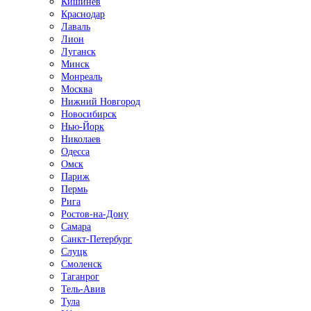
Кишинёв
Краснодар
Лаваль
Лион
Луганск
Минск
Монреаль
Москва
Нижний Новгород
Новосибирск
Нью-Йорк
Николаев
Одесса
Омск
Париж
Пермь
Рига
Ростов-на-Дону
Самара
Санкт-Петербург
Слуцк
Смоленск
Таганрог
Тель-Авив
Тула