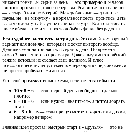
никакой гонки. 24 серии за день — это примерно 8–9 часов
чистого просмотра, плюс перерывы. Реалистичный вариант
— четыре блока по 6 серий. Между блоками — длинные
паузы, не «на минутку», а нормально: поесть, пройтись, дать
глазам отдохнуть. И лучше начинать с утра. Если стартовать
после обеда, к ночи ты просто добьёшь финал без радости.
Если удобнее растянуть на три дня.
Это самый комфортный
вариант для новичка, который не хочет выгореть вообще.
Делишь сезон на три части: 8 серий в день. По времени —
около 3 часов чистого просмотра. Даже с паузами это лёгкий
режим, который не съедает день целиком. И плюс
психологический: ты успеваешь «переварить» персонажей, а
не просто пробежать мимо них.
Есть ещё промежуточные схемы, если хочется гибкости:
10 + 8 + 6
— если первый день свободнее, а дальше
плотнее.
8 + 10 + 6
— если нужно «вкатиться», а потом добрать
темп.
6 + 6 + 6 + 6
— если проще смотреть короткими днями,
например вечером.
Главная идея простая: быстрый старт в «Друзьях» — это не