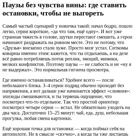
Паузы без чувства вины: где ставить
остановки, чтобы не выгореть
Самый частый сценарий у новичка такой: начал бодро, пошло
легко, серии короткие, «да что там, ещё одну». И вот уже
странная тяжесть в голове, шутки перестают смешить, а герои
начинают раздражать на ровном месте. Это не потому, что
«Друзья» внезапно стали хуже. Просто мозг устал. Ситкомы
коварны именно этим: кажется, что ты отдыхаешь, а на деле
всё равно потребляешь поток реплик, эмоций, мимики,
мелких конфликтов. Поэтому паузы — не слабость и не «ну я
не выдержал». Это нормальная гигиена просмотра.
Где именно останавливаться? Удобнее всего — после
небольшого блока. 3–4 серии подряд обычно проходят без
напряжения, а вот дальше уже начинается эффект «слияния»:
эпизоды смешиваются, и ты теряешь ощущение, что
посмотрел что-то отдельное. Так что простой ориентир:
посмотрел четыре серии — встал. Не обязательно уходить на
два часа. Достаточно 15–25 минут: чай, еда, душ, небольшая
прогулка, любая смена картинки.
Ещё хорошая точка для остановки — когда поймал себя на
автопилоте. Не в смысле «скучно», а когда ты уже листаешь