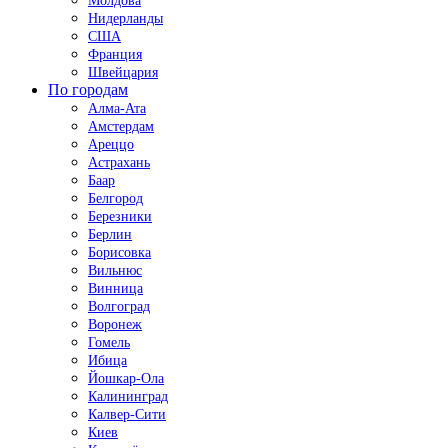
Молдова
Нидерланды
США
Франция
Швейцария
По городам
Алма-Ата
Амстердам
Ареццо
Астрахань
Баар
Белгород
Березники
Берлин
Борисовка
Вильнюс
Винница
Волгоград
Воронеж
Гомель
Ибица
Йошкар-Ола
Калининград
Калвер-Сити
Киев