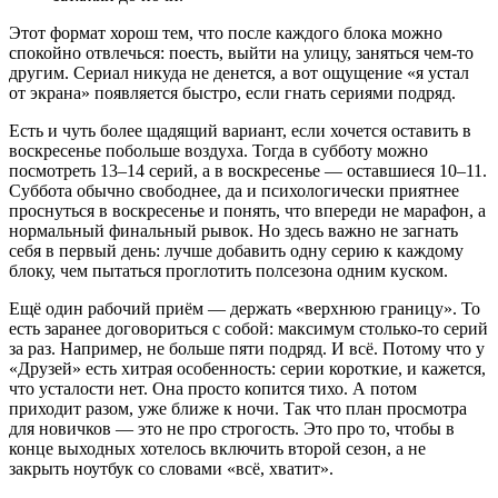
Этот формат хорош тем, что после каждого блока можно
спокойно отвлечься: поесть, выйти на улицу, заняться чем-то
другим. Сериал никуда не денется, а вот ощущение «я устал
от экрана» появляется быстро, если гнать сериями подряд.
Есть и чуть более щадящий вариант, если хочется оставить в
воскресенье побольше воздуха. Тогда в субботу можно
посмотреть 13–14 серий, а в воскресенье — оставшиеся 10–11.
Суббота обычно свободнее, да и психологически приятнее
проснуться в воскресенье и понять, что впереди не марафон, а
нормальный финальный рывок. Но здесь важно не загнать
себя в первый день: лучше добавить одну серию к каждому
блоку, чем пытаться проглотить полсезона одним куском.
Ещё один рабочий приём — держать «верхнюю границу». То
есть заранее договориться с собой: максимум столько-то серий
за раз. Например, не больше пяти подряд. И всё. Потому что у
«Друзей» есть хитрая особенность: серии короткие, и кажется,
что усталости нет. Она просто копится тихо. А потом
приходит разом, уже ближе к ночи. Так что план просмотра
для новичков — это не про строгость. Это про то, чтобы в
конце выходных хотелось включить второй сезон, а не
закрыть ноутбук со словами «всё, хватит».