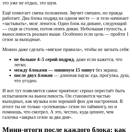
это уже не отдых, это шум.
Ещё помогает смена положения. Звучит смешно, но правда
работает. Два блока подряд на одном месте — и тело начинает
«застывать», мозг ленится. Один блок на диване, следующий
— сидя за столом, потом опять диван. Небольшая глупость, а
выносливость реально выше. Особенно если цель — пройти 1
сезон за выходные.
Можно даже сделать «мягкие правила», чтобы не загнать себя:
не больше 4–5 серий подряд
, даже если кажется, что
легко;
между блоками — минимум 15 минут
без экрана;
после двух блоков
— длинная пауза: еда, прогулка, душ,
что угодно.
И вот тут появляется самое приятное: сериал перестаёт быть
испытанием на выносливость. Он становится частью
выходных, как музыка или хороший фон для настроения. В
итоге ты не только «успеваешь» сезон по таймингу, но и
помнишь, что смотрел. А это, честно, куда ценнее, чем
галочка «закрыл сезон за два дня».
Мини-итоги после каждого блока: как