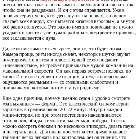
почти честная задача: познакомить с компанией и сделать так,
чтобы она не раздражала. И он с этим справляется. Уже в
первых сериях ясно, кто здесь шутит на нервах, кто вечно
спасает всех вокруг, кто пытается казаться взрослым, а внутри
всё равно волнуется. Это важно именно новичкам: не нужно
угадывать контекст, не нужно разбирать внутренние приколы,
всё закладывается с нуля.
Да, сезон местами чуть «сырее», чем то, что будет позже.
Камера проще, ритм иногда скачет, некоторые шутки звучат
по-старому. Но в этом и плюс. Первый сезон не давит
«идеальностью», не требует привыкать к чужой компании на
максимальной скорости. Он как первая встреча: неловко, но
живо. И в итоге цепляет не глянцем, а тем, что персонажи
ощущаются реальными — со смешными слабостями и
привычками, которые потом станут родными.
Ещё одна причина, почему именно сезон 1 удобно смотреть
«за выходные» — формат. Это классический ситком: серии
короткие, в среднем около 20–22 минут. Внутри каждой —
мини-история, но при этом постепенно накапливаются
отношения, обиды, симпатии, маленькие победы. То есть
можно смотреть блоками по несколько эпизодов, делать паузы
и не терять нить. Для плана просмотра это прямо подарок:
тайминг легко держать под контролем, без ощущения, что