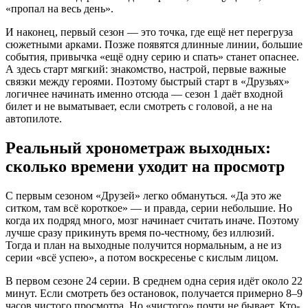
«пропал на весь день».
И наконец, первый сезон — это точка, где ещё нет перегруза
сюжетными арками. Позже появятся длинные линии, большие
события, привычка «ещё одну серию и спать» станет опаснее.
А здесь старт мягкий: знакомство, настрой, первые важные
связки между героями. Поэтому быстрый старт в «Друзьях»
логичнее начинать именно отсюда — сезон 1 даёт входной
билет и не выматывает, если смотреть с головой, а не на
автопилоте.
Реальный хронометраж выходных:
сколько времени уходит на просмотр
С первым сезоном «Друзей» легко обмануться. «Да это же
ситком, там всё короткое» — и правда, серии небольшие. Но
когда их подряд много, мозг начинает считать иначе. Поэтому
лучше сразу прикинуть время по-честному, без иллюзий.
Тогда и план на выходные получится нормальным, а не из
серии «всё успею», а потом воскресенье с кислым лицом.
В первом сезоне 24 серии. В среднем одна серия идёт около 22
минут. Если смотреть без остановок, получается примерно 8–9
часов чистого просмотра. Но «чистого» почти не бывает. Кто-