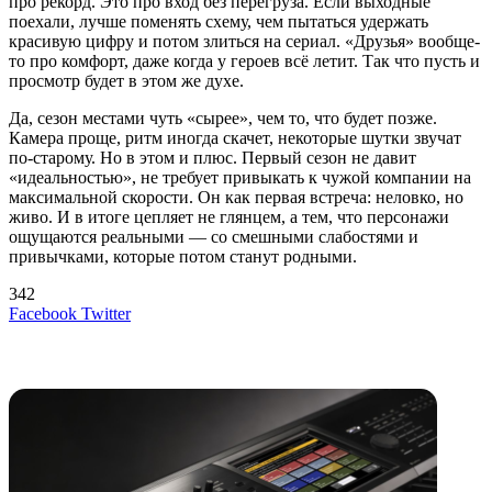
про рекорд. Это про вход без перегруза. Если выходные
поехали, лучше поменять схему, чем пытаться удержать
красивую цифру и потом злиться на сериал. «Друзья» вообще-
то про комфорт, даже когда у героев всё летит. Так что пусть и
просмотр будет в этом же духе.
Да, сезон местами чуть «сырее», чем то, что будет позже.
Камера проще, ритм иногда скачет, некоторые шутки звучат
по-старому. Но в этом и плюс. Первый сезон не давит
«идеальностью», не требует привыкать к чужой компании на
максимальной скорости. Он как первая встреча: неловко, но
живо. И в итоге цепляет не глянцем, а тем, что персонажи
ощущаются реальными — со смешными слабостями и
привычками, которые потом станут родными.
342
LinkedIn
Tumblr
Reddit
Вконтакте
Одноклассники
Skype
Messenger
Messenger
WhatsApp
Telegram
Viber
Line
Поделиться
Печатать
Facebook
Twitter
через
электронную
Похожие радио
почту