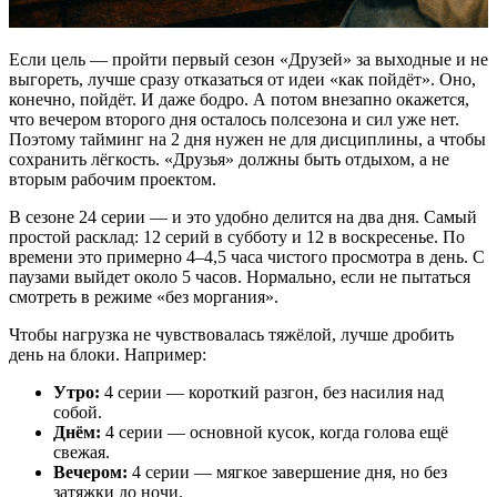
Если цель — пройти первый сезон «Друзей» за выходные и не
выгореть, лучше сразу отказаться от идеи «как пойдёт». Оно,
конечно, пойдёт. И даже бодро. А потом внезапно окажется,
что вечером второго дня осталось полсезона и сил уже нет.
Поэтому тайминг на 2 дня нужен не для дисциплины, а чтобы
сохранить лёгкость. «Друзья» должны быть отдыхом, а не
вторым рабочим проектом.
В сезоне 24 серии — и это удобно делится на два дня. Самый
простой расклад: 12 серий в субботу и 12 в воскресенье. По
времени это примерно 4–4,5 часа чистого просмотра в день. С
паузами выйдет около 5 часов. Нормально, если не пытаться
смотреть в режиме «без моргания».
Чтобы нагрузка не чувствовалась тяжёлой, лучше дробить
день на блоки. Например:
Утро:
4 серии — короткий разгон, без насилия над
собой.
Днём:
4 серии — основной кусок, когда голова ещё
свежая.
Вечером:
4 серии — мягкое завершение дня, но без
затяжки до ночи.