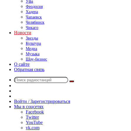
Уфа
Феодосия
Хадера
Чапаевск
Челябинск
Чикаго
Новости
Звезды
Культура
Медиа
Музыка
Шоу-бизнес
О сайте
Обратная связь
Поиск
Switch
радиостанций
skin
Sidebar
Случайное
радио
Войти / Зарегистрироваться
Мы в соцсетях
Facebook
Twitter
YouTube
vk.com