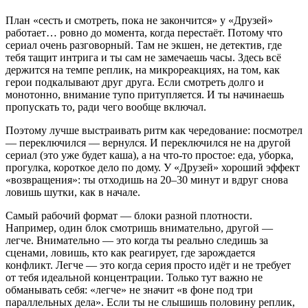
План «сесть и смотреть, пока не закончится» у «Друзей»
работает… ровно до момента, когда перестаёт. Потому что
сериал очень разговорный. Там не экшен, не детектив, где
тебя тащит интрига и ты сам не замечаешь часы. Здесь всё
держится на темпе реплик, на микрореакциях, на том, как
герои подкалывают друг друга. Если смотреть долго и
монотонно, внимание тупо притупляется. И ты начинаешь
пропускать то, ради чего вообще включал.
Поэтому лучше выстраивать ритм как чередование: посмотрел
— переключился — вернулся. И переключился не на другой
сериал (это уже будет каша), а на что-то простое: еда, уборка,
прогулка, короткое дело по дому. У «Друзей» хороший эффект
«возвращения»: ты отходишь на 20–30 минут и вдруг снова
ловишь шутки, как в начале.
Самый рабочий формат — блоки разной плотности.
Например, один блок смотришь внимательно, другой —
легче. Внимательно — это когда ты реально следишь за
сценами, ловишь, кто как реагирует, где зарождается
конфликт. Легче — это когда серия просто идёт и не требует
от тебя идеальной концентрации. Только тут важно не
обманывать себя: «легче» не значит «в фоне под три
параллельных дела». Если ты не слышишь половину реплик,