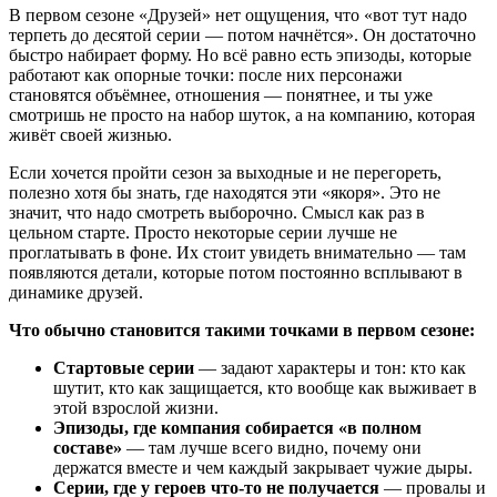
В первом сезоне «Друзей» нет ощущения, что «вот тут надо
терпеть до десятой серии — потом начнётся». Он достаточно
быстро набирает форму. Но всё равно есть эпизоды, которые
работают как опорные точки: после них персонажи
становятся объёмнее, отношения — понятнее, и ты уже
смотришь не просто на набор шуток, а на компанию, которая
живёт своей жизнью.
Если хочется пройти сезон за выходные и не перегореть,
полезно хотя бы знать, где находятся эти «якоря». Это не
значит, что надо смотреть выборочно. Смысл как раз в
цельном старте. Просто некоторые серии лучше не
проглатывать в фоне. Их стоит увидеть внимательно — там
появляются детали, которые потом постоянно всплывают в
динамике друзей.
Что обычно становится такими точками в первом сезоне:
Стартовые серии
— задают характеры и тон: кто как
шутит, кто как защищается, кто вообще как выживает в
этой взрослой жизни.
Эпизоды, где компания собирается «в полном
составе»
— там лучше всего видно, почему они
держатся вместе и чем каждый закрывает чужие дыры.
Серии, где у героев что-то не получается
— провалы и