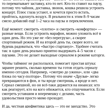
то перематывает заставку, кто-то нет. Кто-то ставит на паузу,
потому что чайник, доставка, звонок, кошка решила устроить
концерт. Плюс глаза устают, и хочется просто встать,
пройтись, вдохнуть воздух. В реальности к этим 8–9 часам
смело добавляй ещё 1–2 часа на паузы и переключения.
Ещё момент: смотреть «плотно» и смотреть «комфортно» —
разные вещи. Если устроить марафон, можно уложить всё в
один день. Но это уже не «без перегруза», а скорее
спортивный режим. И на второй день ты, скорее всего, не
будешь радоваться, что «быстро стартанул». Удобнее считать
так: в один день реально приятно выдержать 4–5 часов с
паузами. Это не делает выходные сериалом в режиме каторги.
Чтобы тайминг не расползался, помогает простая штука:
заранее решить, сколько времени ты готов отдать сериалу
именно сегодня. Например, «смотрю до ужина», или «два
блока по часу-полтора». Потому что иначе «Друзья» легко
превращаются в фон, и ты вроде смотришь, а вроде и нет.
Сериал смешной, но он всё-таки держится на нюансах: кто
как реагирует, кто на кого обижается, кто отшучивается. Если
смотреть уставшим и вперемешку с делами, часть
удовольствия просто мимо проходит.
И да, честная арифметика здесь — это не занудство. Это