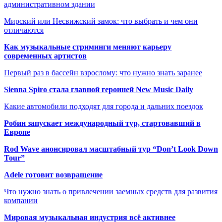
административном здании
Мирский или Несвижский замок: что выбрать и чем они
отличаются
Как музыкальные стриминги меняют карьеру
современных артистов
Первый раз в бассейн взрослому: что нужно знать заранее
Sienna Spiro стала главной героиней New Music Daily
Какие автомобили подходят для города и дальних поездок
Робин запускает международный тур, стартовавший в
Европе
Rod Wave анонсировал масштабный тур “Don’t Look Down
Tour”
Adele готовит возвращение
Что нужно знать о привлечении заемных средств для развития
компании
Мировая музыкальная индустрия всё активнее