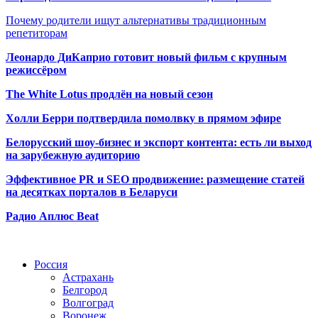
Почему родители ищут альтернативы традиционным
репетиторам
Леонардо ДиКаприо готовит новый фильм с крупным
режиссёром
The White Lotus продлён на новый сезон
Холли Берри подтвердила помолвк
у в прямом эфире
Белорусский шоу-бизнес и экспорт контента: есть ли выход
на зарубежную аудиторию
Эффективное PR и SEO продвижение:
размещение статей
на десятках порталов в Беларуси
Радио Аплюс Beat
Радио по странам
Россия
Астрахань
Белгород
Волгоград
Воронеж