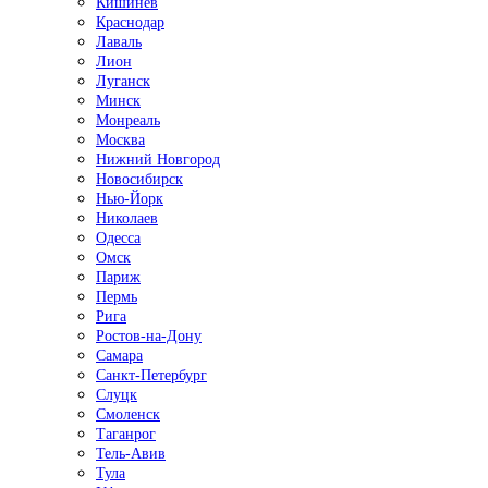
Кишинёв
Краснодар
Лаваль
Лион
Луганск
Минск
Монреаль
Москва
Нижний Новгород
Новосибирск
Нью-Йорк
Николаев
Одесса
Омск
Париж
Пермь
Рига
Ростов-на-Дону
Самара
Санкт-Петербург
Слуцк
Смоленск
Таганрог
Тель-Авив
Тула