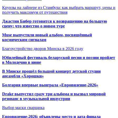
Круизы на лайнере из Стамбула: как выбрать маршрут, цены и
получить максимум от путешествия
Джастин Бибер готовится к возвращению на большую
сцену: что известно о новом туре
Muse выпустили новый альбом, посвящённый
космическим сигналам
Благоустройство дворов Минска в 2026 году
Юбилейный фестиваль беларуской песни и поэзии пройдет
в Молодечно в июне
В Минске прошёл большой концерт детской студии
ансамбля «Хорошки»
Болгария впервые выиграла «Евровидение-2026»
Drake выпустил сразу три альбома и вызвал мировой
резонанс в музыкальной индустрии
Выбор маски сварщика
Евровидение-2026: объявлены место и дата финала