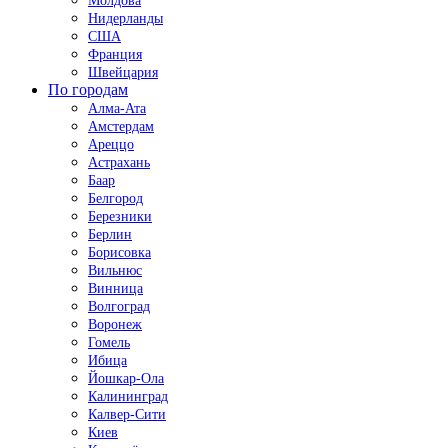
Молдова
Нидерланды
США
Франция
Швейцария
По городам
Алма-Ата
Амстердам
Ареццо
Астрахань
Баар
Белгород
Березники
Берлин
Борисовка
Вильнюс
Винница
Волгоград
Воронеж
Гомель
Ибица
Йошкар-Ола
Калининград
Калвер-Сити
Киев