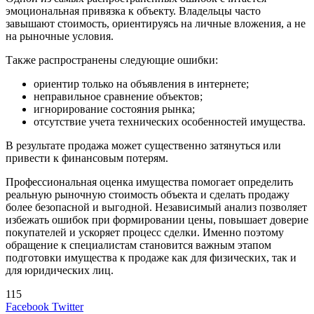
эмоциональная привязка к объекту. Владельцы часто
завышают стоимость, ориентируясь на личные вложения, а не
на рыночные условия.
Также распространены следующие ошибки:
ориентир только на объявления в интернете;
неправильное сравнение объектов;
игнорирование состояния рынка;
отсутствие учета технических особенностей имущества.
В результате продажа может существенно затянуться или
привести к финансовым потерям.
Профессиональная оценка имущества помогает определить
реальную рыночную стоимость объекта и сделать продажу
более безопасной и выгодной. Независимый анализ позволяет
избежать ошибок при формировании цены, повышает доверие
покупателей и ускоряет процесс сделки. Именно поэтому
обращение к специалистам становится важным этапом
подготовки имущества к продаже как для физических, так и
для юридических лиц.
115
LinkedIn
Tumblr
Reddit
Вконтакте
Одноклассники
Skype
Messenger
Messenger
WhatsApp
Telegram
Viber
Line
Поделиться
Печатать
Facebook
Twitter