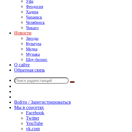
Уфа
Феодосия
Хадера
Чапаевск
Челябинск
Чикаго
Новости
Звезды
Культура
Медиа
Музыка
Шоу-бизнес
О сайте
Обратная связь
Поиск
Switch
радиостанций
skin
Sidebar
Случайное
радио
Войти / Зарегистрироваться
Мы в соцсетях
Facebook
Twitter
YouTube
vk.com