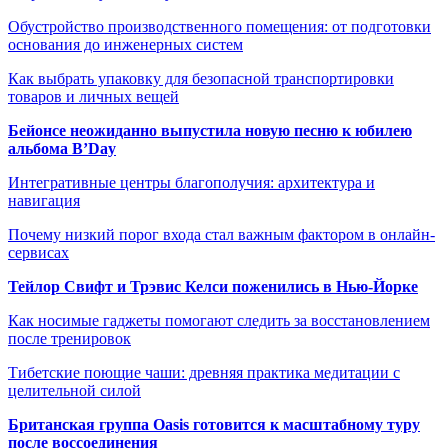
Обустройство производственного помещения: от подготовки
основания до инженерных систем
Как выбрать упаковку для безопасной транспортировки
товаров и личных вещей
Бейонсе неожиданно выпустила новую песню к юбилею
альбома B’Day
Интегративные центры благополучия: архитектура и
навигация
Почему низкий порог входа стал важным фактором в онлайн-
сервисах
Тейлор Свифт и Трэвис Келси поженились в Нью-Йорке
Как носимые гаджеты помогают следить за восстановлением
после тренировок
Тибетские поющие чаши: древняя практика медитации с
целительной силой
Британская группа Oasis готовится к масштабному туру
после воссоединения