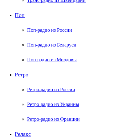
Транс-радио из Швейцарии
Поп
Поп-радио из России
Поп-радио из Беларуси
Поп радио из Молдовы
Ретро
Ретро-радио из России
Ретро-радио из Украины
Ретро-радио из Франции
Релакс