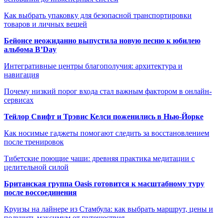
Как выбрать упаковку для безопасной транспортировки
товаров и личных вещей
Бейонсе неожиданно выпустила новую песню к юбилею
альбома B’Day
Интегративные центры благополучия: архитектура и
навигация
Почему низкий порог входа стал важным фактором в онлайн-
сервисах
Тейлор Свифт и Трэвис Келси поженились в Нью-Йорке
Как носимые гаджеты помогают следить за восстановлением
после тренировок
Тибетские поющие чаши: древняя практика медитации с
целительной силой
Британская группа Oasis готовится к масштабному туру
после воссоединения
Круизы на лайнере из Стамбула: как выбрать маршрут, цены и
получить максимум от путешествия