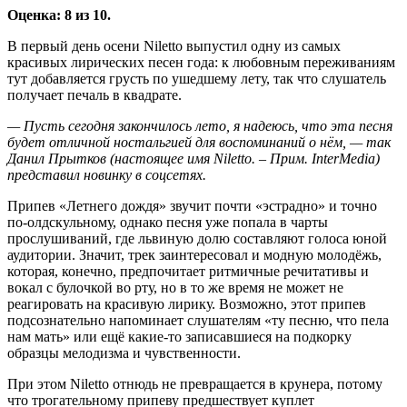
Оценка: 8 из 10.
В первый день осени Niletto выпустил одну из самых
красивых лирических песен года: к любовным переживаниям
тут добавляется грусть по ушедшему лету, так что слушатель
получает печаль в квадрате.
— Пусть сегодня закончилось лето, я надеюсь, что эта песня
будет отличной ностальгией для воспоминаний о нём, — так
Данил Прытков (настоящее имя Niletto. – Прим. InterMedia)
представил новинку в соцсетях.
Припев «Летнего дождя» звучит почти «эстрадно» и точно
по-олдскульному, однако песня уже попала в чарты
прослушиваний, где львиную долю составляют голоса юной
аудитории. Значит, трек заинтересовал и модную молодёжь,
которая, конечно, предпочитает ритмичные речитативы и
вокал с булочкой во рту, но в то же время не может не
реагировать на красивую лирику. Возможно, этот припев
подсознательно напоминает слушателям «ту песню, что пела
нам мать» или ещё какие-то записавшиеся на подкорку
образцы мелодизма и чувственности.
При этом Niletto отнюдь не превращается в крунера, потому
что трогательному припеву предшествует куплет