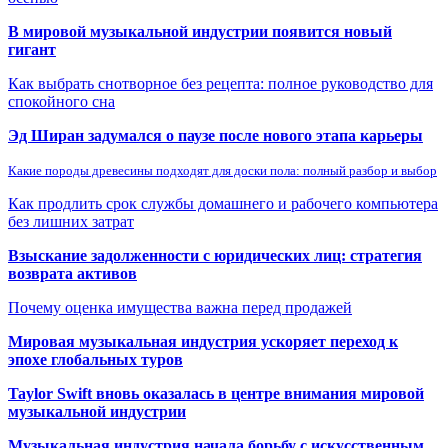
В мировой музыкальной индустрии появится новый
гигант
Как выбрать снотворное без рецепта: полное руководство для
спокойного сна
Эд Ширан задумался о паузе после нового этапа карьеры
Какие породы древесины подходят для доски пола: полный разбор и выбор
Как продлить срок службы домашнего и рабочего компьютера
без лишних затрат
Взыскание задолженности с юридических лиц: стратегия
возврата активов
Почему оценка имущества важна перед продажей
Мировая музыкальная индустрия ускоряет переход к
эпохе глобальных туров
Taylor Swift вновь оказалась в центре внимания мировой
музыкальной индустрии
Музыкальная индустрия начала борьбу с искусственным