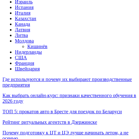
Израиль
Испания
Италия
Казахстан
Канада
Латвия
Литва
Молдова
Кишинёв
Нидерланды
США
Франция
Швейцария
Где используются и почему их выбирают производственные
предприятия
Как выбрать онлайн-курс: признаки качественного обучения в
2026 году
ТОП 5: прокатов авто в Бресте для поездок по Беларуси
Рейтинг ритуальных агентств в Дзержинске
Почему подготовку к ЦТ и ЦЭ лучше начинать летом, а не
осенью