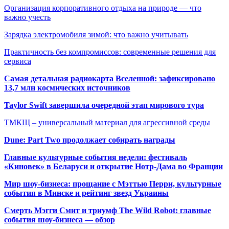
Организация корпоративного отдыха на природе — что
важно учесть
Зарядка электромобиля зимой: что важно учитывать
Практичность без компромиссов: современные решения для
сервиса
Самая детальная радиокарта Вселенной: зафиксировано
13,7 млн космических источников
Taylor Swift завершила очередной этап мирового тура
ТМКЩ – универсальный материал для агрессивной среды
Dune: Part Two продолжает собирать награды
Главные культурные события недели: фестиваль
«Киновек» в Беларуси и открытие Нотр-Дама во Франции
Мир шоу-бизнеса: прощание с Мэттью Перри, культурные
события в Минске и рейтинг звезд Украины
Смерть Мэгги Смит и триумф The Wild Robot: главные
события шоу-бизнеса — обзор