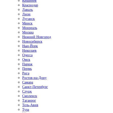
Кишинёв
Краснодар
Лаваль
Лион
Луганск
Минск
Монреаль
Москва
Нижний Новгород
Новосибирск
Нью-Йорк
Николаев
Одесса
Омск
Париж
Пермь
Рига
Ростов-на-Дону
Самара
Санкт-Петербург
Слуцк
Смоленск
Таганрог
Тель-Авив
Тула