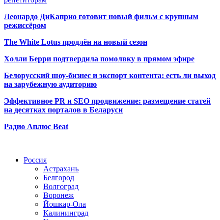
Леонардо ДиКаприо готовит новый фильм с крупным
режиссёром
The White Lotus продлён на новый сезон
Холли Берри подтвердила помолвк
у в прямом эфире
Белорусский шоу-бизнес и экспорт контента: есть ли выход
на зарубежную аудиторию
Эффективное PR и SEO продвижение:
размещение статей
на десятках порталов в Беларуси
Радио Аплюс Beat
Радио по странам
Россия
Астрахань
Белгород
Волгоград
Воронеж
Йошкар-Ола
Калининград