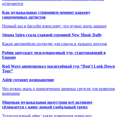
отличаются
Как музыкальные стриминги меняют карьеру
современных артистов
Первый раз в бассейн взрослому: что нужно знать заранее
Sienna Spiro стала главной героиней New Music Daily
Какие автомобили подходят для города и дальних поездок
Робин запускает международный тур, стартовавший в
Европе
Rod Wave анонсировал масштабный тур “Don’t Look Down
Tour”
Adele готовит возвращение
Что нужно знать о привлечении заемных средств для развития
компании
Мировая музыкальная индустрия всё активнее
сближается с кино: новый глобальный тренд
Технологичный офис: какие изменения помогают