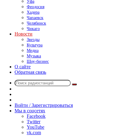
Уфа
Феодосия
Хадера
Чапаевск
Челябинск
Чикаго
Новости
Звезды
Культура
Медиа
Музыка
Шоу-бизнес
О сайте
Обратная связь
Поиск
Switch
радиостанций
skin
Sidebar
Случайное
радио
Войти / Зарегистрироваться
Мы в соцсетях
Facebook
Twitter
YouTube
vk.com