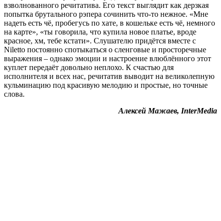
взволнованного речитатива. Его текст выглядит как дерзкая
попытка брутального рэпера сочинить что-то нежное. «Мне
надеть есть чё, пробегусь по хате, в кошельке есть чё, немного
на карте», «ты говорила, что купила новое платье, вроде
красное, хм, тебе кстати». Слушателю придётся вместе с
Niletto постоянно спотыкаться о сленговые и просторечные
выражения – однако эмоции и настроение влюблённого этот
куплет передаёт довольно неплохо. К счастью для
исполнителя и всех нас, речитатив выводит на великолепную
кульминацию под красивую мелодию и простые, но точные
слова.
Алексей Мажаев, InterMedia