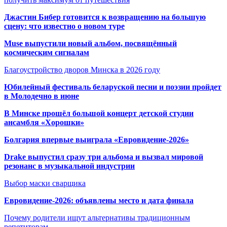
Джастин Бибер готовится к возвращению на большую
сцену: что известно о новом туре
Muse выпустили новый альбом, посвящённый
космическим сигналам
Благоустройство дворов Минска в 2026 году
Юбилейный фестиваль беларуской песни и поэзии пройдет
в Молодечно в июне
В Минске прошёл большой концерт детской студии
ансамбля «Хорошки»
Болгария впервые выиграла «Евровидение-2026»
Drake выпустил сразу три альбома и вызвал мировой
резонанс в музыкальной индустрии
Выбор маски сварщика
Евровидение-2026: объявлены место и дата финала
Почему родители ищут альтернативы традиционным
репетиторам