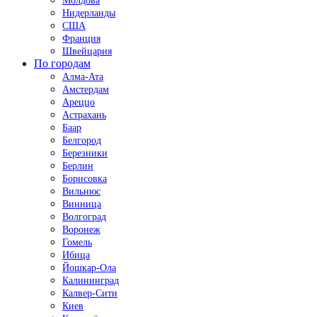
Молдова
Нидерланды
США
Франция
Швейцария
По городам
Алма-Ата
Амстердам
Ареццо
Астрахань
Баар
Белгород
Березники
Берлин
Борисовка
Вильнюс
Винница
Волгоград
Воронеж
Гомель
Ибица
Йошкар-Ола
Калининград
Калвер-Сити
Киев