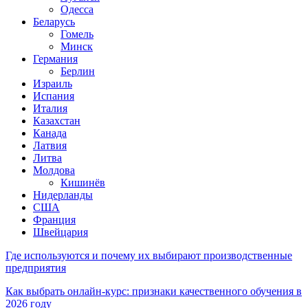
Одесса
Беларусь
Гомель
Минск
Германия
Берлин
Израиль
Испания
Италия
Казахстан
Канада
Латвия
Литва
Молдова
Кишинёв
Нидерланды
США
Франция
Швейцария
Где используются и почему их выбирают производственные
предприятия
Как выбрать онлайн-курс: признаки качественного обучения в
2026 году