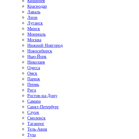
Кишинёв
Краснодар
Лаваль
Лион
Луганск
Минск
Монреаль
Москва
Нижний Новгород
Новосибирск
Нью-Йорк
Николаев
Одесса
Омск
Париж
Пермь
Рига
Ростов-на-Дону
Самара
Санкт-Петербург
Слуцк
Смоленск
Таганрог
Тель-Авив
Тула