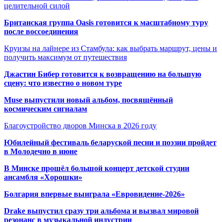
целительной силой
Британская группа Oasis готовится к масштабному туру
после воссоединения
Круизы на лайнере из Стамбула: как выбрать маршрут, цены и
получить максимум от путешествия
Джастин Бибер готовится к возвращению на большую
сцену: что известно о новом туре
Muse выпустили новый альбом, посвящённый
космическим сигналам
Благоустройство дворов Минска в 2026 году
Юбилейный фестиваль беларуской песни и поэзии пройдет
в Молодечно в июне
В Минске прошёл большой концерт детской студии
ансамбля «Хорошки»
Болгария впервые выиграла «Евровидение-2026»
Drake выпустил сразу три альбома и вызвал мировой
резонанс в музыкальной индустрии