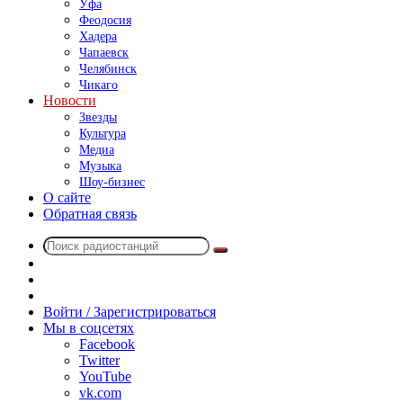
Уфа
Феодосия
Хадера
Чапаевск
Челябинск
Чикаго
Новости
Звезды
Культура
Медиа
Музыка
Шоу-бизнес
О сайте
Обратная связь
Поиск
Switch
радиостанций
skin
Sidebar
Случайное
радио
Войти / Зарегистрироваться
Мы в соцсетях
Facebook
Twitter
YouTube
vk.com