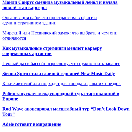
Майли Сайрус сменила музыкальный лейбл и начала
новый этап карьеры
Организация рабочего пространства в офисе и
административном здании
Мирский или Несвижский замок: что выбрать и чем они
отличаются
Как музыкальные стриминги меняют карьеру
современных артистов
Первый раз в бассейн взрослому: что нужно знать заранее
Sienna Spiro стала главной героиней New Music Daily
Какие автомобили подходят для города и дальних поездок
Робин запускает международный тур, стартовавший в
Европе
Rod Wave анонсировал масштабный тур “Don’t Look Down
Tour”
Adele готовит возвращение