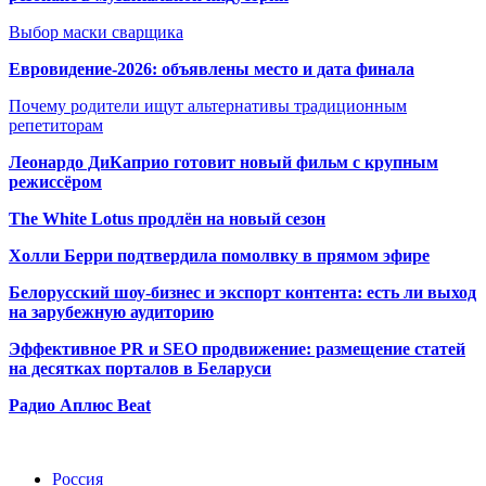
Выбор маски сварщика
Евровидение-2026: объявлены место и дата финала
Почему родители ищут альтернативы традиционным
репетиторам
Леонардо ДиКаприо готовит новый фильм с крупным
режиссёром
The White Lotus продлён на новый сезон
Холли Берри подтвердила помолвк
у в прямом эфире
Белорусский шоу-бизнес и экспорт контента: есть ли выход
на зарубежную аудиторию
Эффективное PR и SEO продвижение:
размещение статей
на десятках порталов в Беларуси
Радио Аплюс Beat
Радио по странам
Россия