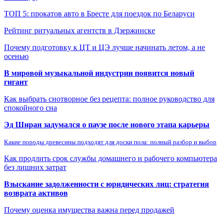
ТОП 5: прокатов авто в Бресте для поездок по Беларуси
Рейтинг ритуальных агентств в Дзержинске
Почему подготовку к ЦТ и ЦЭ лучше начинать летом, а не
осенью
В мировой музыкальной индустрии появится новый
гигант
Как выбрать снотворное без рецепта: полное руководство для
спокойного сна
Эд Ширан задумался о паузе после нового этапа карьеры
Какие породы древесины подходят для доски пола: полный разбор и выбор
Как продлить срок службы домашнего и рабочего компьютера
без лишних затрат
Взыскание задолженности с юридических лиц: стратегия
возврата активов
Почему оценка имущества важна перед продажей