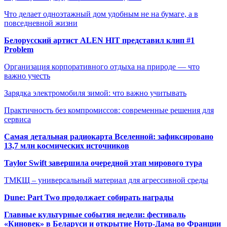
Что делает одноэтажный дом удобным не на бумаге, а в
повседневной жизни
Белорусский артист ALEN HIT представил клип #1
Problem
Организация корпоративного отдыха на природе — что
важно учесть
Зарядка электромобиля зимой: что важно учитывать
Практичность без компромиссов: современные решения для
сервиса
Самая детальная радиокарта Вселенной: зафиксировано
13,7 млн космических источников
Taylor Swift завершила очередной этап мирового тура
ТМКЩ – универсальный материал для агрессивной среды
Dune: Part Two продолжает собирать награды
Главные культурные события недели: фестиваль
«Киновек» в Беларуси и открытие Нотр-Дама во Франции