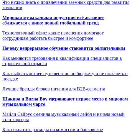
Что нужно знать о привлечении заемных средств для развития
компании
Мировая музыкальная индустрия всё активнее
сближается с кино: новый глобальный тренд
Технологичный офис: какие изменения помогают
сотрудникам работать быстрее и комфортнее
Почему непрерывное обучение становится обязательным
Как меняются требования к квалификации специалистов в
строительной отрасли
Как выбрать летнее путешествие по бюджету и не пожалеть о
поездке
Лучшие бренды блоков питания для B2B-сегмента
Шакира и Burna Boy удерживают первое место в мировом
музыкальном чарте
Майли Сайрус сменила музыкальный лейбл и начала новый
этап карьеры
Как сократить расходы на комиссии и банковское