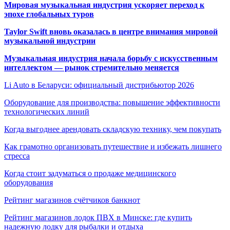
Мировая музыкальная индустрия ускоряет переход к
эпохе глобальных туров
Taylor Swift вновь оказалась в центре внимания мировой
музыкальной индустрии
Музыкальная индустрия начала борьбу с искусственным
интеллектом — рынок стремительно меняется
Li Auto в Беларуси: официальный дистрибьютор 2026
Оборудование для производства: повышение эффективности
технологических линий
Когда выгоднее арендовать складскую технику, чем покупать
Как грамотно организовать путешествие и избежать лишнего
стресса
Когда стоит задуматься о продаже медицинского
оборудования
Рейтинг магазинов счётчиков банкнот
Рейтинг магазинов лодок ПВХ в Минске: где купить
надежную лодку для рыбалки и отдыха