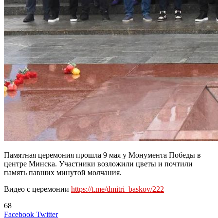
Памятная церемония прошла 9 мая у Монумента Победы в
центре Минска. Участники возложили цветы и почтили
память павших минутой молчания.
Видео с церемонии
https://t.me/dmitri_baskov/222
68
LinkedIn
Tumblr
Reddit
Вконтакте
Одноклассники
Skype
Messenger
Messenger
WhatsApp
Telegram
Viber
Line
Поделиться
Печатать
Facebook
Twitter