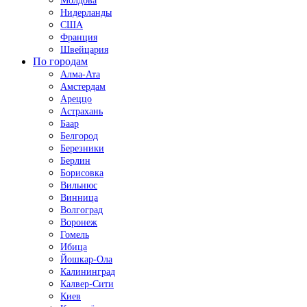
Молдова
Нидерланды
США
Франция
Швейцария
По городам
Алма-Ата
Амстердам
Ареццо
Астрахань
Баар
Белгород
Березники
Берлин
Борисовка
Вильнюс
Винница
Волгоград
Воронеж
Гомель
Ибица
Йошкар-Ола
Калининград
Калвер-Сити
Киев