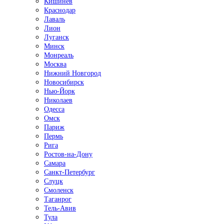
Кишинёв
Краснодар
Лаваль
Лион
Луганск
Минск
Монреаль
Москва
Нижний Новгород
Новосибирск
Нью-Йорк
Николаев
Одесса
Омск
Париж
Пермь
Рига
Ростов-на-Дону
Самара
Санкт-Петербург
Слуцк
Смоленск
Таганрог
Тель-Авив
Тула