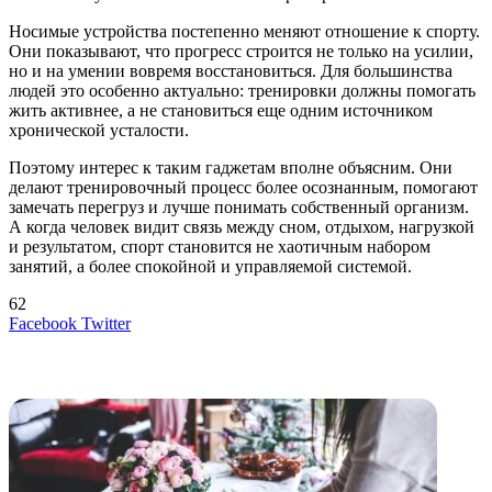
Носимые устройства постепенно меняют отношение к спорту.
Они показывают, что прогресс строится не только на усилии,
но и на умении вовремя восстановиться. Для большинства
людей это особенно актуально: тренировки должны помогать
жить активнее, а не становиться еще одним источником
хронической усталости.
Поэтому интерес к таким гаджетам вполне объясним. Они
делают тренировочный процесс более осознанным, помогают
замечать перегруз и лучше понимать собственный организм.
А когда человек видит связь между сном, отдыхом, нагрузкой
и результатом, спорт становится не хаотичным набором
занятий, а более спокойной и управляемой системой.
62
LinkedIn
Tumblr
Reddit
Вконтакте
Одноклассники
Skype
Messenger
Messenger
WhatsApp
Telegram
Viber
Line
Поделиться
Печатать
Facebook
Twitter
через
электронную
Похожие радио
почту