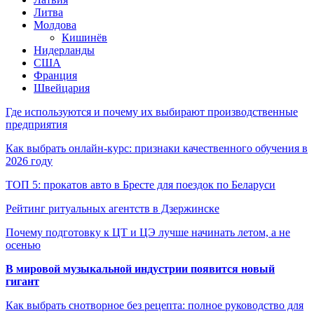
Литва
Молдова
Кишинёв
Нидерланды
США
Франция
Швейцария
Где используются и почему их выбирают производственные
предприятия
Как выбрать онлайн-курс: признаки качественного обучения в
2026 году
ТОП 5: прокатов авто в Бресте для поездок по Беларуси
Рейтинг ритуальных агентств в Дзержинске
Почему подготовку к ЦТ и ЦЭ лучше начинать летом, а не
осенью
В мировой музыкальной индустрии появится новый
гигант
Как выбрать снотворное без рецепта: полное руководство для