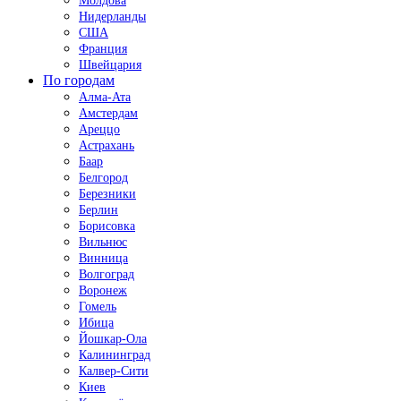
Молдова
Нидерланды
США
Франция
Швейцария
По городам
Алма-Ата
Амстердам
Ареццо
Астрахань
Баар
Белгород
Березники
Берлин
Борисовка
Вильнюс
Винница
Волгоград
Воронеж
Гомель
Ибица
Йошкар-Ола
Калининград
Калвер-Сити
Киев