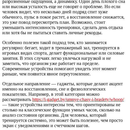
разрозненные ощущения, а динамику. Один день плохого сна
или высокая усталость еще не говорят о проблеме. Но если
человек видит, что несколько дней подряд спит хуже
обычного, пульс в покое растет, а восстановление снижается,
это уже повод пересмотреть план. Возможно, стоит
уменьшить интенсивность тренировки, сделать день отдыха
или хотя бы не пытаться ставить личные рекорды.
Особенно полезен такой подход тем, кто занимается
регулярно: бегает, ходит в тренажерный зал, тренируется в
игровых видах спорта, делает функциональные или силовые
занятия. В этих случаях легко увлечься нагрузкой и не
заметить, что организм уже работает на пределе.
Современные устройства помогают увидеть этот момент
раньше, чем появится явное переутомление.
Отдельное направление — гаджеты, которые делают акцент
именно на восстановлении, сне и физиологических
показателях. Например, в этой категории можно
рассматривать
https://i-gadget.by/umnye-chasy-i-braslety/whoop/
— такие устройства интересны тем, что ориентированы не
столько на классические функции умных часов, сколько на
анализ состояния организма. Для человека, который
тренируется системно, это может быть полезнее, чем просто
экран с уведомлениями и счетчиком шагов.