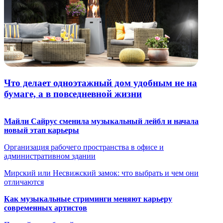
Что делает одноэтажный дом удобным не на
бумаге, а в повседневной жизни
Майли Сайрус сменила музыкальный лейбл и начала
новый этап карьеры
Организация рабочего пространства в офисе и
административном здании
Мирский или Несвижский замок: что выбрать и чем они
отличаются
Как музыкальные стриминги меняют карьеру
современных артистов