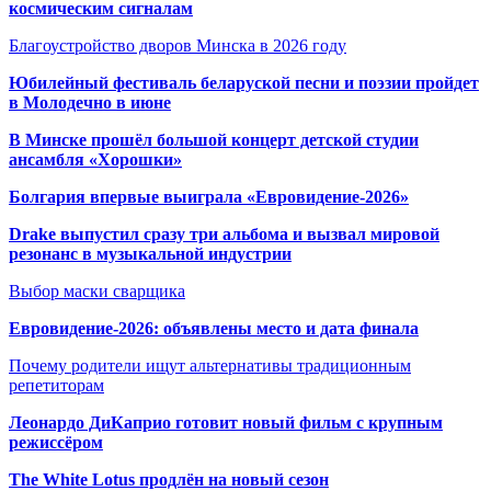
космическим сигналам
Благоустройство дворов Минска в 2026 году
Юбилейный фестиваль беларуской песни и поэзии пройдет
в Молодечно в июне
В Минске прошёл большой концерт детской студии
ансамбля «Хорошки»
Болгария впервые выиграла «Евровидение-2026»
Drake выпустил сразу три альбома и вызвал мировой
резонанс в музыкальной индустрии
Выбор маски сварщика
Евровидение-2026: объявлены место и дата финала
Почему родители ищут альтернативы традиционным
репетиторам
Леонардо ДиКаприо готовит новый фильм с крупным
режиссёром
The White Lotus продлён на новый сезон