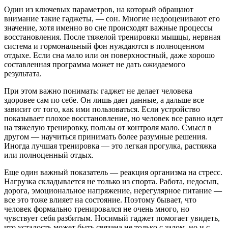
Один из ключевых параметров, на который обращают
внимание такие гаджеты, — сон. Многие недооценивают его
значение, хотя именно во сне происходят важные процессы
восстановления. После тяжелой тренировки мышцы, нервная
система и гормональный фон нуждаются в полноценном
отдыхе. Если сна мало или он поверхностный, даже хорошо
составленная программа может не дать ожидаемого
результата.
При этом важно понимать: гаджет не делает человека
здоровее сам по себе. Он лишь дает данные, а дальше все
зависит от того, как ими пользоваться. Если устройство
показывает плохое восстановление, но человек все равно идет
на тяжелую тренировку, пользы от контроля мало. Смысл в
другом — научиться принимать более разумные решения.
Иногда лучшая тренировка — это легкая прогулка, растяжка
или полноценный отдых.
Еще один важный показатель — реакция организма на стресс.
Нагрузка складывается не только из спорта. Работа, недосып,
дорога, эмоциональное напряжение, нерегулярное питание —
все это тоже влияет на состояние. Поэтому бывает, что
человек формально тренировался не очень много, но
чувствует себя разбитым. Носимый гаджет помогает увидеть,
что усталость может быть связана не только с залом, но и с