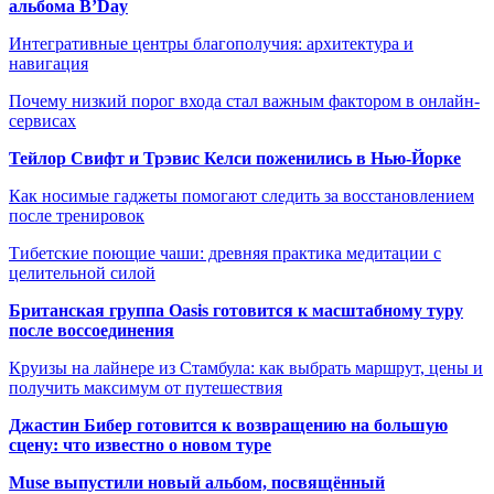
альбома B’Day
Интегративные центры благополучия: архитектура и
навигация
Почему низкий порог входа стал важным фактором в онлайн-
сервисах
Тейлор Свифт и Трэвис Келси поженились в Нью-Йорке
Как носимые гаджеты помогают следить за восстановлением
после тренировок
Тибетские поющие чаши: древняя практика медитации с
целительной силой
Британская группа Oasis готовится к масштабному туру
после воссоединения
Круизы на лайнере из Стамбула: как выбрать маршрут, цены и
получить максимум от путешествия
Джастин Бибер готовится к возвращению на большую
сцену: что известно о новом туре
Muse выпустили новый альбом, посвящённый