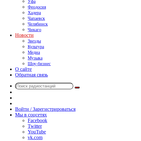
Уфа
Феодосия
Хадера
Чапаевск
Челябинск
Чикаго
Новости
Звезды
Культура
Медиа
Музыка
Шоу-бизнес
О сайте
Обратная связь
Поиск
Switch
радиостанций
skin
Sidebar
Случайное
радио
Войти / Зарегистрироваться
Мы в соцсетях
Facebook
Twitter
YouTube
vk.com