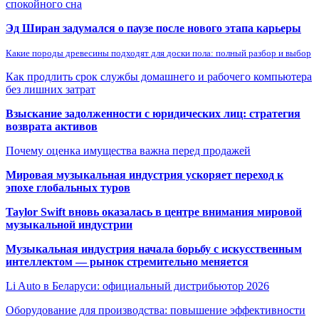
спокойного сна
Эд Ширан задумался о паузе после нового этапа карьеры
Какие породы древесины подходят для доски пола: полный разбор и выбор
Как продлить срок службы домашнего и рабочего компьютера
без лишних затрат
Взыскание задолженности с юридических лиц: стратегия
возврата активов
Почему оценка имущества важна перед продажей
Мировая музыкальная индустрия ускоряет переход к
эпохе глобальных туров
Taylor Swift вновь оказалась в центре внимания мировой
музыкальной индустрии
Музыкальная индустрия начала борьбу с искусственным
интеллектом — рынок стремительно меняется
Li Auto в Беларуси: официальный дистрибьютор 2026
Оборудование для производства: повышение эффективности