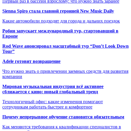
Первый раз в бассейн взрослому: что нужно знать заранее
Sienna Spiro стала главной героиней New Music Daily
Какие автомобили подходят для города и дальних поездок
Робин запускает международный тур, стартовавший в
Европе
Rod Wave анонсировал масштабный тур “Don’t Look Down
Tour”
Adele готовит возвращение
Что нужно знать о привлечении заемных средств для развития
компании
Мировая музыкальная индустрия всё активнее
сближается с кино: новый глобальный тренд
Технологичный офис: какие изменения помогают
сотрудникам работать быстрее и комфортнее
Почему непрерывное обучение становится обязательным
Как меняются требования к квалификации специалистов в