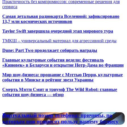
Практичность без компромиссов: современные решения для
сервиса
Самая детальная радиокарта Вселенной: зафиксировано
13,7 млн космических источников
Taylor Swift завершила очередной этап мирового тура
ТМКЩ – универсальный материал для агрессивной среды
Dune: Part Two продолжает собирать награды
Главные культурные события недели: фестиваль
«Киновек» в Беларуси и открытие Нотр-Дама во Франции
Мир шоу-бизнеса: прощание с Мэттью Перри, культурные
события в Минске и рейтинг звезд Украины
Смерть Мэгги Смит и триумф The Wild Robot: главные
события шоу-бизнеса — обзор
Популярные радиостанции
Виртуальный
Виртуальный номер телефона: причины, по
номер
которым они приносят пользу вашему бизнесу
телефона: