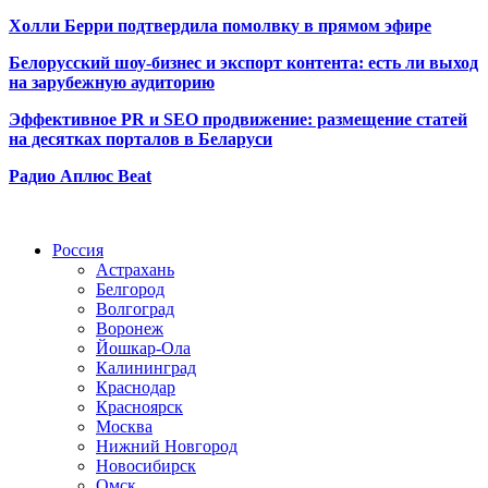
Холли Берри подтвердила помолвк
у в прямом эфире
Белорусский шоу-бизнес и экспорт контента: есть ли выход
на зарубежную аудиторию
Эффективное PR и SEO продвижение:
размещение статей
на десятках порталов в Беларуси
Радио Аплюс Beat
Радио по странам
Россия
Астрахань
Белгород
Волгоград
Воронеж
Йошкар-Ола
Калининград
Краснодар
Красноярск
Москва
Нижний Новгород
Новосибирск
Омск