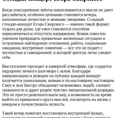
Когда повседневные заботы накапливаются и мысли не дают
расслабиться, особенно ценными становятся вечера,
наполненные легкостью и живыми эмоциями. Сольный
стендап-концерт Егора Свирского — именно такой формат
отдыха для души, где смех становится способом
переключиться и отпустить напряжение. Комик известен
умением превращать привычные жизненные ситуации в
остроумные наблюдения: отношения, работа, социальные
ожидания, внутренние сомнения — все это он подает с
честностью и самоиронией, в которой зрители легко узнают
себя.
Выступление проходит в камерной атмосфере, где создается
ощущение личного разговора с залом. Благодаря
импровизации и реакции на публику каждый концерт
получается уникальным, живым и по-настоящему настоящим.
Смех в зале быстро объединяет незнакомых людей, снимает
скованность и дарит редкое чувство эмоциональной разрядки.
Это не просто развлекательное шоу, а возможность на время
выйти из привычного круга мыслей, посмотреть на жизнь с
юмором и почувствовать легкость.
Такой вечер помогает восстановить внутренний баланс,
наполниться энергией и вернуться к делам с более светлым