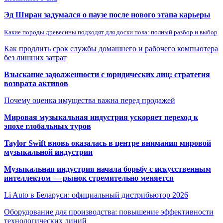
Эд Ширан задумался о паузе после нового этапа карьеры
Какие породы древесины подходят для доски пола: полный разбор и выбор
Как продлить срок службы домашнего и рабочего компьютера
без лишних затрат
Взыскание задолженности с юридических лиц: стратегия
возврата активов
Почему оценка имущества важна перед продажей
Мировая музыкальная индустрия ускоряет переход к
эпохе глобальных туров
Taylor Swift вновь оказалась в центре внимания мировой
музыкальной индустрии
Музыкальная индустрия начала борьбу с искусственным
интеллектом — рынок стремительно меняется
Li Auto в Беларуси: официальный дистрибьютор 2026
Оборудование для производства: повышение эффективности
технологических линий