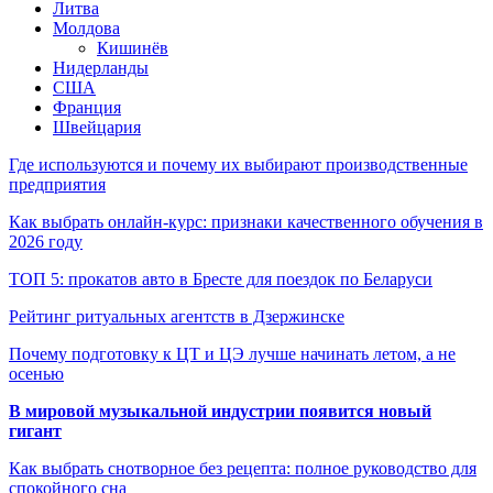
Литва
Молдова
Кишинёв
Нидерланды
США
Франция
Швейцария
Где используются и почему их выбирают производственные
предприятия
Как выбрать онлайн-курс: признаки качественного обучения в
2026 году
ТОП 5: прокатов авто в Бресте для поездок по Беларуси
Рейтинг ритуальных агентств в Дзержинске
Почему подготовку к ЦТ и ЦЭ лучше начинать летом, а не
осенью
В мировой музыкальной индустрии появится новый
гигант
Как выбрать снотворное без рецепта: полное руководство для
спокойного сна