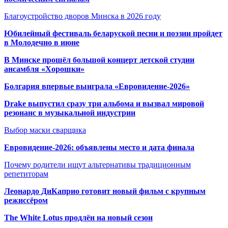
Благоустройство дворов Минска в 2026 году
Юбилейный фестиваль беларуской песни и поэзии пройдет
в Молодечно в июне
В Минске прошёл большой концерт детской студии
ансамбля «Хорошки»
Болгария впервые выиграла «Евровидение-2026»
Drake выпустил сразу три альбома и вызвал мировой
резонанс в музыкальной индустрии
Выбор маски сварщика
Евровидение-2026: объявлены место и дата финала
Почему родители ищут альтернативы традиционным
репетиторам
Леонардо ДиКаприо готовит новый фильм с крупным
режиссёром
The White Lotus продлён на новый сезон