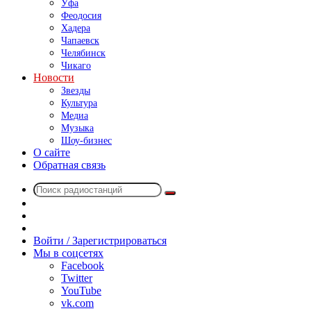
Уфа
Феодосия
Хадера
Чапаевск
Челябинск
Чикаго
Новости
Звезды
Культура
Медиа
Музыка
Шоу-бизнес
О сайте
Обратная связь
Поиск
Switch
радиостанций
skin
Sidebar
Случайное
радио
Войти / Зарегистрироваться
Мы в соцсетях
Facebook
Twitter
YouTube
vk.com