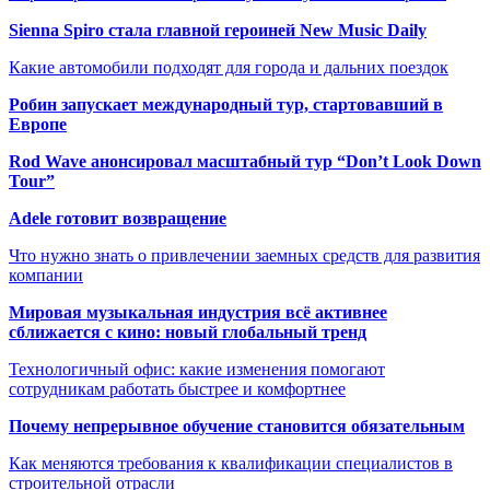
Sienna Spiro стала главной героиней New Music Daily
Какие автомобили подходят для города и дальних поездок
Робин запускает международный тур, стартовавший в
Европе
Rod Wave анонсировал масштабный тур “Don’t Look Down
Tour”
Adele готовит возвращение
Что нужно знать о привлечении заемных средств для развития
компании
Мировая музыкальная индустрия всё активнее
сближается с кино: новый глобальный тренд
Технологичный офис: какие изменения помогают
сотрудникам работать быстрее и комфортнее
Почему непрерывное обучение становится обязательным
Как меняются требования к квалификации специалистов в
строительной отрасли