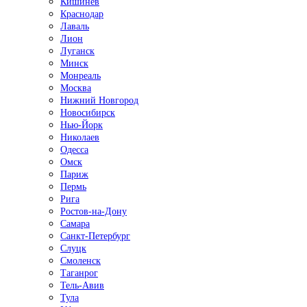
Кишинёв
Краснодар
Лаваль
Лион
Луганск
Минск
Монреаль
Москва
Нижний Новгород
Новосибирск
Нью-Йорк
Николаев
Одесса
Омск
Париж
Пермь
Рига
Ростов-на-Дону
Самара
Санкт-Петербург
Слуцк
Смоленск
Таганрог
Тель-Авив
Тула