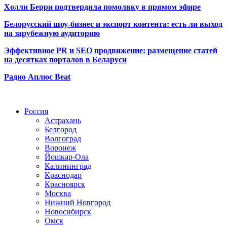
Холли Берри подтвердила помолвк
у в прямом эфире
Белорусский шоу-бизнес и экспорт контента: есть ли выход
на зарубежную аудиторию
Эффективное PR и SEO продвижение:
размещение статей
на десятках порталов в Беларуси
Радио Аплюс Beat
Радио по странам
Россия
Астрахань
Белгород
Волгоград
Воронеж
Йошкар-Ола
Калининград
Краснодар
Красноярск
Москва
Нижний Новгород
Новосибирск
Омск