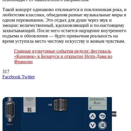
Такой концерт одинаково откликается и поклонникам рока, и
любителям классики, объединяя разные музыкальные миры в
одном переживании. Это отдых для души через звук и
эмоции: величественный, вдохновляющий и по-настоящему
захватывающий. После него остается ощущение внутреннего
подъема и обновления — будто привычная реальность на
время уступила место чистому искусству и живым чувствам.
Главные культурные события недели: фестиваль
«Киновек» в Беларуси и открытие Нотр-Дама во
Франции
317
LinkedIn
Tumblr
Reddit
Вконтакте
Одноклассники
Skype
Messenger
Messenger
WhatsApp
Telegram
Viber
Line
Поделиться
Печатать
Facebook
Twitter
через
электронную
Похожие радио
почту