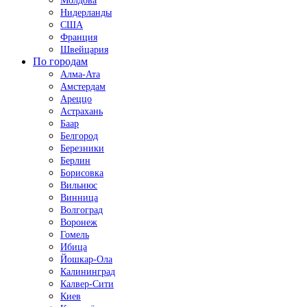
Молдова
Нидерланды
США
Франция
Швейцария
По городам
Алма-Ата
Амстердам
Ареццо
Астрахань
Баар
Белгород
Березники
Берлин
Борисовка
Вильнюс
Винница
Волгоград
Воронеж
Гомель
Ибица
Йошкар-Ола
Калининград
Калвер-Сити
Киев