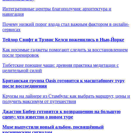
Интегративные центры благополучия: архитектура и
навигация
Почему низкий порог входа стал важным фактором в онлайн-
сервисах
Тейлор Свифт и Трэвис Келси поженились в Нью-Йорке
Как носимые гаджеты помогают следить за восстановлением
после тренировок
Тибетские поющие чаши: древняя практика медитации с
целительной силой
Британская группа Oasis готовится к масштабному туру
после воссоединения
Круизы на лайнере из Стамбула: как выбрать маршрут, цены и
получить максимум от путешествия
Джастин Бибер готовится к возвращению на большую
сцену: что известно о новом туре
Muse выпустили новый альбом, посвящённый
космическим сигналам