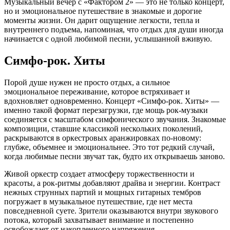
Музыкальный вечер с «Фактором 2» — это не только концерт,
но и эмоциональное путешествие в знакомые и дорогие
моменты жизни. Он дарит ощущение легкости, тепла и
внутреннего подъема, напоминая, что отдых для души иногда
начинается с одной любимой песни, услышанной вживую.
Симфо-рок. Хиты
Порой душе нужен не просто отдых, а сильное
эмоциональное переживание, которое встряхивает и
вдохновляет одновременно. Концерт «Симфо-рок. Хиты» —
именно такой формат перезагрузки, где мощь рок-музыки
соединяется с масштабом симфонического звучания. Знакомые
композиции, ставшие классикой нескольких поколений,
раскрываются в оркестровых аранжировках по-новому:
глубже, объемнее и эмоциональнее. Это тот редкий случай,
когда любимые песни звучат так, будто их открываешь заново.
Живой оркестр создает атмосферу торжественности и
красоты, а рок-ритмы добавляют драйва и энергии. Контраст
нежных струнных партий и мощных гитарных тембров
погружает в музыкальное путешествие, где нет места
повседневной суете. Зрители оказываются внутри звукового
потока, который захватывает внимание и постепенно
освобождает от накопленного напряжения.