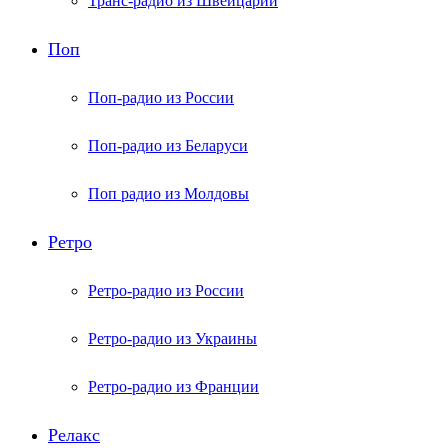
Транс-радио из Швейцарии
Поп
Поп-радио из России
Поп-радио из Беларуси
Поп радио из Молдовы
Ретро
Ретро-радио из России
Ретро-радио из Украины
Ретро-радио из Франции
Релакс