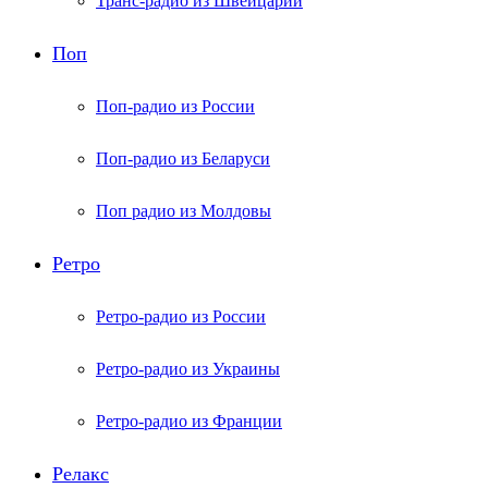
Транс-радио из Швейцарии
Поп
Поп-радио из России
Поп-радио из Беларуси
Поп радио из Молдовы
Ретро
Ретро-радио из России
Ретро-радио из Украины
Ретро-радио из Франции
Релакс