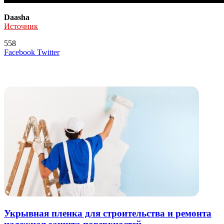
Daasha
Источник
558
LinkedIn
Tumblr
Reddit
Вконтакте
Одноклассники
Skype
Messenger
Messenger
WhatsApp
Telegram
Viber
Line
Поделиться
Печатать
Facebook
Twitter
через
электронную
Похожие радио
почту
Укрывная пленка для строительства и ремонта