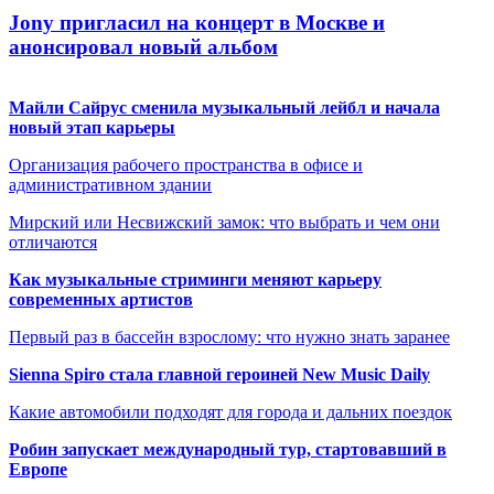
Jony пригласил на концерт в Москве и
анонсировал новый альбом
Майли Сайрус сменила музыкальный лейбл и начала
новый этап карьеры
Организация рабочего пространства в офисе и
административном здании
Мирский или Несвижский замок: что выбрать и чем они
отличаются
Как музыкальные стриминги меняют карьеру
современных артистов
Первый раз в бассейн взрослому: что нужно знать заранее
Sienna Spiro стала главной героиней New Music Daily
Какие автомобили подходят для города и дальних поездок
Робин запускает международный тур, стартовавший в
Европе