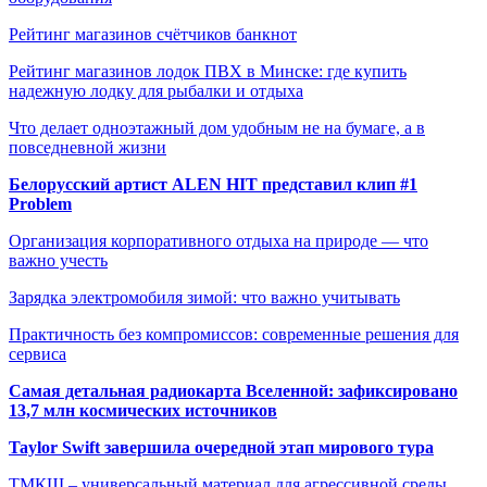
Рейтинг магазинов счётчиков банкнот
Рейтинг магазинов лодок ПВХ в Минске: где купить
надежную лодку для рыбалки и отдыха
Что делает одноэтажный дом удобным не на бумаге, а в
повседневной жизни
Белорусский артист ALEN HIT представил клип #1
Problem
Организация корпоративного отдыха на природе — что
важно учесть
Зарядка электромобиля зимой: что важно учитывать
Практичность без компромиссов: современные решения для
сервиса
Самая детальная радиокарта Вселенной: зафиксировано
13,7 млн космических источников
Taylor Swift завершила очередной этап мирового тура
ТМКЩ – универсальный материал для агрессивной среды