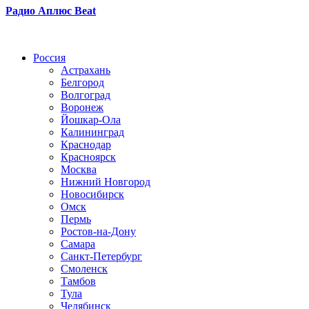
Радио Аплюс Beat
Радио по странам
Россия
Астрахань
Белгород
Волгоград
Воронеж
Йошкар-Ола
Калининград
Краснодар
Красноярск
Москва
Нижний Новгород
Новосибирск
Омск
Пермь
Ростов-на-Дону
Самара
Санкт-Петербург
Смоленск
Тамбов
Тула
Челябинск