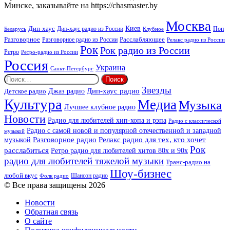
Минске, заказывайте на https://chasmaster.by
Москва
Киев
Дип-хаус
Дип-хаус радио из России
Клубное
Поп
Беларусь
Разговорное
Расслабляющее
Разговорное радио из России
Релакс радио из России
Рок
Рок радио из России
Ретро
Ретро-радио из России
Россия
Украина
Санкт-Петербург
Найти:
Звезды
Дип-хаус радио
Джаз радио
Детское радио
Культура
Медиа
Музыка
Лучшее клубное радио
Новости
Радио для любителей хип-хопа и рэпа
Радио с классической
Радио с самой новой и популярной отечественной и западной
музыкой
музыкой
Разговорное радио
Релакс радио для тех, кто хочет
Рок
расслабиться
Ретро радио для любителей хитов 80х и 90х
радио для любителей тяжелой музыки
Транс-радио на
Шоу-бизнес
любой вкус
Шансон радио
Фолк радио
© Все права защищены 2026
Новости
Обратная связь
О сайте