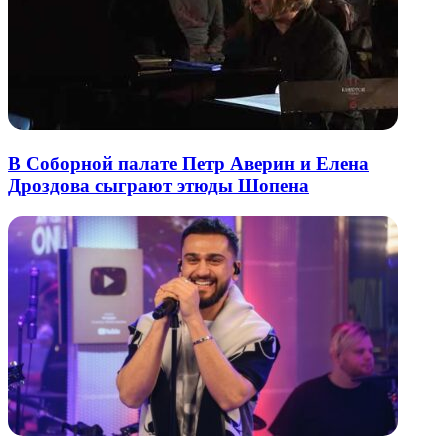
В Соборной палате Петр Аверин и Елена
Дроздова сыграют этюды Шопена