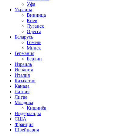
Уфа
Украина
Винница
Киев
Луганск
Одесса
Беларусь
Гомель
Минск
Германия
Берлин
Израиль
Испания
Италия
Казахстан
Канада
Латвия
Литва
Молдова
Кишинёв
Нидерланды
США
Франция
Швейцария