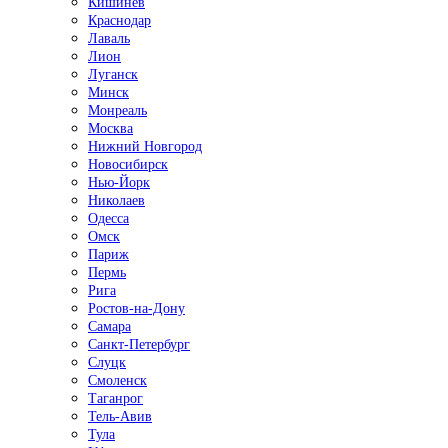
Кишинёв
Краснодар
Лаваль
Лион
Луганск
Минск
Монреаль
Москва
Нижний Новгород
Новосибирск
Нью-Йорк
Николаев
Одесса
Омск
Париж
Пермь
Рига
Ростов-на-Дону
Самара
Санкт-Петербург
Слуцк
Смоленск
Таганрог
Тель-Авив
Тула