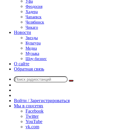
Уфа
Феодосия
Хадера
Чапаевск
Челябинск
Чикаго
Новости
Звезды
Культура
Медиа
Музыка
Шоу-бизнес
О сайте
Обратная связь
Поиск
Switch
радиостанций
skin
Sidebar
Случайное
радио
Войти / Зарегистрироваться
Мы в соцсетях
Facebook
Twitter
YouTube
vk.com