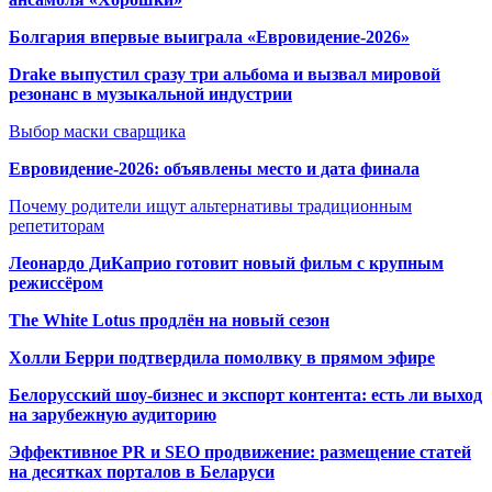
Болгария впервые выиграла «Евровидение-2026»
Drake выпустил сразу три альбома и вызвал мировой
резонанс в музыкальной индустрии
Выбор маски сварщика
Евровидение-2026: объявлены место и дата финала
Почему родители ищут альтернативы традиционным
репетиторам
Леонардо ДиКаприо готовит новый фильм с крупным
режиссёром
The White Lotus продлён на новый сезон
Холли Берри подтвердила помолвк
у в прямом эфире
Белорусский шоу-бизнес и экспорт контента: есть ли выход
на зарубежную аудиторию
Эффективное PR и SEO продвижение:
размещение статей
на десятках порталов в Беларуси