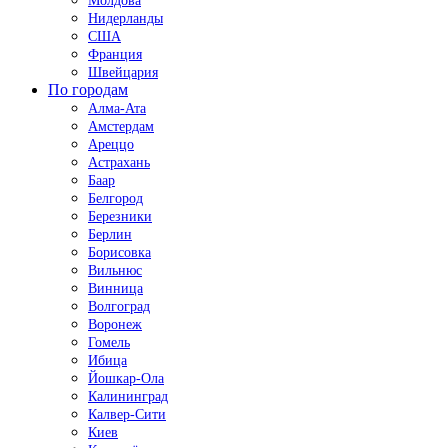
Молдова
Нидерланды
США
Франция
Швейцария
По городам
Алма-Ата
Амстердам
Ареццо
Астрахань
Баар
Белгород
Березники
Берлин
Борисовка
Вильнюс
Винница
Волгоград
Воронеж
Гомель
Ибица
Йошкар-Ола
Калининград
Калвер-Сити
Киев