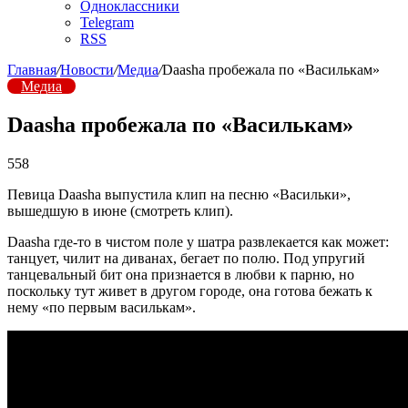
Одноклассники
Telegram
RSS
Главная
/
Новости
/
Медиа
/
Daasha пробежала по «Василькам»
Медиа
Daasha пробежала по «Василькам»
558
Певица Daasha выпустила клип на песню «Васильки»,
вышедшую в июне (смотреть клип).
Daasha где-то в чистом поле у шатра развлекается как может:
танцует, чилит на диванах, бегает по полю. Под упругий
танцевальный бит она признается в любви к парню, но
поскольку тут живет в другом городе, она готова бежать к
нему «по первым василькам».