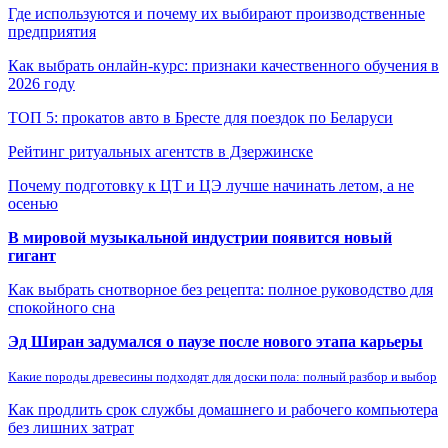
Где используются и почему их выбирают производственные
предприятия
Как выбрать онлайн-курс: признаки качественного обучения в
2026 году
ТОП 5: прокатов авто в Бресте для поездок по Беларуси
Рейтинг ритуальных агентств в Дзержинске
Почему подготовку к ЦТ и ЦЭ лучше начинать летом, а не
осенью
В мировой музыкальной индустрии появится новый
гигант
Как выбрать снотворное без рецепта: полное руководство для
спокойного сна
Эд Ширан задумался о паузе после нового этапа карьеры
Какие породы древесины подходят для доски пола: полный разбор и выбор
Как продлить срок службы домашнего и рабочего компьютера
без лишних затрат