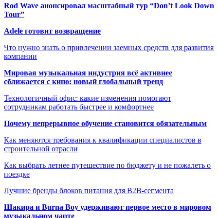
Rod Wave анонсировал масштабный тур “Don’t Look Down
Tour”
Adele готовит возвращение
Что нужно знать о привлечении заемных средств для развития
компании
Мировая музыкальная индустрия всё активнее
сближается с кино: новый глобальный тренд
Технологичный офис: какие изменения помогают
сотрудникам работать быстрее и комфортнее
Почему непрерывное обучение становится обязательным
Как меняются требования к квалификации специалистов в
строительной отрасли
Как выбрать летнее путешествие по бюджету и не пожалеть о
поездке
Лучшие бренды блоков питания для B2B-сегмента
Шакира и Burna Boy удерживают первое место в мировом
музыкальном чарте