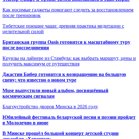
Как носимые гаджеты помогают следить за восстановлением
после тренировок
Тибетские поющие чаши: древняя практика медитации с
целительной силой
Британская группа Oasis готовится к масштабному туру
после воссоединения
Круизы на лайнере из Стамбула: как выбрать маршрут, цены и
получить максимум от путешествия
Джастин Бибер готовится к возвращению на большую
сцену: что известно о новом туре
Muse выпустили новый альбом, посвящённый
космическим сигналам
Благоустройство дворов Минска в 2026 году
Юбилейный фестиваль беларуской песни и поэзии пройдет
в Молодечно в июне
В Минске прошёл большой концерт детской студии
ансамбля «Хорошки»