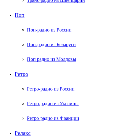
Транс-радио из Швейцарии
Поп
Поп-радио из России
Поп-радио из Беларуси
Поп радио из Молдовы
Ретро
Ретро-радио из России
Ретро-радио из Украины
Ретро-радио из Франции
Релакс