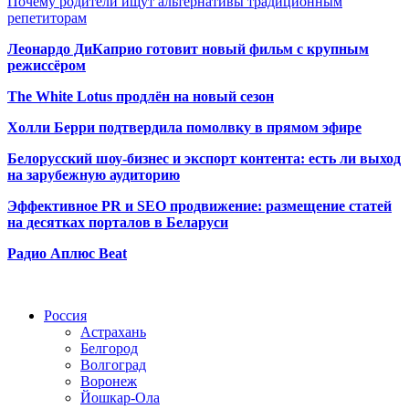
Почему родители ищут альтернативы традиционным
репетиторам
Леонардо ДиКаприо готовит новый фильм с крупным
режиссёром
The White Lotus продлён на новый сезон
Холли Берри подтвердила помолвк
у в прямом эфире
Белорусский шоу-бизнес и экспорт контента: есть ли выход
на зарубежную аудиторию
Эффективное PR и SEO продвижение:
размещение статей
на десятках порталов в Беларуси
Радио Аплюс Beat
Радио по странам
Россия
Астрахань
Белгород
Волгоград
Воронеж
Йошкар-Ола