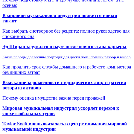
осенью
В мировой музыкальной индустрии появится новый
гигант
Как выбрать снотворное без рецепта: полное руководство для
спокойного сна
Эд Ширан задумался о паузе после нового этапа карьеры
Какие породы древесины подходят для доски пола: полный разбор и выбор
Как продлить срок службы домашнего и рабочего компьютера
без лишних затрат
Взыскание задолженности с юридических лиц: стратегия
возврата активов
Почему оценка имущества важна перед продажей
Мировая музыкальная индустрия ускоряет переход к
эпохе глобальных туров
Taylor Swift вновь оказалась в центре внимания мировой
музыкальной индустрии