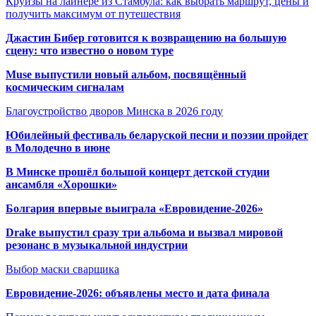
Круизы на лайнере из Стамбула: как выбрать маршрут, цены и
получить максимум от путешествия
Джастин Бибер готовится к возвращению на большую
сцену: что известно о новом туре
Muse выпустили новый альбом, посвящённый
космическим сигналам
Благоустройство дворов Минска в 2026 году
Юбилейный фестиваль беларуской песни и поэзии пройдет
в Молодечно в июне
В Минске прошёл большой концерт детской студии
ансамбля «Хорошки»
Болгария впервые выиграла «Евровидение-2026»
Drake выпустил сразу три альбома и вызвал мировой
резонанс в музыкальной индустрии
Выбор маски сварщика
Евровидение-2026: объявлены место и дата финала