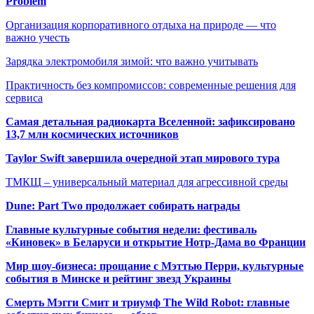
Problem
Организация корпоративного отдыха на природе — что
важно учесть
Зарядка электромобиля зимой: что важно учитывать
Практичность без компромиссов: современные решения для
сервиса
Самая детальная радиокарта Вселенной: зафиксировано
13,7 млн космических источников
Taylor Swift завершила очередной этап мирового тура
ТМКЩ – универсальный материал для агрессивной среды
Dune: Part Two продолжает собирать награды
Главные культурные события недели: фестиваль
«Киновек» в Беларуси и открытие Нотр-Дама во Франции
Мир шоу-бизнеса: прощание с Мэттью Перри, культурные
события в Минске и рейтинг звезд Украины
Смерть Мэгги Смит и триумф The Wild Robot: главные