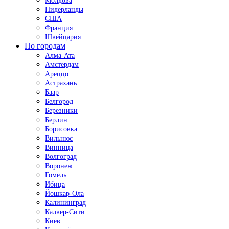
Молдова
Нидерланды
США
Франция
Швейцария
По городам
Алма-Ата
Амстердам
Ареццо
Астрахань
Баар
Белгород
Березники
Берлин
Борисовка
Вильнюс
Винница
Волгоград
Воронеж
Гомель
Ибица
Йошкар-Ола
Калининград
Калвер-Сити
Киев