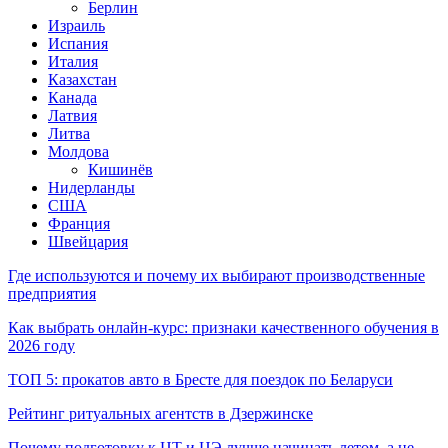
Берлин
Израиль
Испания
Италия
Казахстан
Канада
Латвия
Литва
Молдова
Кишинёв
Нидерланды
США
Франция
Швейцария
Где используются и почему их выбирают производственные
предприятия
Как выбрать онлайн-курс: признаки качественного обучения в
2026 году
ТОП 5: прокатов авто в Бресте для поездок по Беларуси
Рейтинг ритуальных агентств в Дзержинске
Почему подготовку к ЦТ и ЦЭ лучше начинать летом, а не