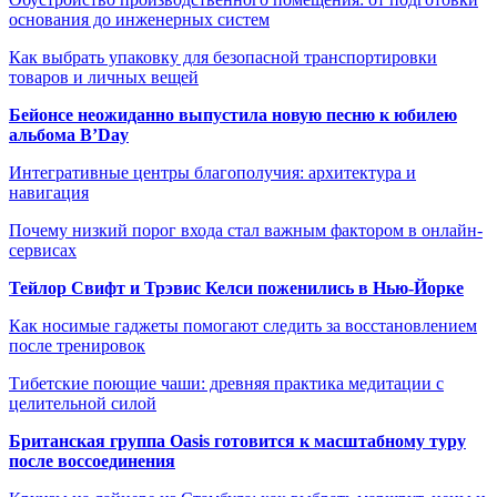
основания до инженерных систем
Как выбрать упаковку для безопасной транспортировки
товаров и личных вещей
Бейонсе неожиданно выпустила новую песню к юбилею
альбома B’Day
Интегративные центры благополучия: архитектура и
навигация
Почему низкий порог входа стал важным фактором в онлайн-
сервисах
Тейлор Свифт и Трэвис Келси поженились в Нью-Йорке
Как носимые гаджеты помогают следить за восстановлением
после тренировок
Тибетские поющие чаши: древняя практика медитации с
целительной силой
Британская группа Oasis готовится к масштабному туру
после воссоединения