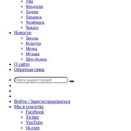
Уфа
Феодосия
Хадера
Чапаевск
Челябинск
Чикаго
Новости
Звезды
Культура
Медиа
Музыка
Шоу-бизнес
О сайте
Обратная связь
Поиск
Switch
радиостанций
skin
Sidebar
Случайное
радио
Войти / Зарегистрироваться
Мы в соцсетях
Facebook
Twitter
YouTube
vk.com