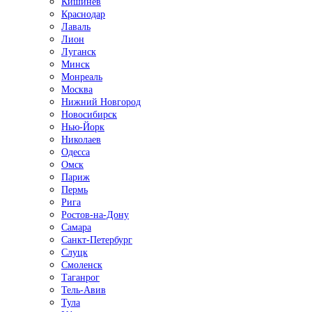
Кишинёв
Краснодар
Лаваль
Лион
Луганск
Минск
Монреаль
Москва
Нижний Новгород
Новосибирск
Нью-Йорк
Николаев
Одесса
Омск
Париж
Пермь
Рига
Ростов-на-Дону
Самара
Санкт-Петербург
Слуцк
Смоленск
Таганрог
Тель-Авив
Тула