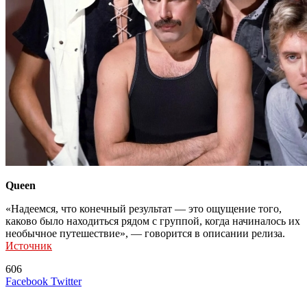
Queen
«Надеемся, что конечный результат — это ощущение того,
каково было находиться рядом с группой, когда начиналось их
необычное путешествие», — говорится в описании релиза.
Источник
606
LinkedIn
Tumblr
Reddit
Вконтакте
Одноклассники
Skype
Messenger
Messenger
WhatsApp
Telegram
Viber
Line
Поделиться
Печатать
Facebook
Twitter
через
электронную