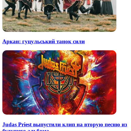
Аркан: гуцульський танок сили
Judas Priest выпустили клип на вторую песню из
будущего альбома