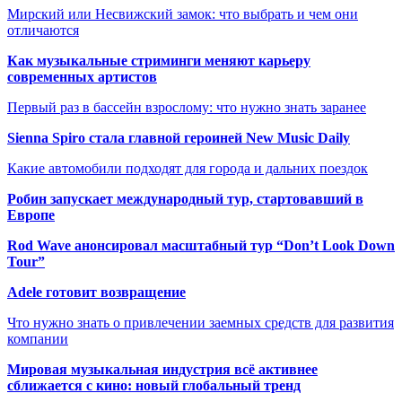
Мирский или Несвижский замок: что выбрать и чем они
отличаются
Как музыкальные стриминги меняют карьеру
современных артистов
Первый раз в бассейн взрослому: что нужно знать заранее
Sienna Spiro стала главной героиней New Music Daily
Какие автомобили подходят для города и дальних поездок
Робин запускает международный тур, стартовавший в
Европе
Rod Wave анонсировал масштабный тур “Don’t Look Down
Tour”
Adele готовит возвращение
Что нужно знать о привлечении заемных средств для развития
компании
Мировая музыкальная индустрия всё активнее
сближается с кино: новый глобальный тренд