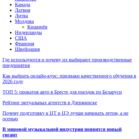
Канада
Латвия
Литва
Молдова
Кишинёв
Нидерланды
США
Франция
Швейцария
Где используются и почему их выбирают производственные
предприятия
Как выбрать онлайн-курс: признаки качественного обучения в
2026 году
ТОП 5: прокатов авто в Бресте для поездок по Беларуси
Рейтинг ритуальных агентств в Дзержинске
Почему подготовку к ЦТ и ЦЭ лучше начинать летом, а не
осенью
В мировой музыкальной индустрии появится новый
гигант