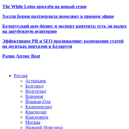
The White Lotus продлён на новый сезон
Холли Берри подтвердила помолвк
у в прямом эфире
Белорусский шоу-бизнес и экспорт контента: есть ли выход
на зарубежную аудиторию
Эффективное PR и SEO продвижение:
размещение статей
на десятках порталов в Беларуси
Радио Аплюс Beat
Радио по странам
Россия
Астрахань
Белгород
Волгоград
Воронеж
Йошкар-Ола
Калининград
Краснодар
Красноярск
Москва
Нижний Новгород