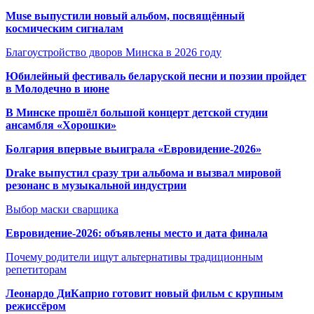
Muse выпустили новый альбом, посвящённый
космическим сигналам
Благоустройство дворов Минска в 2026 году
Юбилейный фестиваль беларуской песни и поэзии пройдет
в Молодечно в июне
В Минске прошёл большой концерт детской студии
ансамбля «Хорошки»
Болгария впервые выиграла «Евровидение-2026»
Drake выпустил сразу три альбома и вызвал мировой
резонанс в музыкальной индустрии
Выбор маски сварщика
Евровидение-2026: объявлены место и дата финала
Почему родители ищут альтернативы традиционным
репетиторам
Леонардо ДиКаприо готовит новый фильм с крупным
режиссёром