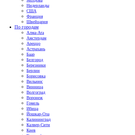
Молдова
Нидерланды
США
Франция
Швейцария
По городам
Алма-Ата
Амстердам
Ареццо
Астрахань
Баар
Белгород
Березники
Берлин
Борисовка
Вильнюс
Винница
Волгоград
Воронеж
Гомель
Ибица
Йошкар-Ола
Калининград
Калвер-Сити
Киев