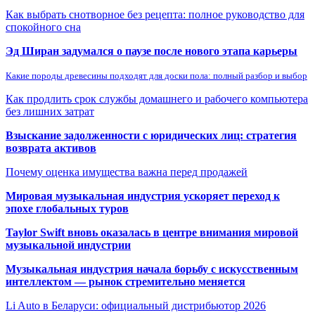
Как выбрать снотворное без рецепта: полное руководство для
спокойного сна
Эд Ширан задумался о паузе после нового этапа карьеры
Какие породы древесины подходят для доски пола: полный разбор и выбор
Как продлить срок службы домашнего и рабочего компьютера
без лишних затрат
Взыскание задолженности с юридических лиц: стратегия
возврата активов
Почему оценка имущества важна перед продажей
Мировая музыкальная индустрия ускоряет переход к
эпохе глобальных туров
Taylor Swift вновь оказалась в центре внимания мировой
музыкальной индустрии
Музыкальная индустрия начала борьбу с искусственным
интеллектом — рынок стремительно меняется
Li Auto в Беларуси: официальный дистрибьютор 2026