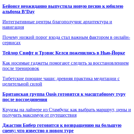
Бейонсе неожиданно выпустила новую песню к юбилею
альбома B’Day
Интегративные центры благополучия: архитектура и
навигация
Почему низкий порог входа стал важным фактором в онлайн-
сервисах
Тейлор Свифт и Трэвис Келси поженились в Нью-Йорке
Как носимые гаджеты помогают следить за восстановлением
после тренировок
Тибетские поющие чаши: древняя практика медитации с
целительной силой
Британская группа Oasis готовится к масштабному туру
после воссоединения
Круизы на лайнере из Стамбула: как выбрать маршрут, цены и
получить максимум от путешествия
Джастин Бибер готовится к возвращению на большую
сцену: что известно о новом туре