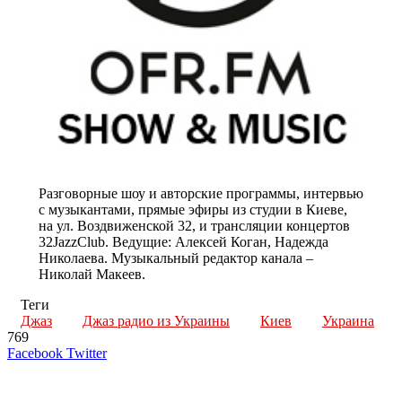
Разговорные шоу и авторские программы, интервью
с музыкантами, прямые эфиры из студии в Киеве,
на ул. Воздвиженской 32, и трансляции концертов
32JazzClub. Ведущие: Алексей Коган, Надежда
Николаева. Музыкальный редактор канала –
Николай Макеев.
Теги
Джаз
Джаз радио из Украины
Киев
Украина
769
LinkedIn
Tumblr
Reddit
Вконтакте
Одноклассники
Skype
Messenger
Messenger
WhatsApp
Telegram
Viber
Line
Поделиться
Печатать
Facebook
Twitter
через
электронную
Похожие радио
почту