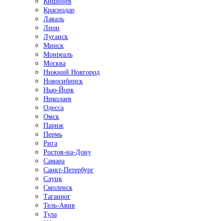
Кишинёв
Краснодар
Лаваль
Лион
Луганск
Минск
Монреаль
Москва
Нижний Новгород
Новосибирск
Нью-Йорк
Николаев
Одесса
Омск
Париж
Пермь
Рига
Ростов-на-Дону
Самара
Санкт-Петербург
Слуцк
Смоленск
Таганрог
Тель-Авив
Тула