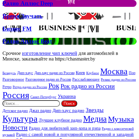
Рок
Джона
Радио
Радио Аплюс Deep
та
Аплюс
Брітні
Deep
Время
Время Звучать
Спірс
Звучать
Бизнес
Бизнес FM
FM
Радио
Радио Аплюс Beat
Аплюс
Beat
Срочное
изготовление чип ключей
для автомобилей в
Минске, заказывайте на https://chasmaster.by
Москва
Киев
Дип-хаус
Дип-хаус радио из России
Клубное
Поп
Беларусь
Разговорное
Расслабляющее
Разговорное радио из России
Релакс радио из России
Рок
Рок радио из России
Ретро
Ретро-радио из России
Россия
Украина
Санкт-Петербург
Найти:
Звезды
Дип-хаус радио
Джаз радио
Детское радио
Культура
Медиа
Музыка
Лучшее клубное радио
Новости
Радио для любителей хип-хопа и рэпа
Радио с классической
Радио с самой новой и популярной отечественной и западной
музыкой