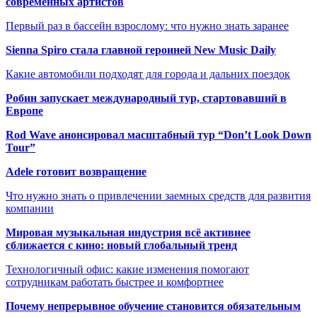
современных артистов
Первый раз в бассейн взрослому: что нужно знать заранее
Sienna Spiro стала главной героиней New Music Daily
Какие автомобили подходят для города и дальних поездок
Робин запускает международный тур, стартовавший в
Европе
Rod Wave анонсировал масштабный тур “Don’t Look Down
Tour”
Adele готовит возвращение
Что нужно знать о привлечении заемных средств для развития
компании
Мировая музыкальная индустрия всё активнее
сближается с кино: новый глобальный тренд
Технологичный офис: какие изменения помогают
сотрудникам работать быстрее и комфортнее
Почему непрерывное обучение становится обязательным