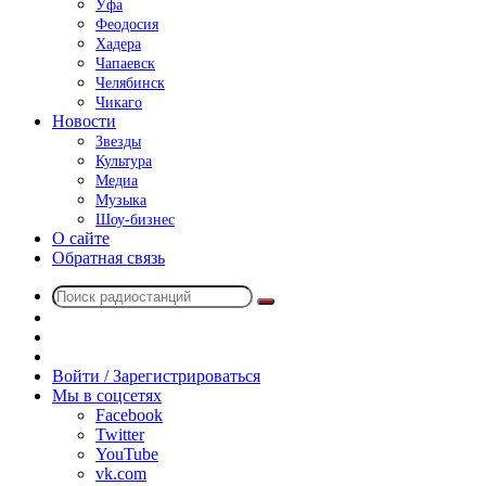
Уфа
Феодосия
Хадера
Чапаевск
Челябинск
Чикаго
Новости
Звезды
Культура
Медиа
Музыка
Шоу-бизнес
О сайте
Обратная связь
Поиск
Switch
радиостанций
skin
Sidebar
Случайное
радио
Войти / Зарегистрироваться
Мы в соцсетях
Facebook
Twitter
YouTube
vk.com