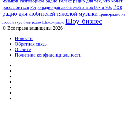
музыкой
Разговорное радио
Релакс радио для тех, кто хочет
Рок
расслабиться
Ретро радио для любителей хитов 80х и 90х
радио для любителей тяжелой музыки
Транс-радио на
Шоу-бизнес
любой вкус
Шансон радио
Фолк радио
© Все права защищены 2026
Новости
Обратная связь
О сайте
Политика конфиденциальности
Facebook
Twitter
YouTube
vk.com
Одноклассники
Telegram
RSS
Кнопка
«Наверх»