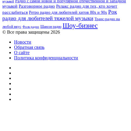
Радио с самой новой и популярной отечественной и западной
музыкой
музыкой
Разговорное радио
Релакс радио для тех, кто хочет
Рок
расслабиться
Ретро радио для любителей хитов 80х и 90х
радио для любителей тяжелой музыки
Транс-радио на
Шоу-бизнес
любой вкус
Шансон радио
Фолк радио
© Все права защищены 2026
Новости
Обратная связь
О сайте
Политика конфиденциальности
Facebook
Twitter
YouTube
vk.com
Одноклассники
Telegram
RSS
Кнопка
«Наверх»