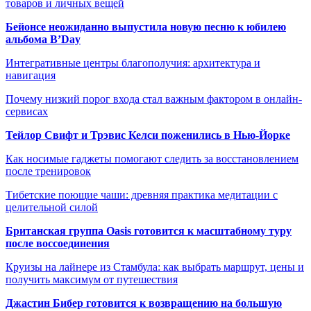
товаров и личных вещей
Бейонсе неожиданно выпустила новую песню к юбилею
альбома B’Day
Интегративные центры благополучия: архитектура и
навигация
Почему низкий порог входа стал важным фактором в онлайн-
сервисах
Тейлор Свифт и Трэвис Келси поженились в Нью-Йорке
Как носимые гаджеты помогают следить за восстановлением
после тренировок
Тибетские поющие чаши: древняя практика медитации с
целительной силой
Британская группа Oasis готовится к масштабному туру
после воссоединения
Круизы на лайнере из Стамбула: как выбрать маршрут, цены и
получить максимум от путешествия
Джастин Бибер готовится к возвращению на большую