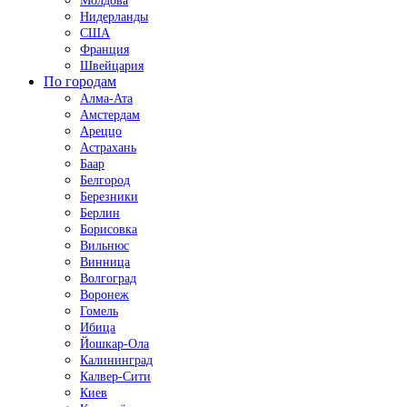
Молдова
Нидерланды
США
Франция
Швейцария
По городам
Алма-Ата
Амстердам
Ареццо
Астрахань
Баар
Белгород
Березники
Берлин
Борисовка
Вильнюс
Винница
Волгоград
Воронеж
Гомель
Ибица
Йошкар-Ола
Калининград
Калвер-Сити
Киев