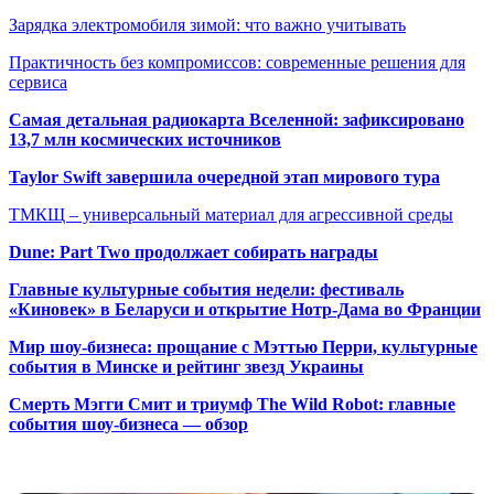
Зарядка электромобиля зимой: что важно учитывать
Практичность без компромиссов: современные решения для
сервиса
Самая детальная радиокарта Вселенной: зафиксировано
13,7 млн космических источников
Taylor Swift завершила очередной этап мирового тура
ТМКЩ – универсальный материал для агрессивной среды
Dune: Part Two продолжает собирать награды
Главные культурные события недели: фестиваль
«Киновек» в Беларуси и открытие Нотр-Дама во Франции
Мир шоу-бизнеса: прощание с Мэттью Перри, культурные
события в Минске и рейтинг звезд Украины
Смерть Мэгги Смит и триумф The Wild Robot: главные
события шоу-бизнеса — обзор
Популярные радиостанции