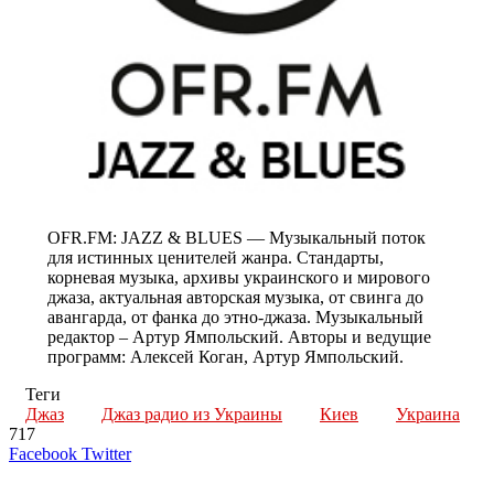
OFR.FM: JAZZ & BLUES — Музыкальный поток
для истинных ценителей жанра. Стандарты,
корневая музыка, архивы украинского и мирового
джаза, актуальная авторская музыка, от свинга до
авангарда, от фанка до этно-джаза. Музыкальный
редактор – Артур Ямпольский. Авторы и ведущие
программ: Алексей Коган, Артур Ямпольский.
Теги
Джаз
Джаз радио из Украины
Киев
Украина
717
LinkedIn
Tumblr
Reddit
Вконтакте
Одноклассники
Skype
Messenger
Messenger
WhatsApp
Telegram
Viber
Line
Поделиться
Печатать
Facebook
Twitter
через
электронную