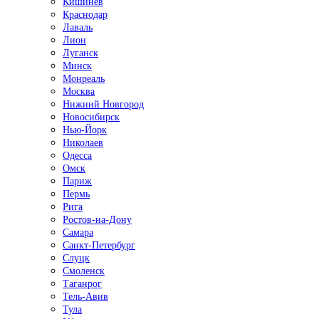
Кишинёв
Краснодар
Лаваль
Лион
Луганск
Минск
Монреаль
Москва
Нижний Новгород
Новосибирск
Нью-Йорк
Николаев
Одесса
Омск
Париж
Пермь
Рига
Ростов-на-Дону
Самара
Санкт-Петербург
Слуцк
Смоленск
Таганрог
Тель-Авив
Тула