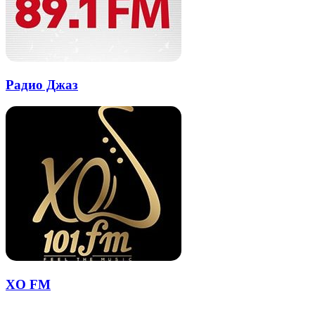
Радио Джаз
XO FM