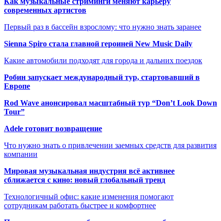
Как музыкальные стриминги меняют карьеру
современных артистов
Первый раз в бассейн взрослому: что нужно знать заранее
Sienna Spiro стала главной героиней New Music Daily
Какие автомобили подходят для города и дальних поездок
Робин запускает международный тур, стартовавший в
Европе
Rod Wave анонсировал масштабный тур “Don’t Look Down
Tour”
Adele готовит возвращение
Что нужно знать о привлечении заемных средств для развития
компании
Мировая музыкальная индустрия всё активнее
сближается с кино: новый глобальный тренд
Технологичный офис: какие изменения помогают
сотрудникам работать быстрее и комфортнее