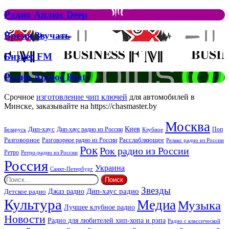
Аплюс
Елтона
Рок
Джона
Радио
Радио Аплюс Deep
та
Аплюс
Брітні
Deep
Время
Время Звучать
Спірс
Звучать
Бизнес
Бизнес FM
FM
Радио
Радио Аплюс Beat
Аплюс
Beat
Срочное
изготовление чип ключей
для автомобилей в
Минске, заказывайте на https://chasmaster.by
Москва
Киев
Дип-хаус
Дип-хаус радио из России
Клубное
Поп
Беларусь
Разговорное
Расслабляющее
Разговорное радио из России
Релакс радио из России
Рок
Рок радио из России
Ретро
Ретро-радио из России
Россия
Украина
Санкт-Петербург
Найти:
Звезды
Дип-хаус радио
Джаз радио
Детское радио
Культура
Медиа
Музыка
Лучшее клубное радио
Новости
Радио для любителей хип-хопа и рэпа
Радио с классической