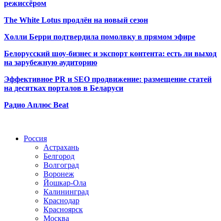
режиссёром
The White Lotus продлён на новый сезон
Холли Берри подтвердила помолвк
у в прямом эфире
Белорусский шоу-бизнес и экспорт контента: есть ли выход
на зарубежную аудиторию
Эффективное PR и SEO продвижение:
размещение статей
на десятках порталов в Беларуси
Радио Аплюс Beat
Радио по странам
Россия
Астрахань
Белгород
Волгоград
Воронеж
Йошкар-Ола
Калининград
Краснодар
Красноярск
Москва