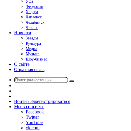
Уфа
Феодосия
Хадера
Чапаевск
Челябинск
Чикаго
Новости
Звезды
Культура
Медиа
Музыка
Шоу-бизнес
О сайте
Обратная связь
Поиск
Switch
радиостанций
skin
Sidebar
Случайное
радио
Войти / Зарегистрироваться
Мы в соцсетях
Facebook
Twitter
YouTube
vk.com