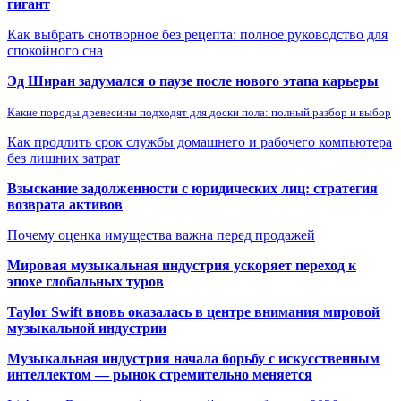
гигант
Как выбрать снотворное без рецепта: полное руководство для
спокойного сна
Эд Ширан задумался о паузе после нового этапа карьеры
Какие породы древесины подходят для доски пола: полный разбор и выбор
Как продлить срок службы домашнего и рабочего компьютера
без лишних затрат
Взыскание задолженности с юридических лиц: стратегия
возврата активов
Почему оценка имущества важна перед продажей
Мировая музыкальная индустрия ускоряет переход к
эпохе глобальных туров
Taylor Swift вновь оказалась в центре внимания мировой
музыкальной индустрии
Музыкальная индустрия начала борьбу с искусственным
интеллектом — рынок стремительно меняется