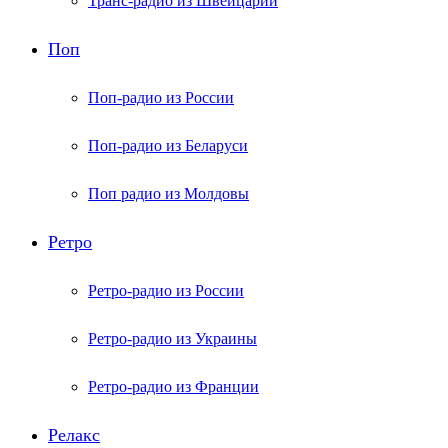
Транс-радио из Швейцарии
Поп
Поп-радио из России
Поп-радио из Беларуси
Поп радио из Молдовы
Ретро
Ретро-радио из России
Ретро-радио из Украины
Ретро-радио из Франции
Релакс