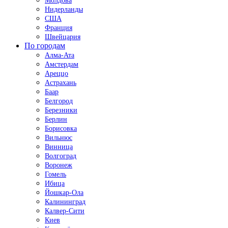
Молдова
Нидерланды
США
Франция
Швейцария
По городам
Алма-Ата
Амстердам
Ареццо
Астрахань
Баар
Белгород
Березники
Берлин
Борисовка
Вильнюс
Винница
Волгоград
Воронеж
Гомель
Ибица
Йошкар-Ола
Калининград
Калвер-Сити
Киев