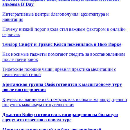
альбома B’Day
Интегративные центры благополучия: архитектура и
навигация
Почему низкий порог входа стал важным фактором в онлайн-
сервисах
Тейлор Свифт и Трэвис Келси поженились в Нью-Йорке
Как носимые гаджеты помогают следить за восстановлением
после тренировок
Тибетские поющие чаши: древняя практика медитации с
целительной силой
Британская группа Oasis готовится к масштабному туру
после воссоединения
Круизы на лайнере из Стамбула: как выбрать маршрут, цены и
получить максимум от путешествия
Джастин Бибер готовится к возвращению на большую
сцену: что известно о новом туре
Muse выпустили новый альбом, посвящённый