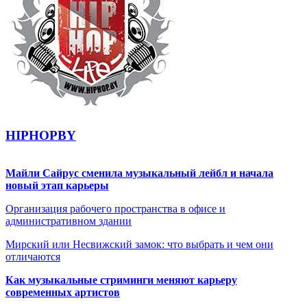
HIPHOPBY
Майли Сайрус сменила музыкальный лейбл и начала
новый этап карьеры
Организация рабочего пространства в офисе и
административном здании
Мирский или Несвижский замок: что выбрать и чем они
отличаются
Как музыкальные стриминги меняют карьеру
современных артистов