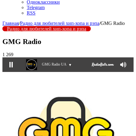
Одноклассники
Telegram
RSS
Главная
/
Радио для любителей хип-хопа и рэпа
/
GMG Radio
Радио для любителей хип-хопа и рэпа
GMG Radio
1 269
GMG Radio UA
▼