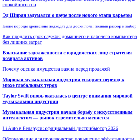
спокойного сна
Эд Ширан задумался о паузе после нового этапа карьеры
Какие породы древесины подходят для доски пола: полный разбор и выбор
Как продлить срок службы домашнего и рабочего компьютера
без лишних затрат
Взыскание задолженности с юридических лиц: стратегия
возврата активов
Почему оценка имущества важна перед продажей
Мировая музыкальная индустрия ускоряет переход к
эпохе глобальных туров
Taylor Swift вновь оказалась в центре внимания мировой
музыкальной индустрии
Музыкальная индустрия начала борьбу с искусственным
интеллектом — рынок стремительно меняется
Li Auto в Беларуси: официальный дистрибьютор 2026
Оборудование для производства: повышение эффективности