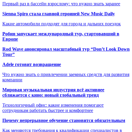
Первый раз в бассейн взрослому: что нужно знать заранее
Sienna Spiro стала главной героиней New Music Daily
Какие автомобили подходят для города и дальних поездок
Робин запускает международный тур, стартовавший в
Европе
Rod Wave анонсировал масштабный тур “Don’t Look Down
Tour”
Adele готовит возвращение
Что нужно знать о привлечении заемных средств для развития
компании
Мировая музыкальная индустрия всё активнее
сближается с кино: новый глобальный тренд
Технологичный офис: какие изменения помогают
сотрудникам работать быстрее и комфортнее
Почему непрерывное обучение становится обязательным
Как меняются требования к квалификации специалистов в