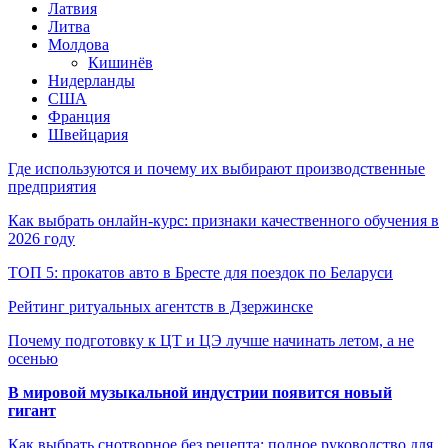
Латвия
Литва
Молдова
Кишинёв
Нидерланды
США
Франция
Швейцария
Где используются и почему их выбирают производственные
предприятия
Как выбрать онлайн-курс: признаки качественного обучения в
2026 году
ТОП 5: прокатов авто в Бресте для поездок по Беларуси
Рейтинг ритуальных агентств в Дзержинске
Почему подготовку к ЦТ и ЦЭ лучше начинать летом, а не
осенью
В мировой музыкальной индустрии появится новый
гигант
Как выбрать снотворное без рецепта: полное руководство для