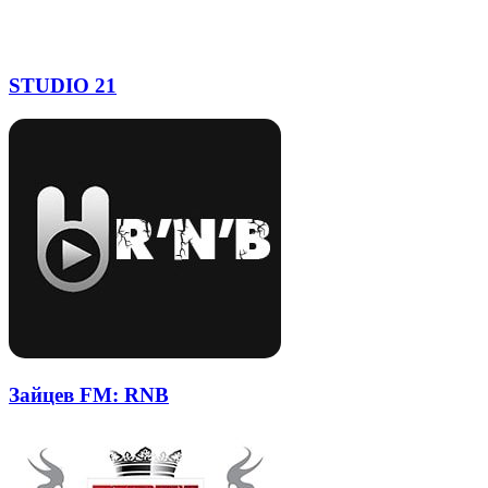
STUDIO 21
Зайцев FM: RNB