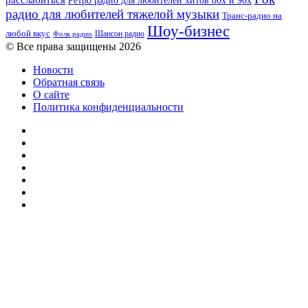
расслабиться
Ретро радио для любителей хитов 80х и 90х
радио для любителей тяжелой музыки
Транс-радио на
Шоу-бизнес
любой вкус
Шансон радио
Фолк радио
© Все права защищены 2026
Новости
Обратная связь
О сайте
Политика конфиденциальности
Facebook
Twitter
YouTube
vk.com
Одноклассники
Telegram
RSS
Кнопка
«Наверх»