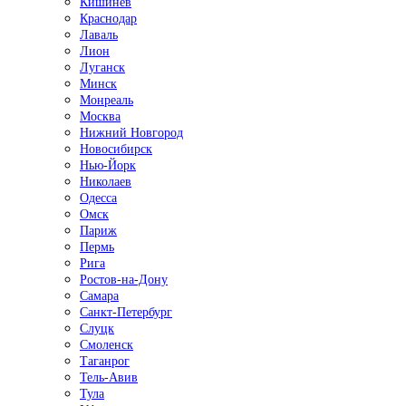
Кишинёв
Краснодар
Лаваль
Лион
Луганск
Минск
Монреаль
Москва
Нижний Новгород
Новосибирск
Нью-Йорк
Николаев
Одесса
Омск
Париж
Пермь
Рига
Ростов-на-Дону
Самара
Санкт-Петербург
Слуцк
Смоленск
Таганрог
Тель-Авив
Тула