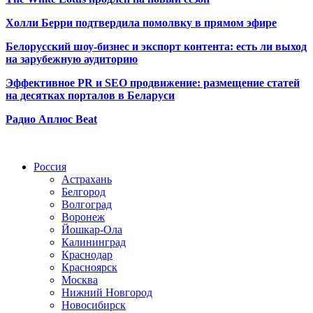
Холли Берри подтвердила помолвк
у в прямом эфире
Белорусский шоу-бизнес и экспорт контента: есть ли выход
на зарубежную аудиторию
Эффективное PR и SEO продвижение:
размещение статей
на десятках порталов в Беларуси
Радио Аплюс Beat
Радио по странам
Россия
Астрахань
Белгород
Волгоград
Воронеж
Йошкар-Ола
Калининград
Краснодар
Красноярск
Москва
Нижний Новгород
Новосибирск