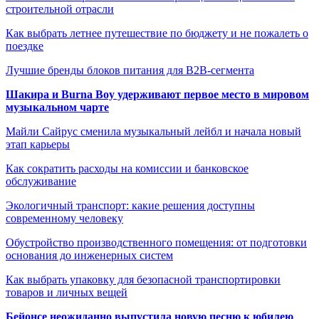
строительной отрасли
Как выбрать летнее путешествие по бюджету и не пожалеть о
поездке
Лучшие бренды блоков питания для B2B-сегмента
Шакира и Burna Boy удерживают первое место в мировом
музыкальном чарте
Майли Сайрус сменила музыкальный лейбл и начала новый
этап карьеры
Как сократить расходы на комиссии и банковское
обслуживание
Экологичный транспорт: какие решения доступны
современному человеку
Обустройство производственного помещения: от подготовки
основания до инженерных систем
Как выбрать упаковку для безопасной транспортировки
товаров и личных вещей
Бейонсе неожиданно выпустила новую песню к юбилею