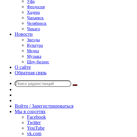
Уфа
Феодосия
Хадера
Чапаевск
Челябинск
Чикаго
Новости
Звезды
Культура
Медиа
Музыка
Шоу-бизнес
О сайте
Обратная связь
Поиск
Switch
радиостанций
skin
Sidebar
Случайное
радио
Войти / Зарегистрироваться
Мы в соцсетях
Facebook
Twitter
YouTube
vk.com