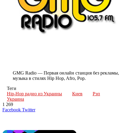
GMG Radio — Первая онлайн станция без рекламы,
музыка в стилях Hip Hop, Afro, Pop.
Теги
Hip-Hop радио из Украины
Киев
Рэп
Украина
1 269
LinkedIn
Tumblr
Reddit
Вконтакте
Одноклассники
Skype
Messenger
Messenger
WhatsApp
Telegram
Viber
Line
Поделиться
Печатать
Facebook
Twitter
через
электронную
Похожие радио
почту