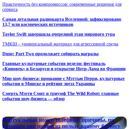
Практичность без компромиссов: современные решения для
сервиса
Самая детальная радиокарта Вселенной: зафиксировано
13,7 млн космических источников
Taylor Swift завершила очередной этап мирового тура
ТМКЩ – универсальный материал для агрессивной среды
Dune: Part Two продолжает собирать награды
Главные культурные события недели: фестиваль
«Киновек» в Беларуси и открытие Нотр-Дама во Франции
Мир шоу-бизнеса: прощание с Мэттью Перри, культурные
события в Минске и рейтинг звезд Украины
Смерть Мэгги Смит и триумф The Wild Robot: главные
события шоу-бизнеса — обзор
Популярные радиостанции
Виртуальный
Виртуальный номер телефона: причины, по
номер
которым они приносят пользу вашему бизнесу