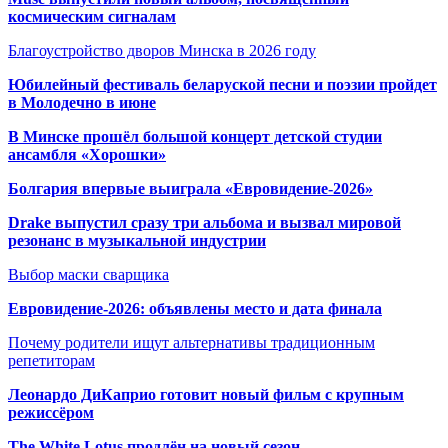
космическим сигналам
Благоустройство дворов Минска в 2026 году
Юбилейный фестиваль беларуской песни и поэзии пройдет
в Молодечно в июне
В Минске прошёл большой концерт детской студии
ансамбля «Хорошки»
Болгария впервые выиграла «Евровидение-2026»
Drake выпустил сразу три альбома и вызвал мировой
резонанс в музыкальной индустрии
Выбор маски сварщика
Евровидение-2026: объявлены место и дата финала
Почему родители ищут альтернативы традиционным
репетиторам
Леонардо ДиКаприо готовит новый фильм с крупным
режиссёром
The White Lotus продлён на новый сезон