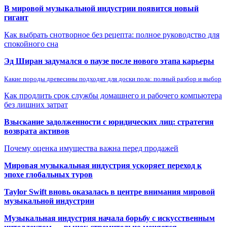
В мировой музыкальной индустрии появится новый
гигант
Как выбрать снотворное без рецепта: полное руководство для
спокойного сна
Эд Ширан задумался о паузе после нового этапа карьеры
Какие породы древесины подходят для доски пола: полный разбор и выбор
Как продлить срок службы домашнего и рабочего компьютера
без лишних затрат
Взыскание задолженности с юридических лиц: стратегия
возврата активов
Почему оценка имущества важна перед продажей
Мировая музыкальная индустрия ускоряет переход к
эпохе глобальных туров
Taylor Swift вновь оказалась в центре внимания мировой
музыкальной индустрии
Музыкальная индустрия начала борьбу с искусственным