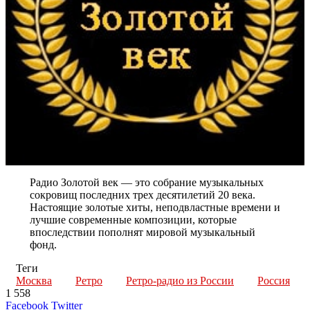
Радио Золотой век — это собрание музыкальных
сокровищ последних трех десятилетий 20 века.
Настоящие золотые хиты, неподвластные времени и
лучшие современные композиции, которые
впоследствии пополнят мировой музыкальный
фонд.
Теги
Москва
Ретро
Ретро-радио из России
Россия
1 558
LinkedIn
Tumblr
Reddit
Вконтакте
Одноклассники
Skype
Messenger
Messenger
WhatsApp
Telegram
Viber
Line
Поделиться
Печатать
Facebook
Twitter