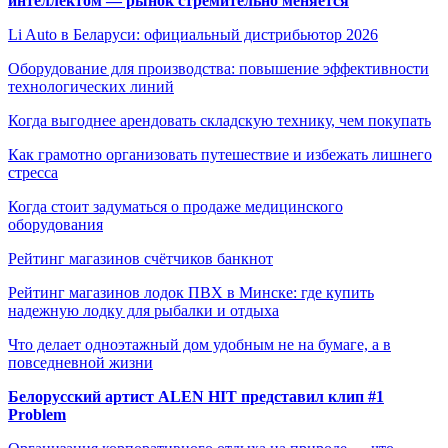
интеллектом — рынок стремительно меняется
Li Auto в Беларуси: официальный дистрибьютор 2026
Оборудование для производства: повышение эффективности
технологических линий
Когда выгоднее арендовать складскую технику, чем покупать
Как грамотно организовать путешествие и избежать лишнего
стресса
Когда стоит задуматься о продаже медицинского
оборудования
Рейтинг магазинов счётчиков банкнот
Рейтинг магазинов лодок ПВХ в Минске: где купить
надежную лодку для рыбалки и отдыха
Что делает одноэтажный дом удобным не на бумаге, а в
повседневной жизни
Белорусский артист ALEN HIT представил клип #1
Problem