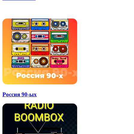
через
электронную
Похожие радио
почту
Россия 90-ых