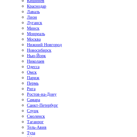
Кишинёв
Краснодар
Лаваль
Лион
Луганск
Минск
Монреаль
Москва
Нижний Новгород
Новосибирск
Нью-Йорк
Николаев
Одесса
Омск
Париж
Пермь
Рига
Ростов-на-Дону
Самара
Санкт-Петербург
Слуцк
Смоленск
Таганрог
Тель-Авив
Тула