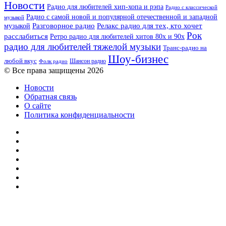
Новости
Радио для любителей хип-хопа и рэпа
Радио с классической
Радио с самой новой и популярной отечественной и западной
музыкой
музыкой
Разговорное радио
Релакс радио для тех, кто хочет
Рок
расслабиться
Ретро радио для любителей хитов 80х и 90х
радио для любителей тяжелой музыки
Транс-радио на
Шоу-бизнес
любой вкус
Шансон радио
Фолк радио
© Все права защищены 2026
Новости
Обратная связь
О сайте
Политика конфиденциальности
Facebook
Twitter
YouTube
vk.com
Одноклассники
Telegram
RSS
Кнопка
«Наверх»