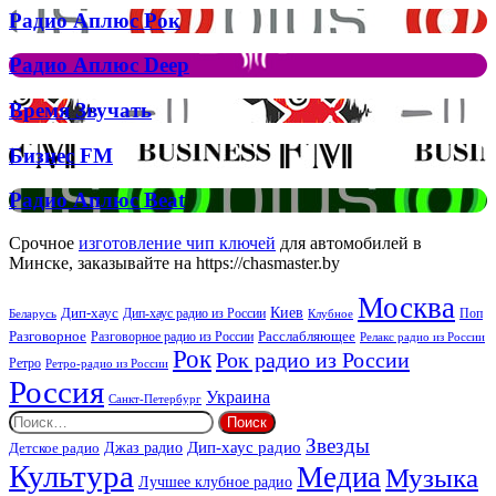
на
Радио
Радио Аплюс Рок
трек
Аплюс
Елтона
Рок
Джона
Радио
Радио Аплюс Deep
та
Аплюс
Брітні
Deep
Время
Время Звучать
Спірс
Звучать
Бизнес
Бизнес FM
FM
Радио
Радио Аплюс Beat
Аплюс
Beat
Срочное
изготовление чип ключей
для автомобилей в
Минске, заказывайте на https://chasmaster.by
Москва
Киев
Дип-хаус
Дип-хаус радио из России
Клубное
Поп
Беларусь
Разговорное
Расслабляющее
Разговорное радио из России
Релакс радио из России
Рок
Рок радио из России
Ретро
Ретро-радио из России
Россия
Украина
Санкт-Петербург
Найти:
Звезды
Дип-хаус радио
Джаз радио
Детское радио
Культура
Медиа
Музыка
Лучшее клубное радио