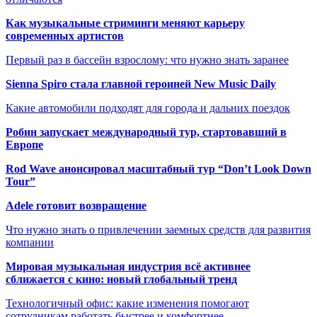
Как музыкальные стриминги меняют карьеру
современных артистов
Первый раз в бассейн взрослому: что нужно знать заранее
Sienna Spiro стала главной героиней New Music Daily
Какие автомобили подходят для города и дальних поездок
Робин запускает международный тур, стартовавший в
Европе
Rod Wave анонсировал масштабный тур “Don’t Look Down
Tour”
Adele готовит возвращение
Что нужно знать о привлечении заемных средств для развития
компании
Мировая музыкальная индустрия всё активнее
сближается с кино: новый глобальный тренд
Технологичный офис: какие изменения помогают
сотрудникам работать быстрее и комфортнее