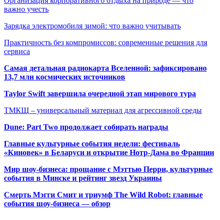
Организация корпоративного отдыха на природе — что
важно учесть
Зарядка электромобиля зимой: что важно учитывать
Практичность без компромиссов: современные решения для
сервиса
Самая детальная радиокарта Вселенной: зафиксировано
13,7 млн космических источников
Taylor Swift завершила очередной этап мирового тура
ТМКЩ – универсальный материал для агрессивной среды
Dune: Part Two продолжает собирать награды
Главные культурные события недели: фестиваль
«Киновек» в Беларуси и открытие Нотр-Дама во Франции
Мир шоу-бизнеса: прощание с Мэттью Перри, культурные
события в Минске и рейтинг звезд Украины
Смерть Мэгги Смит и триумф The Wild Robot: главные
события шоу-бизнеса — обзор