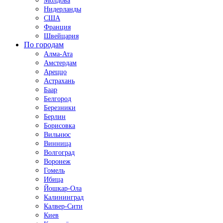
Молдова
Нидерланды
США
Франция
Швейцария
По городам
Алма-Ата
Амстердам
Ареццо
Астрахань
Баар
Белгород
Березники
Берлин
Борисовка
Вильнюс
Винница
Волгоград
Воронеж
Гомель
Ибица
Йошкар-Ола
Калининград
Калвер-Сити
Киев