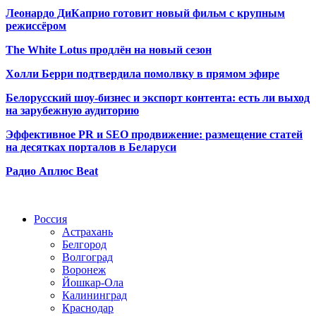
Леонардо ДиКаприо готовит новый фильм с крупным
режиссёром
The White Lotus продлён на новый сезон
Холли Берри подтвердила помолвк
у в прямом эфире
Белорусский шоу-бизнес и экспорт контента: есть ли выход
на зарубежную аудиторию
Эффективное PR и SEO продвижение:
размещение статей
на десятках порталов в Беларуси
Радио Аплюс Beat
Радио по странам
Россия
Астрахань
Белгород
Волгоград
Воронеж
Йошкар-Ола
Калининград
Краснодар