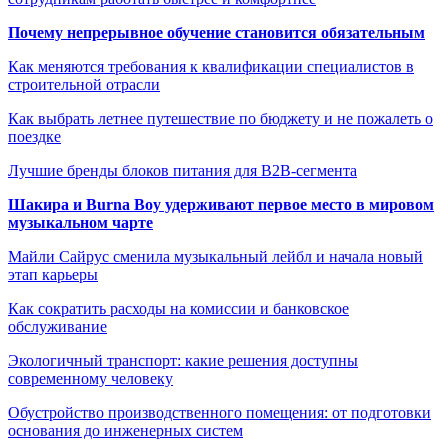
Почему непрерывное обучение становится обязательным
Как меняются требования к квалификации специалистов в
строительной отрасли
Как выбрать летнее путешествие по бюджету и не пожалеть о
поездке
Лучшие бренды блоков питания для B2B-сегмента
Шакира и Burna Boy удерживают первое место в мировом
музыкальном чарте
Майли Сайрус сменила музыкальный лейбл и начала новый
этап карьеры
Как сократить расходы на комиссии и банковское
обслуживание
Экологичный транспорт: какие решения доступны
современному человеку
Обустройство производственного помещения: от подготовки
основания до инженерных систем