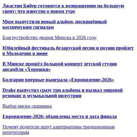
Джастин Бибер готовится к возвращению на большую
сцену: что известно о новом туре
Muse выпустили новый альбом, посвящённый
космическим сигналам
Благоустройство дворов Минска в 2026 году
Юбилейный фестиваль беларуской песни и поэзии пройдет
в Молодечно в июне
В Минске прошёл большой концерт детской студии
ансамбля «Хорошки»
Болгария впервые выиграла «Евровидение-2026»
Drake выпустил сразу три альбома и вызвал мировой
резонанс в музыкальной индустрии
Выбор маски сварщика
Евровидение-2026: объявлены место и дата финала
Почему родители ищут альтернативы традиционным
репетиторам