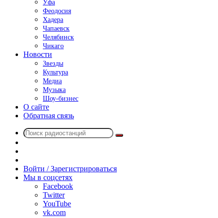
Уфа
Феодосия
Хадера
Чапаевск
Челябинск
Чикаго
Новости
Звезды
Культура
Медиа
Музыка
Шоу-бизнес
О сайте
Обратная связь
Поиск
Switch
радиостанций
skin
Sidebar
Случайное
радио
Войти / Зарегистрироваться
Мы в соцсетях
Facebook
Twitter
YouTube
vk.com