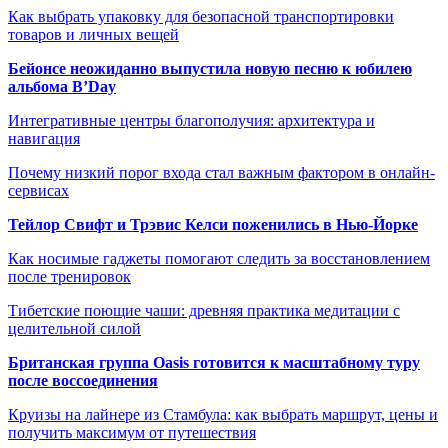
Как выбрать упаковку для безопасной транспортировки
товаров и личных вещей
Бейонсе неожиданно выпустила новую песню к юбилею
альбома B’Day
Интегративные центры благополучия: архитектура и
навигация
Почему низкий порог входа стал важным фактором в онлайн-
сервисах
Тейлор Свифт и Трэвис Келси поженились в Нью-Йорке
Как носимые гаджеты помогают следить за восстановлением
после тренировок
Тибетские поющие чаши: древняя практика медитации с
целительной силой
Британская группа Oasis готовится к масштабному туру
после воссоединения
Круизы на лайнере из Стамбула: как выбрать маршрут, цены и
получить максимум от путешествия