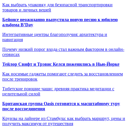
Как выбрать упаковку для безопасной транспортировки
товаров и личных вещей
Бейонсе неожиданно выпустила новую песню к юбилею
альбома B’Day
Интегративные центры благополучия: архитектура и
навигация
Почему низкий порог входа стал важным фактором в онлайн-
сервисах
Тейлор Свифт и Трэвис Келси поженились в Нью-Йорке
Как носимые гаджеты помогают следить за восстановлением
после тренировок
Тибетские поющие чаши: древняя практика медитации с
целительной силой
Британская группа Oasis готовится к масштабному туру
после воссоединения
Круизы на лайнере из Стамбула: как выбрать маршрут, цены и
получить максимум от путешествия