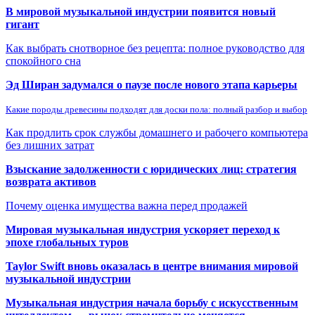
В мировой музыкальной индустрии появится новый
гигант
Как выбрать снотворное без рецепта: полное руководство для
спокойного сна
Эд Ширан задумался о паузе после нового этапа карьеры
Какие породы древесины подходят для доски пола: полный разбор и выбор
Как продлить срок службы домашнего и рабочего компьютера
без лишних затрат
Взыскание задолженности с юридических лиц: стратегия
возврата активов
Почему оценка имущества важна перед продажей
Мировая музыкальная индустрия ускоряет переход к
эпохе глобальных туров
Taylor Swift вновь оказалась в центре внимания мировой
музыкальной индустрии
Музыкальная индустрия начала борьбу с искусственным