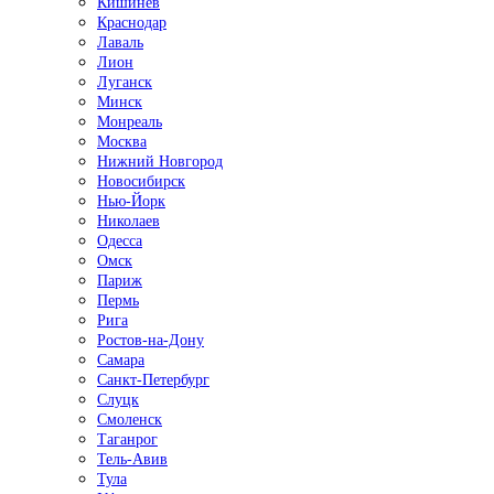
Кишинёв
Краснодар
Лаваль
Лион
Луганск
Минск
Монреаль
Москва
Нижний Новгород
Новосибирск
Нью-Йорк
Николаев
Одесса
Омск
Париж
Пермь
Рига
Ростов-на-Дону
Самара
Санкт-Петербург
Слуцк
Смоленск
Таганрог
Тель-Авив
Тула