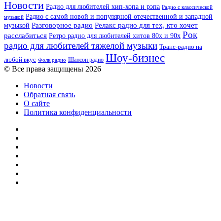
Новости
Радио для любителей хип-хопа и рэпа
Радио с классической
Радио с самой новой и популярной отечественной и западной
музыкой
музыкой
Разговорное радио
Релакс радио для тех, кто хочет
Рок
расслабиться
Ретро радио для любителей хитов 80х и 90х
радио для любителей тяжелой музыки
Транс-радио на
Шоу-бизнес
любой вкус
Шансон радио
Фолк радио
© Все права защищены 2026
Новости
Обратная связь
О сайте
Политика конфиденциальности
Facebook
Twitter
YouTube
vk.com
Одноклассники
Telegram
RSS
Кнопка
«Наверх»