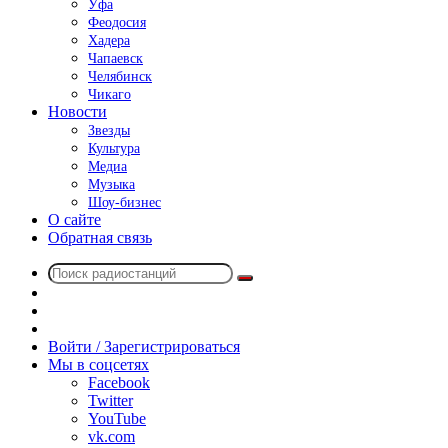
Уфа
Феодосия
Хадера
Чапаевск
Челябинск
Чикаго
Новости
Звезды
Культура
Медиа
Музыка
Шоу-бизнес
О сайте
Обратная связь
Поиск
Switch
радиостанций
skin
Sidebar
Случайное
радио
Войти / Зарегистрироваться
Мы в соцсетях
Facebook
Twitter
YouTube
vk.com