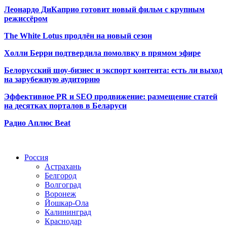
Леонардо ДиКаприо готовит новый фильм с крупным
режиссёром
The White Lotus продлён на новый сезон
Холли Берри подтвердила помолвк
у в прямом эфире
Белорусский шоу-бизнес и экспорт контента: есть ли выход
на зарубежную аудиторию
Эффективное PR и SEO продвижение:
размещение статей
на десятках порталов в Беларуси
Радио Аплюс Beat
Радио по странам
Россия
Астрахань
Белгород
Волгоград
Воронеж
Йошкар-Ола
Калининград
Краснодар