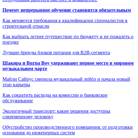
Почему непрерывное обучение становится обязательным
Как меняются требования к квалификации специалистов в
строительной отрасли
Как выбрать летнее путешествие по бюджету и не пожалеть о
поездке
Лучшие бренды блоков питания для B2B-сегмента
Шакира и Burna Boy удерживают первое место в мировом
музыкальном чарте
Майли Сайрус сменила музыкальный лейбл и начала новый
этап карьеры
Как сократить расходы на комиссии и банковское
обслуживание
Экологичный транспорт: какие решения доступны
современному человеку
Обустройство производственного помещения: от подготовки
основания до инженерных систем