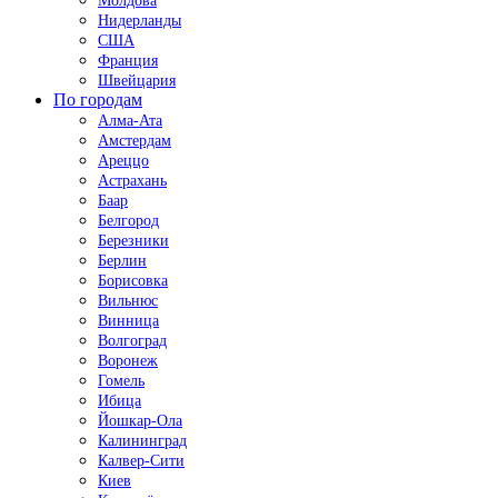
Молдова
Нидерланды
США
Франция
Швейцария
По городам
Алма-Ата
Амстердам
Ареццо
Астрахань
Баар
Белгород
Березники
Берлин
Борисовка
Вильнюс
Винница
Волгоград
Воронеж
Гомель
Ибица
Йошкар-Ола
Калининград
Калвер-Сити
Киев