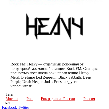
Rock FM: Heavy — отдельный рок-канал от
популярной московской станции Rock FM. Станция
полностью посвящена рок направлению Heavy
Metal. В эфире Led Zeppelin, Black Sabbath, Deep
Purple, Uriah Heep и Judas Priest и другие
исполнители.
Теги
Москва
Рок
Рок радио из России
Россия
1 671
LinkedIn
Tumblr
Reddit
Вконтакте
Одноклассники
Skype
Messenger
Messenger
WhatsApp
Telegram
Viber
Line
Поделиться
Печатать
Facebook
Twitter