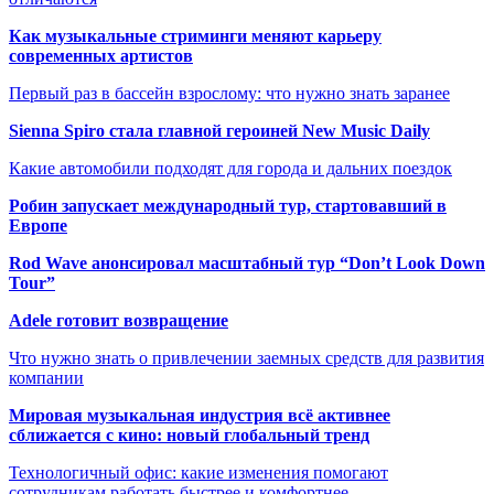
Как музыкальные стриминги меняют карьеру
современных артистов
Первый раз в бассейн взрослому: что нужно знать заранее
Sienna Spiro стала главной героиней New Music Daily
Какие автомобили подходят для города и дальних поездок
Робин запускает международный тур, стартовавший в
Европе
Rod Wave анонсировал масштабный тур “Don’t Look Down
Tour”
Adele готовит возвращение
Что нужно знать о привлечении заемных средств для развития
компании
Мировая музыкальная индустрия всё активнее
сближается с кино: новый глобальный тренд
Технологичный офис: какие изменения помогают
сотрудникам работать быстрее и комфортнее