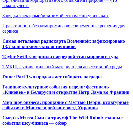
Организация корпоративного отдыха на природе — что
важно учесть
Зарядка электромобиля зимой: что важно учитывать
Практичность без компромиссов: современные решения для
сервиса
Самая детальная радиокарта Вселенной: зафиксировано
13,7 млн космических источников
Taylor Swift завершила очередной этап мирового тура
ТМКЩ – универсальный материал для агрессивной среды
Dune: Part Two продолжает собирать награды
Главные культурные события недели: фестиваль
«Киновек» в Беларуси и открытие Нотр-Дама во Франции
Мир шоу-бизнеса: прощание с Мэттью Перри, культурные
события в Минске и рейтинг звезд Украины
Смерть Мэгги Смит и триумф The Wild Robot: главные
события шоу-бизнеса — обзор