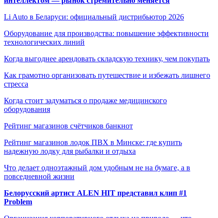
интеллектом — рынок стремительно меняется
Li Auto в Беларуси: официальный дистрибьютор 2026
Оборудование для производства: повышение эффективности
технологических линий
Когда выгоднее арендовать складскую технику, чем покупать
Как грамотно организовать путешествие и избежать лишнего
стресса
Когда стоит задуматься о продаже медицинского
оборудования
Рейтинг магазинов счётчиков банкнот
Рейтинг магазинов лодок ПВХ в Минске: где купить
надежную лодку для рыбалки и отдыха
Что делает одноэтажный дом удобным не на бумаге, а в
повседневной жизни
Белорусский артист ALEN HIT представил клип #1
Problem