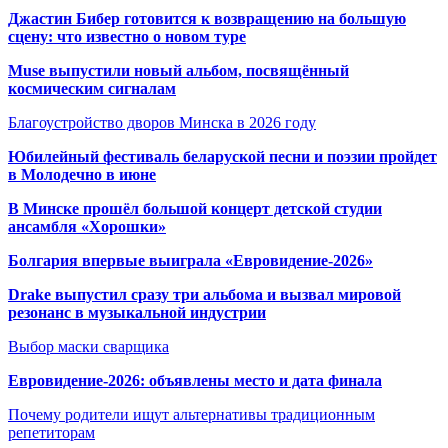
Джастин Бибер готовится к возвращению на большую
сцену: что известно о новом туре
Muse выпустили новый альбом, посвящённый
космическим сигналам
Благоустройство дворов Минска в 2026 году
Юбилейный фестиваль беларуской песни и поэзии пройдет
в Молодечно в июне
В Минске прошёл большой концерт детской студии
ансамбля «Хорошки»
Болгария впервые выиграла «Евровидение-2026»
Drake выпустил сразу три альбома и вызвал мировой
резонанс в музыкальной индустрии
Выбор маски сварщика
Евровидение-2026: объявлены место и дата финала
Почему родители ищут альтернативы традиционным
репетиторам