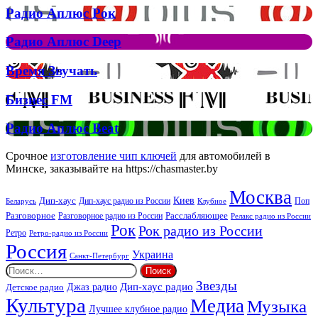
на
Радио
Радио Аплюс Рок
трек
Аплюс
Елтона
Рок
Джона
Радио
Радио Аплюс Deep
та
Аплюс
Брітні
Deep
Время
Время Звучать
Спірс
Звучать
Бизнес
Бизнес FM
FM
Радио
Радио Аплюс Beat
Аплюс
Beat
Срочное
изготовление чип ключей
для автомобилей в
Минске, заказывайте на https://chasmaster.by
Москва
Киев
Дип-хаус
Дип-хаус радио из России
Клубное
Поп
Беларусь
Разговорное
Расслабляющее
Разговорное радио из России
Релакс радио из России
Рок
Рок радио из России
Ретро
Ретро-радио из России
Россия
Украина
Санкт-Петербург
Найти:
Звезды
Дип-хаус радио
Джаз радио
Детское радио
Культура
Медиа
Музыка
Лучшее клубное радио