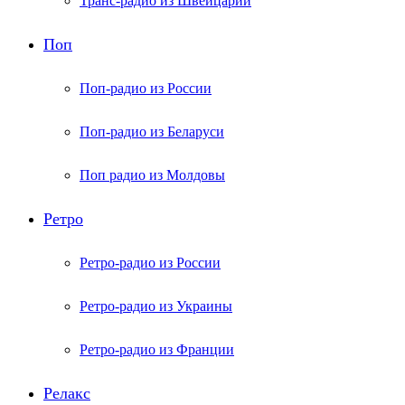
Транс-радио из Швейцарии
Поп
Поп-радио из России
Поп-радио из Беларуси
Поп радио из Молдовы
Ретро
Ретро-радио из России
Ретро-радио из Украины
Ретро-радио из Франции
Релакс