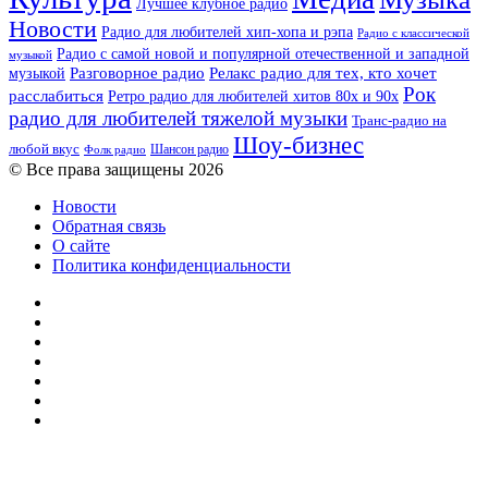
Лучшее клубное радио
Новости
Радио для любителей хип-хопа и рэпа
Радио с классической
Радио с самой новой и популярной отечественной и западной
музыкой
музыкой
Разговорное радио
Релакс радио для тех, кто хочет
Рок
расслабиться
Ретро радио для любителей хитов 80х и 90х
радио для любителей тяжелой музыки
Транс-радио на
Шоу-бизнес
любой вкус
Шансон радио
Фолк радио
© Все права защищены 2026
Новости
Обратная связь
О сайте
Политика конфиденциальности
Facebook
Twitter
YouTube
vk.com
Одноклассники
Telegram
RSS
Кнопка
«Наверх»