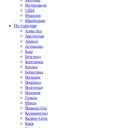
Молдова
Нидерланды
США
Франция
Швейцария
По городам
Алма-Ата
Амстердам
Ареццо
Астрахань
Баар
Белгород
Березники
Берлин
Борисовка
Вильнюс
Винница
Волгоград
Воронеж
Гомель
Ибица
Йошкар-Ола
Калининград
Калвер-Сити
Киев