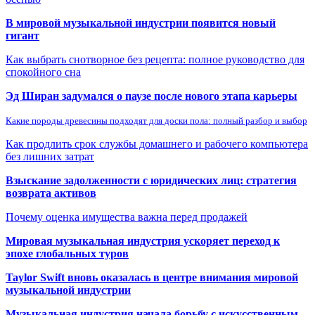
В мировой музыкальной индустрии появится новый
гигант
Как выбрать снотворное без рецепта: полное руководство для
спокойного сна
Эд Ширан задумался о паузе после нового этапа карьеры
Какие породы древесины подходят для доски пола: полный разбор и выбор
Как продлить срок службы домашнего и рабочего компьютера
без лишних затрат
Взыскание задолженности с юридических лиц: стратегия
возврата активов
Почему оценка имущества важна перед продажей
Мировая музыкальная индустрия ускоряет переход к
эпохе глобальных туров
Taylor Swift вновь оказалась в центре внимания мировой
музыкальной индустрии
Музыкальная индустрия начала борьбу с искусственным