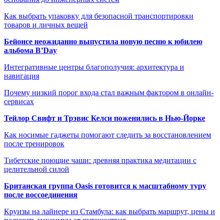
Как выбрать упаковку для безопасной транспортировки
товаров и личных вещей
Бейонсе неожиданно выпустила новую песню к юбилею
альбома B’Day
Интегративные центры благополучия: архитектура и
навигация
Почему низкий порог входа стал важным фактором в онлайн-
сервисах
Тейлор Свифт и Трэвис Келси поженились в Нью-Йорке
Как носимые гаджеты помогают следить за восстановлением
после тренировок
Тибетские поющие чаши: древняя практика медитации с
целительной силой
Британская группа Oasis готовится к масштабному туру
после воссоединения
Круизы на лайнере из Стамбула: как выбрать маршрут, цены и