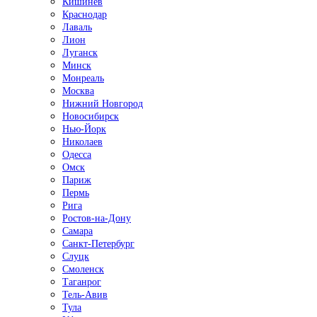
Кишинёв
Краснодар
Лаваль
Лион
Луганск
Минск
Монреаль
Москва
Нижний Новгород
Новосибирск
Нью-Йорк
Николаев
Одесса
Омск
Париж
Пермь
Рига
Ростов-на-Дону
Самара
Санкт-Петербург
Слуцк
Смоленск
Таганрог
Тель-Авив
Тула