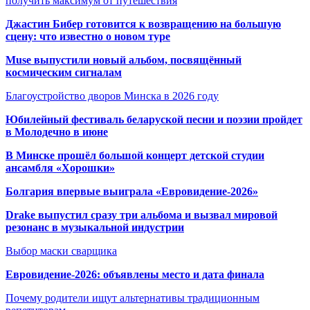
получить максимум от путешествия
Джастин Бибер готовится к возвращению на большую
сцену: что известно о новом туре
Muse выпустили новый альбом, посвящённый
космическим сигналам
Благоустройство дворов Минска в 2026 году
Юбилейный фестиваль беларуской песни и поэзии пройдет
в Молодечно в июне
В Минске прошёл большой концерт детской студии
ансамбля «Хорошки»
Болгария впервые выиграла «Евровидение-2026»
Drake выпустил сразу три альбома и вызвал мировой
резонанс в музыкальной индустрии
Выбор маски сварщика
Евровидение-2026: объявлены место и дата финала
Почему родители ищут альтернативы традиционным