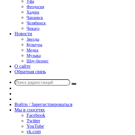
Уфа
Феодосия
Хадера
Чапаевск
Челябинск
Чикаго
Новости
Звезды
Культура
Медиа
Музыка
Шоу-бизнес
О сайте
Обратная связь
Поиск
Switch
радиостанций
skin
Sidebar
Случайное
радио
Войти / Зарегистрироваться
Мы в соцсетях
Facebook
Twitter
YouTube
vk.com