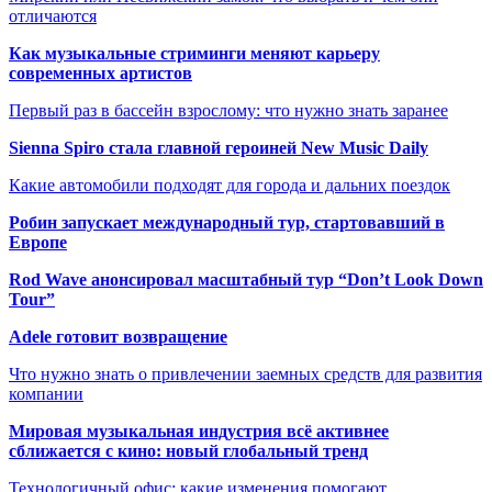
отличаются
Как музыкальные стриминги меняют карьеру
современных артистов
Первый раз в бассейн взрослому: что нужно знать заранее
Sienna Spiro стала главной героиней New Music Daily
Какие автомобили подходят для города и дальних поездок
Робин запускает международный тур, стартовавший в
Европе
Rod Wave анонсировал масштабный тур “Don’t Look Down
Tour”
Adele готовит возвращение
Что нужно знать о привлечении заемных средств для развития
компании
Мировая музыкальная индустрия всё активнее
сближается с кино: новый глобальный тренд
Технологичный офис: какие изменения помогают