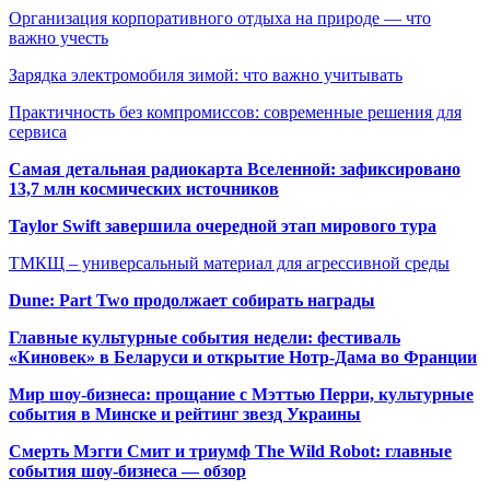
Организация корпоративного отдыха на природе — что
важно учесть
Зарядка электромобиля зимой: что важно учитывать
Практичность без компромиссов: современные решения для
сервиса
Самая детальная радиокарта Вселенной: зафиксировано
13,7 млн космических источников
Taylor Swift завершила очередной этап мирового тура
ТМКЩ – универсальный материал для агрессивной среды
Dune: Part Two продолжает собирать награды
Главные культурные события недели: фестиваль
«Киновек» в Беларуси и открытие Нотр-Дама во Франции
Мир шоу-бизнеса: прощание с Мэттью Перри, культурные
события в Минске и рейтинг звезд Украины
Смерть Мэгги Смит и триумф The Wild Robot: главные
события шоу-бизнеса — обзор