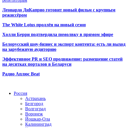
репетиторам
Леонардо ДиКаприо готовит новый фильм с крупным
режиссёром
The White Lotus продлён на новый сезон
Холли Берри подтвердила помолвк
у в прямом эфире
Белорусский шоу-бизнес и экспорт контента: есть ли выход
на зарубежную аудиторию
Эффективное PR и SEO продвижение:
размещение статей
на десятках порталов в Беларуси
Радио Аплюс Beat
Радио по странам
Россия
Астрахань
Белгород
Волгоград
Воронеж
Йошкар-Ола
Калининград