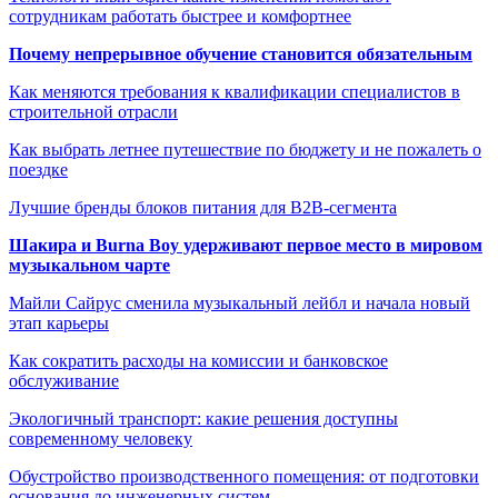
сотрудникам работать быстрее и комфортнее
Почему непрерывное обучение становится обязательным
Как меняются требования к квалификации специалистов в
строительной отрасли
Как выбрать летнее путешествие по бюджету и не пожалеть о
поездке
Лучшие бренды блоков питания для B2B-сегмента
Шакира и Burna Boy удерживают первое место в мировом
музыкальном чарте
Майли Сайрус сменила музыкальный лейбл и начала новый
этап карьеры
Как сократить расходы на комиссии и банковское
обслуживание
Экологичный транспорт: какие решения доступны
современному человеку
Обустройство производственного помещения: от подготовки
основания до инженерных систем