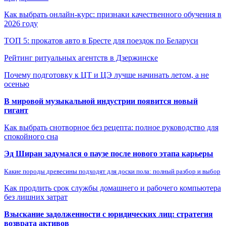
Как выбрать онлайн-курс: признаки качественного обучения в
2026 году
ТОП 5: прокатов авто в Бресте для поездок по Беларуси
Рейтинг ритуальных агентств в Дзержинске
Почему подготовку к ЦТ и ЦЭ лучше начинать летом, а не
осенью
В мировой музыкальной индустрии появится новый
гигант
Как выбрать снотворное без рецепта: полное руководство для
спокойного сна
Эд Ширан задумался о паузе после нового этапа карьеры
Какие породы древесины подходят для доски пола: полный разбор и выбор
Как продлить срок службы домашнего и рабочего компьютера
без лишних затрат
Взыскание задолженности с юридических лиц: стратегия
возврата активов