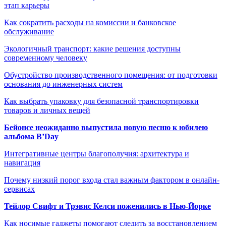
этап карьеры
Как сократить расходы на комиссии и банковское
обслуживание
Экологичный транспорт: какие решения доступны
современному человеку
Обустройство производственного помещения: от подготовки
основания до инженерных систем
Как выбрать упаковку для безопасной транспортировки
товаров и личных вещей
Бейонсе неожиданно выпустила новую песню к юбилею
альбома B’Day
Интегративные центры благополучия: архитектура и
навигация
Почему низкий порог входа стал важным фактором в онлайн-
сервисах
Тейлор Свифт и Трэвис Келси поженились в Нью-Йорке
Как носимые гаджеты помогают следить за восстановлением