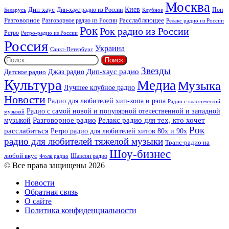
Москва
Киев
Дип-хаус
Дип-хаус радио из России
Клубное
Поп
Беларусь
Разговорное
Расслабляющее
Разговорное радио из России
Релакс радио из России
Рок
Рок радио из России
Ретро
Ретро-радио из России
Россия
Украина
Санкт-Петербург
Найти:
Звезды
Дип-хаус радио
Джаз радио
Детское радио
Культура
Медиа
Музыка
Лучшее клубное радио
Новости
Радио для любителей хип-хопа и рэпа
Радио с классической
Радио с самой новой и популярной отечественной и западной
музыкой
музыкой
Разговорное радио
Релакс радио для тех, кто хочет
Рок
расслабиться
Ретро радио для любителей хитов 80х и 90х
радио для любителей тяжелой музыки
Транс-радио на
Шоу-бизнес
любой вкус
Шансон радио
Фолк радио
© Все права защищены 2026
Новости
Обратная связь
О сайте
Политика конфиденциальности
Facebook