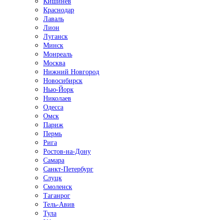
Кишинёв
Краснодар
Лаваль
Лион
Луганск
Минск
Монреаль
Москва
Нижний Новгород
Новосибирск
Нью-Йорк
Николаев
Одесса
Омск
Париж
Пермь
Рига
Ростов-на-Дону
Самара
Санкт-Петербург
Слуцк
Смоленск
Таганрог
Тель-Авив
Тула