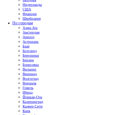
Молдова
Нидерланды
США
Франция
Швейцария
По городам
Алма-Ата
Амстердам
Ареццо
Астрахань
Баар
Белгород
Березники
Берлин
Борисовка
Вильнюс
Винница
Волгоград
Воронеж
Гомель
Ибица
Йошкар-Ола
Калининград
Калвер-Сити
Киев