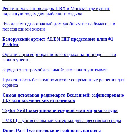
Рейтинг магазинов лодок ПВХ в Минске: где купить
надежную лодку для рыбалки и отдыха
Что делает одноэтажный дом удобным не на бумаге, а в
повседневной жизни
Белорусский артист ALEN HIT представил клип #1
Problem
Организация корпоративного отдыха на природе — что
важно учесть
Зарядка электромобиля зимой: что важно учитывать
Практичность без компромиссов: современные решения для
сервиса
Самая детальная радиокарта Вселенной: зафиксировано
13,7 млн космических источников
Taylor Swift завершила очередной этап мирового тура
ТМКЩ – универсальный материал для агрессивной среды
Dune: Part Two продолжает собирать награды