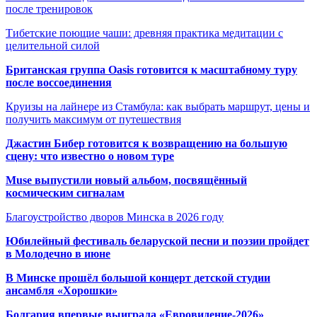
после тренировок
Тибетские поющие чаши: древняя практика медитации с
целительной силой
Британская группа Oasis готовится к масштабному туру
после воссоединения
Круизы на лайнере из Стамбула: как выбрать маршрут, цены и
получить максимум от путешествия
Джастин Бибер готовится к возвращению на большую
сцену: что известно о новом туре
Muse выпустили новый альбом, посвящённый
космическим сигналам
Благоустройство дворов Минска в 2026 году
Юбилейный фестиваль беларуской песни и поэзии пройдет
в Молодечно в июне
В Минске прошёл большой концерт детской студии
ансамбля «Хорошки»
Болгария впервые выиграла «Евровидение-2026»