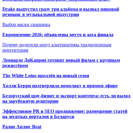
Drake выпустил сразу три альбома и вызвал мировой
резонанс в музыкальной индустрии
Выбор маски сварщика
Евровидение-2026: объявлены место и дата финала
Почему родители ищут альтернативы традиционным
репетиторам
Леонардо ДиКаприо готовит новый фильм с крупным
режиссёром
The White Lotus продлён на новый сезон
Холли Берри подтвердила помолвк
у в прямом эфире
Белорусский шоу-бизнес и экспорт контента: есть ли выход
на зарубежную аудиторию
Эффективное PR и SEO продвижение:
размещение статей
на десятках порталов в Беларуси
Радио Аплюс Beat