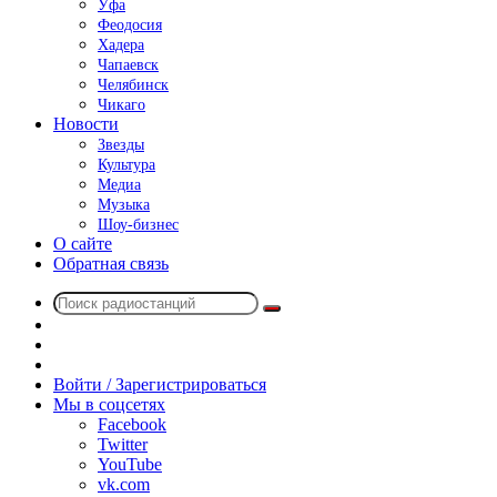
Уфа
Феодосия
Хадера
Чапаевск
Челябинск
Чикаго
Новости
Звезды
Культура
Медиа
Музыка
Шоу-бизнес
О сайте
Обратная связь
Поиск
Switch
радиостанций
skin
Sidebar
Случайное
радио
Войти / Зарегистрироваться
Мы в соцсетях
Facebook
Twitter
YouTube
vk.com