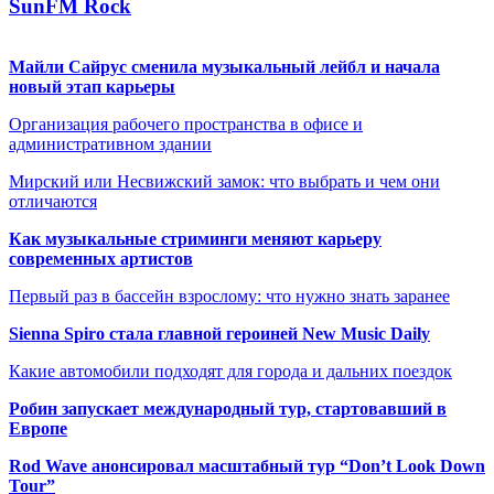
SunFM Rock
Майли Сайрус сменила музыкальный лейбл и начала
новый этап карьеры
Организация рабочего пространства в офисе и
административном здании
Мирский или Несвижский замок: что выбрать и чем они
отличаются
Как музыкальные стриминги меняют карьеру
современных артистов
Первый раз в бассейн взрослому: что нужно знать заранее
Sienna Spiro стала главной героиней New Music Daily
Какие автомобили подходят для города и дальних поездок
Робин запускает международный тур, стартовавший в
Европе
Rod Wave анонсировал масштабный тур “Don’t Look Down
Tour”