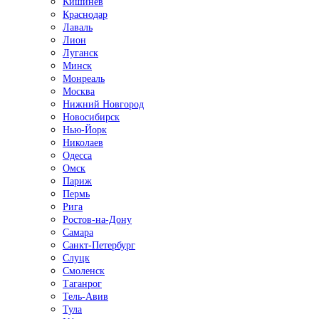
Кишинёв
Краснодар
Лаваль
Лион
Луганск
Минск
Монреаль
Москва
Нижний Новгород
Новосибирск
Нью-Йорк
Николаев
Одесса
Омск
Париж
Пермь
Рига
Ростов-на-Дону
Самара
Санкт-Петербург
Слуцк
Смоленск
Таганрог
Тель-Авив
Тула