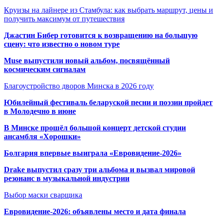
Круизы на лайнере из Стамбула: как выбрать маршрут, цены и
получить максимум от путешествия
Джастин Бибер готовится к возвращению на большую
сцену: что известно о новом туре
Muse выпустили новый альбом, посвящённый
космическим сигналам
Благоустройство дворов Минска в 2026 году
Юбилейный фестиваль беларуской песни и поэзии пройдет
в Молодечно в июне
В Минске прошёл большой концерт детской студии
ансамбля «Хорошки»
Болгария впервые выиграла «Евровидение-2026»
Drake выпустил сразу три альбома и вызвал мировой
резонанс в музыкальной индустрии
Выбор маски сварщика
Евровидение-2026: объявлены место и дата финала