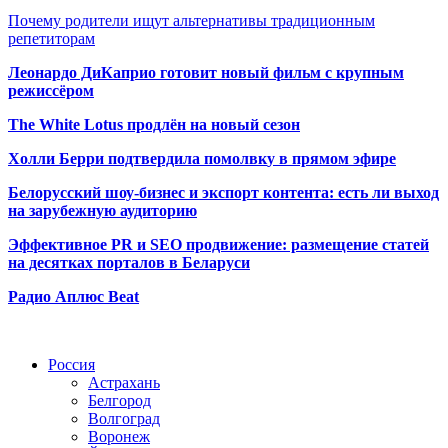
Почему родители ищут альтернативы традиционным
репетиторам
Леонардо ДиКаприо готовит новый фильм с крупным
режиссёром
The White Lotus продлён на новый сезон
Холли Берри подтвердила помолвк
у в прямом эфире
Белорусский шоу-бизнес и экспорт контента: есть ли выход
на зарубежную аудиторию
Эффективное PR и SEO продвижение:
размещение статей
на десятках порталов в Беларуси
Радио Аплюс Beat
Радио по странам
Россия
Астрахань
Белгород
Волгоград
Воронеж