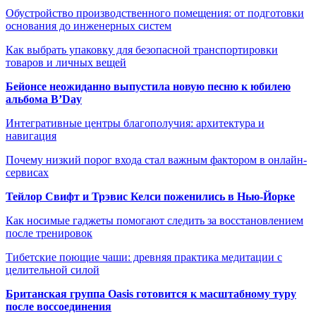
Обустройство производственного помещения: от подготовки
основания до инженерных систем
Как выбрать упаковку для безопасной транспортировки
товаров и личных вещей
Бейонсе неожиданно выпустила новую песню к юбилею
альбома B’Day
Интегративные центры благополучия: архитектура и
навигация
Почему низкий порог входа стал важным фактором в онлайн-
сервисах
Тейлор Свифт и Трэвис Келси поженились в Нью-Йорке
Как носимые гаджеты помогают следить за восстановлением
после тренировок
Тибетские поющие чаши: древняя практика медитации с
целительной силой
Британская группа Oasis готовится к масштабному туру
после воссоединения