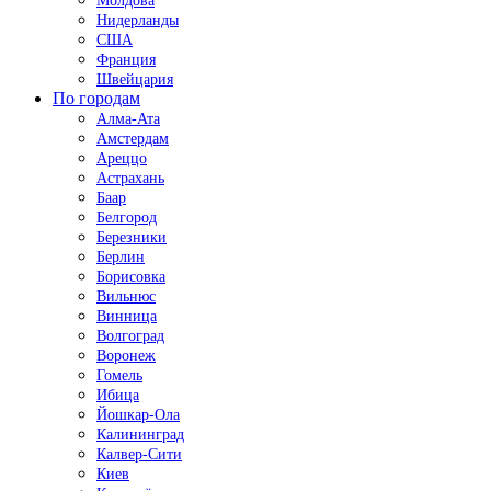
Молдова
Нидерланды
США
Франция
Швейцария
По городам
Алма-Ата
Амстердам
Ареццо
Астрахань
Баар
Белгород
Березники
Берлин
Борисовка
Вильнюс
Винница
Волгоград
Воронеж
Гомель
Ибица
Йошкар-Ола
Калининград
Калвер-Сити
Киев