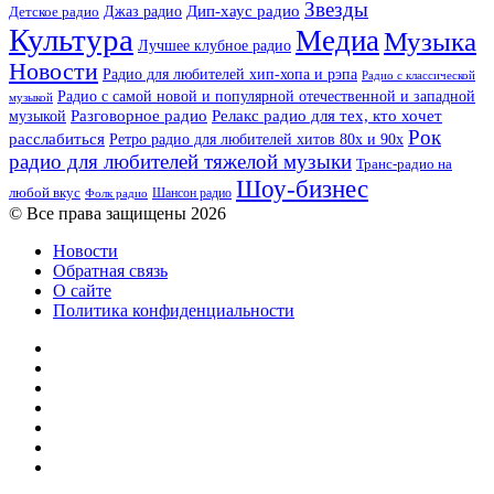
Звезды
Дип-хаус радио
Джаз радио
Детское радио
Культура
Медиа
Музыка
Лучшее клубное радио
Новости
Радио для любителей хип-хопа и рэпа
Радио с классической
Радио с самой новой и популярной отечественной и западной
музыкой
музыкой
Разговорное радио
Релакс радио для тех, кто хочет
Рок
расслабиться
Ретро радио для любителей хитов 80х и 90х
радио для любителей тяжелой музыки
Транс-радио на
Шоу-бизнес
любой вкус
Шансон радио
Фолк радио
© Все права защищены 2026
Новости
Обратная связь
О сайте
Политика конфиденциальности
Facebook
Twitter
YouTube
vk.com
Одноклассники
Telegram
RSS