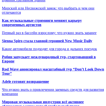
административном здании
Мирский или Несвижский замок: что выбрать и чем они
отличаются
Как музыкальные стриминги меняют карьеру
современных артистов
Первый раз в бассейн взрослому: что нужно знать заранее
Sienna Spiro стала главной героиней New Music Daily
Какие автомобили подходят для города и дальних поездок
Робин запускает международный тур, стартовавший в
Европе
Rod Wave анонсировал масштабный тур “Don’t Look Down
Tour”
Adele готовит возвращение
Что нужно знать о привлечении заемных средств для развития
компании
Мировая музыкальная индустрия всё активнее