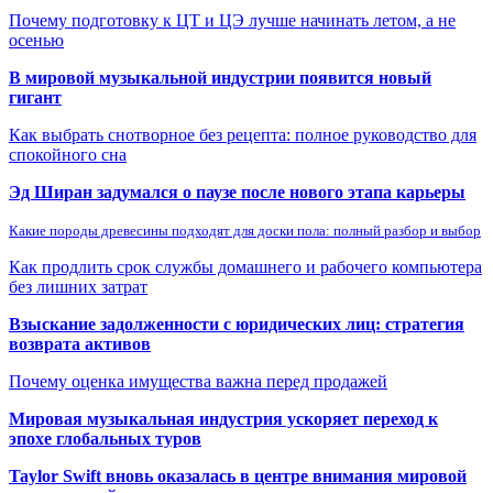
Почему подготовку к ЦТ и ЦЭ лучше начинать летом, а не
осенью
В мировой музыкальной индустрии появится новый
гигант
Как выбрать снотворное без рецепта: полное руководство для
спокойного сна
Эд Ширан задумался о паузе после нового этапа карьеры
Какие породы древесины подходят для доски пола: полный разбор и выбор
Как продлить срок службы домашнего и рабочего компьютера
без лишних затрат
Взыскание задолженности с юридических лиц: стратегия
возврата активов
Почему оценка имущества важна перед продажей
Мировая музыкальная индустрия ускоряет переход к
эпохе глобальных туров
Taylor Swift вновь оказалась в центре внимания мировой