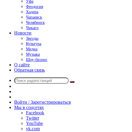
Уфа
Феодосия
Хадера
Чапаевск
Челябинск
Чикаго
Новости
Звезды
Культура
Медиа
Музыка
Шоу-бизнес
О сайте
Обратная связь
Поиск
Switch
радиостанций
skin
Sidebar
Случайное
радио
Войти / Зарегистрироваться
Мы в соцсетях
Facebook
Twitter
YouTube
vk.com