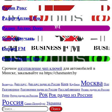
Муіньо
зняла
Радио
Радио Рокс
кліп
Рокс
на
Радио
Радио Аплюс Рок
трек
Аплюс
Елтона
Рок
Джона
Радио
Радио Аплюс Deep
та
Аплюс
Брітні
Deep
Время
Время Звучать
Спірс
Звучать
Бизнес
Бизнес FM
FM
Радио
Радио Аплюс Beat
Аплюс
Beat
Срочное
изготовление чип ключей
для автомобилей в
Минске, заказывайте на https://chasmaster.by
Москва
Киев
Дип-хаус
Дип-хаус радио из России
Клубное
Поп
Беларусь
Разговорное
Расслабляющее
Разговорное радио из России
Релакс радио из России
Рок
Рок радио из России
Ретро
Ретро-радио из России
Россия
Украина
Санкт-Петербург
Найти: