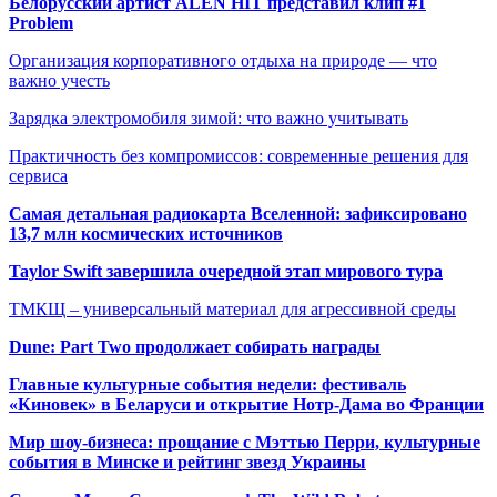
Белорусский артист ALEN HIT представил клип #1
Problem
Организация корпоративного отдыха на природе — что
важно учесть
Зарядка электромобиля зимой: что важно учитывать
Практичность без компромиссов: современные решения для
сервиса
Самая детальная радиокарта Вселенной: зафиксировано
13,7 млн космических источников
Taylor Swift завершила очередной этап мирового тура
ТМКЩ – универсальный материал для агрессивной среды
Dune: Part Two продолжает собирать награды
Главные культурные события недели: фестиваль
«Киновек» в Беларуси и открытие Нотр-Дама во Франции
Мир шоу-бизнеса: прощание с Мэттью Перри, культурные
события в Минске и рейтинг звезд Украины