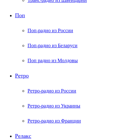
Транс-радио из Швейцарии
Поп
Поп-радио из России
Поп-радио из Беларуси
Поп радио из Молдовы
Ретро
Ретро-радио из России
Ретро-радио из Украины
Ретро-радио из Франции
Релакс