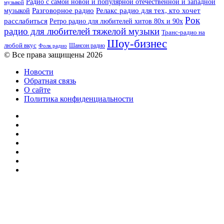
Радио с самой новой и популярной отечественной и западной
музыкой
музыкой
Разговорное радио
Релакс радио для тех, кто хочет
Рок
расслабиться
Ретро радио для любителей хитов 80х и 90х
радио для любителей тяжелой музыки
Транс-радио на
Шоу-бизнес
любой вкус
Шансон радио
Фолк радио
© Все права защищены 2026
Новости
Обратная связь
О сайте
Политика конфиденциальности
Facebook
Twitter
YouTube
vk.com
Одноклассники
Telegram
RSS
Кнопка
«Наверх»