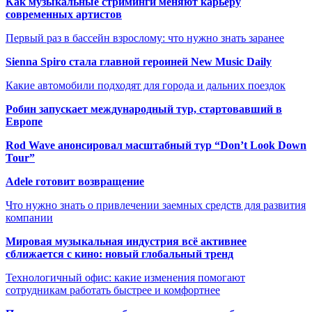
Как музыкальные стриминги меняют карьеру
современных артистов
Первый раз в бассейн взрослому: что нужно знать заранее
Sienna Spiro стала главной героиней New Music Daily
Какие автомобили подходят для города и дальних поездок
Робин запускает международный тур, стартовавший в
Европе
Rod Wave анонсировал масштабный тур “Don’t Look Down
Tour”
Adele готовит возвращение
Что нужно знать о привлечении заемных средств для развития
компании
Мировая музыкальная индустрия всё активнее
сближается с кино: новый глобальный тренд
Технологичный офис: какие изменения помогают
сотрудникам работать быстрее и комфортнее