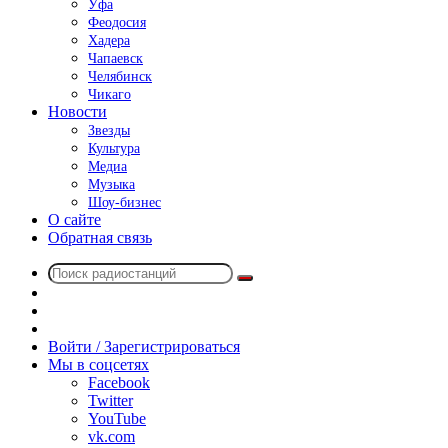
Уфа
Феодосия
Хадера
Чапаевск
Челябинск
Чикаго
Новости
Звезды
Культура
Медиа
Музыка
Шоу-бизнес
О сайте
Обратная связь
Поиск
Switch
радиостанций
skin
Sidebar
Случайное
радио
Войти / Зарегистрироваться
Мы в соцсетях
Facebook
Twitter
YouTube
vk.com