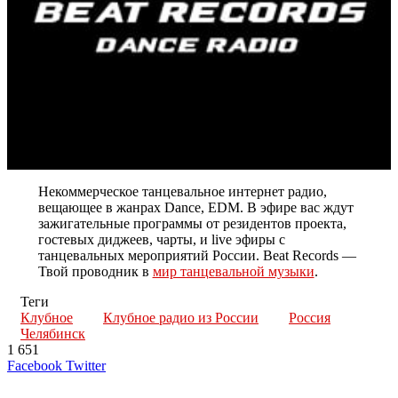
Некоммерческое танцевальное интернет радио,
вещающее в жанрах Dance, EDM. В эфире вас ждут
зажигательные программы от резидентов проекта,
гостевых диджеев, чарты, и live эфиры с
танцевальных мероприятий России. Beat Records —
Твой проводник в
мир танцевальной музыки
.
Теги
Клубное
Клубное радио из России
Россия
Челябинск
1 651
LinkedIn
Tumblr
Reddit
Вконтакте
Одноклассники
Skype
Messenger
Messenger
WhatsApp
Telegram
Viber
Line
Поделиться
Печатать
Facebook
Twitter
через
электронную