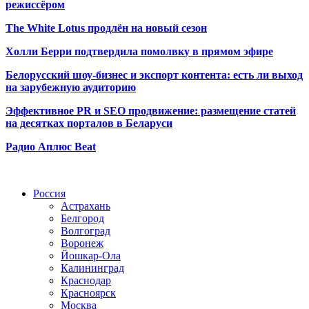
режиссёром
The White Lotus продлён на новый сезон
Холли Берри подтвердила помолвк
у в прямом эфире
Белорусский шоу-бизнес и экспорт контента: есть ли выход
на зарубежную аудиторию
Эффективное PR и SEO продвижение:
размещение статей
на десятках порталов в Беларуси
Радио Аплюс Beat
Радио по странам
Россия
Астрахань
Белгород
Волгоград
Воронеж
Йошкар-Ола
Калининград
Краснодар
Красноярск
Москва