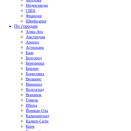
Молдова
Нидерланды
США
Франция
Швейцария
По городам
Алма-Ата
Амстердам
Ареццо
Астрахань
Баар
Белгород
Березники
Берлин
Борисовка
Вильнюс
Винница
Волгоград
Воронеж
Гомель
Ибица
Йошкар-Ола
Калининград
Калвер-Сити
Киев