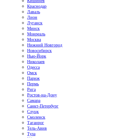
Кишинёв
Краснодар
Лаваль
Лион
Луганск
Минск
Монреаль
Москва
Нижний Новгород
Новосибирск
Нью-Йорк
Николаев
Одесса
Омск
Париж
Пермь
Рига
Ростов-на-Дону
Самара
Санкт-Петербург
Слуцк
Смоленск
Таганрог
Тель-Авив
Тула