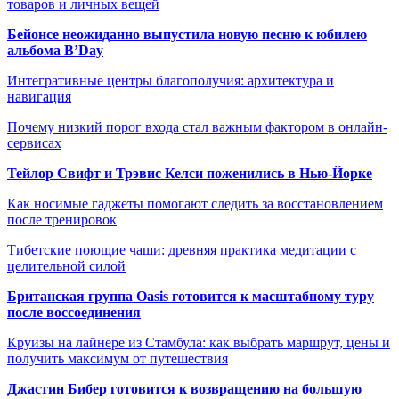
товаров и личных вещей
Бейонсе неожиданно выпустила новую песню к юбилею
альбома B’Day
Интегративные центры благополучия: архитектура и
навигация
Почему низкий порог входа стал важным фактором в онлайн-
сервисах
Тейлор Свифт и Трэвис Келси поженились в Нью-Йорке
Как носимые гаджеты помогают следить за восстановлением
после тренировок
Тибетские поющие чаши: древняя практика медитации с
целительной силой
Британская группа Oasis готовится к масштабному туру
после воссоединения
Круизы на лайнере из Стамбула: как выбрать маршрут, цены и
получить максимум от путешествия
Джастин Бибер готовится к возвращению на большую