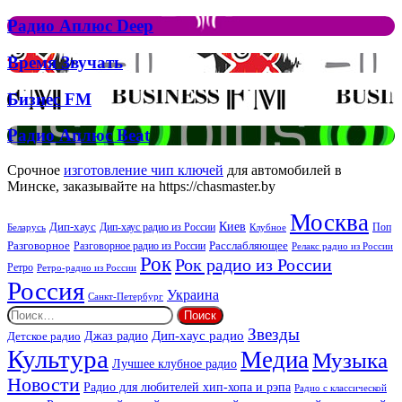
Аплюс
Елтона
Рок
Джона
Радио
Радио Аплюс Deep
та
Аплюс
Брітні
Deep
Время
Время Звучать
Спірс
Звучать
Бизнес
Бизнес FM
FM
Радио
Радио Аплюс Beat
Аплюс
Beat
Срочное
изготовление чип ключей
для автомобилей в
Минске, заказывайте на https://chasmaster.by
Москва
Киев
Дип-хаус
Дип-хаус радио из России
Клубное
Поп
Беларусь
Разговорное
Расслабляющее
Разговорное радио из России
Релакс радио из России
Рок
Рок радио из России
Ретро
Ретро-радио из России
Россия
Украина
Санкт-Петербург
Найти:
Звезды
Дип-хаус радио
Джаз радио
Детское радио
Культура
Медиа
Музыка
Лучшее клубное радио
Новости
Радио для любителей хип-хопа и рэпа
Радио с классической