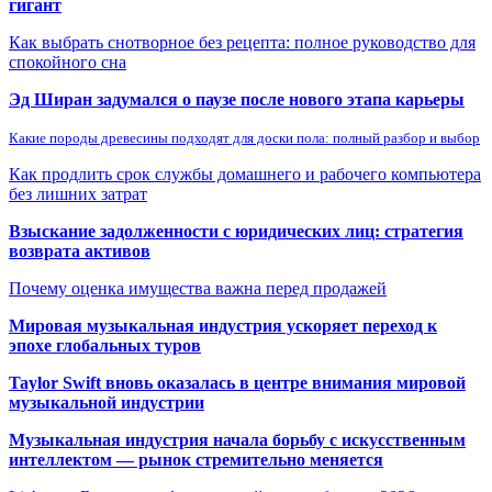
гигант
Как выбрать снотворное без рецепта: полное руководство для
спокойного сна
Эд Ширан задумался о паузе после нового этапа карьеры
Какие породы древесины подходят для доски пола: полный разбор и выбор
Как продлить срок службы домашнего и рабочего компьютера
без лишних затрат
Взыскание задолженности с юридических лиц: стратегия
возврата активов
Почему оценка имущества важна перед продажей
Мировая музыкальная индустрия ускоряет переход к
эпохе глобальных туров
Taylor Swift вновь оказалась в центре внимания мировой
музыкальной индустрии
Музыкальная индустрия начала борьбу с искусственным
интеллектом — рынок стремительно меняется