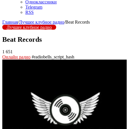
Одноклассники
Telegram
RSS
Главная
/
Лучшее клубное радио
/
Beat Records
Лучшее клубное радио
Beat Records
1 651
Онлайн радио
#radiobells_script_hash