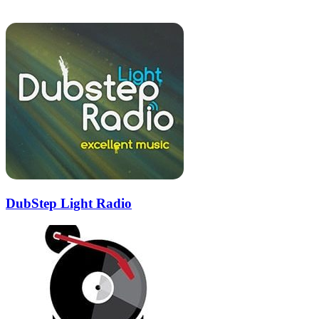
Похожие радио
почту
DubStep Light Radio