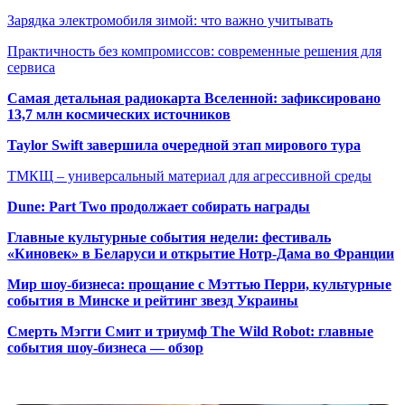
Зарядка электромобиля зимой: что важно учитывать
Практичность без компромиссов: современные решения для
сервиса
Самая детальная радиокарта Вселенной: зафиксировано
13,7 млн космических источников
Taylor Swift завершила очередной этап мирового тура
ТМКЩ – универсальный материал для агрессивной среды
Dune: Part Two продолжает собирать награды
Главные культурные события недели: фестиваль
«Киновек» в Беларуси и открытие Нотр-Дама во Франции
Мир шоу-бизнеса: прощание с Мэттью Перри, культурные
события в Минске и рейтинг звезд Украины
Смерть Мэгги Смит и триумф The Wild Robot: главные
события шоу-бизнеса — обзор
Популярные радиостанции