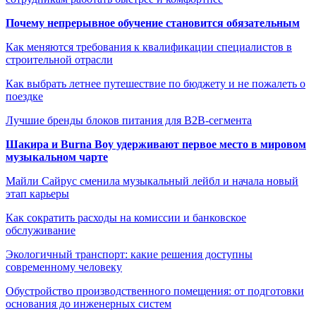
Почему непрерывное обучение становится обязательным
Как меняются требования к квалификации специалистов в
строительной отрасли
Как выбрать летнее путешествие по бюджету и не пожалеть о
поездке
Лучшие бренды блоков питания для B2B-сегмента
Шакира и Burna Boy удерживают первое место в мировом
музыкальном чарте
Майли Сайрус сменила музыкальный лейбл и начала новый
этап карьеры
Как сократить расходы на комиссии и банковское
обслуживание
Экологичный транспорт: какие решения доступны
современному человеку
Обустройство производственного помещения: от подготовки
основания до инженерных систем