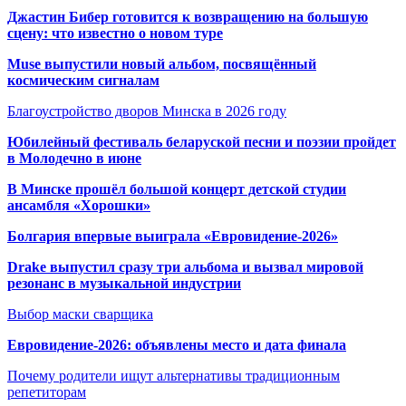
Джастин Бибер готовится к возвращению на большую
сцену: что известно о новом туре
Muse выпустили новый альбом, посвящённый
космическим сигналам
Благоустройство дворов Минска в 2026 году
Юбилейный фестиваль беларуской песни и поэзии пройдет
в Молодечно в июне
В Минске прошёл большой концерт детской студии
ансамбля «Хорошки»
Болгария впервые выиграла «Евровидение-2026»
Drake выпустил сразу три альбома и вызвал мировой
резонанс в музыкальной индустрии
Выбор маски сварщика
Евровидение-2026: объявлены место и дата финала
Почему родители ищут альтернативы традиционным
репетиторам