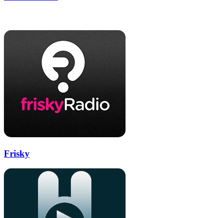
через
электронную
Похожие радио
почту
Frisky