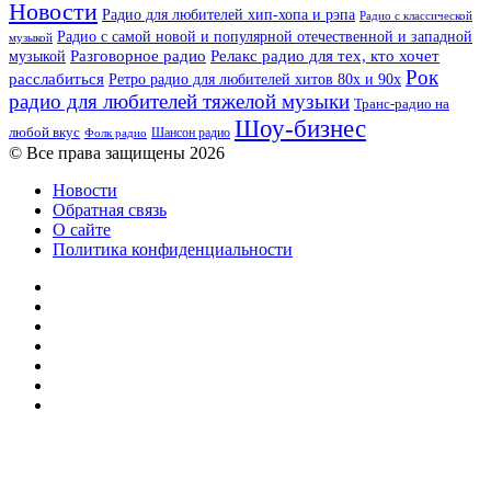
Новости
Радио для любителей хип-хопа и рэпа
Радио с классической
Радио с самой новой и популярной отечественной и западной
музыкой
музыкой
Разговорное радио
Релакс радио для тех, кто хочет
Рок
расслабиться
Ретро радио для любителей хитов 80х и 90х
радио для любителей тяжелой музыки
Транс-радио на
Шоу-бизнес
любой вкус
Шансон радио
Фолк радио
© Все права защищены 2026
Новости
Обратная связь
О сайте
Политика конфиденциальности
Facebook
Twitter
YouTube
vk.com
Одноклассники
Telegram
RSS
Кнопка
«Наверх»