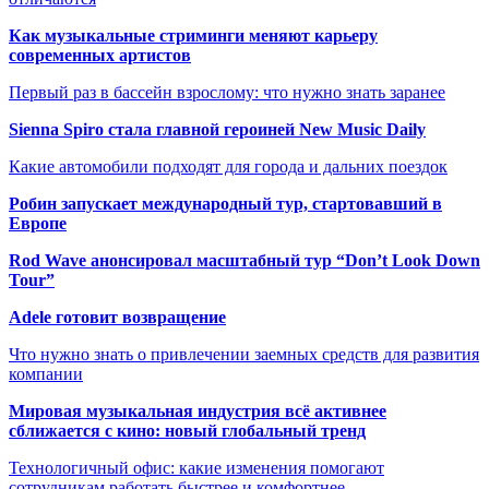
Как музыкальные стриминги меняют карьеру
современных артистов
Первый раз в бассейн взрослому: что нужно знать заранее
Sienna Spiro стала главной героиней New Music Daily
Какие автомобили подходят для города и дальних поездок
Робин запускает международный тур, стартовавший в
Европе
Rod Wave анонсировал масштабный тур “Don’t Look Down
Tour”
Adele готовит возвращение
Что нужно знать о привлечении заемных средств для развития
компании
Мировая музыкальная индустрия всё активнее
сближается с кино: новый глобальный тренд
Технологичный офис: какие изменения помогают
сотрудникам работать быстрее и комфортнее