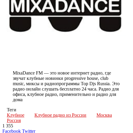
MixaDance FM — это новое интернет радио, где
звучат клубные новинки progressive house, club
music, миксы и радиопрограммы Top Djs Russia. Это
радио онлайн слушать бесплатно 24 часа. Радио для
офиса, клубное радио, применительно и радио для
дома
Теги
Клубное
Клубное радио из России
Москва
Россия
1 355
LinkedIn
Tumblr
Reddit
Вконтакте
Одноклассники
Skype
Messenger
Messenger
WhatsApp
Telegram
Viber
Line
Поделиться
Печатать
Facebook
Twitter