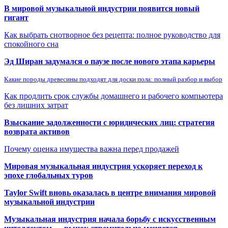
В мировой музыкальной индустрии появится новый
гигант
Как выбрать снотворное без рецепта: полное руководство для
спокойного сна
Эд Ширан задумался о паузе после нового этапа карьеры
Какие породы древесины подходят для доски пола: полный разбор и выбор
Как продлить срок службы домашнего и рабочего компьютера
без лишних затрат
Взыскание задолженности с юридических лиц: стратегия
возврата активов
Почему оценка имущества важна перед продажей
Мировая музыкальная индустрия ускоряет переход к
эпохе глобальных туров
Taylor Swift вновь оказалась в центре внимания мировой
музыкальной индустрии
Музыкальная индустрия начала борьбу с искусственным