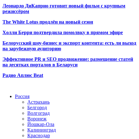
Леонардо ДиКаприо готовит новый фильм с крупным
режиссёром
The White Lotus продлён на новый сезон
Холли Берри подтвердила помолвк
у в прямом эфире
Белорусский шоу-бизнес и экспорт контента: есть ли выход
на зарубежную аудиторию
Эффективное PR и SEO продвижение:
размещение статей
на десятках порталов в Беларуси
Радио Аплюс Beat
Радио по странам
Россия
Астрахань
Белгород
Волгоград
Воронеж
Йошкар-Ола
Калининград
Краснодар