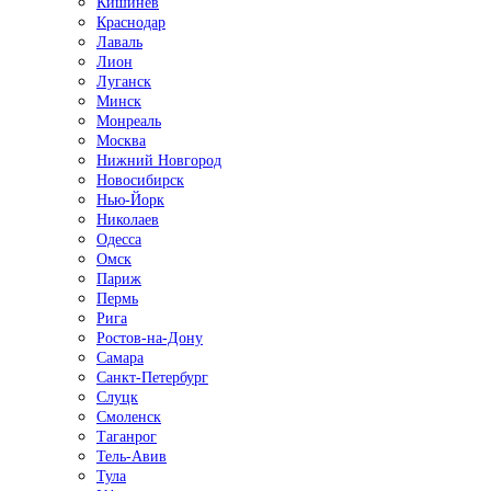
Кишинёв
Краснодар
Лаваль
Лион
Луганск
Минск
Монреаль
Москва
Нижний Новгород
Новосибирск
Нью-Йорк
Николаев
Одесса
Омск
Париж
Пермь
Рига
Ростов-на-Дону
Самара
Санкт-Петербург
Слуцк
Смоленск
Таганрог
Тель-Авив
Тула