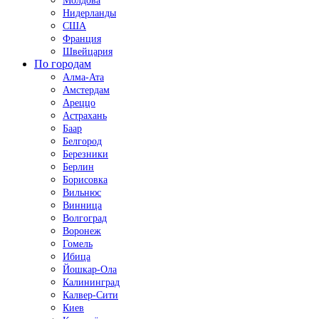
Молдова
Нидерланды
США
Франция
Швейцария
По городам
Алма-Ата
Амстердам
Ареццо
Астрахань
Баар
Белгород
Березники
Берлин
Борисовка
Вильнюс
Винница
Волгоград
Воронеж
Гомель
Ибица
Йошкар-Ола
Калининград
Калвер-Сити
Киев