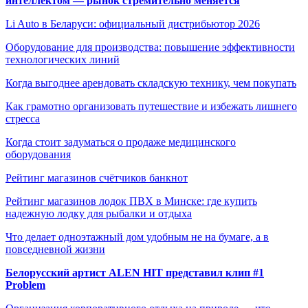
интеллектом — рынок стремительно меняется
Li Auto в Беларуси: официальный дистрибьютор 2026
Оборудование для производства: повышение эффективности
технологических линий
Когда выгоднее арендовать складскую технику, чем покупать
Как грамотно организовать путешествие и избежать лишнего
стресса
Когда стоит задуматься о продаже медицинского
оборудования
Рейтинг магазинов счётчиков банкнот
Рейтинг магазинов лодок ПВХ в Минске: где купить
надежную лодку для рыбалки и отдыха
Что делает одноэтажный дом удобным не на бумаге, а в
повседневной жизни
Белорусский артист ALEN HIT представил клип #1
Problem