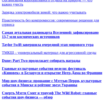
Организация корпоративного отдыха на природе — что
важно учесть
Зарядка электромобиля зимой: что важно учитывать
Практичность без компромиссов: современные решения для
сервиса
Самая детальная радиокарта Вселенной: зафиксировано
13,7 млн космических источников
Taylor Swift завершила очередной этап мирового тура
ТМКЩ – универсальный материал для агрессивной среды
Dune: Part Two продолжает собирать награды
Главные культурные события недели: фестиваль
«Киновек» в Беларуси и открытие Нотр-Дама во Франции
Мир шоу-бизнеса: прощание с Мэттью Перри, культурные
события в Минске и рейтинг звезд Украины
Смерть Мэгги Смит и триумф The Wild Robot: главные
события шоу-бизнеса — обзор