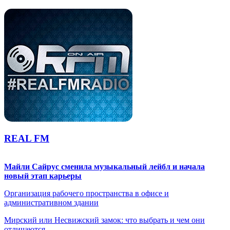
REAL FM
Майли Сайрус сменила музыкальный лейбл и начала
новый этап карьеры
Организация рабочего пространства в офисе и
административном здании
Мирский или Несвижский замок: что выбрать и чем они
отличаются