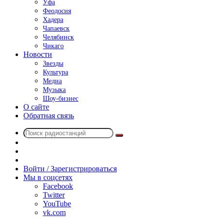
Уфа
Феодосия
Хадера
Чапаевск
Челябинск
Чикаго
Новости
Звезды
Культура
Медиа
Музыка
Шоу-бизнес
О сайте
Обратная связь
Поиск
Switch
радиостанций
skin
Sidebar
Случайное
радио
Войти / Зарегистрироваться
Мы в соцсетях
Facebook
Twitter
YouTube
vk.com