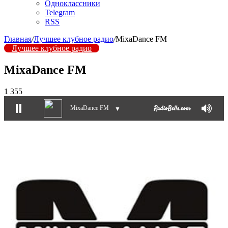
Одноклассники
Telegram
RSS
Главная
/
Лучшее клубное радио
/
MixaDance FM
Лучшее клубное радио
MixaDance FM
1 355
MixaDance FM
▼