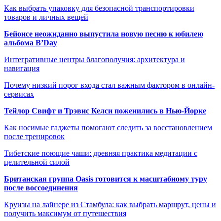
Как выбрать упаковку для безопасной транспортировки
товаров и личных вещей
Бейонсе неожиданно выпустила новую песню к юбилею
альбома B’Day
Интегративные центры благополучия: архитектура и
навигация
Почему низкий порог входа стал важным фактором в онлайн-
сервисах
Тейлор Свифт и Трэвис Келси поженились в Нью-Йорке
Как носимые гаджеты помогают следить за восстановлением
после тренировок
Тибетские поющие чаши: древняя практика медитации с
целительной силой
Британская группа Oasis готовится к масштабному туру
после воссоединения
Круизы на лайнере из Стамбула: как выбрать маршрут, цены и
получить максимум от путешествия