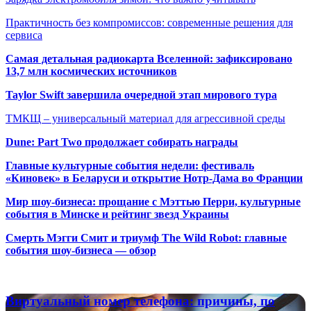
Практичность без компромиссов: современные решения для
сервиса
Самая детальная радиокарта Вселенной: зафиксировано
13,7 млн космических источников
Taylor Swift завершила очередной этап мирового тура
ТМКЩ – универсальный материал для агрессивной среды
Dune: Part Two продолжает собирать награды
Главные культурные события недели: фестиваль
«Киновек» в Беларуси и открытие Нотр-Дама во Франции
Мир шоу-бизнеса: прощание с Мэттью Перри, культурные
события в Минске и рейтинг звезд Украины
Смерть Мэгги Смит и триумф The Wild Robot: главные
события шоу-бизнеса — обзор
Популярные радиостанции
Виртуальный
Виртуальный номер телефона: причины, по