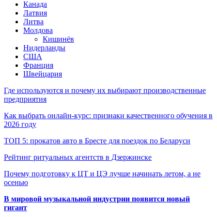
Канада
Латвия
Литва
Молдова
Кишинёв
Нидерланды
США
Франция
Швейцария
Где используются и почему их выбирают производственные
предприятия
Как выбрать онлайн-курс: признаки качественного обучения в
2026 году
ТОП 5: прокатов авто в Бресте для поездок по Беларуси
Рейтинг ритуальных агентств в Дзержинске
Почему подготовку к ЦТ и ЦЭ лучше начинать летом, а не
осенью
В мировой музыкальной индустрии появится новый
гигант