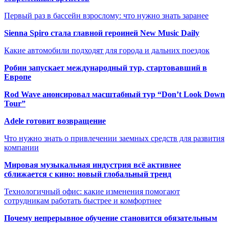
Первый раз в бассейн взрослому: что нужно знать заранее
Sienna Spiro стала главной героиней New Music Daily
Какие автомобили подходят для города и дальних поездок
Робин запускает международный тур, стартовавший в
Европе
Rod Wave анонсировал масштабный тур “Don’t Look Down
Tour”
Adele готовит возвращение
Что нужно знать о привлечении заемных средств для развития
компании
Мировая музыкальная индустрия всё активнее
сближается с кино: новый глобальный тренд
Технологичный офис: какие изменения помогают
сотрудникам работать быстрее и комфортнее
Почему непрерывное обучение становится обязательным