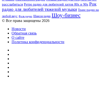
Рок
расслабиться
Ретро радио для любителей хитов 80х и 90х
радио для любителей тяжелой музыки
Транс-радио на
Шоу-бизнес
любой вкус
Шансон радио
Фолк радио
© Все права защищены 2026
Новости
Обратная связь
О сайте
Политика конфиденциальности
Facebook
Twitter
YouTube
vk.com
Одноклассники
Telegram
RSS
Кнопка
«Наверх»