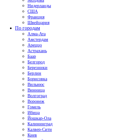
Молдова
Нидерланды
США
Франция
Швейцария
По городам
Алма-Ата
Амстердам
Ареццо
Астрахань
Баар
Белгород
Березники
Берлин
Борисовка
Вильнюс
Винница
Волгоград
Воронеж
Гомель
Ибица
Йошкар-Ола
Калининград
Калвер-Сити
Киев