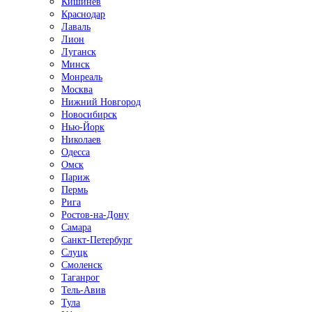
Кишинёв
Краснодар
Лаваль
Лион
Луганск
Минск
Монреаль
Москва
Нижний Новгород
Новосибирск
Нью-Йорк
Николаев
Одесса
Омск
Париж
Пермь
Рига
Ростов-на-Дону
Самара
Санкт-Петербург
Слуцк
Смоленск
Таганрог
Тель-Авив
Тула