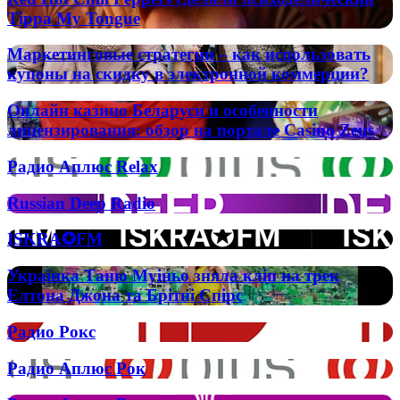
та
ЦЭ:
Hot
РФ?
Tippa My Tongue
«Києві
простое
Chili
мій»
объяснение
Peppers
Маркетинговые
для
Маркетинговые стратегии – как использовать
сделали
стратегии
школьников
купоны на скидку в электронной коммерции?
психоделический
–
Tippa
как
Онлайн
My
Онлайн казино Беларуси и особенности
использовать
казино
Tongue
лицензирования: обзор на портале Casino Zeus
купоны
Беларуси
на
и
Радио
скидку
Радио Аплюс Relax
особенности
Аплюс
в
лицензирования:
Relax
электронной
Russian
Russian Deep Radio
обзор
коммерции?
Deep
на
Radio
портале
ISKRA✪FM
ISKRA✪FM
Casino
Zeus
Українка
Українка Таню Муіньо зняла кліп на трек
Таню
Елтона Джона та Брітні Спірс
Муіньо
зняла
Радио
Радио Рокс
кліп
Рокс
на
Радио
Радио Аплюс Рок
трек
Аплюс
Елтона
Рок