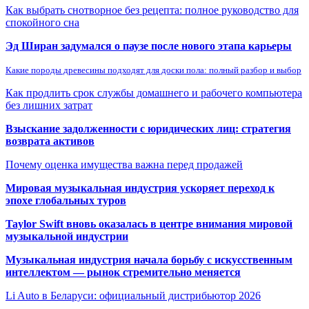
Как выбрать снотворное без рецепта: полное руководство для
спокойного сна
Эд Ширан задумался о паузе после нового этапа карьеры
Какие породы древесины подходят для доски пола: полный разбор и выбор
Как продлить срок службы домашнего и рабочего компьютера
без лишних затрат
Взыскание задолженности с юридических лиц: стратегия
возврата активов
Почему оценка имущества важна перед продажей
Мировая музыкальная индустрия ускоряет переход к
эпохе глобальных туров
Taylor Swift вновь оказалась в центре внимания мировой
музыкальной индустрии
Музыкальная индустрия начала борьбу с искусственным
интеллектом — рынок стремительно меняется
Li Auto в Беларуси: официальный дистрибьютор 2026