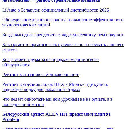
интеллектом — рынок стремительно меняется
Li Auto в Беларуси: официальный дистрибьютор 2026
Оборудование для производства: повышение эффективности
технологических линий
Когда выгоднее арендовать складскую технику, чем покупать
Как грамотно организовать путешествие и избежать лишнего
стресса
Когда стоит задуматься о продаже медицинского
оборудования
Рейтинг магазинов счётчиков банкнот
Рейтинг магазинов лодок ПВХ в Минске: где купить
надежную лодку для рыбалки и отдыха
Что делает одноэтажный дом удобным не на бумаге, а в
повседневной жизни
Белорусский артист ALEN HIT представил клип #1
Problem