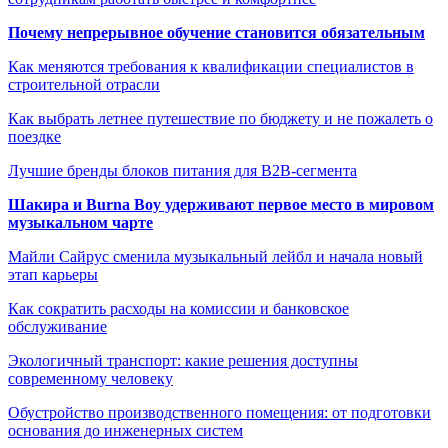
Почему непрерывное обучение становится обязательным
Как меняются требования к квалификации специалистов в
строительной отрасли
Как выбрать летнее путешествие по бюджету и не пожалеть о
поездке
Лучшие бренды блоков питания для B2B-сегмента
Шакира и Burna Boy удерживают первое место в мировом
музыкальном чарте
Майли Сайрус сменила музыкальный лейбл и начала новый
этап карьеры
Как сократить расходы на комиссии и банковское
обслуживание
Экологичный транспорт: какие решения доступны
современному человеку
Обустройство производственного помещения: от подготовки
основания до инженерных систем