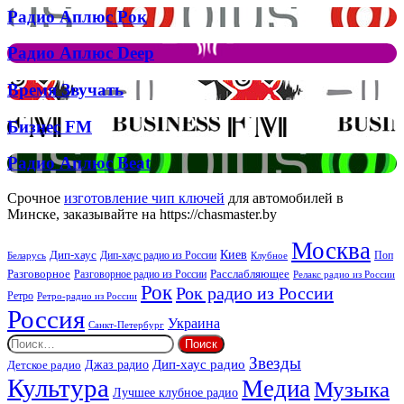
на
Радио
Радио Аплюс Рок
трек
Аплюс
Елтона
Рок
Джона
Радио
Радио Аплюс Deep
та
Аплюс
Брітні
Deep
Время
Время Звучать
Спірс
Звучать
Бизнес
Бизнес FM
FM
Радио
Радио Аплюс Beat
Аплюс
Beat
Срочное
изготовление чип ключей
для автомобилей в
Минске, заказывайте на https://chasmaster.by
Москва
Киев
Дип-хаус
Дип-хаус радио из России
Клубное
Поп
Беларусь
Разговорное
Расслабляющее
Разговорное радио из России
Релакс радио из России
Рок
Рок радио из России
Ретро
Ретро-радио из России
Россия
Украина
Санкт-Петербург
Найти:
Звезды
Дип-хаус радио
Джаз радио
Детское радио
Культура
Медиа
Музыка
Лучшее клубное радио