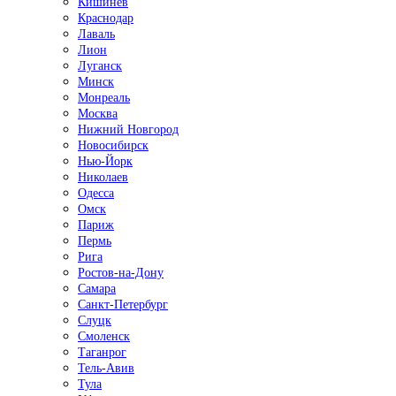
Кишинёв
Краснодар
Лаваль
Лион
Луганск
Минск
Монреаль
Москва
Нижний Новгород
Новосибирск
Нью-Йорк
Николаев
Одесса
Омск
Париж
Пермь
Рига
Ростов-на-Дону
Самара
Санкт-Петербург
Слуцк
Смоленск
Таганрог
Тель-Авив
Тула