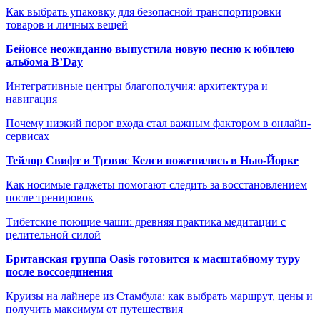
Как выбрать упаковку для безопасной транспортировки
товаров и личных вещей
Бейонсе неожиданно выпустила новую песню к юбилею
альбома B’Day
Интегративные центры благополучия: архитектура и
навигация
Почему низкий порог входа стал важным фактором в онлайн-
сервисах
Тейлор Свифт и Трэвис Келси поженились в Нью-Йорке
Как носимые гаджеты помогают следить за восстановлением
после тренировок
Тибетские поющие чаши: древняя практика медитации с
целительной силой
Британская группа Oasis готовится к масштабному туру
после воссоединения
Круизы на лайнере из Стамбула: как выбрать маршрут, цены и
получить максимум от путешествия