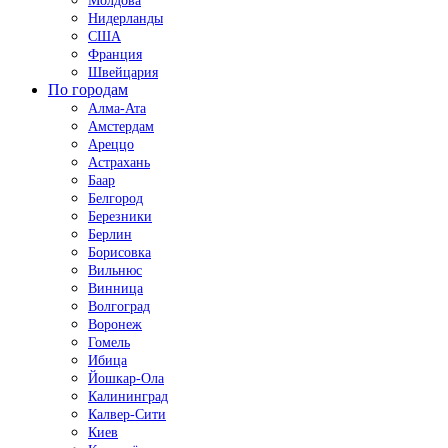
Молдова
Нидерланды
США
Франция
Швейцария
По городам
Алма-Ата
Амстердам
Ареццо
Астрахань
Баар
Белгород
Березники
Берлин
Борисовка
Вильнюс
Винница
Волгоград
Воронеж
Гомель
Ибица
Йошкар-Ола
Калининград
Калвер-Сити
Киев