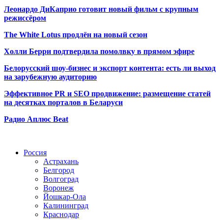
Леонардо ДиКаприо готовит новый фильм с крупным
режиссёром
The White Lotus продлён на новый сезон
Холли Берри подтвердила помолвк
у в прямом эфире
Белорусский шоу-бизнес и экспорт контента: есть ли выход
на зарубежную аудиторию
Эффективное PR и SEO продвижение:
размещение статей
на десятках порталов в Беларуси
Радио Аплюс Beat
Радио по странам
Россия
Астрахань
Белгород
Волгоград
Воронеж
Йошкар-Ола
Калининград
Краснодар