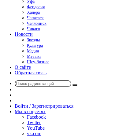
Уфа
Феодосия
Хадера
Чапаевск
Челябинск
Чикаго
Новости
Звезды
Культура
Медиа
Музыка
Шоу-бизнес
О сайте
Обратная связь
Поиск
Switch
радиостанций
skin
Sidebar
Случайное
радио
Войти / Зарегистрироваться
Мы в соцсетях
Facebook
Twitter
YouTube
vk.com