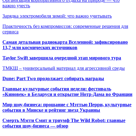
Организация корпоративного отдыха на природе — что
важно учесть
Зарядка электромобиля зимой: что важно учитывать
Практичность без компромиссов: современные решения для
сервиса
Самая детальная радиокарта Вселенной: зафиксировано
13,7 млн космических источников
Taylor Swift завершила очередной этап мирового тура
ТМКЩ – универсальный материал для агрессивной среды
Dune: Part Two продолжает собирать награды
Главные культурные события недели: фестиваль
«Киновек» в Беларуси и открытие Нотр-Дама во Франции
Мир шоу-бизнеса: прощание с Мэттью Перри, культурные
события в Минске и рейтинг звезд Украины
Смерть Мэгги Смит и триумф The Wild Robot: главные
события шоу-бизнеса — обзор