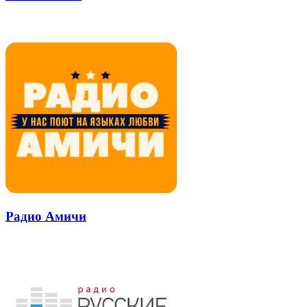
через
электронную
Похожие радио
почту
Радио Амичи