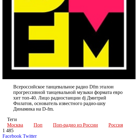
Всероссийское танцевальное радио Dfm эталон
прогрессивной танцевальной музыки формата евро
хит топ-40. Лицо радиостанции dj Дмитрий
Филатов, основатель известного радио-шоу
Динамика на D-fm.
Теги
Москва
Поп
Поп-радио из России
Россия
1 485
LinkedIn
Tumblr
Reddit
Вконтакте
Одноклассники
Skype
Messenger
Messenger
WhatsApp
Telegram
Viber
Line
Поделиться
Печатать
Facebook
Twitter