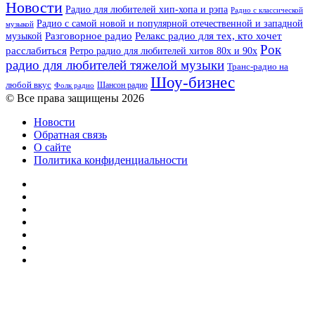
Новости
Радио для любителей хип-хопа и рэпа
Радио с классической
Радио с самой новой и популярной отечественной и западной
музыкой
музыкой
Разговорное радио
Релакс радио для тех, кто хочет
Рок
расслабиться
Ретро радио для любителей хитов 80х и 90х
радио для любителей тяжелой музыки
Транс-радио на
Шоу-бизнес
любой вкус
Шансон радио
Фолк радио
© Все права защищены 2026
Новости
Обратная связь
О сайте
Политика конфиденциальности
Facebook
Twitter
YouTube
vk.com
Одноклассники
Telegram
RSS
Кнопка
«Наверх»