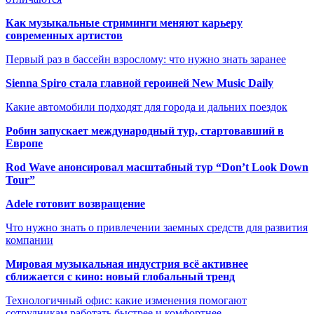
Как музыкальные стриминги меняют карьеру
современных артистов
Первый раз в бассейн взрослому: что нужно знать заранее
Sienna Spiro стала главной героиней New Music Daily
Какие автомобили подходят для города и дальних поездок
Робин запускает международный тур, стартовавший в
Европе
Rod Wave анонсировал масштабный тур “Don’t Look Down
Tour”
Adele готовит возвращение
Что нужно знать о привлечении заемных средств для развития
компании
Мировая музыкальная индустрия всё активнее
сближается с кино: новый глобальный тренд
Технологичный офис: какие изменения помогают
сотрудникам работать быстрее и комфортнее