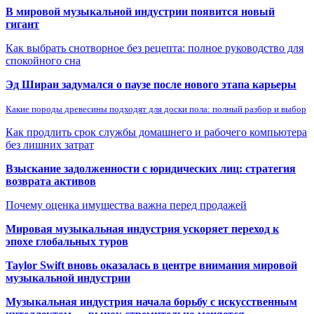
В мировой музыкальной индустрии появится новый
гигант
Как выбрать снотворное без рецепта: полное руководство для
спокойного сна
Эд Ширан задумался о паузе после нового этапа карьеры
Какие породы древесины подходят для доски пола: полный разбор и выбор
Как продлить срок службы домашнего и рабочего компьютера
без лишних затрат
Взыскание задолженности с юридических лиц: стратегия
возврата активов
Почему оценка имущества важна перед продажей
Мировая музыкальная индустрия ускоряет переход к
эпохе глобальных туров
Taylor Swift вновь оказалась в центре внимания мировой
музыкальной индустрии
Музыкальная индустрия начала борьбу с искусственным