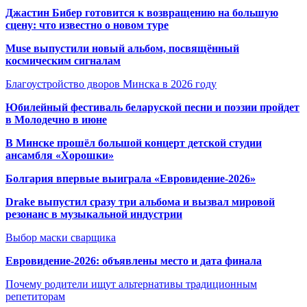
Джастин Бибер готовится к возвращению на большую
сцену: что известно о новом туре
Muse выпустили новый альбом, посвящённый
космическим сигналам
Благоустройство дворов Минска в 2026 году
Юбилейный фестиваль беларуской песни и поэзии пройдет
в Молодечно в июне
В Минске прошёл большой концерт детской студии
ансамбля «Хорошки»
Болгария впервые выиграла «Евровидение-2026»
Drake выпустил сразу три альбома и вызвал мировой
резонанс в музыкальной индустрии
Выбор маски сварщика
Евровидение-2026: объявлены место и дата финала
Почему родители ищут альтернативы традиционным
репетиторам