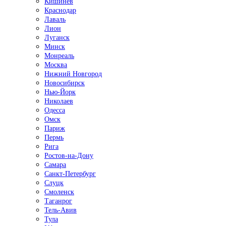
Кишинёв
Краснодар
Лаваль
Лион
Луганск
Минск
Монреаль
Москва
Нижний Новгород
Новосибирск
Нью-Йорк
Николаев
Одесса
Омск
Париж
Пермь
Рига
Ростов-на-Дону
Самара
Санкт-Петербург
Слуцк
Смоленск
Таганрог
Тель-Авив
Тула