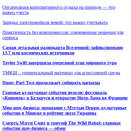
Организация корпоративного отдыха на природе — что
важно учесть
Зарядка электромобиля зимой: что важно учитывать
Практичность без компромиссов: современные решения для
сервиса
Самая детальная радиокарта Вселенной: зафиксировано
13,7 млн космических источников
Taylor Swift завершила очередной этап мирового тура
ТМКЩ – универсальный материал для агрессивной среды
Dune: Part Two продолжает собирать награды
Главные культурные события недели: фестиваль
«Киновек» в Беларуси и открытие Нотр-Дама во Франции
Мир шоу-бизнеса: прощание с Мэттью Перри, культурные
события в Минске и рейтинг звезд Украины
Смерть Мэгги Смит и триумф The Wild Robot: главные
события шоу-бизнеса — обзор