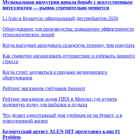
Музыкальная индустрия начала борьбу с искусственным
интеллектом — рынок стремительно меняется
Li Auto в Беларуси: официальный дистрибьютор 2026
Оборудование для производства: повышение эффективности
технологических линий
Когда выгоднее арендовать складскую технику, чем покупать
Как грамотно организовать путешествие и избежать лишнего
стресса
Когда стоит задуматься о продаже медицинского
оборудования
Рейтинг магазинов счётчиков банкнот
Рейтинг магазинов лодок ПВХ в Минске: где купить
надежную лодку для рыбалки и отдыха
Что делает одноэтажный дом удобным не на бумаге, а в
повседневной жизни
Белорусский артист ALEN HIT представил клип #1
Problem