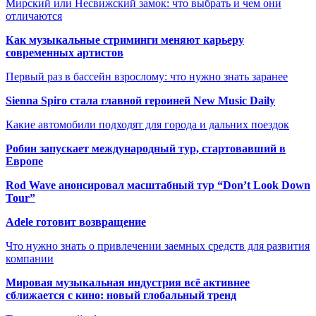
Мирский или Несвижский замок: что выбрать и чем они
отличаются
Как музыкальные стриминги меняют карьеру
современных артистов
Первый раз в бассейн взрослому: что нужно знать заранее
Sienna Spiro стала главной героиней New Music Daily
Какие автомобили подходят для города и дальних поездок
Робин запускает международный тур, стартовавший в
Европе
Rod Wave анонсировал масштабный тур “Don’t Look Down
Tour”
Adele готовит возвращение
Что нужно знать о привлечении заемных средств для развития
компании
Мировая музыкальная индустрия всё активнее
сближается с кино: новый глобальный тренд