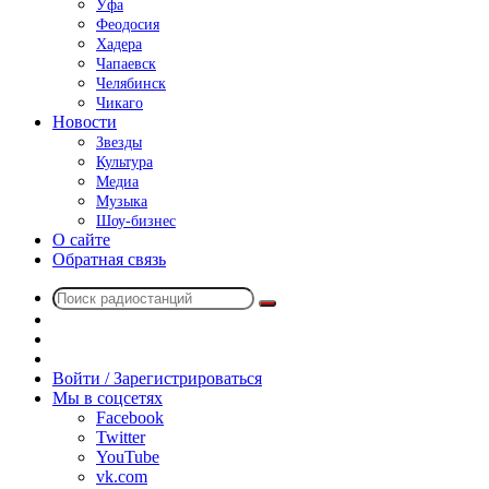
Уфа
Феодосия
Хадера
Чапаевск
Челябинск
Чикаго
Новости
Звезды
Культура
Медиа
Музыка
Шоу-бизнес
О сайте
Обратная связь
Поиск
Switch
радиостанций
skin
Sidebar
Случайное
радио
Войти / Зарегистрироваться
Мы в соцсетях
Facebook
Twitter
YouTube
vk.com