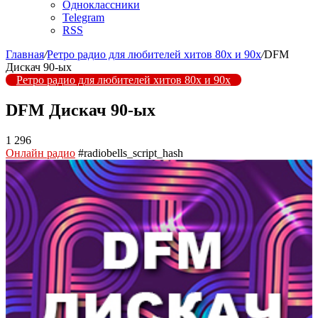
Одноклассники
Telegram
RSS
Главная
/
Ретро радио для любителей хитов 80х и 90х
/
DFM
Дискач 90-ых
Ретро радио для любителей хитов 80х и 90х
DFM Дискач 90-ых
1 296
Онлайн радио
#radiobells_script_hash