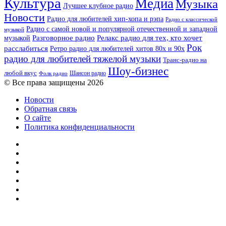
Культура
Медиа
Музыка
Лучшее клубное радио
Новости
Радио для любителей хип-хопа и рэпа
Радио с классической
Радио с самой новой и популярной отечественной и западной
музыкой
музыкой
Разговорное радио
Релакс радио для тех, кто хочет
Рок
расслабиться
Ретро радио для любителей хитов 80х и 90х
радио для любителей тяжелой музыки
Транс-радио на
Шоу-бизнес
любой вкус
Шансон радио
Фолк радио
© Все права защищены 2026
Новости
Обратная связь
О сайте
Политика конфиденциальности
Facebook
Twitter
YouTube
vk.com
Одноклассники
Telegram
RSS
Кнопка
«Наверх»