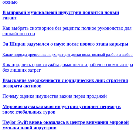
осенью
В мировой музыкальной индустрии появится новый
гигант
Как выбрать снотворное без рецепта: полное руководство для
спокойного сна
Эд Ширан задумался о паузе после нового этапа карьеры
Какие породы древесины подходят для доски пола: полный разбор и выбор
Как продлить срок службы домашнего и рабочего компьютера
без лишних затрат
Взыскание задолженности с юридических лиц: стратегия
возврата активов
Почему оценка имущества важна перед продажей
Мировая музыкальная индустрия ускоряет переход к
эпохе глобальных туров
Taylor Swift вновь оказалась в центре внимания мировой
музыкальной индустрии