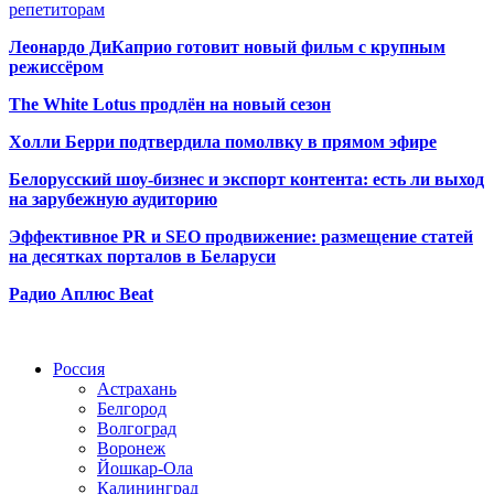
репетиторам
Леонардо ДиКаприо готовит новый фильм с крупным
режиссёром
The White Lotus продлён на новый сезон
Холли Берри подтвердила помолвк
у в прямом эфире
Белорусский шоу-бизнес и экспорт контента: есть ли выход
на зарубежную аудиторию
Эффективное PR и SEO продвижение:
размещение статей
на десятках порталов в Беларуси
Радио Аплюс Beat
Радио по странам
Россия
Астрахань
Белгород
Волгоград
Воронеж
Йошкар-Ола
Калининград