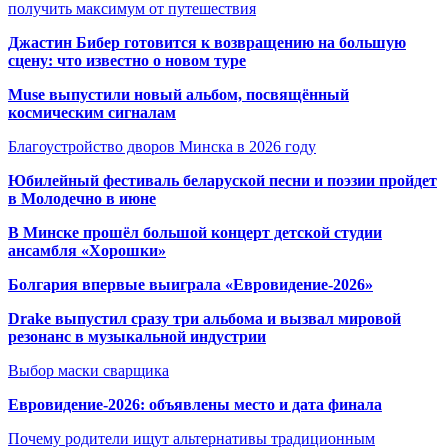
получить максимум от путешествия
Джастин Бибер готовится к возвращению на большую
сцену: что известно о новом туре
Muse выпустили новый альбом, посвящённый
космическим сигналам
Благоустройство дворов Минска в 2026 году
Юбилейный фестиваль беларуской песни и поэзии пройдет
в Молодечно в июне
В Минске прошёл большой концерт детской студии
ансамбля «Хорошки»
Болгария впервые выиграла «Евровидение-2026»
Drake выпустил сразу три альбома и вызвал мировой
резонанс в музыкальной индустрии
Выбор маски сварщика
Евровидение-2026: объявлены место и дата финала
Почему родители ищут альтернативы традиционным