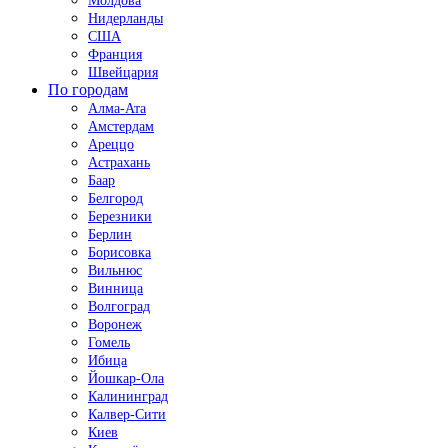
Молдова
Нидерланды
США
Франция
Швейцария
По городам
Алма-Ата
Амстердам
Ареццо
Астрахань
Баар
Белгород
Березники
Берлин
Борисовка
Вильнюс
Винница
Волгоград
Воронеж
Гомель
Ибица
Йошкар-Ола
Калининград
Калвер-Сити
Киев