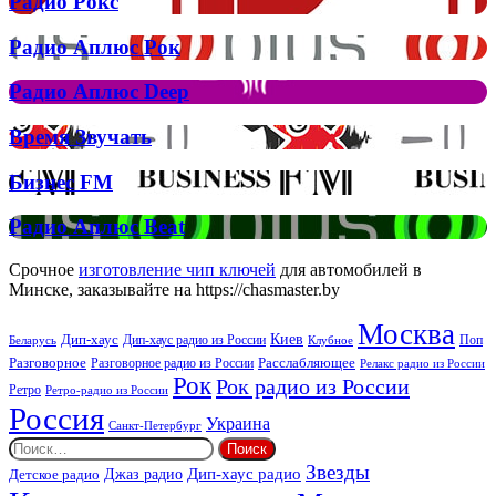
Радио Рокс
кліп
Рокс
на
Радио
Радио Аплюс Рок
трек
Аплюс
Елтона
Рок
Джона
Радио
Радио Аплюс Deep
та
Аплюс
Брітні
Deep
Время
Время Звучать
Спірс
Звучать
Бизнес
Бизнес FM
FM
Радио
Радио Аплюс Beat
Аплюс
Beat
Срочное
изготовление чип ключей
для автомобилей в
Минске, заказывайте на https://chasmaster.by
Москва
Киев
Дип-хаус
Дип-хаус радио из России
Клубное
Поп
Беларусь
Разговорное
Расслабляющее
Разговорное радио из России
Релакс радио из России
Рок
Рок радио из России
Ретро
Ретро-радио из России
Россия
Украина
Санкт-Петербург
Найти:
Звезды
Дип-хаус радио
Джаз радио
Детское радио