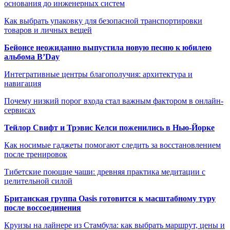
основания до инженерных систем
Как выбрать упаковку для безопасной транспортировки
товаров и личных вещей
Бейонсе неожиданно выпустила новую песню к юбилею
альбома B’Day
Интегративные центры благополучия: архитектура и
навигация
Почему низкий порог входа стал важным фактором в онлайн-
сервисах
Тейлор Свифт и Трэвис Келси поженились в Нью-Йорке
Как носимые гаджеты помогают следить за восстановлением
после тренировок
Тибетские поющие чаши: древняя практика медитации с
целительной силой
Британская группа Oasis готовится к масштабному туру
после воссоединения
Круизы на лайнере из Стамбула: как выбрать маршрут, цены и