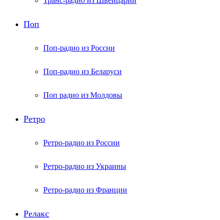
Транс-радио из Швейцарии
Поп
Поп-радио из России
Поп-радио из Беларуси
Поп радио из Молдовы
Ретро
Ретро-радио из России
Ретро-радио из Украины
Ретро-радио из Франции
Релакс