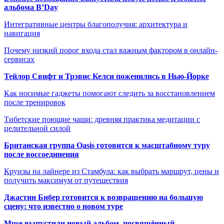
альбома B’Day
Интегративные центры благополучия: архитектура и
навигация
Почему низкий порог входа стал важным фактором в онлайн-
сервисах
Тейлор Свифт и Трэвис Келси поженились в Нью-Йорке
Как носимые гаджеты помогают следить за восстановлением
после тренировок
Тибетские поющие чаши: древняя практика медитации с
целительной силой
Британская группа Oasis готовится к масштабному туру
после воссоединения
Круизы на лайнере из Стамбула: как выбрать маршрут, цены и
получить максимум от путешествия
Джастин Бибер готовится к возвращению на большую
сцену: что известно о новом туре
Muse выпустили новый альбом, посвящённый