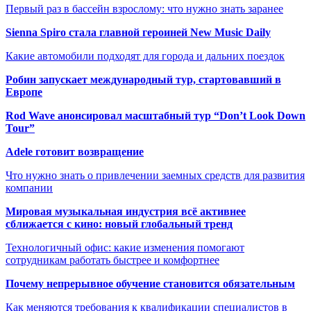
Первый раз в бассейн взрослому: что нужно знать заранее
Sienna Spiro стала главной героиней New Music Daily
Какие автомобили подходят для города и дальних поездок
Робин запускает международный тур, стартовавший в
Европе
Rod Wave анонсировал масштабный тур “Don’t Look Down
Tour”
Adele готовит возвращение
Что нужно знать о привлечении заемных средств для развития
компании
Мировая музыкальная индустрия всё активнее
сближается с кино: новый глобальный тренд
Технологичный офис: какие изменения помогают
сотрудникам работать быстрее и комфортнее
Почему непрерывное обучение становится обязательным
Как меняются требования к квалификации специалистов в