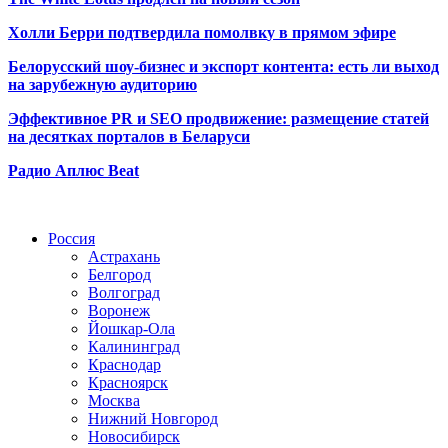
Холли Берри подтвердила помолвк
у в прямом эфире
Белорусский шоу-бизнес и экспорт контента: есть ли выход
на зарубежную аудиторию
Эффективное PR и SEO продвижение:
размещение статей
на десятках порталов в Беларуси
Радио Аплюс Beat
Радио по странам
Россия
Астрахань
Белгород
Волгоград
Воронеж
Йошкар-Ола
Калининград
Краснодар
Красноярск
Москва
Нижний Новгород
Новосибирск