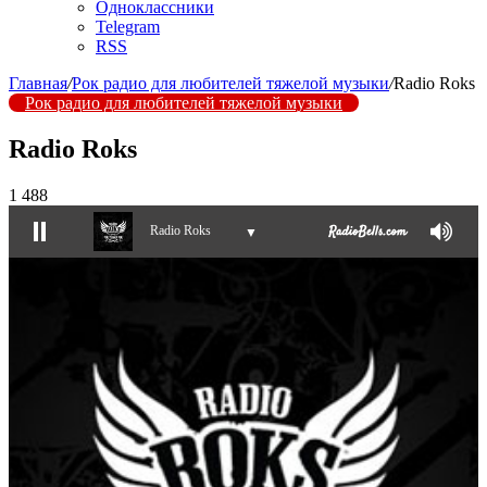
Одноклассники
Telegram
RSS
Главная
/
Рок радио для любителей тяжелой музыки
/
Radio Roks
Рок радио для любителей тяжелой музыки
Radio Roks
1 488
Radio Roks
▼