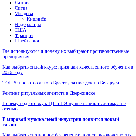
Латвия
Литва
Молдова
Кишинёв
Нидерланды
США
Франция
Швейцария
Где используются и почему их выбирают производственные
предприятия
Как выбрать онлайн-курс: признаки качественного обучения в
2026 году
ТОП 5: прокатов авто в Бресте для поездок по Беларуси
Рейтинг ритуальных агентств в Дзержинске
Почему подготовку к ЦТ и ЦЭ лучше начинать летом, а не
осенью
В мировой музыкальной индустрии появится новый
гигант
Как выбрать снотворное без рецепта: полное руководство для