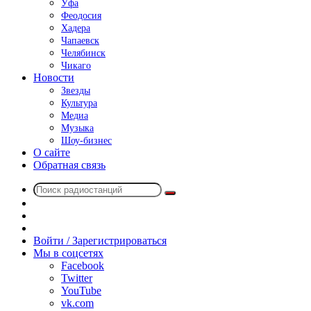
Уфа
Феодосия
Хадера
Чапаевск
Челябинск
Чикаго
Новости
Звезды
Культура
Медиа
Музыка
Шоу-бизнес
О сайте
Обратная связь
Поиск
Switch
радиостанций
skin
Sidebar
Случайное
радио
Войти / Зарегистрироваться
Мы в соцсетях
Facebook
Twitter
YouTube
vk.com