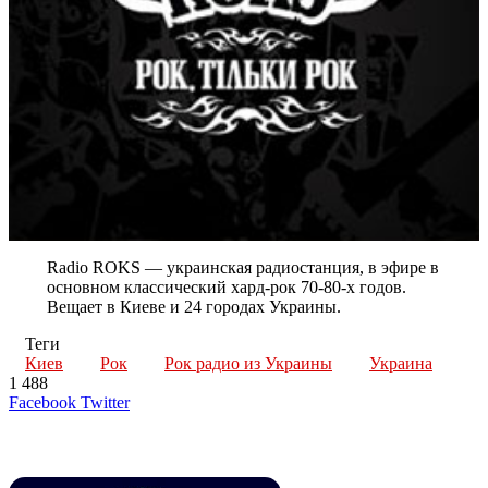
Radio ROKS — украинская радиостанция, в эфире в
основном классический хард-рок 70-80-х годов.
Вещает в Киеве и 24 городах Украины.
Теги
Киев
Рок
Рок радио из Украины
Украина
1 488
LinkedIn
Tumblr
Reddit
Вконтакте
Одноклассники
Skype
Messenger
Messenger
WhatsApp
Telegram
Viber
Line
Поделиться
Печатать
Facebook
Twitter
через
электронную
Похожие радио
почту