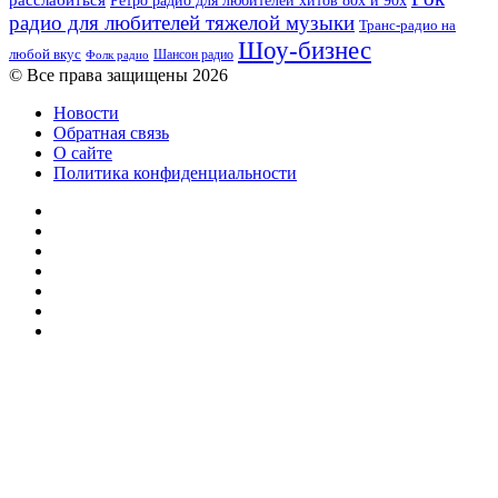
расслабиться
Ретро радио для любителей хитов 80х и 90х
радио для любителей тяжелой музыки
Транс-радио на
Шоу-бизнес
любой вкус
Шансон радио
Фолк радио
© Все права защищены 2026
Новости
Обратная связь
О сайте
Политика конфиденциальности
Facebook
Twitter
YouTube
vk.com
Одноклассники
Telegram
RSS
Кнопка
«Наверх»