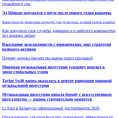
спокойного сна
Эд Ширан задумался о паузе после нового этапа карьеры
Какие породы древесины подходят для доски пола: полный разбор и выбор
Как продлить срок службы домашнего и рабочего компьютера
без лишних затрат
Взыскание задолженности с юридических лиц: стратегия
возврата активов
Почему оценка имущества важна перед продажей
Мировая музыкальная индустрия ускоряет переход к
эпохе глобальных туров
Taylor Swift вновь оказалась в центре внимания мировой
музыкальной индустрии
Музыкальная индустрия начала борьбу с искусственным
интеллектом — рынок стремительно меняется
Li Auto в Беларуси: официальный дистрибьютор 2026
Оборудование для производства: повышение эффективности