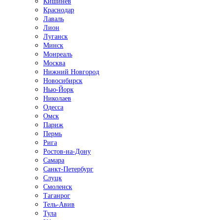
Кишинёв
Краснодар
Лаваль
Лион
Луганск
Минск
Монреаль
Москва
Нижний Новгород
Новосибирск
Нью-Йорк
Николаев
Одесса
Омск
Париж
Пермь
Рига
Ростов-на-Дону
Самара
Санкт-Петербург
Слуцк
Смоленск
Таганрог
Тель-Авив
Тула