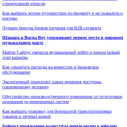
строительной отрасли
Как выбрать летнее путешествие по бюджету и не пожалеть о
поездке
Лучшие бренды блоков питания для B2B-сегмента
Шакира и Burna Boy удерживают первое место в мировом
музыкальном чарте
Майли Сайрус сменила музыкальный лейбл и начала новый
этап карьеры
Как сократить расходы на комиссии и банковское
обслуживание
Экологичный транспорт: какие решения доступны
современному человеку
Обустройство производственного помещения: от подготовки
основания до инженерных систем
Как выбрать упаковку для безопасной транспортировки
товаров и личных вещей
Бейонсе неожиданно выпустила новую песню к юбилею