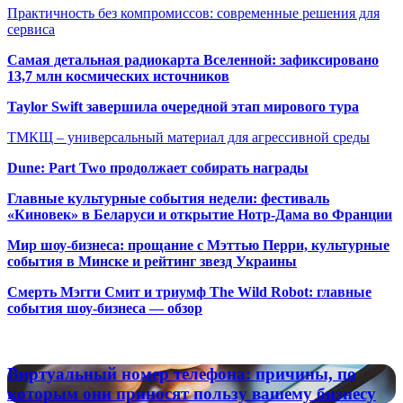
Практичность без компромиссов: современные решения для
сервиса
Самая детальная радиокарта Вселенной: зафиксировано
13,7 млн космических источников
Taylor Swift завершила очередной этап мирового тура
ТМКЩ – универсальный материал для агрессивной среды
Dune: Part Two продолжает собирать награды
Главные культурные события недели: фестиваль
«Киновек» в Беларуси и открытие Нотр-Дама во Франции
Мир шоу-бизнеса: прощание с Мэттью Перри, культурные
события в Минске и рейтинг звезд Украины
Смерть Мэгги Смит и триумф The Wild Robot: главные
события шоу-бизнеса — обзор
Популярные радиостанции
Виртуальный
Виртуальный номер телефона: причины, по
номер
которым они приносят пользу вашему бизнесу