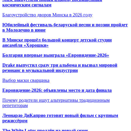
космическим сигналам
Благоустройство дворов Минска в 2026 году
Юбилейный фестиваль беларуской песни и поэзии пройдет
в Молодечно в июне
В Минске прошёл большой концерт детской студии
ансамбля «Хорошки»
Болгария впервые выиграла «Евровидение-2026»
Drake выпустил сразу три альбома и вызвал мировой
резонанс в музыкальной индустрии
Выбор маски сварщика
Евровидение-2026: объявлены место и дата финала
Почему родители ищут альтернативы традиционным
репетиторам
Леонардо ДиКаприо готовит новый фильм с крупным
режиссёром
The White Lotus продлён на новый сезон