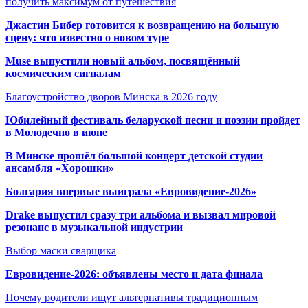
получить максимум от путешествия
Джастин Бибер готовится к возвращению на большую
сцену: что известно о новом туре
Muse выпустили новый альбом, посвящённый
космическим сигналам
Благоустройство дворов Минска в 2026 году
Юбилейный фестиваль беларуской песни и поэзии пройдет
в Молодечно в июне
В Минске прошёл большой концерт детской студии
ансамбля «Хорошки»
Болгария впервые выиграла «Евровидение-2026»
Drake выпустил сразу три альбома и вызвал мировой
резонанс в музыкальной индустрии
Выбор маски сварщика
Евровидение-2026: объявлены место и дата финала
Почему родители ищут альтернативы традиционным