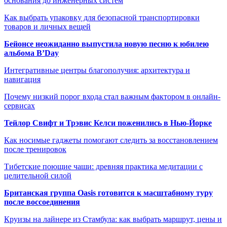
основания до инженерных систем
Как выбрать упаковку для безопасной транспортировки
товаров и личных вещей
Бейонсе неожиданно выпустила новую песню к юбилею
альбома B’Day
Интегративные центры благополучия: архитектура и
навигация
Почему низкий порог входа стал важным фактором в онлайн-
сервисах
Тейлор Свифт и Трэвис Келси поженились в Нью-Йорке
Как носимые гаджеты помогают следить за восстановлением
после тренировок
Тибетские поющие чаши: древняя практика медитации с
целительной силой
Британская группа Oasis готовится к масштабному туру
после воссоединения
Круизы на лайнере из Стамбула: как выбрать маршрут, цены и