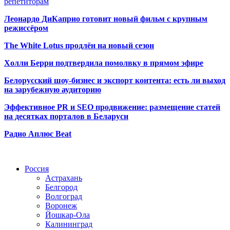
репетиторам
Леонардо ДиКаприо готовит новый фильм с крупным
режиссёром
The White Lotus продлён на новый сезон
Холли Берри подтвердила помолвк
у в прямом эфире
Белорусский шоу-бизнес и экспорт контента: есть ли выход
на зарубежную аудиторию
Эффективное PR и SEO продвижение:
размещение статей
на десятках порталов в Беларуси
Радио Аплюс Beat
Радио по странам
Россия
Астрахань
Белгород
Волгоград
Воронеж
Йошкар-Ола
Калининград