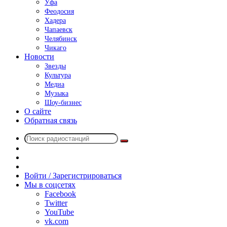
Уфа
Феодосия
Хадера
Чапаевск
Челябинск
Чикаго
Новости
Звезды
Культура
Медиа
Музыка
Шоу-бизнес
О сайте
Обратная связь
Поиск
Switch
радиостанций
skin
Sidebar
Случайное
радио
Войти / Зарегистрироваться
Мы в соцсетях
Facebook
Twitter
YouTube
vk.com