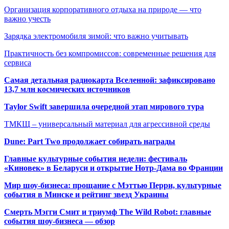
Организация корпоративного отдыха на природе — что
важно учесть
Зарядка электромобиля зимой: что важно учитывать
Практичность без компромиссов: современные решения для
сервиса
Самая детальная радиокарта Вселенной: зафиксировано
13,7 млн космических источников
Taylor Swift завершила очередной этап мирового тура
ТМКЩ – универсальный материал для агрессивной среды
Dune: Part Two продолжает собирать награды
Главные культурные события недели: фестиваль
«Киновек» в Беларуси и открытие Нотр-Дама во Франции
Мир шоу-бизнеса: прощание с Мэттью Перри, культурные
события в Минске и рейтинг звезд Украины
Смерть Мэгги Смит и триумф The Wild Robot: главные
события шоу-бизнеса — обзор