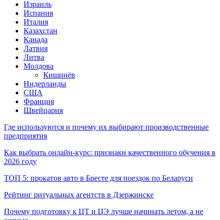
Израиль
Испания
Италия
Казахстан
Канада
Латвия
Литва
Молдова
Кишинёв
Нидерланды
США
Франция
Швейцария
Где используются и почему их выбирают производственные
предприятия
Как выбрать онлайн-курс: признаки качественного обучения в
2026 году
ТОП 5: прокатов авто в Бресте для поездок по Беларуси
Рейтинг ритуальных агентств в Дзержинске
Почему подготовку к ЦТ и ЦЭ лучше начинать летом, а не