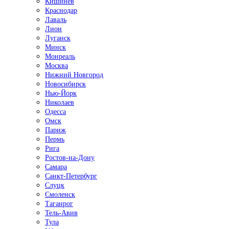
Кишинёв
Краснодар
Лаваль
Лион
Луганск
Минск
Монреаль
Москва
Нижний Новгород
Новосибирск
Нью-Йорк
Николаев
Одесса
Омск
Париж
Пермь
Рига
Ростов-на-Дону
Самара
Санкт-Петербург
Слуцк
Смоленск
Таганрог
Тель-Авив
Тула