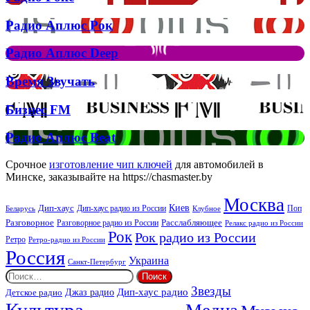
кліп
Рокс
на
Радио
Радио Аплюс Рок
трек
Аплюс
Елтона
Рок
Джона
Радио
Радио Аплюс Deep
та
Аплюс
Брітні
Deep
Время
Время Звучать
Спірс
Звучать
Бизнес
Бизнес FM
FM
Радио
Радио Аплюс Beat
Аплюс
Beat
Срочное
изготовление чип ключей
для автомобилей в
Минске, заказывайте на https://chasmaster.by
Москва
Киев
Дип-хаус
Дип-хаус радио из России
Клубное
Поп
Беларусь
Разговорное
Расслабляющее
Разговорное радио из России
Релакс радио из России
Рок
Рок радио из России
Ретро
Ретро-радио из России
Россия
Украина
Санкт-Петербург
Найти:
Звезды
Дип-хаус радио
Джаз радио
Детское радио