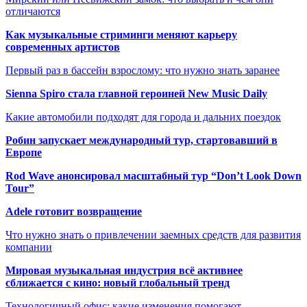
отличаются
Как музыкальные стриминги меняют карьеру
современных артистов
Первый раз в бассейн взрослому: что нужно знать заранее
Sienna Spiro стала главной героиней New Music Daily
Какие автомобили подходят для города и дальних поездок
Робин запускает международный тур, стартовавший в
Европе
Rod Wave анонсировал масштабный тур “Don’t Look Down
Tour”
Adele готовит возвращение
Что нужно знать о привлечении заемных средств для развития
компании
Мировая музыкальная индустрия всё активнее
сближается с кино: новый глобальный тренд
Технологичный офис: какие изменения помогают