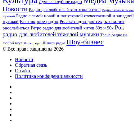
Культура
Медиа
Музыка
Лучшее клубное радио
Новости
Радио для любителей хип-хопа и рэпа
Радио с классической
Радио с самой новой и популярной отечественной и западной
музыкой
музыкой
Разговорное радио
Релакс радио для тех, кто хочет
Рок
расслабиться
Ретро радио для любителей хитов 80х и 90х
радио для любителей тяжелой музыки
Транс-радио на
Шоу-бизнес
любой вкус
Шансон радио
Фолк радио
© Все права защищены 2026
Новости
Обратная связь
О сайте
Политика конфиденциальности
Facebook
Twitter
YouTube
vk.com
Одноклассники
Telegram
RSS
Кнопка
«Наверх»