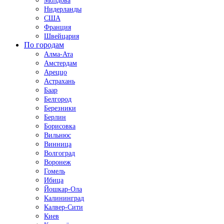
Молдова
Нидерланды
США
Франция
Швейцария
По городам
Алма-Ата
Амстердам
Ареццо
Астрахань
Баар
Белгород
Березники
Берлин
Борисовка
Вильнюс
Винница
Волгоград
Воронеж
Гомель
Ибица
Йошкар-Ола
Калининград
Калвер-Сити
Киев