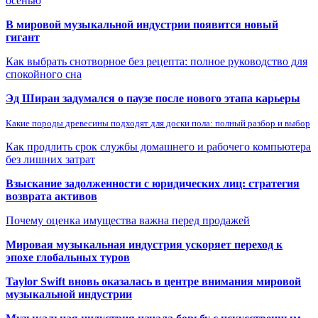
осенью
В мировой музыкальной индустрии появится новый
гигант
Как выбрать снотворное без рецепта: полное руководство для
спокойного сна
Эд Ширан задумался о паузе после нового этапа карьеры
Какие породы древесины подходят для доски пола: полный разбор и выбор
Как продлить срок службы домашнего и рабочего компьютера
без лишних затрат
Взыскание задолженности с юридических лиц: стратегия
возврата активов
Почему оценка имущества важна перед продажей
Мировая музыкальная индустрия ускоряет переход к
эпохе глобальных туров
Taylor Swift вновь оказалась в центре внимания мировой
музыкальной индустрии