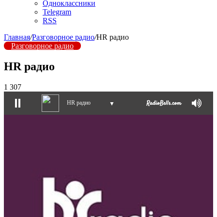
Одноклассники
Telegram
RSS
Главная
/
Разговорное радио
/
HR радио
Разговорное радио
HR радио
1 307
HR радио
▼