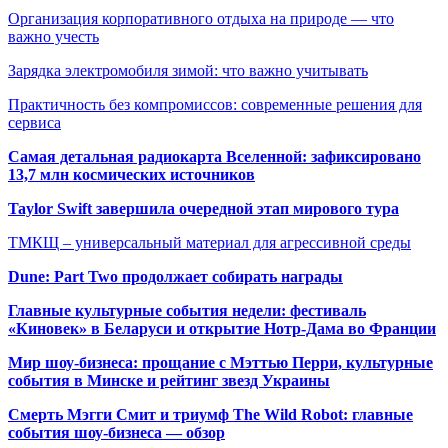
Организация корпоративного отдыха на природе — что
важно учесть
Зарядка электромобиля зимой: что важно учитывать
Практичность без компромиссов: современные решения для
сервиса
Самая детальная радиокарта Вселенной: зафиксировано
13,7 млн космических источников
Taylor Swift завершила очередной этап мирового тура
ТМКЩ – универсальный материал для агрессивной среды
Dune: Part Two продолжает собирать награды
Главные культурные события недели: фестиваль
«Киновек» в Беларуси и открытие Нотр-Дама во Франции
Мир шоу-бизнеса: прощание с Мэттью Перри, культурные
события в Минске и рейтинг звезд Украины
Смерть Мэгги Смит и триумф The Wild Robot: главные
события шоу-бизнеса — обзор