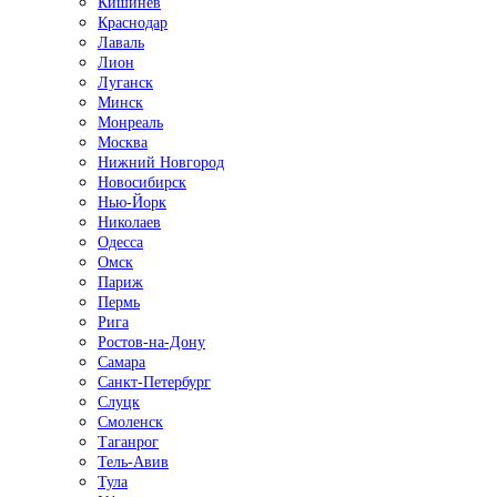
Кишинёв
Краснодар
Лаваль
Лион
Луганск
Минск
Монреаль
Москва
Нижний Новгород
Новосибирск
Нью-Йорк
Николаев
Одесса
Омск
Париж
Пермь
Рига
Ростов-на-Дону
Самара
Санкт-Петербург
Слуцк
Смоленск
Таганрог
Тель-Авив
Тула