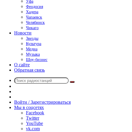
Уфа
Феодосия
Хадера
Чапаевск
Челябинск
Чикаго
Новости
Звезды
Культура
Медиа
Музыка
Шоу-бизнес
О сайте
Обратная связь
Поиск
Switch
радиостанций
skin
Sidebar
Случайное
радио
Войти / Зарегистрироваться
Мы в соцсетях
Facebook
Twitter
YouTube
vk.com