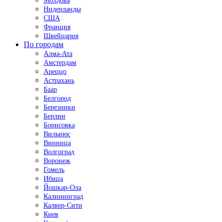
Молдова
Нидерланды
США
Франция
Швейцария
По городам
Алма-Ата
Амстердам
Ареццо
Астрахань
Баар
Белгород
Березники
Берлин
Борисовка
Вильнюс
Винница
Волгоград
Воронеж
Гомель
Ибица
Йошкар-Ола
Калининград
Калвер-Сити
Киев