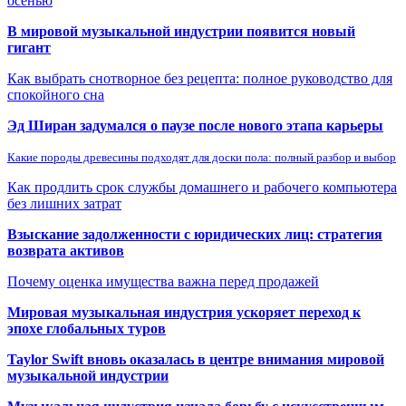
осенью
В мировой музыкальной индустрии появится новый
гигант
Как выбрать снотворное без рецепта: полное руководство для
спокойного сна
Эд Ширан задумался о паузе после нового этапа карьеры
Какие породы древесины подходят для доски пола: полный разбор и выбор
Как продлить срок службы домашнего и рабочего компьютера
без лишних затрат
Взыскание задолженности с юридических лиц: стратегия
возврата активов
Почему оценка имущества важна перед продажей
Мировая музыкальная индустрия ускоряет переход к
эпохе глобальных туров
Taylor Swift вновь оказалась в центре внимания мировой
музыкальной индустрии