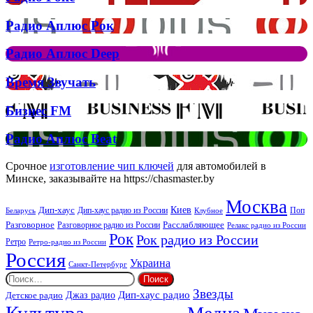
кліп
Рокс
на
Радио
Радио Аплюс Рок
трек
Аплюс
Елтона
Рок
Джона
Радио
Радио Аплюс Deep
та
Аплюс
Брітні
Deep
Время
Время Звучать
Спірс
Звучать
Бизнес
Бизнес FM
FM
Радио
Радио Аплюс Beat
Аплюс
Beat
Срочное
изготовление чип ключей
для автомобилей в
Минске, заказывайте на https://chasmaster.by
Москва
Киев
Дип-хаус
Дип-хаус радио из России
Клубное
Поп
Беларусь
Разговорное
Расслабляющее
Разговорное радио из России
Релакс радио из России
Рок
Рок радио из России
Ретро
Ретро-радио из России
Россия
Украина
Санкт-Петербург
Найти:
Звезды
Дип-хаус радио
Джаз радио
Детское радио