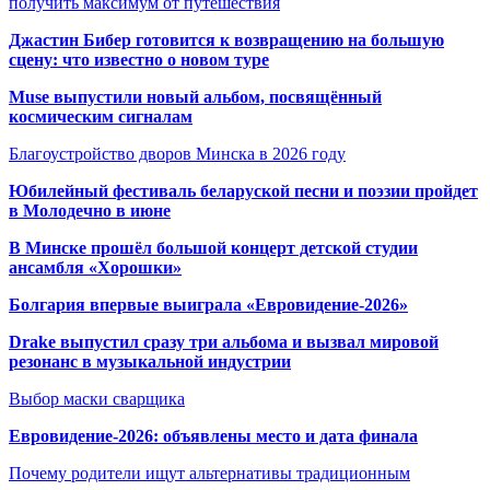
получить максимум от путешествия
Джастин Бибер готовится к возвращению на большую
сцену: что известно о новом туре
Muse выпустили новый альбом, посвящённый
космическим сигналам
Благоустройство дворов Минска в 2026 году
Юбилейный фестиваль беларуской песни и поэзии пройдет
в Молодечно в июне
В Минске прошёл большой концерт детской студии
ансамбля «Хорошки»
Болгария впервые выиграла «Евровидение-2026»
Drake выпустил сразу три альбома и вызвал мировой
резонанс в музыкальной индустрии
Выбор маски сварщика
Евровидение-2026: объявлены место и дата финала
Почему родители ищут альтернативы традиционным