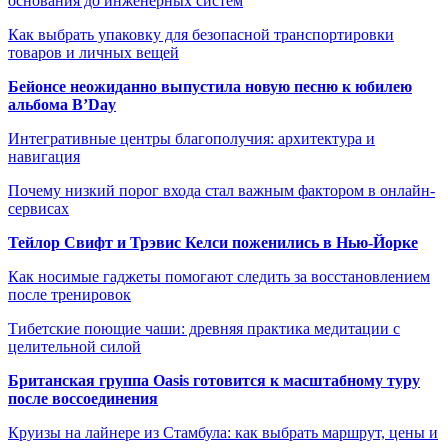
основания до инженерных систем
Как выбрать упаковку для безопасной транспортировки
товаров и личных вещей
Бейонсе неожиданно выпустила новую песню к юбилею
альбома B’Day
Интегративные центры благополучия: архитектура и
навигация
Почему низкий порог входа стал важным фактором в онлайн-
сервисах
Тейлор Свифт и Трэвис Келси поженились в Нью-Йорке
Как носимые гаджеты помогают следить за восстановлением
после тренировок
Тибетские поющие чаши: древняя практика медитации с
целительной силой
Британская группа Oasis готовится к масштабному туру
после воссоединения
Круизы на лайнере из Стамбула: как выбрать маршрут, цены и