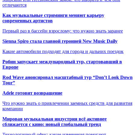
отличаются
Как музыкальные стриминги меняют карьеру
современных артистов
Первый раз в бассейн взрослому: что нужно знать заранее
Sienna Spiro стала главной героиней New Music Daily
Какие автомобили подходят для города и дальних поездок
Робин запускает международный тур, стартовавший в
Европе
Rod Wave анонсировал масштабный тур “Don’t Look Down
Tour”
Adele готовит возвращение
Что нужно знать о привлечении заемных средств для развития
компании
Мировая музыкальная индустрия всё активнее
сближается с кино: новый глобальный тренд
Технологичный офис: какие изменения помогают