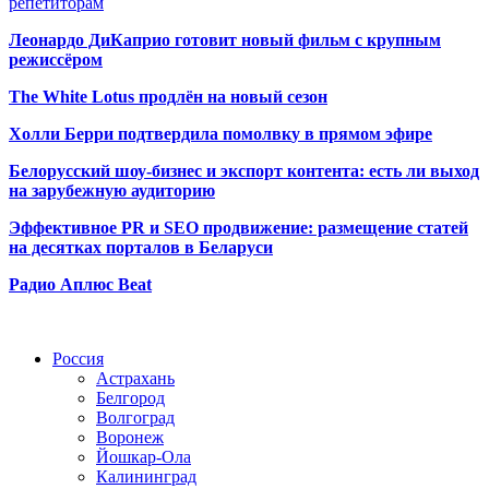
репетиторам
Леонардо ДиКаприо готовит новый фильм с крупным
режиссёром
The White Lotus продлён на новый сезон
Холли Берри подтвердила помолвк
у в прямом эфире
Белорусский шоу-бизнес и экспорт контента: есть ли выход
на зарубежную аудиторию
Эффективное PR и SEO продвижение:
размещение статей
на десятках порталов в Беларуси
Радио Аплюс Beat
Радио по странам
Россия
Астрахань
Белгород
Волгоград
Воронеж
Йошкар-Ола
Калининград