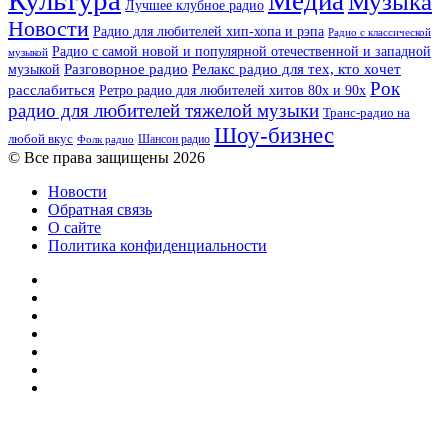
Культура
Медиа
Музыка
Лучшее клубное радио
Новости
Радио для любителей хип-хопа и рэпа
Радио с классической
Радио с самой новой и популярной отечественной и западной
музыкой
музыкой
Разговорное радио
Релакс радио для тех, кто хочет
Рок
расслабиться
Ретро радио для любителей хитов 80х и 90х
радио для любителей тяжелой музыки
Транс-радио на
Шоу-бизнес
любой вкус
Шансон радио
Фолк радио
© Все права защищены 2026
Новости
Обратная связь
О сайте
Политика конфиденциальности
Facebook
Twitter
YouTube
vk.com
Одноклассники
Telegram
RSS
Кнопка
«Наверх»