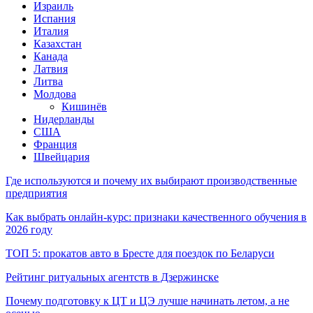
Израиль
Испания
Италия
Казахстан
Канада
Латвия
Литва
Молдова
Кишинёв
Нидерланды
США
Франция
Швейцария
Где используются и почему их выбирают производственные
предприятия
Как выбрать онлайн-курс: признаки качественного обучения в
2026 году
ТОП 5: прокатов авто в Бресте для поездок по Беларуси
Рейтинг ритуальных агентств в Дзержинске
Почему подготовку к ЦТ и ЦЭ лучше начинать летом, а не