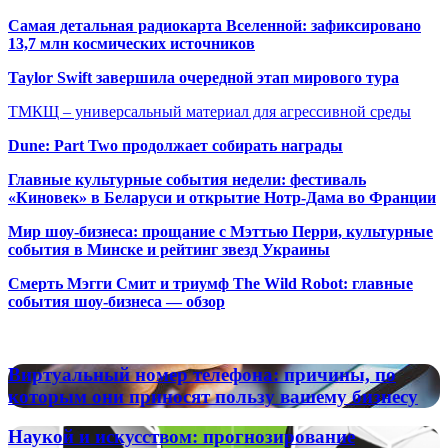
Самая детальная радиокарта Вселенной: зафиксировано
13,7 млн космических источников
Taylor Swift завершила очередной этап мирового тура
ТМКЩ – универсальный материал для агрессивной среды
Dune: Part Two продолжает собирать награды
Главные культурные события недели: фестиваль
«Киновек» в Беларуси и открытие Нотр-Дама во Франции
Мир шоу-бизнеса: прощание с Мэттью Перри, культурные
события в Минске и рейтинг звезд Украины
Смерть Мэгги Смит и триумф The Wild Robot: главные
события шоу-бизнеса — обзор
Популярные радиостанции
Виртуальный
Виртуальный номер телефона: причины, по
номер
которым они приносят пользу вашему бизнесу
телефона:
причины,
Наукой
Наукой и искусством: прогнозирование
по