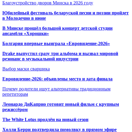
Благоустройство дворов Минска в 2026 году
Юбилейный фестиваль беларуской песни и поэзии пройдет
в Молодечно в июне
В Минске прошёл большой концерт детской студии
ансамбля «Хорошки»
Болгария впервые выиграла «Евровидение-2026»
Drake выпустил сразу три альбома и вызвал мировой
резонанс в музыкальной индустрии
Выбор маски сварщика
Евровидение-2026: объявлены место и дата финала
Почему родители ищут альтернативы традиционным
репетиторам
Леонардо ДиКаприо готовит новый фильм с крупным
режиссёром
The White Lotus продлён на новый сезон
Холли Берри подтвердила помолвк
у в прямом эфире