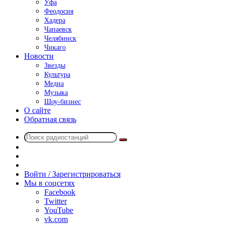
Уфа
Феодосия
Хадера
Чапаевск
Челябинск
Чикаго
Новости
Звезды
Культура
Медиа
Музыка
Шоу-бизнес
О сайте
Обратная связь
Поиск
Switch
радиостанций
skin
Sidebar
Случайное
радио
Войти / Зарегистрироваться
Мы в соцсетях
Facebook
Twitter
YouTube
vk.com