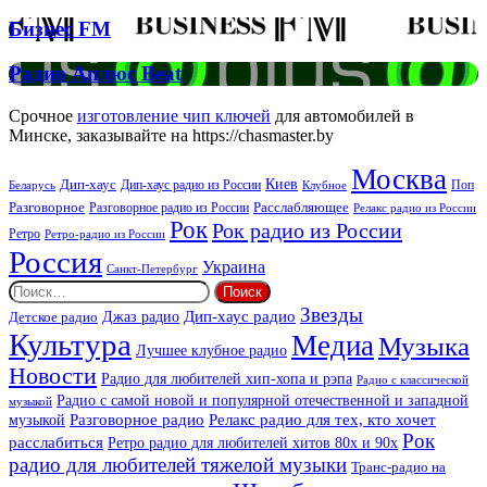
Звучать
Бизнес
Бизнес FM
FM
Радио
Радио Аплюс Beat
Аплюс
Beat
Срочное
изготовление чип ключей
для автомобилей в
Минске, заказывайте на https://chasmaster.by
Москва
Киев
Дип-хаус
Дип-хаус радио из России
Клубное
Поп
Беларусь
Разговорное
Расслабляющее
Разговорное радио из России
Релакс радио из России
Рок
Рок радио из России
Ретро
Ретро-радио из России
Россия
Украина
Санкт-Петербург
Найти:
Звезды
Дип-хаус радио
Джаз радио
Детское радио
Культура
Медиа
Музыка
Лучшее клубное радио
Новости
Радио для любителей хип-хопа и рэпа
Радио с классической
Радио с самой новой и популярной отечественной и западной
музыкой
музыкой
Разговорное радио
Релакс радио для тех, кто хочет
Рок
расслабиться
Ретро радио для любителей хитов 80х и 90х
радио для любителей тяжелой музыки
Транс-радио на