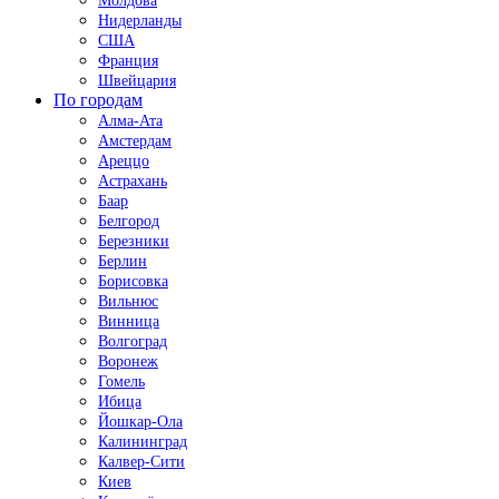
Молдова
Нидерланды
США
Франция
Швейцария
По городам
Алма-Ата
Амстердам
Ареццо
Астрахань
Баар
Белгород
Березники
Берлин
Борисовка
Вильнюс
Винница
Волгоград
Воронеж
Гомель
Ибица
Йошкар-Ола
Калининград
Калвер-Сити
Киев