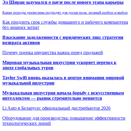
Эд Ширан задумался о паузе после нового этапа карьеры
Какие породы древесины подходят для доски пола: полный разбор и выбор
Как продлить срок службы домашнего и рабочего компьютера
без лишних затрат
Взыскание задолженности с юридических лиц: стратегия
возврата активов
Почему оценка имущества важна перед продажей
Мировая музыкальная индустрия ускоряет переход к
эпохе глобальных туров
Taylor Swift вновь оказалась в центре внимания мировой
музыкальной индустрии
Музыкальная индустрия начала борьбу с искусственным
интеллектом — рынок стремительно меняется
Li Auto в Беларуси: официальный дистрибьютор 2026
Оборудование для производства: повышение эффективности
технологических линий