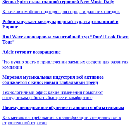
Sienna Spiro стала главной героиней New Music Daily
Какие автомобили подходят для города и дальних поездок
Робин запускает международный тур, стартовавший в
Европе
Rod Wave анонсировал масштабный тур “Don’t Look Down
Tour”
Adele готовит возвращение
Что нужно знать о привлечении заемных средств для развития
компании
Мировая музыкальная индустрия всё активнее
сближается с кино: новый глобальный тренд
Технологичный офис: какие изменения помогают
сотрудникам работать быстрее и комфортнее
Почему непрерывное обучение становится обязательным
Как меняются требования к квалификации специалистов в
строительной отрасли