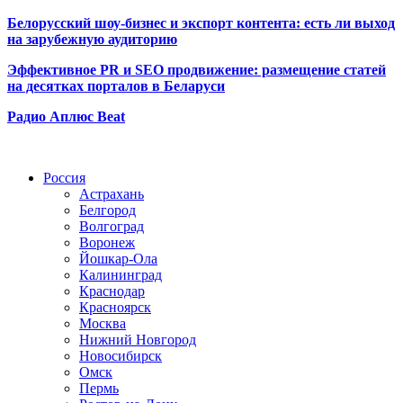
Белорусский шоу-бизнес и экспорт контента: есть ли выход
на зарубежную аудиторию
Эффективное PR и SEO продвижение:
размещение статей
на десятках порталов в Беларуси
Радио Аплюс Beat
Радио по странам
Россия
Астрахань
Белгород
Волгоград
Воронеж
Йошкар-Ола
Калининград
Краснодар
Красноярск
Москва
Нижний Новгород
Новосибирск
Омск
Пермь