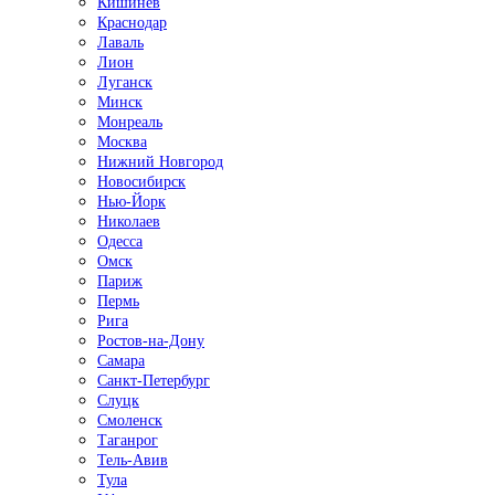
Кишинёв
Краснодар
Лаваль
Лион
Луганск
Минск
Монреаль
Москва
Нижний Новгород
Новосибирск
Нью-Йорк
Николаев
Одесса
Омск
Париж
Пермь
Рига
Ростов-на-Дону
Самара
Санкт-Петербург
Слуцк
Смоленск
Таганрог
Тель-Авив
Тула