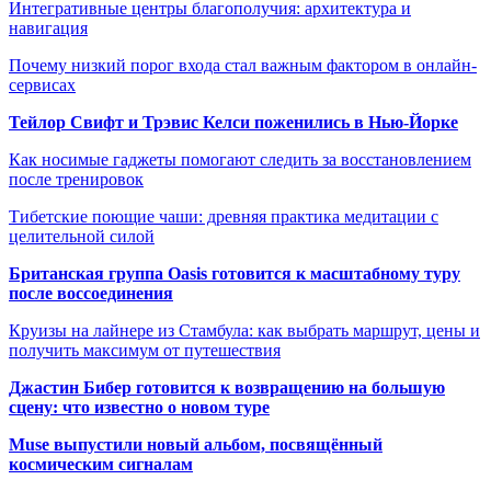
Интегративные центры благополучия: архитектура и
навигация
Почему низкий порог входа стал важным фактором в онлайн-
сервисах
Тейлор Свифт и Трэвис Келси поженились в Нью-Йорке
Как носимые гаджеты помогают следить за восстановлением
после тренировок
Тибетские поющие чаши: древняя практика медитации с
целительной силой
Британская группа Oasis готовится к масштабному туру
после воссоединения
Круизы на лайнере из Стамбула: как выбрать маршрут, цены и
получить максимум от путешествия
Джастин Бибер готовится к возвращению на большую
сцену: что известно о новом туре
Muse выпустили новый альбом, посвящённый
космическим сигналам