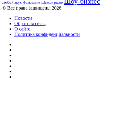
Шоу-бизнес
любой вкус
Шансон радио
Фолк радио
© Все права защищены 2026
Новости
Обратная связь
О сайте
Политика конфиденциальности
Facebook
Twitter
YouTube
vk.com
Одноклассники
Telegram
RSS
Кнопка
«Наверх»