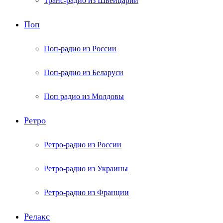
Транс-радио из Швейцарии
Поп
Поп-радио из России
Поп-радио из Беларуси
Поп радио из Молдовы
Ретро
Ретро-радио из России
Ретро-радио из Украины
Ретро-радио из Франции
Релакс