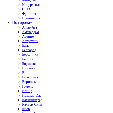
Молдова
Нидерланды
США
Франция
Швейцария
По городам
Алма-Ата
Амстердам
Ареццо
Астрахань
Баар
Белгород
Березники
Берлин
Борисовка
Вильнюс
Винница
Волгоград
Воронеж
Гомель
Ибица
Йошкар-Ола
Калининград
Калвер-Сити
Киев