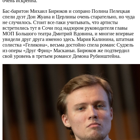
очень искренна.
Бас-баритон Михаил Бирюков и сопрано Полина Пелецкая
спели дуэт Дон Жуана и Церлины очень старательно, но чуда
не случилось. Стоит все-таки учитывать, что артисты
встретились тут в Сочи под надзором руководителя главы
МОП Большого театра Дмитрий Вдовина, и многие впервые
увидели друг друга именно здесь. Мария Калинина, штатная
солистка «Геликона», весьма достойно спела романс Судзель
из оперы «Друг Фриц» Масканьи. Бирюков же подтвердил
свой уровень в третьем романсе Демона Рубинштейна.