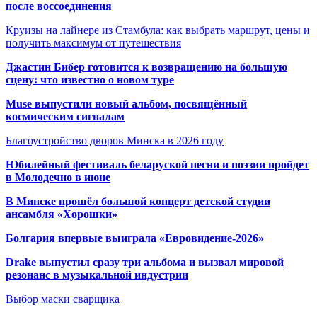
после воссоединения
Круизы на лайнере из Стамбула: как выбрать маршрут, цены и
получить максимум от путешествия
Джастин Бибер готовится к возвращению на большую
сцену: что известно о новом туре
Muse выпустили новый альбом, посвящённый
космическим сигналам
Благоустройство дворов Минска в 2026 году
Юбилейный фестиваль беларуской песни и поэзии пройдет
в Молодечно в июне
В Минске прошёл большой концерт детской студии
ансамбля «Хорошки»
Болгария впервые выиграла «Евровидение-2026»
Drake выпустил сразу три альбома и вызвал мировой
резонанс в музыкальной индустрии
Выбор маски сварщика