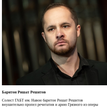
Баритон Ришат Решитов
Солист ГАБТ им. Навои баритон Ришат Решитов
внушительно пропел речитатив и арию Грязного из оперы