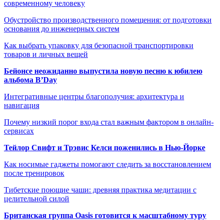
современному человеку
Обустройство производственного помещения: от подготовки
основания до инженерных систем
Как выбрать упаковку для безопасной транспортировки
товаров и личных вещей
Бейонсе неожиданно выпустила новую песню к юбилею
альбома B’Day
Интегративные центры благополучия: архитектура и
навигация
Почему низкий порог входа стал важным фактором в онлайн-
сервисах
Тейлор Свифт и Трэвис Келси поженились в Нью-Йорке
Как носимые гаджеты помогают следить за восстановлением
после тренировок
Тибетские поющие чаши: древняя практика медитации с
целительной силой
Британская группа Oasis готовится к масштабному туру