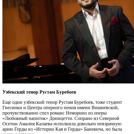
Узбекский тенор Рустам Буребоев
Еще один узбекский тенор Рустам Буребоев, тоже студент
Гнесинки и Центра оперного пения имени Вишневской,
прочувствованно спел романс Неморино из оперы
«Любовный напиток» Доницетти. Сопрано из Северной
Осетии Амалия Калаева исполнила довольно невзрачную
арию Герды из «Истории Кая и Герды» Баневича, но была