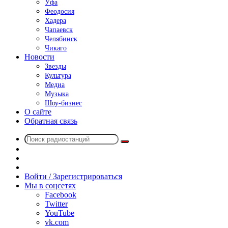
Уфа
Феодосия
Хадера
Чапаевск
Челябинск
Чикаго
Новости
Звезды
Культура
Медиа
Музыка
Шоу-бизнес
О сайте
Обратная связь
Поиск
Switch
радиостанций
skin
Sidebar
Случайное
радио
Войти / Зарегистрироваться
Мы в соцсетях
Facebook
Twitter
YouTube
vk.com