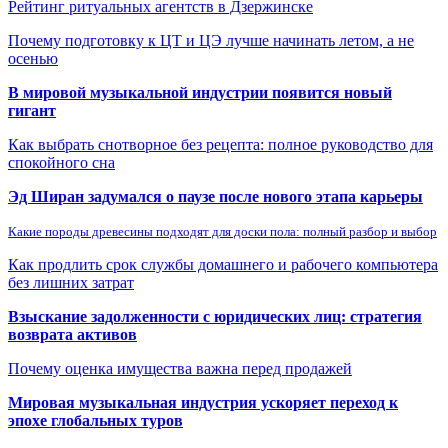
Рейтинг ритуальных агентств в Дзержинске
Почему подготовку к ЦТ и ЦЭ лучше начинать летом, а не
осенью
В мировой музыкальной индустрии появится новый
гигант
Как выбрать снотворное без рецепта: полное руководство для
спокойного сна
Эд Ширан задумался о паузе после нового этапа карьеры
Какие породы древесины подходят для доски пола: полный разбор и выбор
Как продлить срок службы домашнего и рабочего компьютера
без лишних затрат
Взыскание задолженности с юридических лиц: стратегия
возврата активов
Почему оценка имущества важна перед продажей
Мировая музыкальная индустрия ускоряет переход к
эпохе глобальных туров