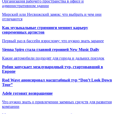
Организация рабочего пространства в офисе и
административном здании
Мирский или Несвижский замок: что выбрать и чем они
отличаются
Как музыкальные стриминги меняют карьеру
современных артистов
Первый раз в бассейн взрослому: что нужно знать заранее
Sienna Spiro стала главной героиней New Music Daily
Какие автомобили подходят для города и дальних поездок
Робин запускает международный тур, стартовавший в
Европе
Rod Wave анонсировал масштабный тур “Don’t Look Down
Tour”
Adele готовит возвращение
Что нужно знать о привлечении заемных средств для развития
компании