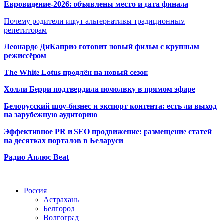
Евровидение-2026: объявлены место и дата финала
Почему родители ищут альтернативы традиционным
репетиторам
Леонардо ДиКаприо готовит новый фильм с крупным
режиссёром
The White Lotus продлён на новый сезон
Холли Берри подтвердила помолвк
у в прямом эфире
Белорусский шоу-бизнес и экспорт контента: есть ли выход
на зарубежную аудиторию
Эффективное PR и SEO продвижение:
размещение статей
на десятках порталов в Беларуси
Радио Аплюс Beat
Радио по странам
Россия
Астрахань
Белгород
Волгоград