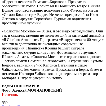
«Царская невеста» Римского-Корсакова. Прекрасно
обработанный голос. Солист МОП Большого театре Никита
Волков прочувствованно исполнил арию Фиеско из оперы
«Симон Бокканегра» Верди. Не менее прекрасен был Илья
Легатов в сарсуэле Соросабаля. Бурные аплодисменты
просвещенной публики.
«Солистам Москвы» — 30 лет, и это надо отпраздновать. Они
так и сделали, заменив не прилетевший итальянский ансамбль
«Il Giardino Armonico». Программа «Вокруг света за 80 минут»
включила достаточно не очевидные современные
произведения. Пианистка Ксения Башмет сыграла
максимально смурно концерт для фортепиано и струнных
Шнитке. А затем «Солисты Москвы» сыграли свои коронки:
Элегию памяти Самарина Чайковского, «Отражения» Кузьмы
Бодрова, вариации 24-го Каприса Паганини в стиле
Чайковского, Бетховена, Брамса, Прокофьева и Берга. Затем и
нетленки: Ноктюрн Чайковского и дивертисмент ре мажор
Моцарта. Сыграли уверенно и тонко.
Вадим ПОНОМАРЕВ
Фото:
Алексей МОЛЧАНОВСКИЙ
Источник
559