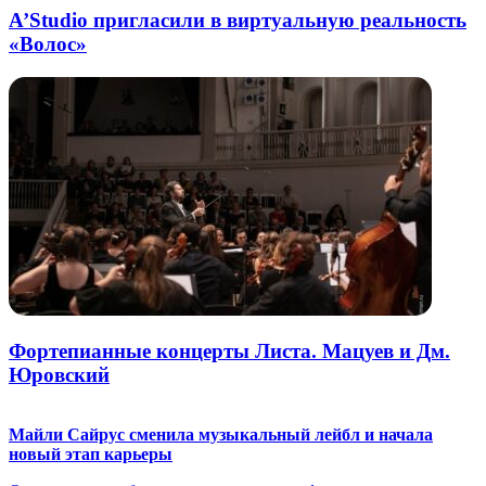
A’Studio пригласили в виртуальную реальность
«Волос»
Фортепианные концерты Листа. Мацуев и Дм.
Юровский
Майли Сайрус сменила музыкальный лейбл и начала
новый этап карьеры