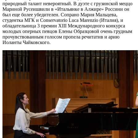
природный талант невероятный. В дуэте с грузинской меццо
Мариной Русеишвили в «Итальянке в Алжире» Россини он
был еще более убедителен. Сопрано Мария Мальцева,
студентка МГК и Conservatorio Luca Marenzio (Италия), и
обладательница 3 премии ХIII Международного конкурса
молодых оперных певцов Елены Образцовой очень грудным
прочувствованным голосом пропела речитатив и арию
Иоланты Чайковского.