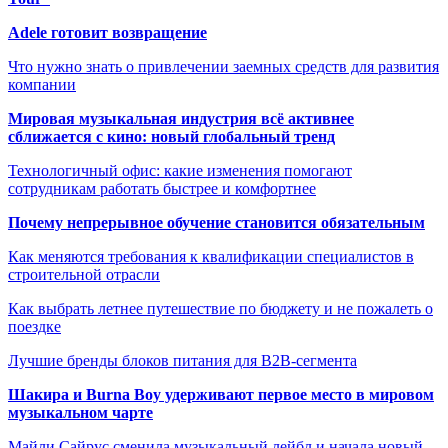
Adele готовит возвращение
Что нужно знать о привлечении заемных средств для развития
компании
Мировая музыкальная индустрия всё активнее
сближается с кино: новый глобальный тренд
Технологичный офис: какие изменения помогают
сотрудникам работать быстрее и комфортнее
Почему непрерывное обучение становится обязательным
Как меняются требования к квалификации специалистов в
строительной отрасли
Как выбрать летнее путешествие по бюджету и не пожалеть о
поездке
Лучшие бренды блоков питания для B2B-сегмента
Шакира и Burna Boy удерживают первое место в мировом
музыкальном чарте
Майли Сайрус сменила музыкальный лейбл и начала новый