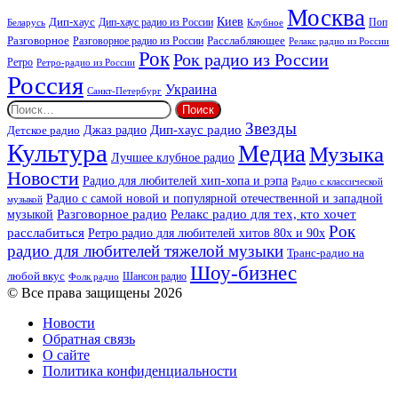
Москва
Киев
Дип-хаус
Дип-хаус радио из России
Клубное
Поп
Беларусь
Разговорное
Расслабляющее
Разговорное радио из России
Релакс радио из России
Рок
Рок радио из России
Ретро
Ретро-радио из России
Россия
Украина
Санкт-Петербург
Найти:
Звезды
Дип-хаус радио
Джаз радио
Детское радио
Культура
Медиа
Музыка
Лучшее клубное радио
Новости
Радио для любителей хип-хопа и рэпа
Радио с классической
Радио с самой новой и популярной отечественной и западной
музыкой
музыкой
Разговорное радио
Релакс радио для тех, кто хочет
Рок
расслабиться
Ретро радио для любителей хитов 80х и 90х
радио для любителей тяжелой музыки
Транс-радио на
Шоу-бизнес
любой вкус
Шансон радио
Фолк радио
© Все права защищены 2026
Новости
Обратная связь
О сайте
Политика конфиденциальности