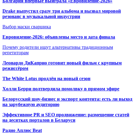
Болгария впервые выиграла «Евровидение-2026»
Drake выпустил сразу три альбома и вызвал мировой
резонанс в музыкальной индустрии
Выбор маски сварщика
Евровидение-2026: объявлены место и дата финала
Почему родители ищут альтернативы традиционным
репетиторам
Леонардо ДиКаприо готовит новый фильм с крупным
режиссёром
The White Lotus продлён на новый сезон
Холли Берри подтвердила помолвк
у в прямом эфире
Белорусский шоу-бизнес и экспорт контента: есть ли выход
на зарубежную аудиторию
Эффективное PR и SEO продвижение:
размещение статей
на десятках порталов в Беларуси
Радио Аплюс Beat