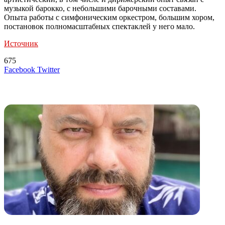
музыкой барокко, с небольшими барочными составами.
Опыта работы с симфоническим оркестром, большим хором,
постановок полномасштабных спектаклей у него мало.
Источник
675
LinkedIn
Tumblr
Reddit
Вконтакте
Одноклассники
Skype
Messenger
Messenger
WhatsApp
Telegram
Viber
Line
Поделиться
Печатать
Facebook
Twitter
через
электронную
Похожие радио
почту