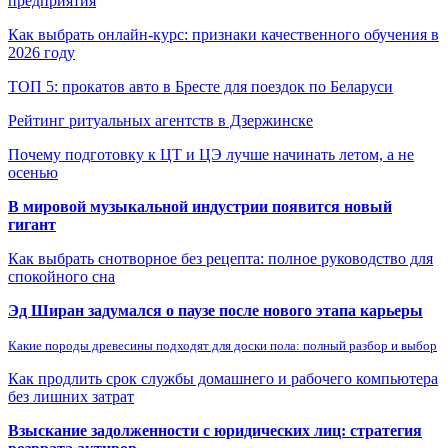
предприятия
Как выбрать онлайн-курс: признаки качественного обучения в
2026 году
ТОП 5: прокатов авто в Бресте для поездок по Беларуси
Рейтинг ритуальных агентств в Дзержинске
Почему подготовку к ЦТ и ЦЭ лучше начинать летом, а не
осенью
В мировой музыкальной индустрии появится новый
гигант
Как выбрать снотворное без рецепта: полное руководство для
спокойного сна
Эд Ширан задумался о паузе после нового этапа карьеры
Какие породы древесины подходят для доски пола: полный разбор и выбор
Как продлить срок службы домашнего и рабочего компьютера
без лишних затрат
Взыскание задолженности с юридических лиц: стратегия