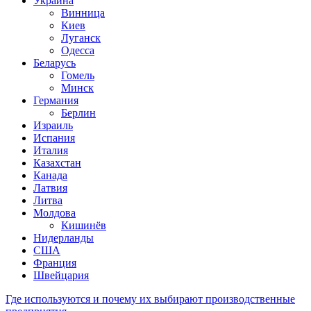
Украина
Винница
Киев
Луганск
Одесса
Беларусь
Гомель
Минск
Германия
Берлин
Израиль
Испания
Италия
Казахстан
Канада
Латвия
Литва
Молдова
Кишинёв
Нидерланды
США
Франция
Швейцария
Где используются и почему их выбирают производственные