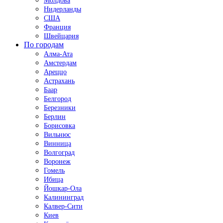
Молдова
Нидерланды
США
Франция
Швейцария
По городам
Алма-Ата
Амстердам
Ареццо
Астрахань
Баар
Белгород
Березники
Берлин
Борисовка
Вильнюс
Винница
Волгоград
Воронеж
Гомель
Ибица
Йошкар-Ола
Калининград
Калвер-Сити
Киев