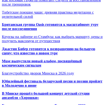
Как носимые гаджеты помогают следить за восстановлением
после тренировок
Тибетские поющие чаши: древняя практика медитации с
целительной силой
Британская группа Oasis готовится к масштабному туру
после воссоединения
Круизы на лайнере из Стамбула: как выбрать маршрут, цены и
получить максимум от путешествия
Джастин Бибер готовится к возвращению на большую
сцену: что известно о новом туре
Muse выпустили новый альбом, посвящённый
космическим сигналам
Благоустройство дворов Минска в 2026 году
Юбилейный фестиваль беларуской песни и поэзии пройдет
в Молодечно в июне
В Минске прошёл большой концерт детской студии
ансамбля «Хорошки»