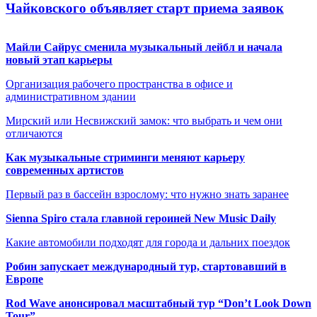
Чайковского объявляет старт приема заявок
Майли Сайрус сменила музыкальный лейбл и начала
новый этап карьеры
Организация рабочего пространства в офисе и
административном здании
Мирский или Несвижский замок: что выбрать и чем они
отличаются
Как музыкальные стриминги меняют карьеру
современных артистов
Первый раз в бассейн взрослому: что нужно знать заранее
Sienna Spiro стала главной героиней New Music Daily
Какие автомобили подходят для города и дальних поездок
Робин запускает международный тур, стартовавший в
Европе
Rod Wave анонсировал масштабный тур “Don’t Look Down
Tour”