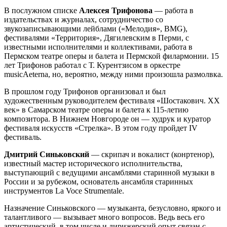
В послужном списке
Алексея Трифонова
— работа в
издательствах и журналах, сотрудничество со
звукозаписывающими лейблами («Мелодия», BMG),
фестивалями «Территория», Дягилевским в Перми, с
известными исполнителями и коллективами, работа в
Пермском театре оперы и балета и Пермской филармонии. 15
лет Трифонов работал с Т. Курентзисом в оркестре
musicAeterna, но, вероятно, между ними произошла размолвка.
В прошлом году Трифонов организовал и был
художественным руководителем фестиваля «Шостакович. ХХ
век» в Самарском театре оперы и балета к 115-летию
композитора. В Нижнем Новгороде он — худрук и куратор
фестиваля искусств «Стрелка». В этом году пройдет IV
фестиваль.
Дмитрий Синьковский
— скрипач и вокалист (конртенор),
известный мастер исторического исполнительства,
выступающий с ведущими ансамблями старинной музыки в
России и за рубежом, основатель ансамбля старинных
инструментов La Voce Strumentale.
Назначение Синьковского — музыканта, безусловно, яркого и
талантливого — вызывает много вопросов. Ведь весь его
артистический, в том числе и дирижерский опыт связан с