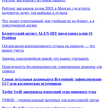
Рейтинг магазинов счётчиков банкнот
Рейтинг магазинов лодок ПВХ в Минске: где купить
надежную лодку для рыбалки и отдыха
Что делает одноэтажный дом удобным не на бумаге, а в
повседневной жизни
Белорусский артист ALEN HIT представил клип #1
Problem
Организация корпоративного отдыха на природе — что
важно учесть
Зарядка электромобиля зимой: что важно учитывать
Практичность без компромиссов: современные решения для
сервиса
Самая детальная радиокарта Вселенной: зафиксировано
13,7 млн космических источников
Taylor Swift завершила очередной этап мирового тура
ТМКЩ – универсальный материал для агрессивной среды