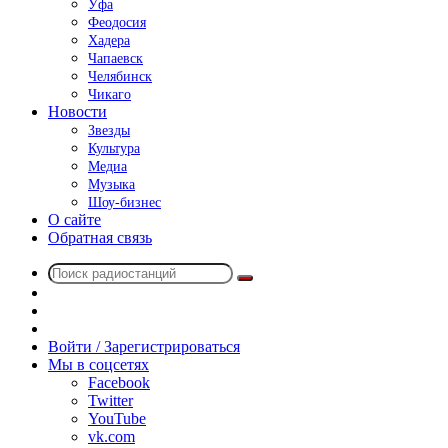
Уфа
Феодосия
Хадера
Чапаевск
Челябинск
Чикаго
Новости
Звезды
Культура
Медиа
Музыка
Шоу-бизнес
О сайте
Обратная связь
Поиск
Switch
радиостанций
skin
Sidebar
Случайное
радио
Войти / Зарегистрироваться
Мы в соцсетях
Facebook
Twitter
YouTube
vk.com