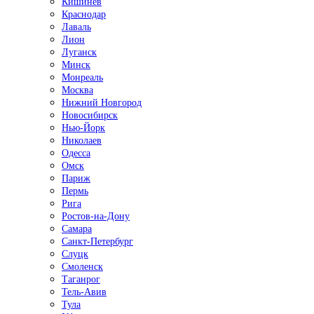
Кишинёв
Краснодар
Лаваль
Лион
Луганск
Минск
Монреаль
Москва
Нижний Новгород
Новосибирск
Нью-Йорк
Николаев
Одесса
Омск
Париж
Пермь
Рига
Ростов-на-Дону
Самара
Санкт-Петербург
Слуцк
Смоленск
Таганрог
Тель-Авив
Тула