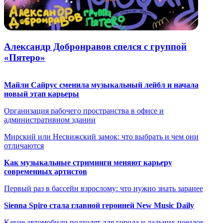
Александр Добронравов спелся с группой
«Пятеро»
Майли Сайрус сменила музыкальный лейбл и начала
новый этап карьеры
Организация рабочего пространства в офисе и
административном здании
Мирский или Несвижский замок: что выбрать и чем они
отличаются
Как музыкальные стриминги меняют карьеру
современных артистов
Первый раз в бассейн взрослому: что нужно знать заранее
Sienna Spiro стала главной героиней New Music Daily
Какие автомобили подходят для города и дальних поездок