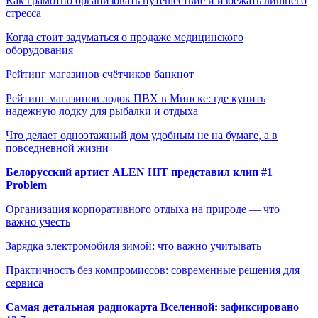
Как грамотно организовать путешествие и избежать лишнего
стресса
Когда стоит задуматься о продаже медицинского
оборудования
Рейтинг магазинов счётчиков банкнот
Рейтинг магазинов лодок ПВХ в Минске: где купить
надежную лодку для рыбалки и отдыха
Что делает одноэтажный дом удобным не на бумаге, а в
повседневной жизни
Белорусский артист ALEN HIT представил клип #1
Problem
Организация корпоративного отдыха на природе — что
важно учесть
Зарядка электромобиля зимой: что важно учитывать
Практичность без компромиссов: современные решения для
сервиса
Самая детальная радиокарта Вселенной: зафиксировано