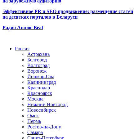
на зарубежную аудиторию
Эффективное PR и SEO продвижение:
размещение статей
на десятках порталов в Беларуси
Радио Аплюс Beat
Радио по странам
Россия
Астрахань
Белгород
Волгоград
Воронеж
Йошкар-Ола
Калининград
Краснодар
Красноярск
Москва
Нижний Новгород
Новосибирск
Омск
Пермь
Ростов-на-Дону
Самара
Санкт-Петербург