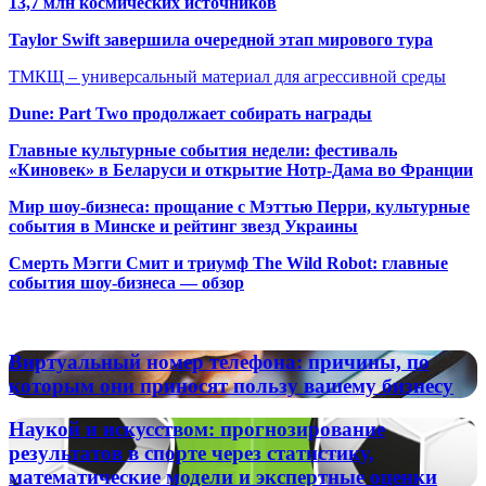
13,7 млн космических источников
Taylor Swift завершила очередной этап мирового тура
ТМКЩ – универсальный материал для агрессивной среды
Dune: Part Two продолжает собирать награды
Главные культурные события недели: фестиваль
«Киновек» в Беларуси и открытие Нотр-Дама во Франции
Мир шоу-бизнеса: прощание с Мэттью Перри, культурные
события в Минске и рейтинг звезд Украины
Смерть Мэгги Смит и триумф The Wild Robot: главные
события шоу-бизнеса — обзор
Популярные радиостанции
Виртуальный
Виртуальный номер телефона: причины, по
номер
которым они приносят пользу вашему бизнесу
телефона:
причины,
Наукой
Наукой и искусством: прогнозирование
по
и
результатов в спорте через статистику,
которым
искусством:
математические модели и экспертные оценки
они
прогнозирование