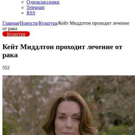
Одноклассники
Telegram
RSS
Главная
/
Новости
/
Культура
/
Кейт Миддлтон проходит лечение
от рака
Культура
Кейт Миддлтон проходит лечение от
рака
552