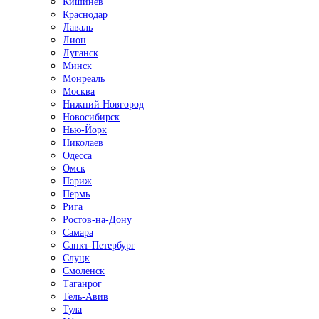
Кишинёв
Краснодар
Лаваль
Лион
Луганск
Минск
Монреаль
Москва
Нижний Новгород
Новосибирск
Нью-Йорк
Николаев
Одесса
Омск
Париж
Пермь
Рига
Ростов-на-Дону
Самара
Санкт-Петербург
Слуцк
Смоленск
Таганрог
Тель-Авив
Тула