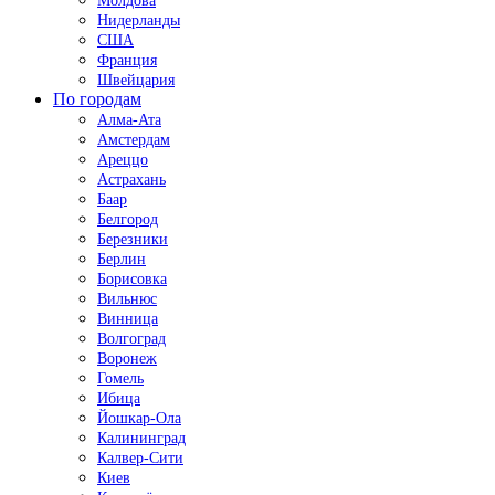
Молдова
Нидерланды
США
Франция
Швейцария
По городам
Алма-Ата
Амстердам
Ареццо
Астрахань
Баар
Белгород
Березники
Берлин
Борисовка
Вильнюс
Винница
Волгоград
Воронеж
Гомель
Ибица
Йошкар-Ола
Калининград
Калвер-Сити
Киев