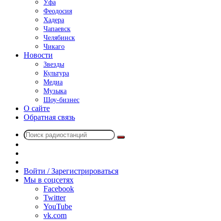
Уфа
Феодосия
Хадера
Чапаевск
Челябинск
Чикаго
Новости
Звезды
Культура
Медиа
Музыка
Шоу-бизнес
О сайте
Обратная связь
Поиск
Switch
радиостанций
skin
Sidebar
Случайное
радио
Войти / Зарегистрироваться
Мы в соцсетях
Facebook
Twitter
YouTube
vk.com