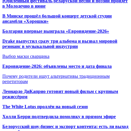
Юбилейный фестиваль беларуской песни и поэзии пройдет
в Молодечно в июне
В Минске прошёл большой концерт детской студии
ансамбля «Хорошки»
Болгария впервые выиграла «Евровидение-2026»
Drake выпустил сразу три альбома и вызвал мировой
резонанс в музыкальной индустрии
Выбор маски сварщика
Евровидение-2026: объявлены место и дата финала
Почему родители ищут альтернативы традиционным
репетиторам
Леонардо ДиКаприо готовит новый фильм с крупным
режиссёром
The White Lotus продлён на новый сезон
Холли Берри подтвердила помолвк
у в прямом эфире
Белорусский шоу-бизнес и экспорт контента: есть ли выход