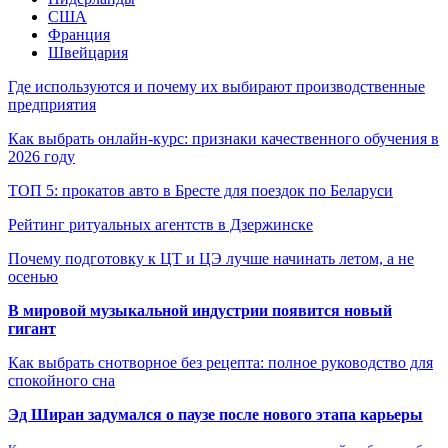
США
Франция
Швейцария
Где используются и почему их выбирают производственные
предприятия
Как выбрать онлайн-курс: признаки качественного обучения в
2026 году
ТОП 5: прокатов авто в Бресте для поездок по Беларуси
Рейтинг ритуальных агентств в Дзержинске
Почему подготовку к ЦТ и ЦЭ лучше начинать летом, а не
осенью
В мировой музыкальной индустрии появится новый
гигант
Как выбрать снотворное без рецепта: полное руководство для
спокойного сна
Эд Ширан задумался о паузе после нового этапа карьеры