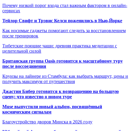
Почему низкий порог входа стал важным фактором в онлайн-
сервисах
Тейлор Свифт и Трэвис Келси поженились в Нью-Йорке
Как носимые гаджеты помогают следить за восстановлением
после тренировок
Тибетские поющие чаши: древняя практика медитации с
целительной силой
Британская группа Oasis готовится к масштабному туру
после воссоединения
Круизы на лайнере из Стамбула: как выбрать маршрут, цены и
получить максимум от путешествия
Джастин Бибер готовится к возвращению на большую
сцену: что известно о новом туре
Muse выпустили новый альбом, посвящённый
космическим сигналам
Благоустройство дворов Минска в 2026 году