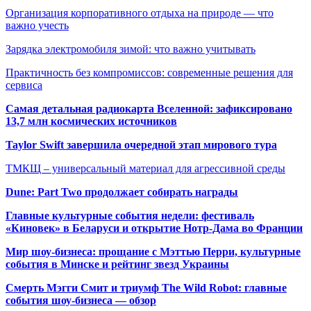
Организация корпоративного отдыха на природе — что
важно учесть
Зарядка электромобиля зимой: что важно учитывать
Практичность без компромиссов: современные решения для
сервиса
Самая детальная радиокарта Вселенной: зафиксировано
13,7 млн космических источников
Taylor Swift завершила очередной этап мирового тура
ТМКЩ – универсальный материал для агрессивной среды
Dune: Part Two продолжает собирать награды
Главные культурные события недели: фестиваль
«Киновек» в Беларуси и открытие Нотр-Дама во Франции
Мир шоу-бизнеса: прощание с Мэттью Перри, культурные
события в Минске и рейтинг звезд Украины
Смерть Мэгги Смит и триумф The Wild Robot: главные
события шоу-бизнеса — обзор