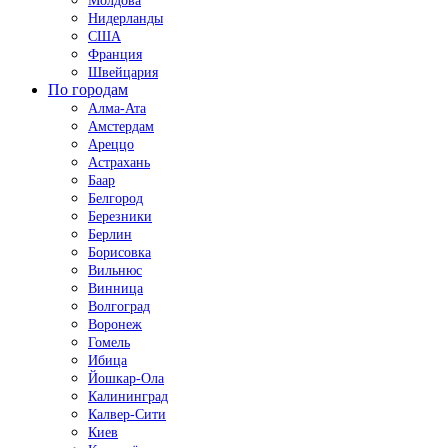
Молдова
Нидерланды
США
Франция
Швейцария
По городам
Алма-Ата
Амстердам
Ареццо
Астрахань
Баар
Белгород
Березники
Берлин
Борисовка
Вильнюс
Винница
Волгоград
Воронеж
Гомель
Ибица
Йошкар-Ола
Калининград
Калвер-Сити
Киев