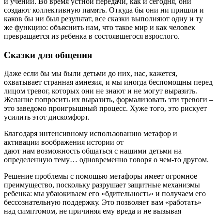
и учений. Во время устной передачи, как и сегодня, они
создают коллективную память. Откуда бы они ни пришли и
каков бы ни был результат, все сказки выполняют одну и ту
же функцию: объяснить нам, что такое мир и как человек
превращается из ребенка в состоявшегося взрослого.
Сказки для общения
Даже если бы мы были детьми до них, нас, кажется,
охватывает странная амнезия, и мы иногда беспомощны перед
лицом тревог, которых они не знают и не могут выразить.
Желание попросить их выразить, формализовать эти тревоги –
это заведомо проигрышный процесс. Хуже того, это рискует
усилить этот дискомфорт.
Благодаря интенсивному использованию метафор и
активации воображения истории от
дают нам возможность общаться с нашими детьми на
определенную тему… одновременно говоря о чем-то другом.
Решение проблемы с помощью метафоры имеет огромное
преимущество, поскольку разрушает защитные механизмы
ребенка: мы убаюкиваем его «бдительность» и получаем его
бессознательную поддержку. Это позволяет вам «работать»
над симптомом, не причиняя ему вреда и не вызывая