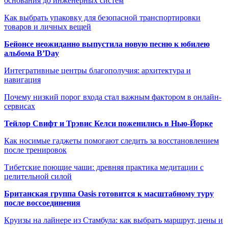
основания до инженерных систем
Как выбрать упаковку для безопасной транспортировки
товаров и личных вещей
Бейонсе неожиданно выпустила новую песню к юбилею
альбома B’Day
Интегративные центры благополучия: архитектура и
навигация
Почему низкий порог входа стал важным фактором в онлайн-
сервисах
Тейлор Свифт и Трэвис Келси поженились в Нью-Йорке
Как носимые гаджеты помогают следить за восстановлением
после тренировок
Тибетские поющие чаши: древняя практика медитации с
целительной силой
Британская группа Oasis готовится к масштабному туру
после воссоединения
Круизы на лайнере из Стамбула: как выбрать маршрут, цены и