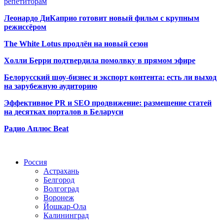
репетиторам
Леонардо ДиКаприо готовит новый фильм с крупным
режиссёром
The White Lotus продлён на новый сезон
Холли Берри подтвердила помолвк
у в прямом эфире
Белорусский шоу-бизнес и экспорт контента: есть ли выход
на зарубежную аудиторию
Эффективное PR и SEO продвижение:
размещение статей
на десятках порталов в Беларуси
Радио Аплюс Beat
Радио по странам
Россия
Астрахань
Белгород
Волгоград
Воронеж
Йошкар-Ола
Калининград