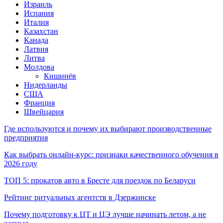
Израиль
Испания
Италия
Казахстан
Канада
Латвия
Литва
Молдова
Кишинёв
Нидерланды
США
Франция
Швейцария
Где используются и почему их выбирают производственные
предприятия
Как выбрать онлайн-курс: признаки качественного обучения в
2026 году
ТОП 5: прокатов авто в Бресте для поездок по Беларуси
Рейтинг ритуальных агентств в Дзержинске
Почему подготовку к ЦТ и ЦЭ лучше начинать летом, а не