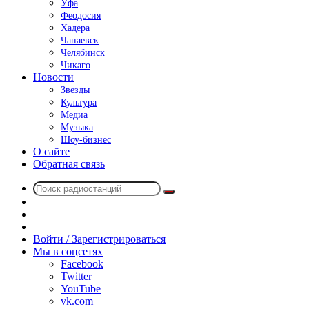
Уфа
Феодосия
Хадера
Чапаевск
Челябинск
Чикаго
Новости
Звезды
Культура
Медиа
Музыка
Шоу-бизнес
О сайте
Обратная связь
Поиск
Switch
радиостанций
skin
Sidebar
Случайное
радио
Войти / Зарегистрироваться
Мы в соцсетях
Facebook
Twitter
YouTube
vk.com