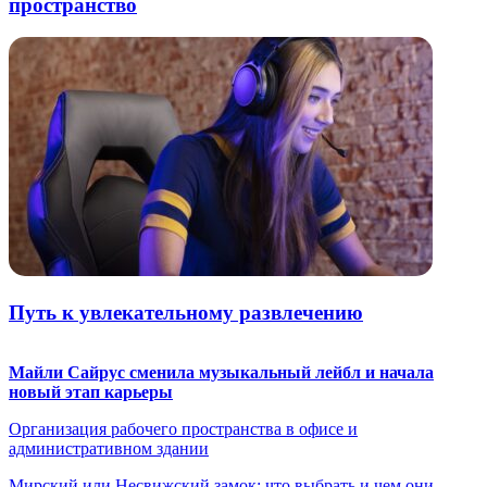
пространство
Путь к увлекательному развлечению
Майли Сайрус сменила музыкальный лейбл и начала
новый этап карьеры
Организация рабочего пространства в офисе и
административном здании
Мирский или Несвижский замок: что выбрать и чем они