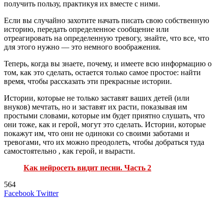
получить пользу, практикуя их вместе с ними.
Если вы случайно захотите начать писать свою собственную
историю, передать определенное сообщение или
отреагировать на определенную тревогу, знайте, что все, что
для этого нужно — это немного воображения.
Теперь, когда вы знаете, почему, и имеете всю информацию о
том, как это сделать, остается только самое простое: найти
время, чтобы рассказать эти прекрасные истории.
Истории, которые не только заставят ваших детей (или
внуков) мечтать, но и заставят их расти, показывая им
простыми словами, которые им будет приятно слушать, что
они тоже, как и герой, могут это сделать. Истории, которые
покажут им, что они не одиноки со своими заботами и
тревогами, что их можно преодолеть, чтобы добраться туда
самостоятельно , как герой, и вырасти.
Как нейросеть видит песни. Часть 2
564
LinkedIn
Tumblr
Reddit
Вконтакте
Одноклассники
Skype
Messenger
Messenger
WhatsApp
Telegram
Viber
Line
Поделиться
Печатать
Facebook
Twitter
через
электронную
Похожие радио
почту