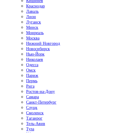
Кишинёв
Краснодар
Лаваль
Лион
Луганск
Минск
Монреаль
Москва
Нижний Новгород
Новосибирск
Нью-Йорк
Николаев
Одесса
Омск
Париж
Пермь
Рига
Ростов-на-Дону
Самара
Санкт-Петербург
Слуцк
Смоленск
Таганрог
Тель-Авив
Тула