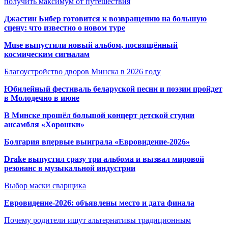
получить максимум от путешествия
Джастин Бибер готовится к возвращению на большую
сцену: что известно о новом туре
Muse выпустили новый альбом, посвящённый
космическим сигналам
Благоустройство дворов Минска в 2026 году
Юбилейный фестиваль беларуской песни и поэзии пройдет
в Молодечно в июне
В Минске прошёл большой концерт детской студии
ансамбля «Хорошки»
Болгария впервые выиграла «Евровидение-2026»
Drake выпустил сразу три альбома и вызвал мировой
резонанс в музыкальной индустрии
Выбор маски сварщика
Евровидение-2026: объявлены место и дата финала
Почему родители ищут альтернативы традиционным