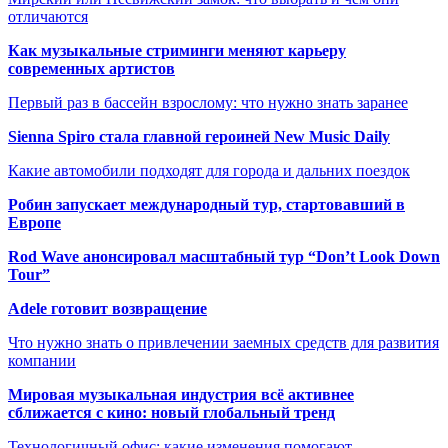
отличаются
Как музыкальные стриминги меняют карьеру
современных артистов
Первый раз в бассейн взрослому: что нужно знать заранее
Sienna Spiro стала главной героиней New Music Daily
Какие автомобили подходят для города и дальних поездок
Робин запускает международный тур, стартовавший в
Европе
Rod Wave анонсировал масштабный тур “Don’t Look Down
Tour”
Adele готовит возвращение
Что нужно знать о привлечении заемных средств для развития
компании
Мировая музыкальная индустрия всё активнее
сближается с кино: новый глобальный тренд
Технологичный офис: какие изменения помогают