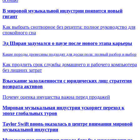
осенью
В мировой музыкальной индустрии появится новый
гигант
Как выбрать снотворное без рецепта: полное руководство для
спокойного сна
Эд Ширан задумался о паузе после нового этапа карьеры
Какие породы древесины подходят для доски пола: полный разбор и выбор
Как продлить срок службы домашнего и рабочего компьютера
без лишних затрат
Взыскание задолженности с юридических лиц: стратегия
возврата активов
Почему оценка имущества важна перед продажей
Мировая музыкальная индустрия ускоряет переход к
эпохе глобальных туров
Taylor Swift вновь оказалась в центре внимания мировой
музыкальной индустрии