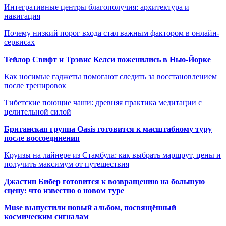
Интегративные центры благополучия: архитектура и
навигация
Почему низкий порог входа стал важным фактором в онлайн-
сервисах
Тейлор Свифт и Трэвис Келси поженились в Нью-Йорке
Как носимые гаджеты помогают следить за восстановлением
после тренировок
Тибетские поющие чаши: древняя практика медитации с
целительной силой
Британская группа Oasis готовится к масштабному туру
после воссоединения
Круизы на лайнере из Стамбула: как выбрать маршрут, цены и
получить максимум от путешествия
Джастин Бибер готовится к возвращению на большую
сцену: что известно о новом туре
Muse выпустили новый альбом, посвящённый
космическим сигналам