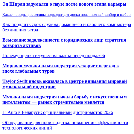
Эд Ширан задумался о паузе после нового этапа карьеры
Какие породы древесины подходят для доски пола: полный разбор и выбор
Как продлить срок службы домашнего и рабочего компьютера
без лишних затрат
Взыскание задолженности с юридических лиц: стратегия
возврата активов
Почему оценка имущества важна перед продажей
Мировая музыкальная индустрия ускоряет переход к
эпохе глобальных туров
Taylor Swift вновь оказалась в центре внимания мировой
музыкальной индустрии
Музыкальная индустрия начала борьбу с искусственным
интеллектом — рынок стремительно меняется
Li Auto в Беларуси: официальный дистрибьютор 2026
Оборудование для производства: повышение эффективности
технологических линий