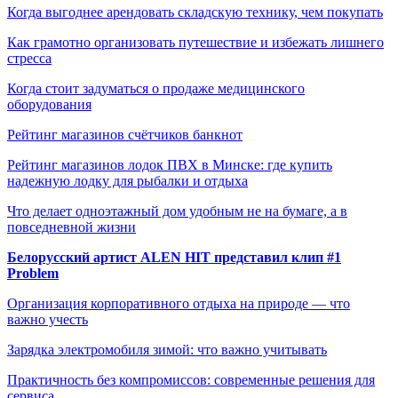
Когда выгоднее арендовать складскую технику, чем покупать
Как грамотно организовать путешествие и избежать лишнего
стресса
Когда стоит задуматься о продаже медицинского
оборудования
Рейтинг магазинов счётчиков банкнот
Рейтинг магазинов лодок ПВХ в Минске: где купить
надежную лодку для рыбалки и отдыха
Что делает одноэтажный дом удобным не на бумаге, а в
повседневной жизни
Белорусский артист ALEN HIT представил клип #1
Problem
Организация корпоративного отдыха на природе — что
важно учесть
Зарядка электромобиля зимой: что важно учитывать
Практичность без компромиссов: современные решения для
сервиса