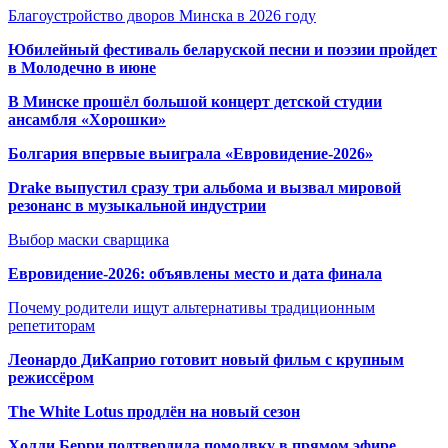
Благоустройство дворов Минска в 2026 году
Юбилейный фестиваль беларуской песни и поэзии пройдет
в Молодечно в июне
В Минске прошёл большой концерт детской студии
ансамбля «Хорошки»
Болгария впервые выиграла «Евровидение-2026»
Drake выпустил сразу три альбома и вызвал мировой
резонанс в музыкальной индустрии
Выбор маски сварщика
Евровидение-2026: объявлены место и дата финала
Почему родители ищут альтернативы традиционным
репетиторам
Леонардо ДиКаприо готовит новый фильм с крупным
режиссёром
The White Lotus продлён на новый сезон
Холли Берри подтвердила помолвк
у в прямом эфире