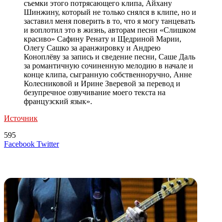
съемки этого потрясающего клипа, Айхану
Шинжину, который не только снялся в клипе, но и
заставил меня поверить в то, что я могу танцевать
и воплотил это в жизнь, авторам песни «Слишком
красиво» Сафину Ренату и Щедриной Марии,
Олегу Сашко за аранжировку и Андрею
Коноплёву за запись и сведение песни, Саше Даль
за романтичную сочиненную мелодию в начале и
конце клипа, сыгранную собственноручно, Анне
Колесниковой и Ирине Зверевой за перевод и
безупречное озвучивание моего текста на
французский язык».
Источник
595
LinkedIn
Tumblr
Reddit
Вконтакте
Одноклассники
Skype
Messenger
Messenger
WhatsApp
Telegram
Viber
Line
Поделиться
Печатать
Facebook
Twitter
через
электронную
Похожие радио
почту