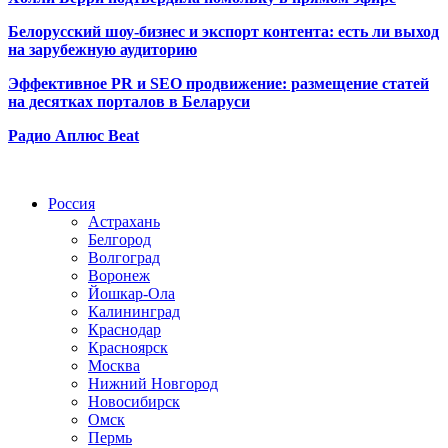
Белорусский шоу-бизнес и экспорт контента: есть ли выход
на зарубежную аудиторию
Эффективное PR и SEO продвижение:
размещение статей
на десятках порталов в Беларуси
Радио Аплюс Beat
Радио по странам
Россия
Астрахань
Белгород
Волгоград
Воронеж
Йошкар-Ола
Калининград
Краснодар
Красноярск
Москва
Нижний Новгород
Новосибирск
Омск
Пермь