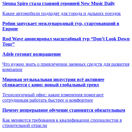
Sienna Spiro стала главной героиней New Music Daily
Какие автомобили подходят для города и дальних поездок
Робин запускает международный тур, стартовавший в
Европе
Rod Wave анонсировал масштабный тур “Don’t Look Down
Tour”
Adele готовит возвращение
Что нужно знать о привлечении заемных средств для развития
компании
Мировая музыкальная индустрия всё активнее
сближается с кино: новый глобальный тренд
Технологичный офис: какие изменения помогают
сотрудникам работать быстрее и комфортнее
Почему непрерывное обучение становится обязательным
Как меняются требования к квалификации специалистов в
строительной отрасли