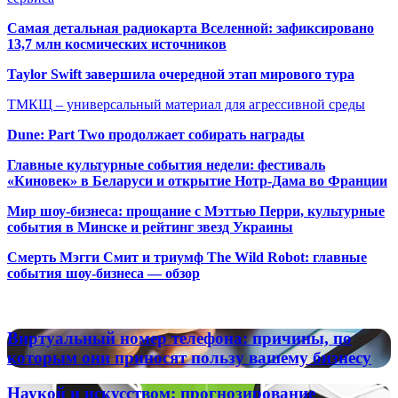
Самая детальная радиокарта Вселенной: зафиксировано
13,7 млн космических источников
Taylor Swift завершила очередной этап мирового тура
ТМКЩ – универсальный материал для агрессивной среды
Dune: Part Two продолжает собирать награды
Главные культурные события недели: фестиваль
«Киновек» в Беларуси и открытие Нотр-Дама во Франции
Мир шоу-бизнеса: прощание с Мэттью Перри, культурные
события в Минске и рейтинг звезд Украины
Смерть Мэгги Смит и триумф The Wild Robot: главные
события шоу-бизнеса — обзор
Популярные радиостанции
Виртуальный
Виртуальный номер телефона: причины, по
номер
которым они приносят пользу вашему бизнесу
телефона:
причины,
Наукой
Наукой и искусством: прогнозирование