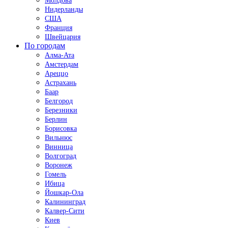
Молдова
Нидерланды
США
Франция
Швейцария
По городам
Алма-Ата
Амстердам
Ареццо
Астрахань
Баар
Белгород
Березники
Берлин
Борисовка
Вильнюс
Винница
Волгоград
Воронеж
Гомель
Ибица
Йошкар-Ола
Калининград
Калвер-Сити
Киев