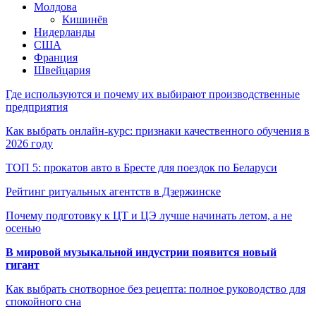
Молдова
Кишинёв
Нидерланды
США
Франция
Швейцария
Где используются и почему их выбирают производственные
предприятия
Как выбрать онлайн-курс: признаки качественного обучения в
2026 году
ТОП 5: прокатов авто в Бресте для поездок по Беларуси
Рейтинг ритуальных агентств в Дзержинске
Почему подготовку к ЦТ и ЦЭ лучше начинать летом, а не
осенью
В мировой музыкальной индустрии появится новый
гигант
Как выбрать снотворное без рецепта: полное руководство для
спокойного сна