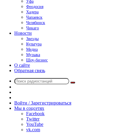
Уфа
Феодосия
Хадера
Чапаевск
Челябинск
Чикаго
Новости
Звезды
Культура
Медиа
Музыка
Шоу-бизнес
О сайте
Обратная связь
Поиск
Switch
радиостанций
skin
Sidebar
Случайное
радио
Войти / Зарегистрироваться
Мы в соцсетях
Facebook
Twitter
YouTube
vk.com