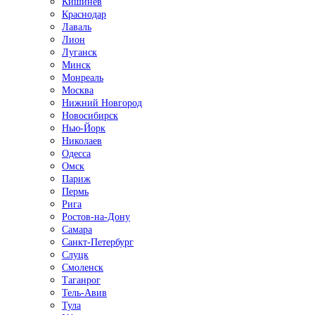
Кишинёв
Краснодар
Лаваль
Лион
Луганск
Минск
Монреаль
Москва
Нижний Новгород
Новосибирск
Нью-Йорк
Николаев
Одесса
Омск
Париж
Пермь
Рига
Ростов-на-Дону
Самара
Санкт-Петербург
Слуцк
Смоленск
Таганрог
Тель-Авив
Тула