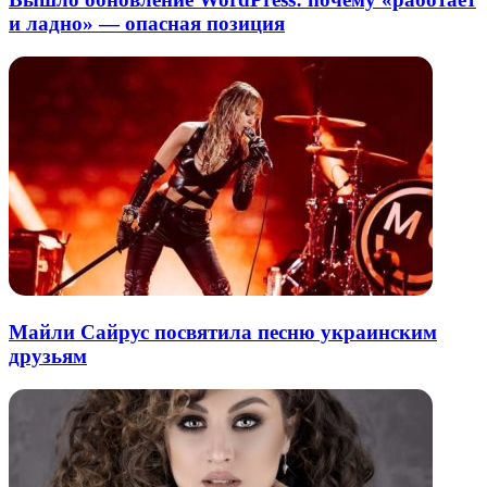
и ладно» — опасная позиция
Майли Сайрус посвятила песню украинским
друзьям