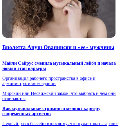
Виолетта Ануш Ованнисян и «ее» мужчины
Майли Сайрус сменила музыкальный лейбл и начала
новый этап карьеры
Организация рабочего пространства в офисе и
административном здании
Мирский или Несвижский замок: что выбрать и чем они
отличаются
Как музыкальные стриминги меняют карьеру
современных артистов
Первый раз в бассейн взрослому: что нужно знать заранее