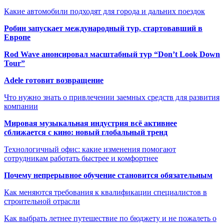
Какие автомобили подходят для города и дальних поездок
Робин запускает международный тур, стартовавший в
Европе
Rod Wave анонсировал масштабный тур “Don’t Look Down
Tour”
Adele готовит возвращение
Что нужно знать о привлечении заемных средств для развития
компании
Мировая музыкальная индустрия всё активнее
сближается с кино: новый глобальный тренд
Технологичный офис: какие изменения помогают
сотрудникам работать быстрее и комфортнее
Почему непрерывное обучение становится обязательным
Как меняются требования к квалификации специалистов в
строительной отрасли
Как выбрать летнее путешествие по бюджету и не пожалеть о