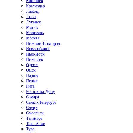
Кишинёв
Краснодар
Лаваль
Лион
Луганск
Минск
Монреаль
Москва
Нижний Новгород
Новосибирск
Нью-Йорк
Николаев
Одесса
Омск
Париж
Пермь
Рига
Ростов-на-Дону
Самара
Санкт-Петербург
Слуцк
Смоленск
Таганрог
Тель-Авив
Тула