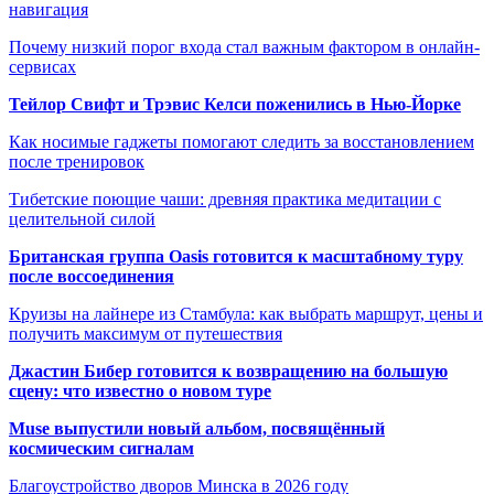
навигация
Почему низкий порог входа стал важным фактором в онлайн-
сервисах
Тейлор Свифт и Трэвис Келси поженились в Нью-Йорке
Как носимые гаджеты помогают следить за восстановлением
после тренировок
Тибетские поющие чаши: древняя практика медитации с
целительной силой
Британская группа Oasis готовится к масштабному туру
после воссоединения
Круизы на лайнере из Стамбула: как выбрать маршрут, цены и
получить максимум от путешествия
Джастин Бибер готовится к возвращению на большую
сцену: что известно о новом туре
Muse выпустили новый альбом, посвящённый
космическим сигналам
Благоустройство дворов Минска в 2026 году