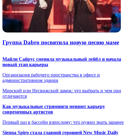
Группа Dabro посвятила новую песню маме
Майли Сайрус сменила музыкальный лейбл и начала
новый этап карьеры
Организация рабочего пространства в офисе и
административном здании
Мирский или Несвижский замок: что выбрать и чем они
отличаются
Как музыкальные стриминги меняют карьеру
современных артистов
Первый раз в бассейн взрослому: что нужно знать заранее
Sienna Spiro стала главной героиней New Music Daily