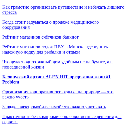
Как грамотно организовать путешествие и избежать лишнего
стресса
Когда стоит задуматься о продаже медицинского
оборудования
Рейтинг магазинов счётчиков банкнот
Рейтинг магазинов лодок ПВХ в Минске: где купить
надежную лодку для рыбалки и отдыха
Что делает одноэтажный дом удобным не на бумаге, а в
повседневной жизни
Белорусский артист ALEN HIT представил клип #1
Problem
Организация корпоративного отдыха на природе — что
важно учесть
Зарядка электромобиля зимой: что важно учитывать
Практичность без компромиссов: современные решения для
сервиса