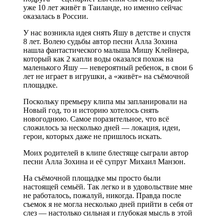
уже 10 лет живёт в Таиланде, но именно сейчас
оказалась в России.
У нас возникла идея снять Яшу в детстве и спустя
8 лет. Волею судьбы автор песни Алла Зохина
нашла фантастического малыша Мишу Клейнера,
который как 2 капли воды оказался похож на
маленького Яшу — невероятный ребенок, в свои 6
лет не играет в игрушки, а «живёт» на съёмочной
площадке.
Поскольку премьеру клипа мы запланировали на
Новый год, то и историю хотелось снять
новогоднюю. Самое поразительное, что всё
сложилось за несколько дней — локация, идеи,
герои, которых даже не пришлось искать.
Моих родителей в клипе блестяще сыграли автор
песни Алла Зохина и её супруг Михаил Манзон.
На съёмочной площадке мы просто были
настоящей семьёй. Так легко и в удовольствие мне
не работалось, пожалуй, никогда. Правда после
съемок я не могла несколько дней прийти в себя от
слез — настолько сильная и глубокая мысль в этой