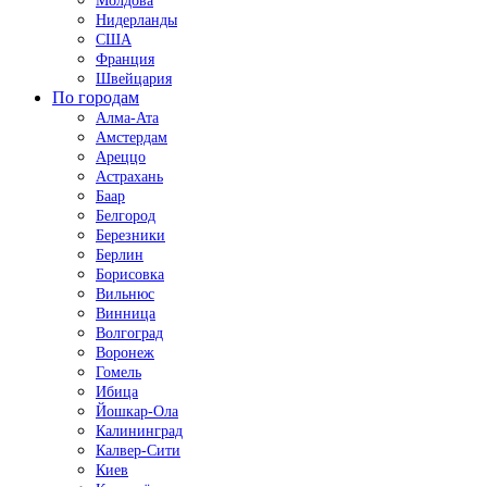
Молдова
Нидерланды
США
Франция
Швейцария
По городам
Алма-Ата
Амстердам
Ареццо
Астрахань
Баар
Белгород
Березники
Берлин
Борисовка
Вильнюс
Винница
Волгоград
Воронеж
Гомель
Ибица
Йошкар-Ола
Калининград
Калвер-Сити
Киев