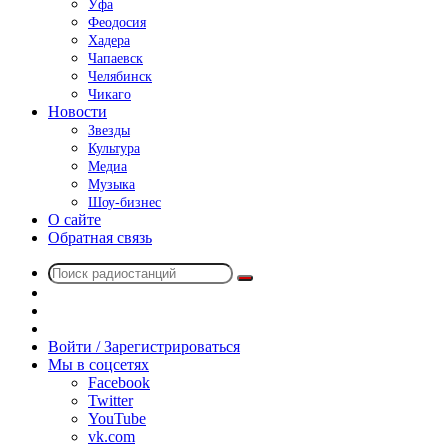
Уфа
Феодосия
Хадера
Чапаевск
Челябинск
Чикаго
Новости
Звезды
Культура
Медиа
Музыка
Шоу-бизнес
О сайте
Обратная связь
Поиск
Switch
радиостанций
skin
Sidebar
Случайное
радио
Войти / Зарегистрироваться
Мы в соцсетях
Facebook
Twitter
YouTube
vk.com