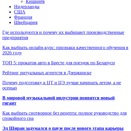
Кишинёв
Нидерланды
США
Франция
Швейцария
Где используются и почему их выбирают производственные
предприятия
Как выбрать онлайн-курс: признаки качественного обучения в
2026 году
ТОП 5: прокатов авто в Бресте для поездок по Беларуси
Рейтинг ритуальных агентств в Дзержинске
Почему подготовку к ЦТ и ЦЭ лучше начинать летом, а не
осенью
В мировой музыкальной индустрии появится новый
гигант
Как выбрать снотворное без рецепта: полное руководство для
спокойного сна
Эд Ширан задумался о паузе после нового этапа карьеры