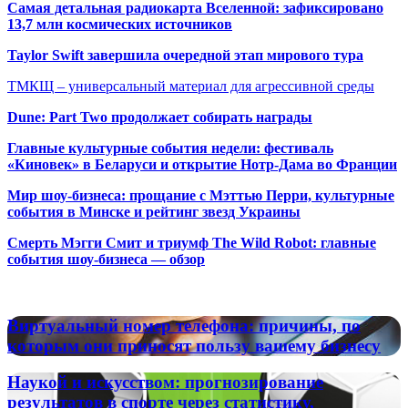
Самая детальная радиокарта Вселенной: зафиксировано
13,7 млн космических источников
Taylor Swift завершила очередной этап мирового тура
ТМКЩ – универсальный материал для агрессивной среды
Dune: Part Two продолжает собирать награды
Главные культурные события недели: фестиваль
«Киновек» в Беларуси и открытие Нотр-Дама во Франции
Мир шоу-бизнеса: прощание с Мэттью Перри, культурные
события в Минске и рейтинг звезд Украины
Смерть Мэгги Смит и триумф The Wild Robot: главные
события шоу-бизнеса — обзор
Популярные радиостанции
Виртуальный
Виртуальный номер телефона: причины, по
номер
которым они приносят пользу вашему бизнесу
телефона:
причины,
Наукой
Наукой и искусством: прогнозирование
по
и
результатов в спорте через статистику,
которым