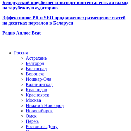
Белорусский шоу-бизнес и экспорт контента: есть ли выход
на зарубежную аудиторию
Эффективное PR и SEO продвижение:
размещение статей
на десятках порталов в Беларуси
Радио Аплюс Beat
Радио по странам
Россия
Астрахань
Белгород
Волгоград
Воронеж
Йошкар-Ола
Калининград
Краснодар
Красноярск
Москва
Нижний Новгород
Новосибирск
Омск
Пермь
Ростов-на-Дону