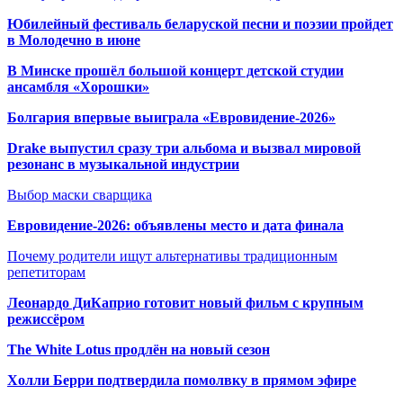
Юбилейный фестиваль беларуской песни и поэзии пройдет
в Молодечно в июне
В Минске прошёл большой концерт детской студии
ансамбля «Хорошки»
Болгария впервые выиграла «Евровидение-2026»
Drake выпустил сразу три альбома и вызвал мировой
резонанс в музыкальной индустрии
Выбор маски сварщика
Евровидение-2026: объявлены место и дата финала
Почему родители ищут альтернативы традиционным
репетиторам
Леонардо ДиКаприо готовит новый фильм с крупным
режиссёром
The White Lotus продлён на новый сезон
Холли Берри подтвердила помолвк
у в прямом эфире