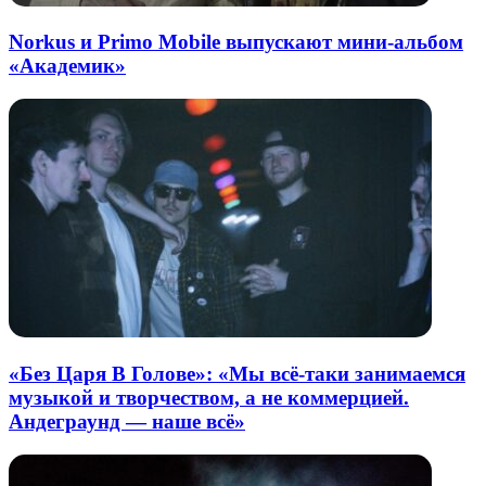
Norkus и Primo Mobile выпускают мини-альбом
«Академик»
«Без Царя В Голове»: «Мы всё-таки занимаемся
музыкой и творчеством, а не коммерцией.
Андеграунд — наше всё»