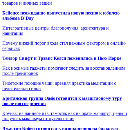
товаров и личных вещей
Бейонсе неожиданно выпустила новую песню к юбилею
альбома B’Day
Интегративные центры благополучия: архитектура и
навигация
Почему низкий порог входа стал важным фактором в онлайн-
сервисах
Тейлор Свифт и Трэвис Келси поженились в Нью-Йорке
Как носимые гаджеты помогают следить за восстановлением
после тренировок
Тибетские поющие чаши: древняя практика медитации с
целительной силой
Британская группа Oasis готовится к масштабному туру
после воссоединения
Круизы на лайнере из Стамбула: как выбрать маршрут, цены и
получить максимум от путешествия
Джастин Бибер готовится к возвращению на большую