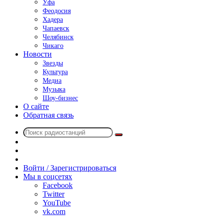
Уфа
Феодосия
Хадера
Чапаевск
Челябинск
Чикаго
Новости
Звезды
Культура
Медиа
Музыка
Шоу-бизнес
О сайте
Обратная связь
Поиск
Switch
радиостанций
skin
Sidebar
Случайное
радио
Войти / Зарегистрироваться
Мы в соцсетях
Facebook
Twitter
YouTube
vk.com