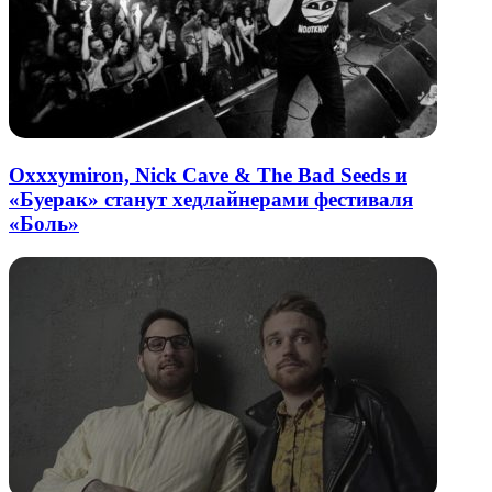
Oxxxymiron, Nick Cave & The Bad Seeds и
«Буерак» станут хедлайнерами фестиваля
«Боль»