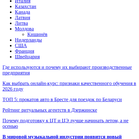
Италия
Казахстан
Канада
Латвия
Литва
Молдова
Кишинёв
Нидерланды
США
Франция
Швейцария
Где используются и почему их выбирают производственные
предприятия
Как выбрать онлайн-курс: признаки качественного обучения в
2026 году
ТОП 5: прокатов авто в Бресте для поездок по Беларуси
Рейтинг ритуальных агентств в Дзержинске
Почему подготовку к ЦТ и ЦЭ лучше начинать летом, а не
осенью
В мировой музыкальной индустрии появится новый