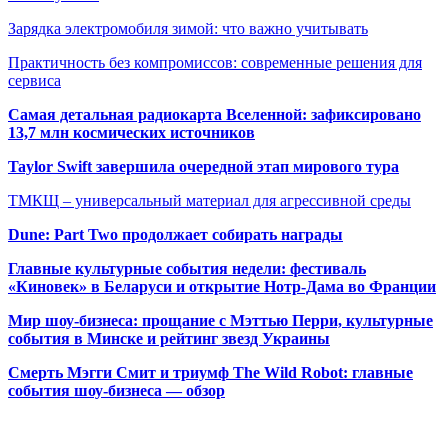
Зарядка электромобиля зимой: что важно учитывать
Практичность без компромиссов: современные решения для
сервиса
Самая детальная радиокарта Вселенной: зафиксировано
13,7 млн космических источников
Taylor Swift завершила очередной этап мирового тура
ТМКЩ – универсальный материал для агрессивной среды
Dune: Part Two продолжает собирать награды
Главные культурные события недели: фестиваль
«Киновек» в Беларуси и открытие Нотр-Дама во Франции
Мир шоу-бизнеса: прощание с Мэттью Перри, культурные
события в Минске и рейтинг звезд Украины
Смерть Мэгги Смит и триумф The Wild Robot: главные
события шоу-бизнеса — обзор
Популярные радиостанции