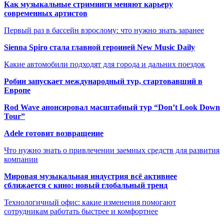
Как музыкальные стриминги меняют карьеру
современных артистов
Первый раз в бассейн взрослому: что нужно знать заранее
Sienna Spiro стала главной героиней New Music Daily
Какие автомобили подходят для города и дальних поездок
Робин запускает международный тур, стартовавший в
Европе
Rod Wave анонсировал масштабный тур “Don’t Look Down
Tour”
Adele готовит возвращение
Что нужно знать о привлечении заемных средств для развития
компании
Мировая музыкальная индустрия всё активнее
сближается с кино: новый глобальный тренд
Технологичный офис: какие изменения помогают
сотрудникам работать быстрее и комфортнее