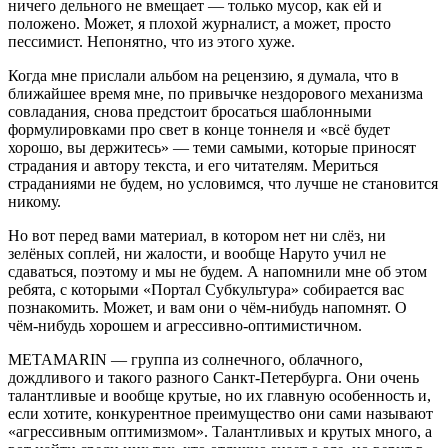
ничего дельного не вмещает — только мусор, как ей и
положено. Может, я плохой журналист, а может, просто
пессимист. Непонятно, что из этого хуже.
Когда мне прислали альбом на рецензию, я думала, что в
ближайшее время мне, по привычке нездорового механизма
совладания, снова предстоит бросаться шаблонными
формулировками про свет в конце тоннеля и «всё будет
хорошо, вы держитесь» — теми самыми, которые приносят
страдания и автору текста, и его читателям. Мериться
страданиями не будем, но условимся, что лучше не становится
никому.
Но вот перед вами материал, в котором нет ни слёз, ни
зелёных соплей, ни жалости, и вообще Наруто учил не
сдаваться, поэтому и мы не будем. А напомнили мне об этом
ребята, с которыми «Портал Субкультура» собирается вас
познакомить. Может, и вам они о чём-нибудь напомнят. О
чём-нибудь хорошем и агрессивно-оптимистичном.
METAMARIN — группа из солнечного, облачного,
дождливого и такого разного Санкт-Петербурга. Они очень
талантливые и вообще крутые, но их главную особенность и,
если хотите, конкурентное преимущество они сами называют
«агрессивным оптимизмом». Талантливых и крутых много, а