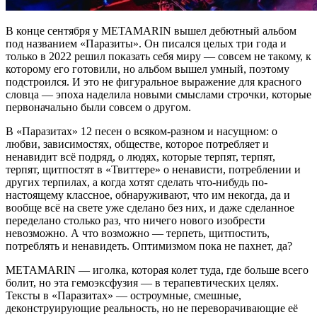
В конце сентября у METAMARIN вышел дебютный альбом
под названием «Паразиты». Он писался целых три года и
только в 2022 решил показать себя миру — совсем не такому, к
которому его готовили, но альбом вышел умный, поэтому
подстроился. И это не фигуральное выражение для красного
словца — эпоха наделила новыми смыслами строчки, которые
первоначально были совсем о другом.
В «Паразитах» 12 песен о всяком-разном и насущном: о
любви, зависимостях, обществе, которое потребляет и
ненавидит всё подряд, о людях, которые терпят, терпят,
терпят, щитпостят в «Твиттере» о ненависти, потреблении и
других терпилах, а когда хотят сделать что-нибудь по-
настоящему классное, обнаруживают, что им некогда, да и
вообще всё на свете уже сделано без них, и даже сделанное
переделано столько раз, что ничего нового изобрести
невозможно. А что возможно — терпеть, щитпостить,
потреблять и ненавидеть. Оптимизмом пока не пахнет, да?
METAMARIN — иголка, которая колет туда, где больше всего
болит, но эта гемоэксфузия — в терапевтических целях.
Тексты в «Паразитах» — остроумные, смешные,
деконструирующие реальность, но не переворачивающие её