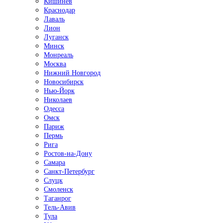
Кишинёв
Краснодар
Лаваль
Лион
Луганск
Минск
Монреаль
Москва
Нижний Новгород
Новосибирск
Нью-Йорк
Николаев
Одесса
Омск
Париж
Пермь
Рига
Ростов-на-Дону
Самара
Санкт-Петербург
Слуцк
Смоленск
Таганрог
Тель-Авив
Тула