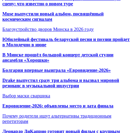
сцену: что известно о новом туре
Muse выпустили новый альбом, посвящённый
космическим сигналам
Благоустройство дворов Минска в 2026 году
Юбилейный фестиваль беларуской песни и поэзии пройдет
в Молодечно в июне
В Минске прошёл большой концерт детской студии
ансамбля «Хорошки»
Болгария впервые выиграла «Евровидение-2026»
Drake выпустил сразу три альбома и вызвал мировой
резонанс в музыкальной индустрии
Выбор маски сварщика
Евровидение-2026: объявлены место и дата финала
Почему родители ищут альтернативы традиционным
репетиторам
Леонардо ДиКаприо готовит новый фильм с крупным