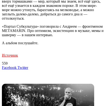
вверх тормашками — мир, который мы знаем, всё ещё здесь,
всё ещё узнается в каждом знакомом пороке. В этом мире-
море можно утонуть, барахтаясь на мелководье, а можно
заплыть далеко-далеко, добраться до самого дна и —
оттолкнуться.
«Портал Субкультура» поговорила с Андреем — фронтменом
METAMARIN. Про оптимизм, экзистенцию в музыке, мемы и
шаверму — в нашем интервью.
А альбом послушайте.
Источник
559
LinkedIn
Tumblr
Reddit
Вконтакте
Одноклассники
Skype
Messenger
Messenger
WhatsApp
Telegram
Viber
Line
Поделиться
Печатать
Facebook
Twitter
через
электронную
Похожие радио
почту