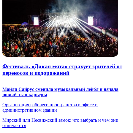
Фестиваль «Дикая мята» страхует зрителей от
переносов и подорожаний
Майли Сайрус сменила музыкальный лейбл и начала
новый этап карьеры
Организация рабочего пространства в офисе и
административном здании
Мирский или Несвижский замок: что выбрать и чем они
отличаются