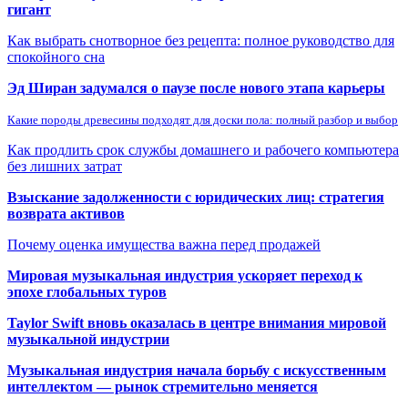
гигант
Как выбрать снотворное без рецепта: полное руководство для
спокойного сна
Эд Ширан задумался о паузе после нового этапа карьеры
Какие породы древесины подходят для доски пола: полный разбор и выбор
Как продлить срок службы домашнего и рабочего компьютера
без лишних затрат
Взыскание задолженности с юридических лиц: стратегия
возврата активов
Почему оценка имущества важна перед продажей
Мировая музыкальная индустрия ускоряет переход к
эпохе глобальных туров
Taylor Swift вновь оказалась в центре внимания мировой
музыкальной индустрии
Музыкальная индустрия начала борьбу с искусственным
интеллектом — рынок стремительно меняется