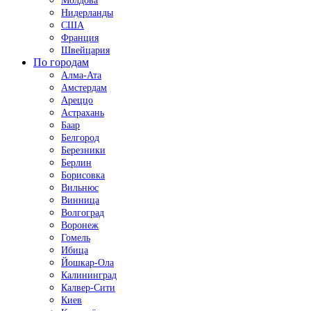
Молдова
Нидерланды
США
Франция
Швейцария
По городам
Алма-Ата
Амстердам
Ареццо
Астрахань
Баар
Белгород
Березники
Берлин
Борисовка
Вильнюс
Винница
Волгоград
Воронеж
Гомель
Ибица
Йошкар-Ола
Калининград
Калвер-Сити
Киев