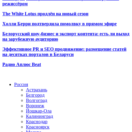
режиссёром
The White Lotus продлён на новый сезон
Холли Берри подтвердила помолвк
у в прямом эфире
Белорусский шоу-бизнес и экспорт контента: есть ли выход
на зарубежную аудиторию
Эффективное PR и SEO продвижение:
размещение статей
на десятках порталов в Беларуси
Радио Аплюс Beat
Радио по странам
Россия
Астрахань
Белгород
Волгоград
Воронеж
Йошкар-Ола
Калининград
Краснодар
Красноярск