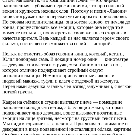
Стоит напомнить, что композиции Юлии — это лирика,
наполненная глубокими переживаниями, это про сильный
вокал и хрупкость нежных слов. Поэтому и песня «Ладони»
вновь погружает нас в пережитую автором историю любви.
По словам исполнительницы, она хотела заново, от начала до
конца, прочувствовать все эмоции, которые она когда-то в
моменте испытала, посмотреть на свою жизнь со стороны в
качестве зрителя. Ведь каждый из нас является героем своего
фильма, состоящего из множества серий — историй.
Нельзя не отметить образ героини клипа, который, кстати,
Юлия подбирала сама. В локации номер один — кинотеатре
— девушка снимается в струящемся тёмном платье в пол,
которое отлично подчеркивает стройный силуэт
исполнительницы. Немного приспущенные локоны и
нюдовый макияж, туфли и клатч с отделкой из жемчуга.
Перед нами девушка-загадка, чей взгляд задумчивый, с лёгкой
ноткой грусти.
Кадры на съёмках в студии выглядят иначе — помещение
наполнено холодным светом, а блестящий жакет, который
подсвечивает лицо девушки, вовсе вызывает позитивные
эмоции на лице зрителя, несмотря на грустный текст песни.
Мы видим горящие глаза певицы. Притягивают внимание и
декорации в виде подвешенной инсталляции облака, картины.
Особую атмосферу придают и музыканты: совсем ещё юная