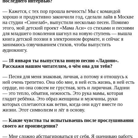
последнего
интервью
?
— Кажется, с тех пор прошла вечность! Мы с командой
хорошо и продуктивно закончили год, сделали лайв в Москве
на студии «Синелаб», выпустили несколько песен. Помимо
этого, мой детский проект «Мама Аси» со стихами и песнями
для младшего поколения шагнул на новую ступень — вышла
книга детской поэзии в электронном формате, и сейчас я
занимаюсь озвучиванием стихов, чтобы выпустить
аудиокнигу.
— 18 января ты выпустила новую песню «Ладони».
Расскажи нашим читателям, о чём она для тебя?
— Песня для меня знаковая, личная, а потому я отношусь к
ней очень трепетно. Она обо мне, в ней есть жизнь, в ней есть
сердце, но она совсем не грустная, хоть и лиричная. Ладони
— это тепло, объятия, нежность. Это рука мамы, которая
гладит ребёнка. Это образ женщины и мужчины, руки
которых сплетаются как ветви, когда они идут вместе по
жизни. Этот символизм и лёг в основу.
— Какие чувства ты испытываешь после прослушивания
своего же произведения?
— Мне сложно абстрагироваться от себя. Я оцениваю работу,