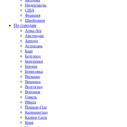
Молдова
Нидерланды
США
Франция
Швейцария
По городам
Алма-Ата
Амстердам
Ареццо
Астрахань
Баар
Белгород
Березники
Берлин
Борисовка
Вильнюс
Винница
Волгоград
Воронеж
Гомель
Ибица
Йошкар-Ола
Калининград
Калвер-Сити
Киев