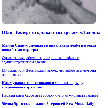
Юлия Колерт открывает год треком «Ладони»
Майли Сайрус сменила музыкальный лейбл и начала
новый этап карьеры
Организация рабочего пространства в офисе и
административном здании
Мирский или Несвижский замок: что выбрать и чем они
отличаются
Как музыкальные стриминги меняют карьеру
современных артистов
Первый раз в бассейн взрослому: что нужно знать заранее
Sienna Spiro стала главной героиней New Music Daily