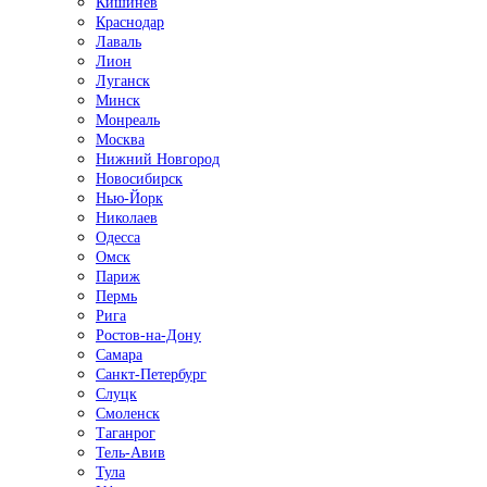
Кишинёв
Краснодар
Лаваль
Лион
Луганск
Минск
Монреаль
Москва
Нижний Новгород
Новосибирск
Нью-Йорк
Николаев
Одесса
Омск
Париж
Пермь
Рига
Ростов-на-Дону
Самара
Санкт-Петербург
Слуцк
Смоленск
Таганрог
Тель-Авив
Тула