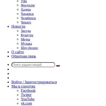
Уфа
Феодосия
Хадера
Чапаевск
Челябинск
Чикаго
Новости
Звезды
Культура
Медиа
Музыка
Шоу-бизнес
О сайте
Обратная связь
Поиск
Switch
радиостанций
skin
Sidebar
Случайное
радио
Войти / Зарегистрироваться
Мы в соцсетях
Facebook
Twitter
YouTube
vk.com