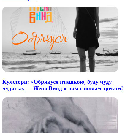
Кулстори: «Обрякуся пташкою, буду чуду
чудить», — Женя Винд к нам с новым треком!