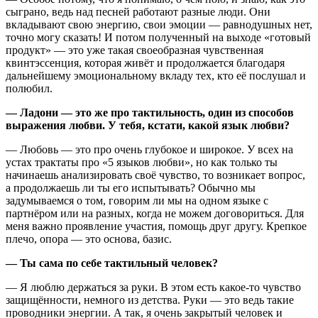
сыграно, ведь над песней работают разные люди. Они
вкладывают свою энергию, свои эмоции — равнодушных нет,
точно могу сказать! И потом полученный на выходе «готовый
продукт» — это уже такая своеобразная чувственная
квинтэссенция, которая живёт и продолжается благодаря
дальнейшему эмоциональному вкладу тех, кто её послушал и
полюбил.
— Ладони — это же про тактильность, один из способов
выражения любви. У тебя, кстати, какой язык любви?
— Любовь — это про очень глубокое и широкое. У всех на
устах трактаты про «5 языков любви», но как только ты
начинаешь анализировать своё чувство, то возникает вопрос,
а продолжаешь ли ты его испытывать? Обычно мы
задумываемся о том, говорим ли мы на одном языке с
партнёром или на разных, когда не можем договориться. Для
меня важно проявление участия, помощь друг другу. Крепкое
плечо, опора — это основа, базис.
— Ты сама по себе тактильный человек?
— Я люблю держаться за руки. В этом есть какое-то чувство
защищённости, немного из детства. Руки — это ведь такие
проводники энергии. А так, я очень закрытый человек и