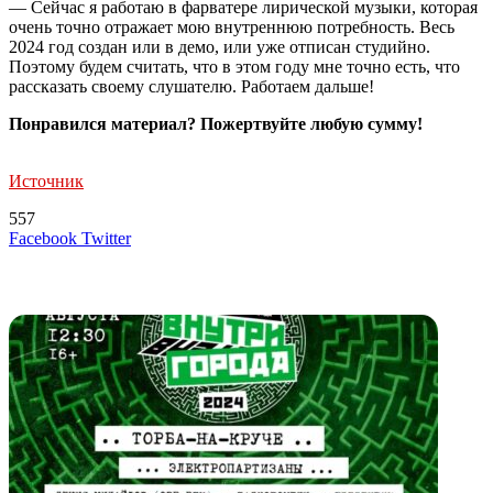
— Сейчас я работаю в фарватере лирической музыки, которая
очень точно отражает мою внутреннюю потребность. Весь
2024 год создан или в демо, или уже отписан студийно.
Поэтому будем считать, что в этом году мне точно есть, что
рассказать своему слушателю. Работаем дальше!
Понравился материал? Пожертвуйте любую сумму!
Источник
557
LinkedIn
Tumblr
Reddit
Вконтакте
Одноклассники
Skype
Messenger
Messenger
WhatsApp
Telegram
Viber
Line
Поделиться
Печатать
Facebook
Twitter
через
электронную
Похожие радио
почту