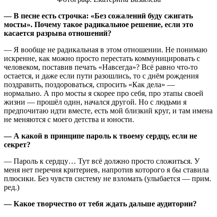
— В песне есть строчка: «Без сожалений буду сжигать
мосты». Почему такое радикальное решение, если это
касается разрыва отношений?
— Я вообще не радикальная в этом отношении. Не понимаю
искренне, как можно просто перестать коммуницировать с
человеком, поставив печать «Навсегда»? Всё равно что-то
остается, и даже если пути разошлись, то с днём рождения
поздравить, поздороваться, спросить «Как дела» —
нормально. А про мосты я скорее про себя, про этапы своей
жизни — прошёл один, начался другой. Но с людьми я
предпочитаю идти вместе, есть мой близкий круг, и там имена
не меняются с моего детства и юности.
— А какой в принципе пароль к твоему сердцу, если не
секрет?
— Пароль к сердцу… Тут всё должно просто сложиться. У
меня нет перечня критериев, напротив которого я бы ставила
плюсики. Без чувств систему не взломать (улыбается — прим.
ред.)
— Какое творчество от тебя ждать дальше аудитории?