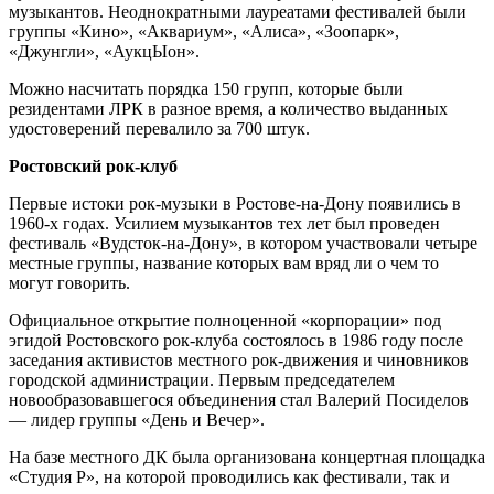
музыкантов. Неоднократными лауреатами фестивалей были
группы «Кино», «Аквариум», «Алиса», «Зоопарк»,
«Джунгли», «АукцЫон».
Можно насчитать порядка 150 групп, которые были
резидентами ЛРК в разное время, а количество выданных
удостоверений перевалило за 700 штук.
Ростовский рок-клуб
Первые истоки рок-музыки в Ростове-на-Дону появились в
1960-х годах. Усилием музыкантов тех лет был проведен
фестиваль «Вудсток-на-Дону», в котором участвовали четыре
местные группы, название которых вам вряд ли о чем то
могут говорить.
Официальное открытие полноценной «корпорации» под
эгидой Ростовского рок-клуба состоялось в 1986 году после
заседания активистов местного рок-движения и чиновников
городской администрации. Первым председателем
новообразовавшегося объединения стал Валерий Посиделов
— лидер группы «День и Вечер».
На базе местного ДК была организована концертная площадка
«Студия Р», на которой проводились как фестивали, так и