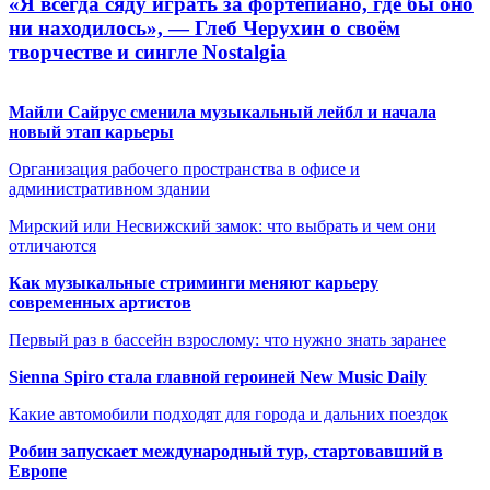
«Я всегда сяду играть за фортепиано, где бы оно
ни находилось», — Глеб Черухин о своём
творчестве и сингле Nostalgia
Майли Сайрус сменила музыкальный лейбл и начала
новый этап карьеры
Организация рабочего пространства в офисе и
административном здании
Мирский или Несвижский замок: что выбрать и чем они
отличаются
Как музыкальные стриминги меняют карьеру
современных артистов
Первый раз в бассейн взрослому: что нужно знать заранее
Sienna Spiro стала главной героиней New Music Daily
Какие автомобили подходят для города и дальних поездок
Робин запускает международный тур, стартовавший в
Европе