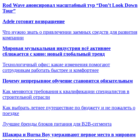
Rod Wave анонсировал масштабный тур “Don’t Look Down
Tour”
Adele готовит возвращение
Что нужно знать о привлечении заемных средств для развития
компании
Мировая музыкальная индустрия всё активнее
сближается с кино: новый глобальный тренд
Технологичный офис: какие изменения помогают
сотрудникам работать быстрее и комфортнее
Почему непрерывное обучение становится обязательным
Как меняются требования к квалификации специалистов в
строительной отрасли
Как выбрать летнее путешествие по бюджету и не пожалеть о
поездке
Лучшие бренды блоков питания для B2B-сегмента
Шакира и Burna Boy удерживают первое место в мировом