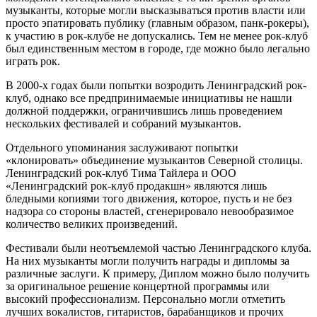
музыканты, которые могли высказываться против власти или
просто эпатировать публику (главным образом, панк-рокеры),
к участию в рок-клубе не допускались. Тем не менее рок-клуб
был единственным местом в городе, где можно было легально
играть рок.
В 2000-х годах были попытки возродить Ленинградский рок-
клуб, однако все предпринимаемые инициативы не нашли
должной поддержки, ограничившись лишь проведением
нескольких фестивалей и собраний музыкантов.
Отдельного упоминания заслуживают попытки
«клонировать» объединение музыкантов Северной столицы.
Ленинградский рок-клуб Тима Тайлера и ООО
«Ленинградский рок-клуб продакшн» являются лишь
бледными копиями того движения, которое, пусть и не без
надзора со стороны властей, сгенерировало невообразимое
количество великих произведений.
Фестивали были неотъемлемой частью Ленинградского клуба.
На них музыканты могли получить награды и дипломы за
различные заслуги. К примеру, Диплом можно было получить
за оригинальное решение концертной программы или
высокий профессионализм. Персонально могли отметить
лучших вокалистов, гитаристов, барабанщиков и прочих