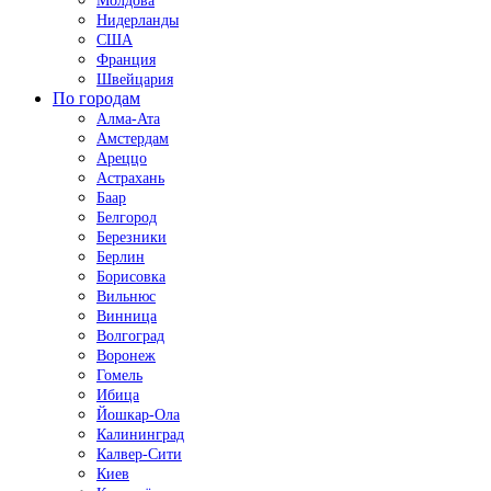
Молдова
Нидерланды
США
Франция
Швейцария
По городам
Алма-Ата
Амстердам
Ареццо
Астрахань
Баар
Белгород
Березники
Берлин
Борисовка
Вильнюс
Винница
Волгоград
Воронеж
Гомель
Ибица
Йошкар-Ола
Калининград
Калвер-Сити
Киев