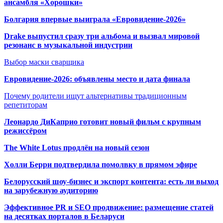
ансамбля «Хорошки»
Болгария впервые выиграла «Евровидение-2026»
Drake выпустил сразу три альбома и вызвал мировой
резонанс в музыкальной индустрии
Выбор маски сварщика
Евровидение-2026: объявлены место и дата финала
Почему родители ищут альтернативы традиционным
репетиторам
Леонардо ДиКаприо готовит новый фильм с крупным
режиссёром
The White Lotus продлён на новый сезон
Холли Берри подтвердила помолвк
у в прямом эфире
Белорусский шоу-бизнес и экспорт контента: есть ли выход
на зарубежную аудиторию
Эффективное PR и SEO продвижение:
размещение статей
на десятках порталов в Беларуси