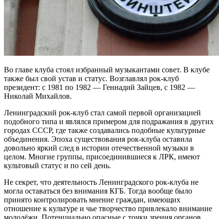
Во главе клуба стоял избранный музыкантами совет. В клубе
также был свой устав и статус. Возглавлял рок-клуб
президент: с 1981 по 1982 — Геннадий Зайцев, с 1982 —
Николай Михайлов.
Ленинградский рок-клуб стал самой первой организацией
подобного типа и являлся примером для подражания в других
городах СССР, где также создавались подобные культурные
объединения. Эпоха существования рок-клуба оставила
довольно яркий след в истории отечественной музыки в
целом. Многие группы, присоединившиеся к ЛРК, имеют
культовый статус и по сей день.
Не секрет, что деятельность Ленинградского рок-клуба не
могла оставаться без внимания КГБ. Тогда вообще было
принято контролировать мнение граждан, имеющих
отношение к культуре и чье творчество привлекало внимание
молодёжи. Потенциально опасные с точки зрения органов