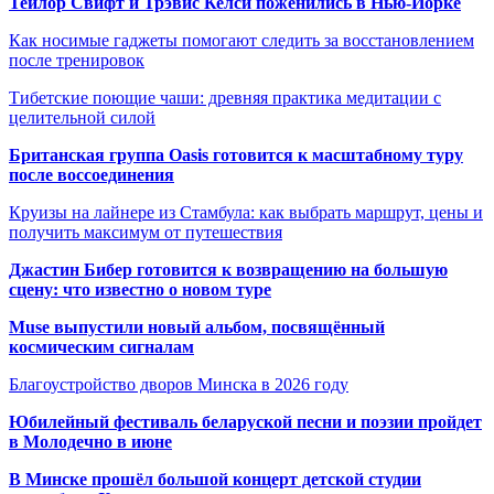
Тейлор Свифт и Трэвис Келси поженились в Нью-Йорке
Как носимые гаджеты помогают следить за восстановлением
после тренировок
Тибетские поющие чаши: древняя практика медитации с
целительной силой
Британская группа Oasis готовится к масштабному туру
после воссоединения
Круизы на лайнере из Стамбула: как выбрать маршрут, цены и
получить максимум от путешествия
Джастин Бибер готовится к возвращению на большую
сцену: что известно о новом туре
Muse выпустили новый альбом, посвящённый
космическим сигналам
Благоустройство дворов Минска в 2026 году
Юбилейный фестиваль беларуской песни и поэзии пройдет
в Молодечно в июне
В Минске прошёл большой концерт детской студии