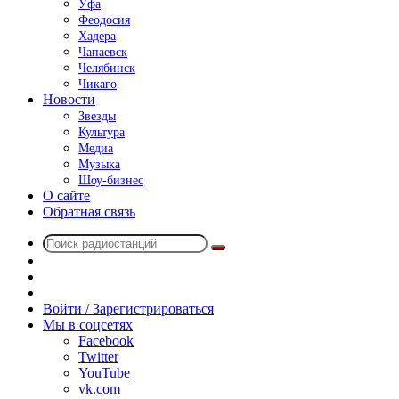
Уфа
Феодосия
Хадера
Чапаевск
Челябинск
Чикаго
Новости
Звезды
Культура
Медиа
Музыка
Шоу-бизнес
О сайте
Обратная связь
Поиск
Switch
радиостанций
skin
Sidebar
Случайное
радио
Войти / Зарегистрироваться
Мы в соцсетях
Facebook
Twitter
YouTube
vk.com