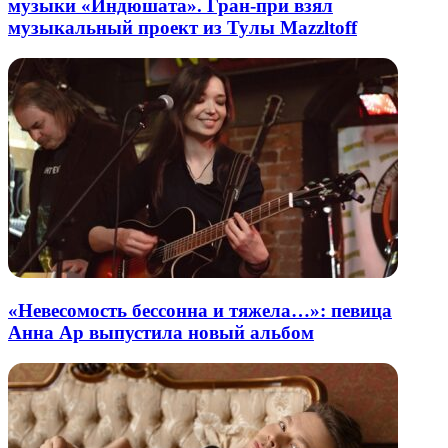
музыки «Индюшата». Гран-при взял
музыкальный проект из Тулы Mazzltoff
«Невесомость бессонна и тяжела…»: певица
Анна Ар выпустила новый альбом