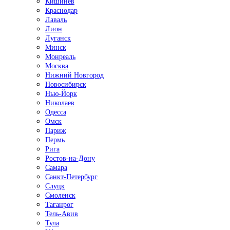
Кишинёв
Краснодар
Лаваль
Лион
Луганск
Минск
Монреаль
Москва
Нижний Новгород
Новосибирск
Нью-Йорк
Николаев
Одесса
Омск
Париж
Пермь
Рига
Ростов-на-Дону
Самара
Санкт-Петербург
Слуцк
Смоленск
Таганрог
Тель-Авив
Тула